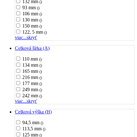
132 mm
()
93 mm
()
106 mm
()
130 mm
()
150 mm
()
122, 5 mm
()
viac...
skryť
Celková šírka (A)
110 mm
()
134 mm
()
165 mm
()
216 mm
()
177 mm
()
249 mm
()
242 mm
()
viac...
skryť
Celková výška (H)
94,5 mm
()
113,5 mm
()
125 mm
()