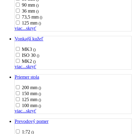
90 mm
()
36 mm
()
73,5 mm
()
125 mm
()
viac...
skryť
Vonkajší kužeľ
MK3
()
ISO 30
()
MK2
()
viac...
skryť
Priemer stola
200 mm
()
150 mm
()
125 mm
()
100 mm
()
viac...
skryť
Prevodový pomer
1:72
()