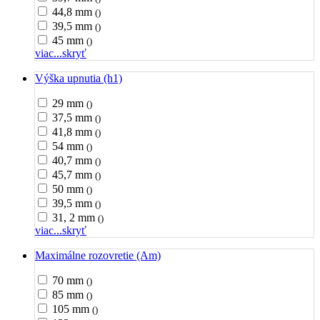
44,8 mm
()
39,5 mm
()
45 mm
()
viac...
skryť
Výška upnutia (h1)
29 mm
()
37,5 mm
()
41,8 mm
()
54 mm
()
40,7 mm
()
45,7 mm
()
50 mm
()
39,5 mm
()
31, 2 mm
()
viac...
skryť
Maximálne rozovretie (Am)
70 mm
()
85 mm
()
105 mm
()