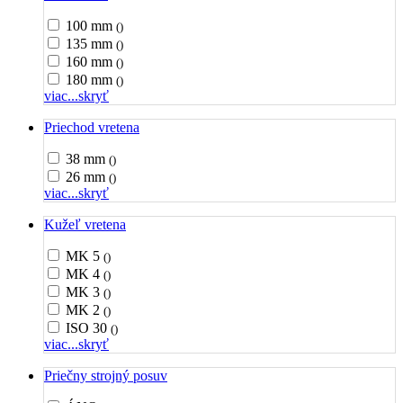
100 mm
()
135 mm
()
160 mm
()
180 mm
()
viac...
skryť
Priechod vretena
38 mm
()
26 mm
()
viac...
skryť
Kužeľ vretena
MK 5
()
MK 4
()
MK 3
()
MK 2
()
ISO 30
()
viac...
skryť
Priečny strojný posuv