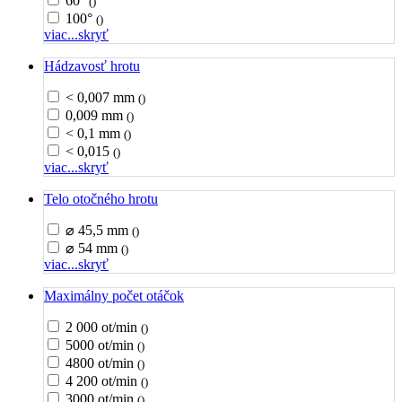
60°
()
100°
()
viac...
skryť
Hádzavosť hrotu
< 0,007 mm
()
0,009 mm
()
< 0,1 mm
()
< 0,015
()
viac...
skryť
Telo otočného hrotu
⌀ 45,5 mm
()
⌀ 54 mm
()
viac...
skryť
Maximálny počet otáčok
2 000 ot/min
()
5000 ot/min
()
4800 ot/min
()
4 200 ot/min
()
3000 ot/min
()