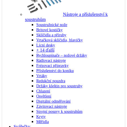
Nástroje a příslušenství k
soustruhům
Soustružnické nože
Britové kostičky
Sklíčidla a příruby
Vrtačková sklíčidla, hlavičky
Lícní desky
+ 14 ďalší
Rychloupínače – nožové držáky
Rádlovací nástroje
Frézovací přípravky
Příslušenství do koníku
Vrtáky
Redukční pouzdra
Držáky kleštin pro soustruhy
Chlazení
Osvětlení
Digitální odměřování
Závitovací nástroje
Strojní posuvy k soustruhům
Kryty
Měřidla
Svářečky