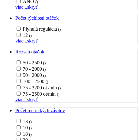
ÁNO
()
viac...
skryť
Počet rýchlostí otáčok
Plynulá regulácia
()
12
()
viac...
skryť
Rozsah otáčok
50 - 2500
()
70 - 2000
()
50 - 2000
()
100 - 2500
()
75 - 3200 ot./min
()
75 - 2500 ot/min
()
viac...
skryť
Počet metrických závitov
13
()
10
()
18
()