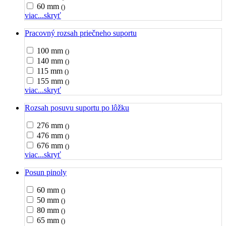
60 mm
()
viac...
skryť
Pracovný rozsah priečneho suportu
100 mm
()
140 mm
()
115 mm
()
155 mm
()
viac...
skryť
Rozsah posuvu suportu po lôžku
276 mm
()
476 mm
()
676 mm
()
viac...
skryť
Posun pinoly
60 mm
()
50 mm
()
80 mm
()
65 mm
()