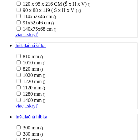
120 x 95 x 216 CM (Š x H x V)
()
90 x 88 x 119 ( Š x H x V )
()
114x52x46 cm
()
91x52x46 cm
()
140x75x68 cm
()
viac...
skryť
Inštalačná šírka
810 mm
()
1010 mm
()
820 mm
()
1020 mm
()
1220 mm
()
1120 mm
()
1280 mm
()
1460 mm
()
viac...
skryť
Inštalačná hĺbka
300 mm
()
380 mm
()