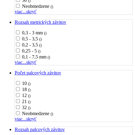
30
()
Neobmedzene
()
viac...
skryť
Rozsah metrických závitov
0,3 - 3 mm
()
0,5 - 3,5
()
0,2 - 3,5
()
0,25 - 5
()
0,1 - 7,5 mm
()
viac...
skryť
Počet palcových závitov
10
()
18
()
12
()
21
()
32
()
Neobmedzene
()
viac...
skryť
Rozsah palcových závitov