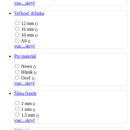
viac...
skryť
Veľkosť držiaka
12 mm
()
16 mm
()
10 mm
()
A0
()
viac...
skryť
Pre materiál
Nerez
()
Hliník
()
Oceľ
()
viac...
skryť
Šírka čepele
2 mm
()
1 mm
()
1,5 mm
()
viac...
skryť