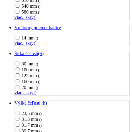
510 mm
()
540 mm
()
580 mm
()
viac...
skryť
Vnútorný priemer hadice
14 mm
()
viac...
skryť
Šírka čeľustí(S)
80 mm
()
100 mm
()
125 mm
()
160 mm
()
20 mm
()
viac...
skryť
Výška čeľustí (h)
23,5 mm
()
31,3 mm
()
31,7 mm
()
39,7 mm
()