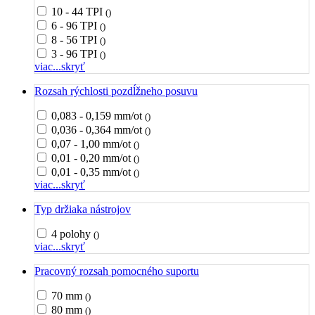
10 - 44 TPI
()
6 - 96 TPI
()
8 - 56 TPI
()
3 - 96 TPI
()
viac...
skryť
Rozsah rýchlosti pozdĺžneho posuvu
0,083 - 0,159 mm/ot
()
0,036 - 0,364 mm/ot
()
0,07 - 1,00 mm/ot
()
0,01 - 0,20 mm/ot
()
0,01 - 0,35 mm/ot
()
viac...
skryť
Typ držiaka nástrojov
4 polohy
()
viac...
skryť
Pracovný rozsah pomocného suportu
70 mm
()
80 mm
()