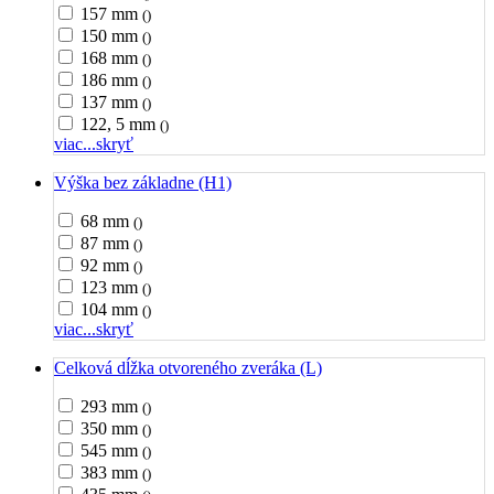
157 mm
()
150 mm
()
168 mm
()
186 mm
()
137 mm
()
122, 5 mm
()
viac...
skryť
Výška bez základne (H1)
68 mm
()
87 mm
()
92 mm
()
123 mm
()
104 mm
()
viac...
skryť
Celková dĺžka otvoreného zveráka (L)
293 mm
()
350 mm
()
545 mm
()
383 mm
()