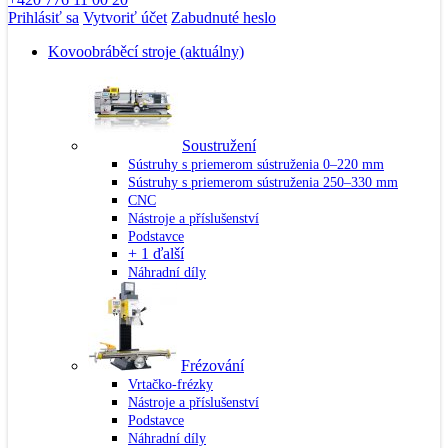
Prihlásiť sa
Vytvoriť účet
Zabudnuté heslo
Kovoobráběcí stroje
(aktuálny)
Soustružení
Sústruhy s priemerom sústruženia 0–220 mm
Sústruhy s priemerom sústruženia 250–330 mm
CNC
Nástroje a příslušenství
Podstavce
+ 1 ďalší
Náhradní díly
Frézování
Vrtačko-frézky
Nástroje a příslušenství
Podstavce
Náhradní díly