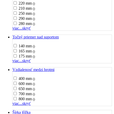
220 mm
()
210 mm
()
250 mm
()
290 mm
()
280 mm
()
viac...
skryť
Točný priemer nad suportom
140 mm
()
165 mm
()
175 mm
()
viac...
skryť
Vzdialenosť medzi hrotmi
400 mm
()
600 mm
()
650 mm
()
700 mm
()
800 mm
()
viac...
skryť
Šírka lôžka