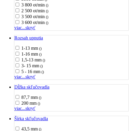
3 800 ot/min
()
2 500 ot/min
()
3 500 ot/min
()
3 600 ot/min
()
viac...
skryť
Rozsah upnutia
1-13 mm
()
1-16 mm
()
1,5-13 mm
()
3- 15 mm
()
5 - 16 mm
()
viac...
skryť
Dĺžka skľučovadla
87,7 mm
()
200 mm
()
viac...
skryť
Šírka skľučovadla
43,5 mm
()