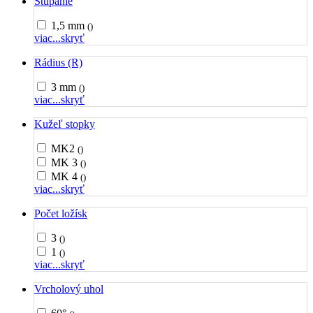
Stúpanie
1,5 mm
()
viac...
skryť
Rádius (R)
3 mm
()
viac...
skryť
Kužeľ stopky
MK2
()
MK 3
()
MK 4
()
viac...
skryť
Počet ložísk
3
()
1
()
viac...
skryť
Vrcholový uhol