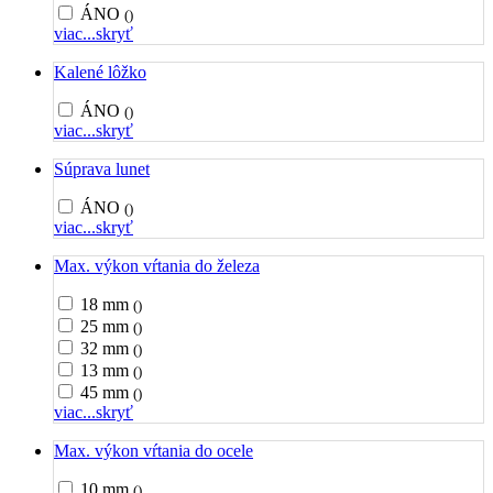
ÁNO
()
viac...
skryť
Kalené lôžko
ÁNO
()
viac...
skryť
Súprava lunet
ÁNO
()
viac...
skryť
Max. výkon vŕtania do železa
18 mm
()
25 mm
()
32 mm
()
13 mm
()
45 mm
()
viac...
skryť
Max. výkon vŕtania do ocele
10 mm
()