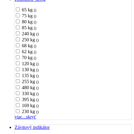
65 kg
()
75 kg
()
80 kg
()
85 kg
()
240 kg
()
250 kg
()
68 kg
()
62 kg
()
70 kg
()
120 kg
()
130 kg
()
135 kg
()
255 kg
()
480 kg
()
330 kg
()
395 kg
()
169 kg
()
230 kg
()
viac...
skryť
Závitový indikátor