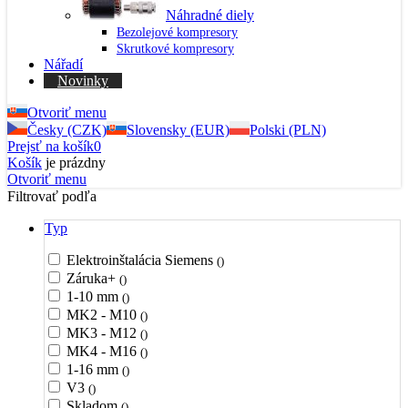
Náhradné diely
Bezolejové kompresory
Skrutkové kompresory
Nářadí
Novinky
Otvoriť menu
Česky (CZK)
Slovensky (EUR)
Polski (PLN)
Prejsť na košík
0
Košík
je prázdny
Otvoriť menu
Filtrovať podľa
Typ
Elektroinštalácia Siemens
()
Záruka+
()
1-10 mm
()
MK2 - M10
()
MK3 - M12
()
MK4 - M16
()
1-16 mm
()
V3
()
Skladom
()