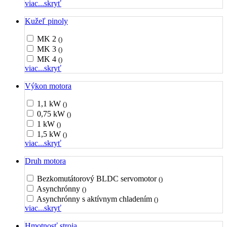
viac...
skryť
Kužeľ pinoly
MK 2
()
MK 3
()
MK 4
()
viac...
skryť
Výkon motora
1,1 kW
()
0,75 kW
()
1 kW
()
1,5 kW
()
viac...
skryť
Druh motora
Bezkomutátorový BLDC servomotor
()
Asynchrónny
()
Asynchrónny s aktívnym chladením
()
viac...
skryť
Hmotnosť stroja