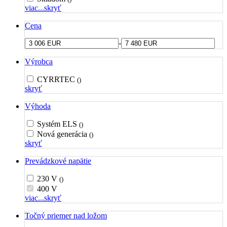
viac...
skryť
Cena
-
Výrobca
CYRRTEC
()
skryť
Výhoda
Systém ELS
()
Nová generácia
()
skryť
Prevádzkové napätie
230 V
()
400 V
viac...
skryť
Točný priemer nad ložom