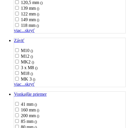
120,5 mm
()
139 mm
()
122 mm
()
149 mm
()
118 mm
()
viac...
skryť
Záviť
M10
()
M12
()
MK2
()
3 x M8
()
M18
()
MK 3
()
viac...
skryť
Vonkajšie priemer
41 mm
()
160 mm
()
200 mm
()
85 mm
()
80 mm
()