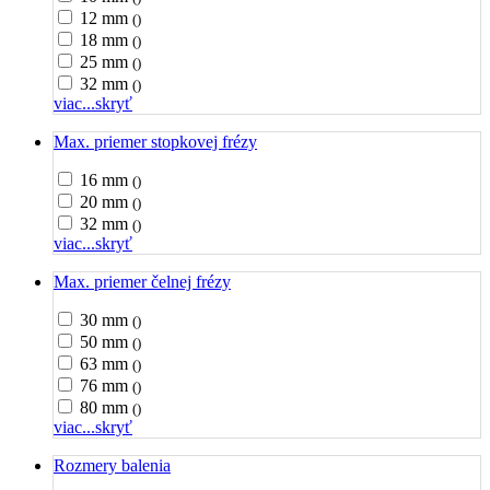
12 mm
()
18 mm
()
25 mm
()
32 mm
()
viac...
skryť
Max. priemer stopkovej frézy
16 mm
()
20 mm
()
32 mm
()
viac...
skryť
Max. priemer čelnej frézy
30 mm
()
50 mm
()
63 mm
()
76 mm
()
80 mm
()
viac...
skryť
Rozmery balenia