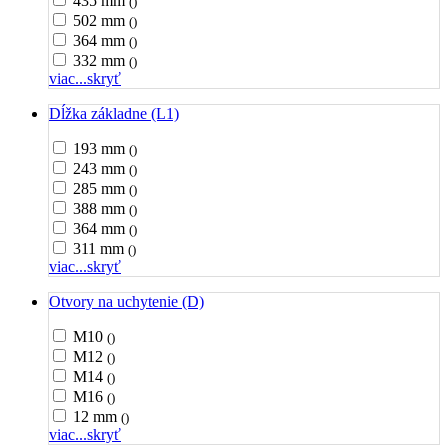
435 mm
()
502 mm
()
364 mm
()
332 mm
()
viac...
skryť
Dĺžka základne (L1)
193 mm
()
243 mm
()
285 mm
()
388 mm
()
364 mm
()
311 mm
()
viac...
skryť
Otvory na uchytenie (D)
M10
()
M12
()
M14
()
M16
()
12 mm
()
viac...
skryť