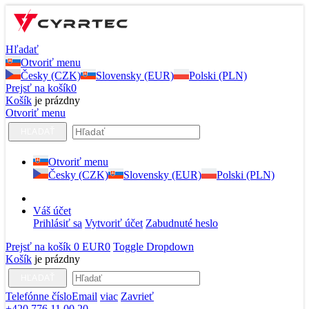
Hľadať
Otvoriť menu
Česky (CZK)
Slovensky (EUR)
Polski (PLN)
Prejsť na košík
0
Košík
je prázdny
Otvoriť menu
HĽADAŤ
Otvoriť menu
Česky (CZK)
Slovensky (EUR)
Polski (PLN)
Váš účet
Prihlásiť sa
Vytvoriť účet
Zabudnuté heslo
Prejsť na košík
0 EUR
0
Toggle Dropdown
Košík
je prázdny
HĽADAŤ
Telefónne číslo
Email
viac
Zavrieť
+420 776 11 00 20