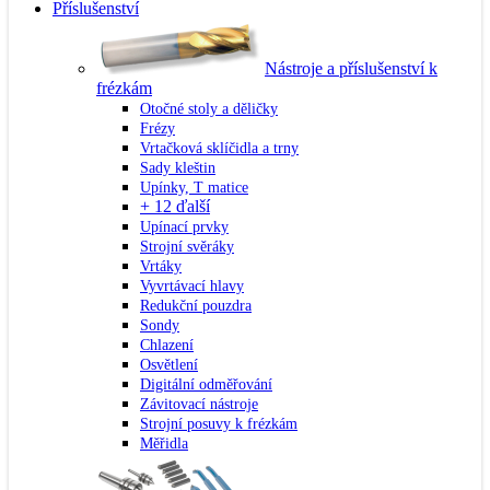
Příslušenství
Nástroje a příslušenství k
frézkám
Otočné stoly a děličky
Frézy
Vrtačková sklíčidla a trny
Sady kleštin
Upínky, T matice
+ 12 ďalší
Upínací prvky
Strojní svěráky
Vrtáky
Vyvrtávací hlavy
Redukční pouzdra
Sondy
Chlazení
Osvětlení
Digitální odměřování
Závitovací nástroje
Strojní posuvy k frézkám
Měřidla