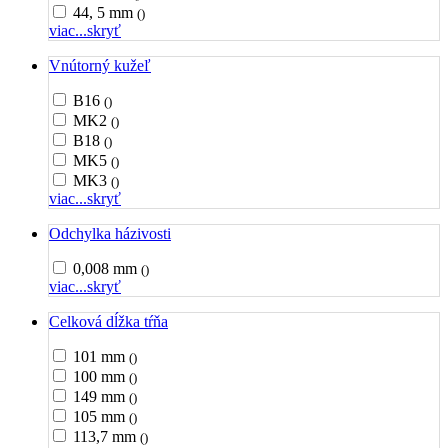
44, 5 mm
()
viac...
skryť
Vnútorný kužeľ
B16
()
MK2
()
B18
()
MK5
()
MK3
()
viac...
skryť
Odchylka házivosti
0,008 mm
()
viac...
skryť
Celková dĺžka tŕňa
101 mm
()
100 mm
()
149 mm
()
105 mm
()
113,7 mm
()