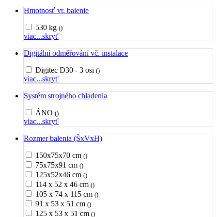
Hmotnosť vr. balenie
530 kg
()
viac...
skryť
Digitální odměřování vč. instalace
Digitec D30 - 3 osi
()
viac...
skryť
Systém strojného chladenia
ÁNO
()
viac...
skryť
Rozmer balenia (ŠxVxH)
150x75x70 cm
()
75x75x91 cm
()
125x52x46 cm
()
114 x 52 x 46 cm
()
105 x 74 x 115 cm
()
91 x 53 x 51 cm
()
125 x 53 x 51 cm
()