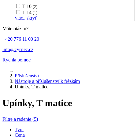
T 10
(2)
T 14
(1)
viac...
skryť
Máte otázku?
+420 776 11 00 20
info@cyrrtec.cz
Rýchla pomoc
Příslušenství
Nástroje a příslušenství k frézkám
Upínky, T matice
Upínky, T matice
Filtre a radenie (5)
Typ
Cena