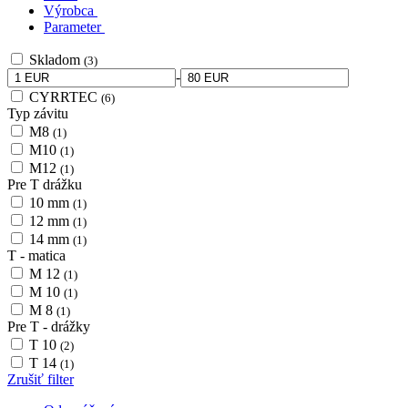
Výrobca
Parameter
Skladom
(3)
-
CYRRTEC
(6)
Typ závitu
M8
(1)
M10
(1)
M12
(1)
Pre T drážku
10 mm
(1)
12 mm
(1)
14 mm
(1)
T - matica
M 12
(1)
M 10
(1)
M 8
(1)
Pre T - drážky
T 10
(2)
T 14
(1)
Zrušiť filter