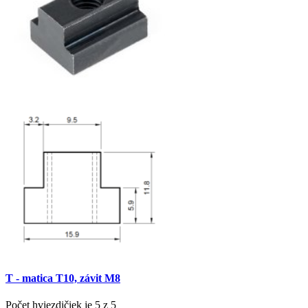
T - matica T10, závit M8
Počet hviezdičiek je 5 z 5