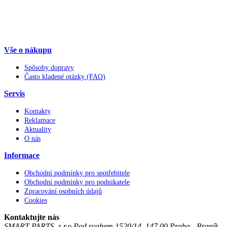
Vše o nákupu
Spôsoby dopravy
Často kladené otázky (FAQ)
Servis
Kontakty
Reklamace
Aktuality
O nás
Informace
Obchodní podmínky pro spotřebitele
Obchodní podmínky pro podnikatele
Zpracování osobních údajů
Cookies
Kontaktujte nás
SMART PARTS, s.r.o.
Pod svahem 1520/14
,
147 00
Praha - Braník
,