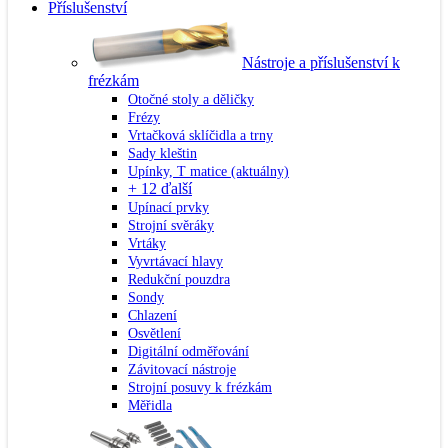
Příslušenství
Nástroje a příslušenství k
frézkám
Otočné stoly a děličky
Frézy
Vrtačková sklíčidla a trny
Sady kleštin
Upínky, T matice
(aktuálny)
+ 12 ďalší
Upínací prvky
Strojní svěráky
Vrtáky
Vyvrtávací hlavy
Redukční pouzdra
Sondy
Chlazení
Osvětlení
Digitální odměřování
Závitovací nástroje
Strojní posuvy k frézkám
Měřidla