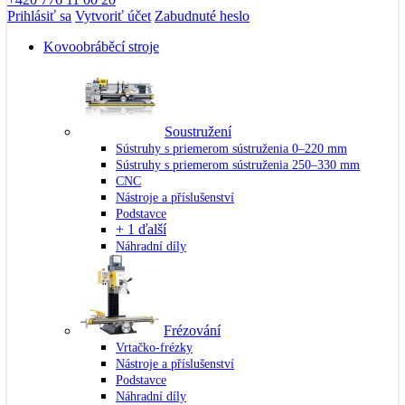
Prihlásiť sa
Vytvoriť účet
Zabudnuté heslo
Kovoobráběcí stroje
Soustružení
Sústruhy s priemerom sústruženia 0–220 mm
Sústruhy s priemerom sústruženia 250–330 mm
CNC
Nástroje a příslušenství
Podstavce
+ 1 ďalší
Náhradní díly
Frézování
Vrtačko-frézky
Nástroje a příslušenství
Podstavce
Náhradní díly