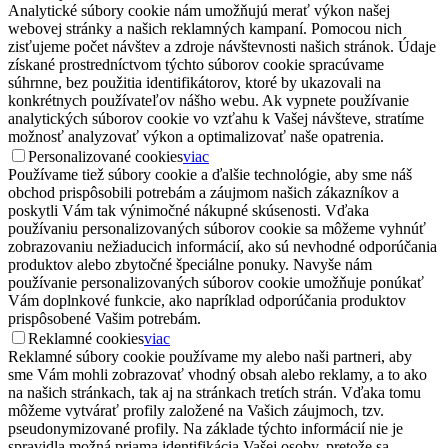
Analytické súbory cookie nám umožňujú merať výkon našej
webovej stránky a našich reklamných kampaní. Pomocou nich
zisťujeme počet návštev a zdroje návštevnosti našich stránok. Údaje
získané prostredníctvom týchto súborov cookie spracúvame
súhrnne, bez použitia identifikátorov, ktoré by ukazovali na
konkrétnych používateľov nášho webu. Ak vypnete používanie
analytických súborov cookie vo vzťahu k Vašej návšteve, stratíme
možnosť analyzovať výkon a optimalizovať naše opatrenia.
Personalizované cookies
viac
Používame tiež súbory cookie a ďalšie technológie, aby sme náš
obchod prispôsobili potrebám a záujmom našich zákazníkov a
poskytli Vám tak výnimočné nákupné skúsenosti. Vďaka
používaniu personalizovaných súborov cookie sa môžeme vyhnúť
zobrazovaniu nežiaducich informácií, ako sú nevhodné odporúčania
produktov alebo zbytočné špeciálne ponuky. Navyše nám
používanie personalizovaných súborov cookie umožňuje ponúkať
Vám doplnkové funkcie, ako napríklad odporúčania produktov
prispôsobené Vašim potrebám.
Reklamné cookies
viac
Reklamné súbory cookie používame my alebo naši partneri, aby
sme Vám mohli zobrazovať vhodný obsah alebo reklamy, a to ako
na našich stránkach, tak aj na stránkach tretích strán. Vďaka tomu
môžeme vytvárať profily založené na Vašich záujmoch, tzv.
pseudonymizované profily. Na základe týchto informácií nie je
spravidla možná priama identifikácia Vašej osoby, pretože sa