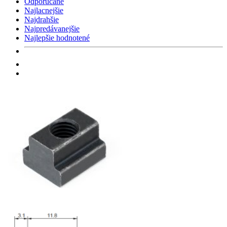
Odporúčané
Najlacnejšie
Najdrahšie
Najpredávanejšie
Najlepšie hodnotené