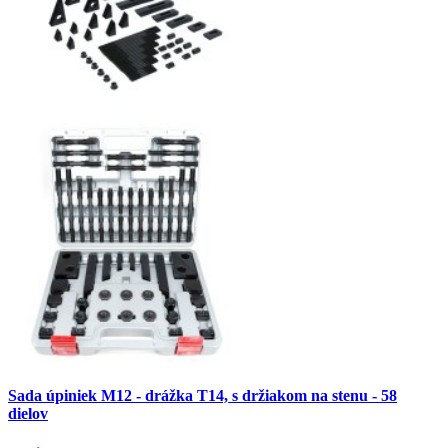
Sada úpiniek M12 - drážka T14, s držiakom na stenu - 58
dielov