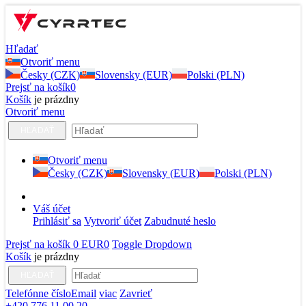
Hľadať
Otvoriť menu
Česky (CZK)
Slovensky (EUR)
Polski (PLN)
Prejsť na košík
0
Košík
je prázdny
Otvoriť menu
HĽADAŤ
Otvoriť menu
Česky (CZK)
Slovensky (EUR)
Polski (PLN)
Váš účet
Prihlásiť sa
Vytvoriť účet
Zabudnuté heslo
Prejsť na košík
0 EUR
0
Toggle Dropdown
Košík
je prázdny
HĽADAŤ
Telefónne číslo
Email
viac
Zavrieť
+420 776 11 00 20