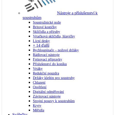
Nástroje a příslušenství k
soustruhům
Soustružnické nože
Britové kostičky
Sklíčidla a příruby
Vrtačková sklíčidla, hlavičky
Lícní desky
+ 14 ďalší
Rychloupínače – nožové držáky
Rádlovací nástroje
Frézovací přípravky
Příslušenství do koníku
Vrtáky
Redukční pouzdra
Držáky kleštin pro soustruhy
Chlazení
Osvětlení
Digitální odměřování
Závitovací nástroje
Strojní posuvy k soustruhům
Kryty
Měřidla
Svářečky