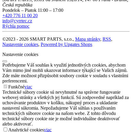
Česká republika
Pondelok – Piatok 11:00 – 17:00
+420 776 11 00 20
info@cyrrtec.cz
Rýchla pomoc
©
2023 -
2026
SMART PARTS, s.r.o.
,
Mapa stránky
,
RSS
,
Nastavenie cookies
,
Powered by Upgates Shops
Nastavenie cookies
Potřebujeme Váš souhlas k využití jednotlivých cookies, abychom
Vám mimo jiné mohli ukazovat informace týkající se Vašich zájmů.
Zde máte možnost přizpůsobit soubory cookie v souladu s vlastními
preferencemi.
Funkčné
viac
Technické súbory cookie sú nevyhnutné na správne fungovanie
webovej stránky a všetkých jej funkcií. Sú zodpovedné napríklad za
uchovávanie produktov v košíku, nákupný proces a ukladanie
nastavení súkromia. Nepožadujeme Váš súhlas s používaním
technických súborov cookie na našom webe. Z tohto dôvodu
technické súbory cookie nie je možné individuálne deaktivovať
alebo aktivovať.
Analytické cookies
viac