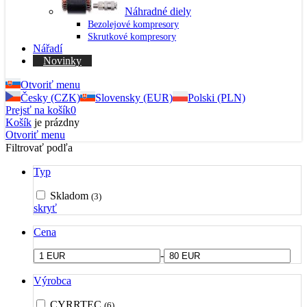
Náhradné diely
Bezolejové kompresory
Skrutkové kompresory
Nářadí
Novinky
Otvoriť menu
Česky (CZK)
Slovensky (EUR)
Polski (PLN)
Prejsť na košík
0
Košík
je prázdny
Otvoriť menu
Filtrovať podľa
Typ
Skladom
(3)
skryť
Cena
-
Výrobca
CYRRTEC
(6)