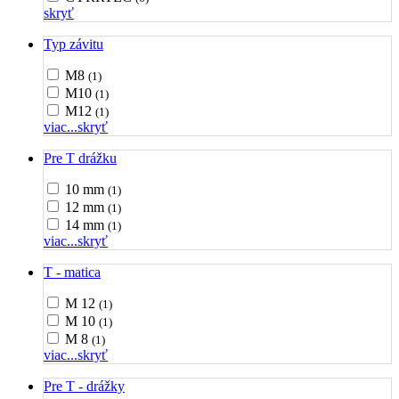
skryť
Typ závitu
M8
(1)
M10
(1)
M12
(1)
viac...
skryť
Pre T drážku
10 mm
(1)
12 mm
(1)
14 mm
(1)
viac...
skryť
T - matica
M 12
(1)
M 10
(1)
M 8
(1)
viac...
skryť
Pre T - drážky