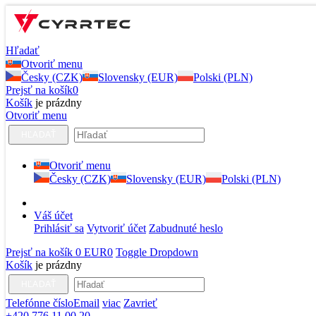
Hľadať
Otvoriť menu
Česky (CZK)
Slovensky (EUR)
Polski (PLN)
Prejsť na košík
0
Košík
je prázdny
Otvoriť menu
HĽADAŤ
Otvoriť menu
Česky (CZK)
Slovensky (EUR)
Polski (PLN)
Váš účet
Prihlásiť sa
Vytvoriť účet
Zabudnuté heslo
Prejsť na košík
0 EUR
0
Toggle Dropdown
Košík
je prázdny
HĽADAŤ
Telefónne číslo
Email
viac
Zavrieť
+420 776 11 00 20