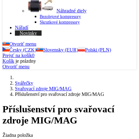
Náhradné diely
Bezolejové kompresory
Skrutkové kompresory
Nářadí
Novinky
Otvoriť menu
Česky (CZK)
Slovensky (EUR)
Polski (PLN)
Prejsť na košík
0
Košík
je prázdny
Otvoriť menu
Svářečky
Svařovací zdroje MIG/MAG
Příslušenství pro svařovací zdroje MIG/MAG
Příslušenství pro svařovací
zdroje MIG/MAG
Žiadna položka