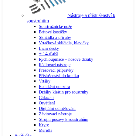
Nástroje a příslušenství k
soustruhům
Soustružnické nože
Britové kostičky
Sklíčidla a příruby
Vrtačková sklíčidla, hlavičky
Lícní desky
+ 14 ďalší
Rychloupínače – nožové držáky
Rádlovací nástroje
Frézovací přípravky
Příslušenství do koníku
Vrtáky
Redukční pouzdra
Držáky kleštin pro soustruhy
Chlazení
Osvětlení
Digitální odměřování
Závitovací nástroje
Strojní posuvy k soustruhům
Kryty
Měřidla
Svářečky