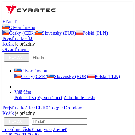
Hľadať
Otvoriť menu
Česky (CZK)
Slovensky (EUR)
Polski (PLN)
Prejsť na košík
0
Košík
je prázdny
Otvoriť menu
HĽADAŤ
Otvoriť menu
Česky (CZK)
Slovensky (EUR)
Polski (PLN)
Váš účet
Prihlásiť sa
Vytvoriť účet
Zabudnuté heslo
Prejsť na košík
0 EUR
0
Toggle Dropdown
Košík
je prázdny
HĽADAŤ
Telefónne číslo
Email
viac
Zavrieť
+420 776 11 00 20