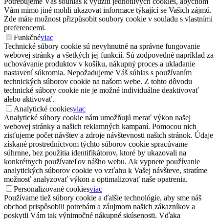
Potřebujeme Váš souhlas k využití jednotlivých cookies, abychom
Vám mimo jiné mohli ukazovat informace týkající se Vašich zájmů.
Zde máte možnost přizpůsobit soubory cookie v souladu s vlastními
preferencemi.
Funkčné
viac
Technické súbory cookie sú nevyhnutné na správne fungovanie
webovej stránky a všetkých jej funkcií. Sú zodpovedné napríklad za
uchovávanie produktov v košíku, nákupný proces a ukladanie
nastavení súkromia. Nepožadujeme Váš súhlas s používaním
technických súborov cookie na našom webe. Z tohto dôvodu
technické súbory cookie nie je možné individuálne deaktivovať
alebo aktivovať.
Analytické cookies
viac
Analytické súbory cookie nám umožňujú merať výkon našej
webovej stránky a našich reklamných kampaní. Pomocou nich
zisťujeme počet návštev a zdroje návštevnosti našich stránok. Údaje
získané prostredníctvom týchto súborov cookie spracúvame
súhrnne, bez použitia identifikátorov, ktoré by ukazovali na
konkrétnych používateľov nášho webu. Ak vypnete používanie
analytických súborov cookie vo vzťahu k Vašej návšteve, stratíme
možnosť analyzovať výkon a optimalizovať naše opatrenia.
Personalizované cookies
viac
Používame tiež súbory cookie a ďalšie technológie, aby sme náš
obchod prispôsobili potrebám a záujmom našich zákazníkov a
poskytli Vám tak výnimočné nákupné skúsenosti. Vďaka