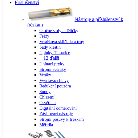
Příslušenství
Nástroje a příslušenství k
frézkám
Otočné stoly a děličky
Frézy
Vrtačková sklíčidla a trny
Sady kleštin
Upínky, T matice
+ 12 ďalší
Upínací prvky
Strojní svěráky
Vrtáky
Vyvrtávací hlavy
Redukční pouzdra
Sondy
Chlazení
Osvětlení
Digitální odměřování
Závitovací nástroje
Strojní posuvy k frézkám
Měřidla