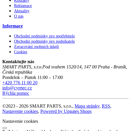
Kontakty
Reklamace
Aktuality
O nás
Informace
Obchodní podmínky pro spotřebitele
Obchodní podmínky pro podnikatele
Zpracování osobních údajů
Cookies
Kontaktujte nás
SMART PARTS, s.r.o.
Pod svahem 1520/14
,
147 00
Praha - Braník
,
Česká republika
Pondelok – Piatok 11:00 – 17:00
+420 776 11 00 20
info@cyrrtec.cz
Rýchla pomoc
©
2023 -
2026
SMART PARTS, s.r.o.
,
Mapa stránky
,
RSS
,
Nastavenie cookies
,
Powered by Upgates Shops
Nastavenie cookies