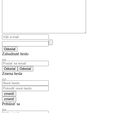
Odoslať
Zabudnuté heslo
Odoslať
Zmena hesla
zmeniť
Prihlásiť sa