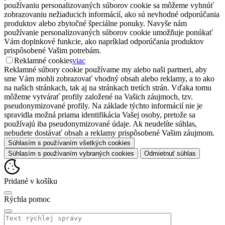
používaniu personalizovaných súborov cookie sa môžeme vyhnúť
zobrazovaniu nežiaducich informácií, ako sú nevhodné odporúčania
produktov alebo zbytočné špeciálne ponuky. Navyše nám
používanie personalizovaných súborov cookie umožňuje ponúkať
Vám doplnkové funkcie, ako napríklad odporúčania produktov
prispôsobené Vašim potrebám.
Reklamné cookies
viac
Reklamné súbory cookie používame my alebo naši partneri, aby
sme Vám mohli zobrazovať vhodný obsah alebo reklamy, a to ako
na našich stránkach, tak aj na stránkach tretích strán. Vďaka tomu
môžeme vytvárať profily založené na Vašich záujmoch, tzv.
pseudonymizované profily. Na základe týchto informácií nie je
spravidla možná priama identifikácia Vašej osoby, pretože sa
používajú iba pseudonymizované údaje. Ak neudelíte súhlas,
nebudete dostávať obsah a reklamy prispôsobené Vašim záujmom.
Súhlasím s používaním všetkých cookies
Súhlasím s používaním vybraných cookies
Odmietnuť súhlas
Pridané v košíku
Rýchla pomoc