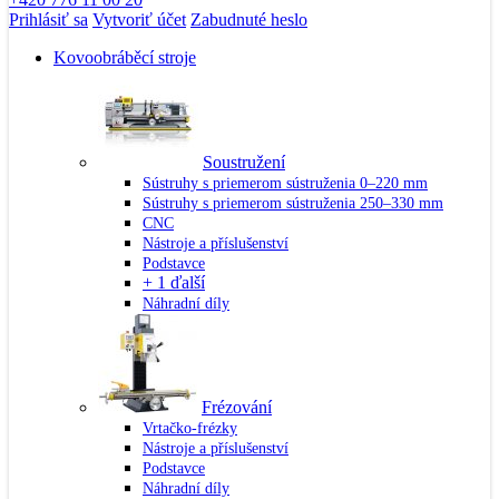
Prihlásiť sa
Vytvoriť účet
Zabudnuté heslo
Kovoobráběcí stroje
Soustružení
Sústruhy s priemerom sústruženia 0–220 mm
Sústruhy s priemerom sústruženia 250–330 mm
CNC
Nástroje a příslušenství
Podstavce
+ 1 ďalší
Náhradní díly
Frézování
Vrtačko-frézky
Nástroje a příslušenství
Podstavce
Náhradní díly