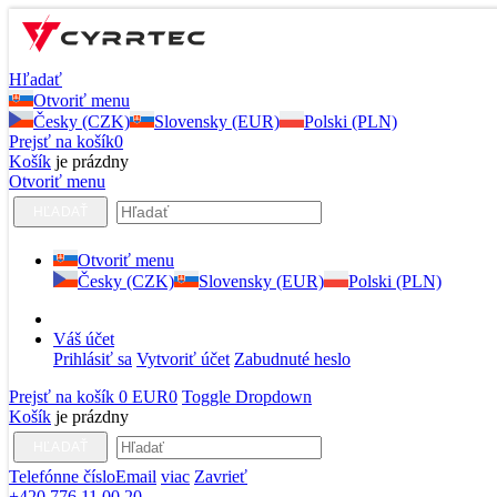
Hľadať
Otvoriť menu
Česky (CZK)
Slovensky (EUR)
Polski (PLN)
Prejsť na košík
0
Košík
je prázdny
Otvoriť menu
HĽADAŤ
Otvoriť menu
Česky (CZK)
Slovensky (EUR)
Polski (PLN)
Váš účet
Prihlásiť sa
Vytvoriť účet
Zabudnuté heslo
Prejsť na košík
0 EUR
0
Toggle Dropdown
Košík
je prázdny
HĽADAŤ
Telefónne číslo
Email
viac
Zavrieť
+420 776 11 00 20