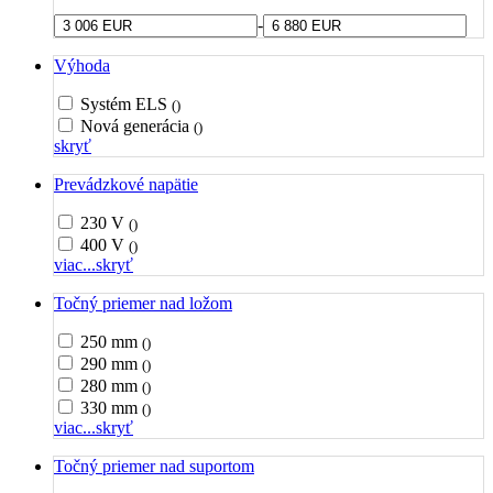
-
Výhoda
Systém ELS
()
Nová generácia
()
skryť
Prevádzkové napätie
230 V
()
400 V
()
viac...
skryť
Točný priemer nad ložom
250 mm
()
290 mm
()
280 mm
()
330 mm
()
viac...
skryť
Točný priemer nad suportom