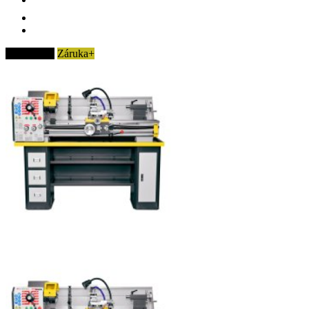
Akcie
-7%
Záruka+