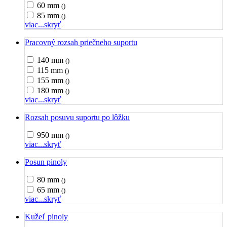
60 mm
()
85 mm
()
viac...
skryť
Pracovný rozsah priečneho suportu
140 mm
()
115 mm
()
155 mm
()
180 mm
()
viac...
skryť
Rozsah posuvu suportu po lôžku
950 mm
()
viac...
skryť
Posun pinoly
80 mm
()
65 mm
()
viac...
skryť
Kužeľ pinoly