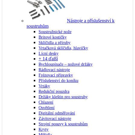
Nástroje a příslušenství k
soustruhům
Soustružnické nože
Britové kostičky
Sklíčidla a příruby
Vrtačková sklíčidla, hlavičky
Lícní desky
+ 14 ďalší
Rychloupínače – nožové držáky
Rádlovací nástroje
Frézovací přípravky
Příslušenství do koníku
Vrtáky
Redukční pouzdra
Držáky kleštin pro soustruhy
Chlazení
Osvětlení
Digitální odměřování
Závitovací nástroje
Strojní posuvy k soustruhům
Kryty
Měřidla