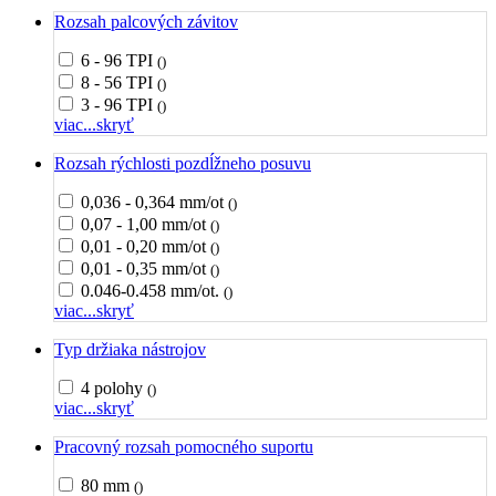
Rozsah palcových závitov
6 - 96 TPI
()
8 - 56 TPI
()
3 - 96 TPI
()
viac...
skryť
Rozsah rýchlosti pozdĺžneho posuvu
0,036 - 0,364 mm/ot
()
0,07 - 1,00 mm/ot
()
0,01 - 0,20 mm/ot
()
0,01 - 0,35 mm/ot
()
0.046-0.458 mm/ot.
()
viac...
skryť
Typ držiaka nástrojov
4 polohy
()
viac...
skryť
Pracovný rozsah pomocného suportu
80 mm
()