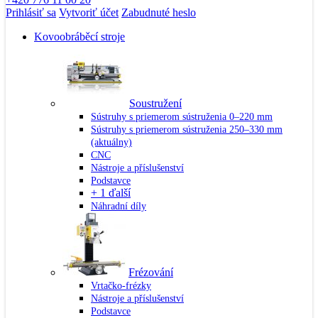
Prihlásiť sa
Vytvoriť účet
Zabudnuté heslo
Kovoobráběcí stroje
Soustružení
Sústruhy s priemerom sústruženia 0–220 mm
Sústruhy s priemerom sústruženia 250–330 mm
(aktuálny)
CNC
Nástroje a příslušenství
Podstavce
+ 1 ďalší
Náhradní díly
Frézování
Vrtačko-frézky
Nástroje a příslušenství
Podstavce