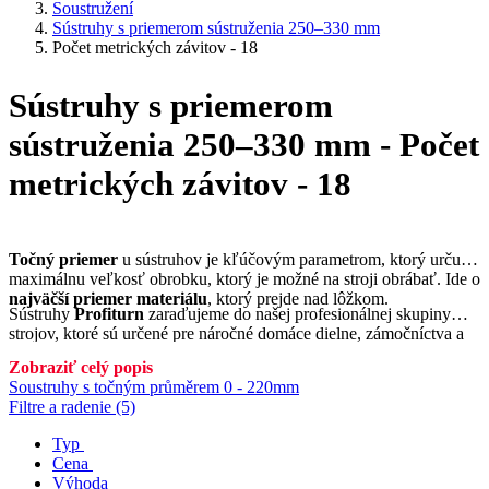
Soustružení
Sústruhy s priemerom sústruženia 250–330 mm
Počet metrických závitov - 18
Sústruhy s priemerom
sústruženia 250–330 mm - Počet
metrických závitov - 18
Točný priemer
u sústruhov je kľúčovým parametrom, ktorý určuje
maximálnu veľkosť obrobku, ktorý je možné na stroji obrábať. Ide o
najväčší priemer materiálu
, ktorý prejde nad lôžkom.
Sústruhy
Profiturn
zaraďujeme do našej profesionálnej skupiny
strojov, ktoré sú určené pre náročné domáce dielne, zámočníctva a
školy.
Zobraziť celý popis
Soustruhy s točným průměrem 0 - 220mm
Filtre a radenie (5)
Typ
Cena
Výhoda