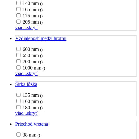
140 mm
()
165 mm
()
175 mm
()
205 mm
()
viac...
skryť
Vzdialenosť medzi hrotmi
600 mm
()
650 mm
()
700 mm
()
1000 mm
()
viac...
skryť
Šírka lôžka
135 mm
()
160 mm
()
180 mm
()
viac...
skryť
Priechod vretena
38 mm
()