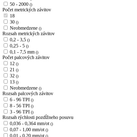
50 - 2000
()
Počet metrických závitov
18
30
()
Neobmedzene
()
Rozsah metrických závitov
0,2 - 3,5
()
0,25 - 5
()
0,1 - 7,5 mm
()
Počet palcových závitov
12
()
21
()
32
()
13
()
Neobmedzene
()
Rozsah palcových závitov
6 - 96 TPI
()
8 - 56 TPI
()
3 - 96 TPI
()
Rozsah rýchlosti pozdĺžneho posuvu
0,036 - 0,364 mm/ot
()
0,07 - 1,00 mm/ot
()
0,01 - 0,20 mm/ot
()