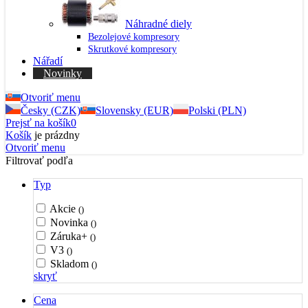
Náhradné diely
Bezolejové kompresory
Skrutkové kompresory
Nářadí
Novinky
Otvoriť menu
Česky (CZK)
Slovensky (EUR)
Polski (PLN)
Prejsť na košík
0
Košík
je prázdny
Otvoriť menu
Filtrovať podľa
Typ
Akcie
()
Novinka
()
Záruka+
()
V3
()
Skladom
()
skryť
Cena