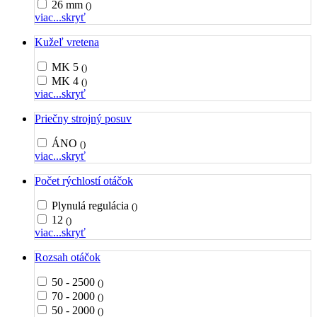
26 mm
()
viac...
skryť
Kužeľ vretena
MK 5
()
MK 4
()
viac...
skryť
Priečny strojný posuv
ÁNO
()
viac...
skryť
Počet rýchlostí otáčok
Plynulá regulácia
()
12
()
viac...
skryť
Rozsah otáčok
50 - 2500
()
70 - 2000
()
50 - 2000
()