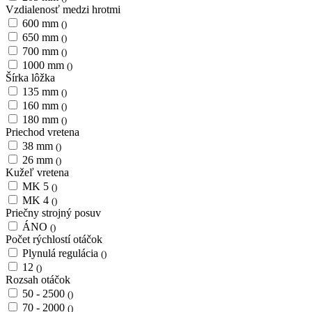
Vzdialenosť medzi hrotmi
600 mm
()
650 mm
()
700 mm
()
1000 mm
()
Šírka lôžka
135 mm
()
160 mm
()
180 mm
()
Priechod vretena
38 mm
()
26 mm
()
Kužeľ vretena
MK 5
()
MK 4
()
Priečny strojný posuv
ÁNO
()
Počet rýchlostí otáčok
Plynulá regulácia
()
12
()
Rozsah otáčok
50 - 2500
()
70 - 2000
()