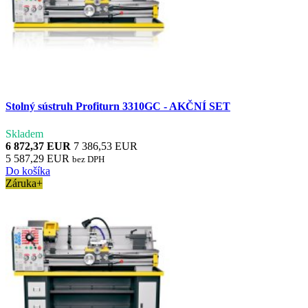
Stolný sústruh Profiturn 3310GC - AKČNÍ SET
Skladem
6 872,37 EUR
7 386,53 EUR
5 587,29 EUR
bez DPH
Do košíka
Záruka+