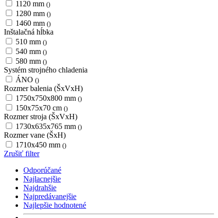
1120 mm
()
1280 mm
()
1460 mm
()
Inštalačná hĺbka
510 mm
()
540 mm
()
580 mm
()
Systém strojného chladenia
ÁNO
()
Rozmer balenia (ŠxVxH)
1750x750x800 mm
()
150x75x70 cm
()
Rozmer stroja (ŠxVxH)
1730x635x765 mm
()
Rozmer vane (ŠxH)
1710x450 mm
()
Zrušiť filter
Odporúčané
Najlacnejšie
Najdrahšie
Najpredávanejšie
Najlepšie hodnotené