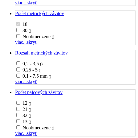
viac...
skryť
Počet metrických závitov
18
30
()
Neobmedzene
()
viac...
skryť
Rozsah metrických závitov
0,2 - 3,5
()
0,25 - 5
()
0,1 - 7,5 mm
()
viac...
skryť
Počet palcových závitov
12
()
21
()
32
()
13
()
Neobmedzene
()
viac...
skryť