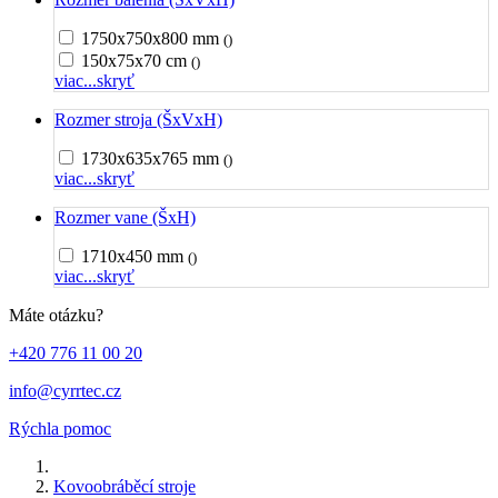
1750x750x800 mm
()
150x75x70 cm
()
viac...
skryť
Rozmer stroja (ŠxVxH)
1730x635x765 mm
()
viac...
skryť
Rozmer vane (ŠxH)
1710x450 mm
()
viac...
skryť
Máte otázku?
+420 776 11 00 20
info@cyrrtec.cz
Rýchla pomoc
Kovoobráběcí stroje