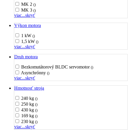
MK 2
()
MK 3
()
viac...
skryť
Výkon motora
1 kW
()
1,5 kW
()
viac...
skryť
Druh motora
Bezkomutátorový BLDC servomotor
()
Asynchrónny
()
viac...
skryť
Hmotnosť stroja
240 kg
()
250 kg
()
430 kg
()
169 kg
()
230 kg
()
viac...
skryť