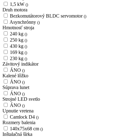
1,5 kW
()
Druh motora
Bezkomutátorový BLDC servomotor
()
Asynchrónny
()
Hmotnosť stroja
240 kg
()
250 kg
()
430 kg
()
169 kg
()
230 kg
()
Závitový indikátor
ÁNO
()
Kalené lôžko
ÁNO
()
Súprava lunet
ÁNO
()
Strojné LED svetlo
ÁNO
()
Upnutie vretena
Camlock D4
()
Rozmery balenia
140x75x68 cm
()
Inštalačná šírka