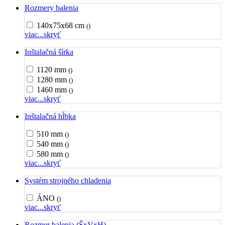
Rozmery balenia
140x75x68 cm
()
viac...
skryť
Inštalačná šírka
1120 mm
()
1280 mm
()
1460 mm
()
viac...
skryť
Inštalačná hĺbka
510 mm
()
540 mm
()
580 mm
()
viac...
skryť
Systém strojného chladenia
ÁNO
()
viac...
skryť
Rozmer balenia (ŠxVxH)