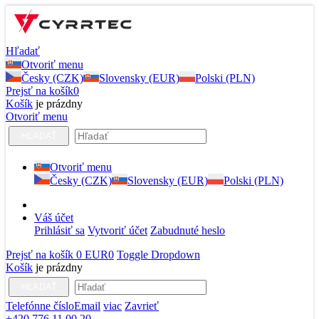
Hľadať
Otvoriť menu
Česky (CZK)
Slovensky (EUR)
Polski (PLN)
Prejsť na košík
0
Košík
je prázdny
Otvoriť menu
HĽADAŤ
Otvoriť menu
Česky (CZK)
Slovensky (EUR)
Polski (PLN)
Váš účet
Prihlásiť sa
Vytvoriť účet
Zabudnuté heslo
Prejsť na košík
0 EUR
0
Toggle Dropdown
Košík
je prázdny
HĽADAŤ
Telefónne číslo
Email
viac
Zavrieť
+420 776 11 00 20