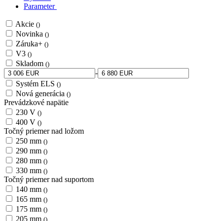
Parameter
Akcie
()
Novinka
()
Záruka+
()
V3
()
Skladom
()
-
Systém ELS
()
Nová generácia
()
Prevádzkové napätie
230 V
()
400 V
()
Točný priemer nad ložom
250 mm
()
290 mm
()
280 mm
()
330 mm
()
Točný priemer nad suportom
140 mm
()
165 mm
()
175 mm
()
205 mm
()