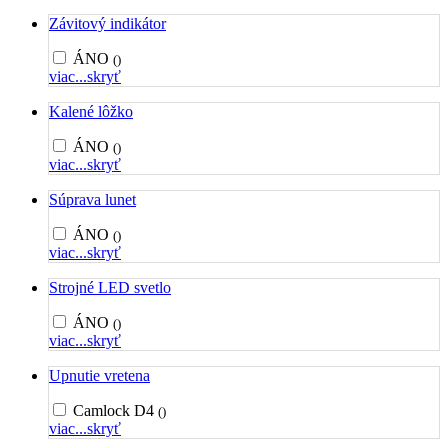
Závitový indikátor
ÁNO
()
viac...
skryť
Kalené lôžko
ÁNO
()
viac...
skryť
Súprava lunet
ÁNO
()
viac...
skryť
Strojné LED svetlo
ÁNO
()
viac...
skryť
Upnutie vretena
Camlock D4
()
viac...
skryť