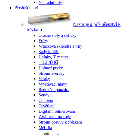
Náhradní díly
Příslušenství
Nástroje a příslušenství k
frézkám
Otočné stoly a děličky
Frézy
Vrtačková sklíčidla a trny
Sady kleštin
Upínky, T matice
+ 12 ďalší
Upínací prvky
Strojní svěráky
Vrtáky
Vyvrtávací hlavy
Redukční pouzdra
Sondy
Chlazení
Osvětlení
Digitální odměřování
Závitovací nástroje
Strojní posuvy k frézkám
Měřidla