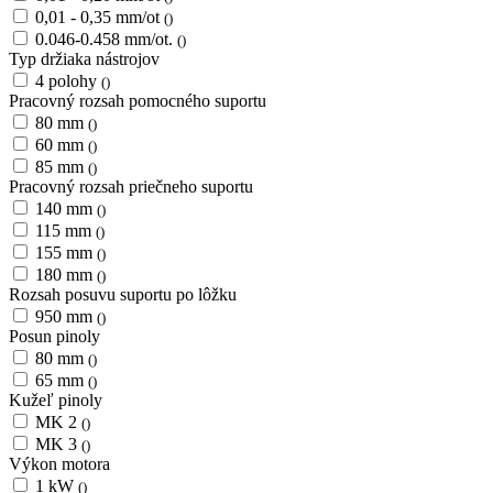
0,01 - 0,35 mm/ot
()
0.046-0.458 mm/ot.
()
Typ držiaka nástrojov
4 polohy
()
Pracovný rozsah pomocného suportu
80 mm
()
60 mm
()
85 mm
()
Pracovný rozsah priečneho suportu
140 mm
()
115 mm
()
155 mm
()
180 mm
()
Rozsah posuvu suportu po lôžku
950 mm
()
Posun pinoly
80 mm
()
65 mm
()
Kužeľ pinoly
MK 2
()
MK 3
()
Výkon motora
1 kW
()