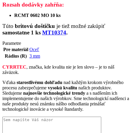
Rozsah dodávky zahŕňa:
RCMT 0602 MO 10 ks
Túto
britovú doštičku
je tiež možné zakúpiť
samostatne
1 ks
MT10374
.
Parametre
Pre materiál
Oceľ
Rádius (R)
3 mm
CYRRTEC
, značka, kde kvalita nie je len slovo – je to náš
záväzok.
Vďaka
starostlivému dohľadu
nad každým krokom výrobného
procesu zabezpečujeme
vysokú kvalitu
našich produktov.
Sledujeme
najnovšie technologické trendy
a s nadšením ich
implementujeme do našich výrobkov. Sme technologickí nadšenci a
naše produkty nesú známku nášho odhodlania prinášať
technologické inovácie a vysoké štandardy.