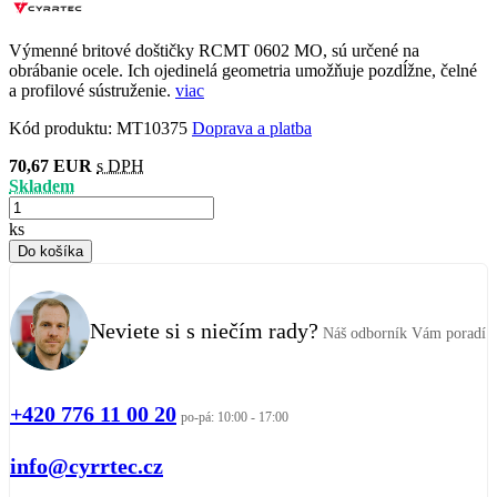
Výmenné britové doštičky RCMT 0602 MO, sú určené na
obrábanie ocele. Ich ojedinelá geometria umožňuje pozdĺžne, čelné
a profilové sústruženie.
viac
Kód produktu:
MT10375
Doprava a platba
70,67 EUR
s DPH
Skladem
ks
Do košíka
Neviete si s niečím rady?
Náš odborník Vám poradí
+420 776 11 00 20
po-pá: 10:00 - 17:00
info@cyrrtec.cz