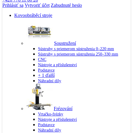
Prihlásiť sa
Vytvoriť účet
Zabudnuté heslo
Kovoobráběcí stroje
Soustružení
Sústruhy s priemerom sústruženia 0–220 mm
Sústruhy s priemerom sústruženia 250–330 mm
CNC
Nástroje a příslušenství
Podstavce
+ 1 ďalší
Náhradní díly
Frézování
Vrtačko-frézky
Nástroje a příslušenství
Podstavce
Náhradní díly