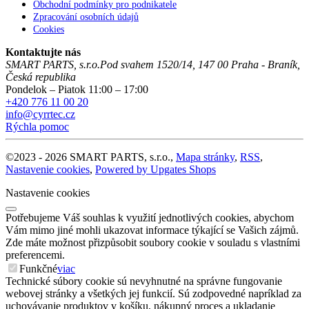
Obchodní podmínky pro podnikatele
Zpracování osobních údajů
Cookies
Kontaktujte nás
SMART PARTS, s.r.o.
Pod svahem 1520/14
,
147 00
Praha - Braník
,
Česká republika
Pondelok – Piatok 11:00 – 17:00
+420 776 11 00 20
info@cyrrtec.cz
Rýchla pomoc
©
2023 -
2026
SMART PARTS, s.r.o.
,
Mapa stránky
,
RSS
,
Nastavenie cookies
,
Powered by Upgates Shops
Nastavenie cookies
Potřebujeme Váš souhlas k využití jednotlivých cookies, abychom
Vám mimo jiné mohli ukazovat informace týkající se Vašich zájmů.
Zde máte možnost přizpůsobit soubory cookie v souladu s vlastními
preferencemi.
Funkčné
viac
Technické súbory cookie sú nevyhnutné na správne fungovanie
webovej stránky a všetkých jej funkcií. Sú zodpovedné napríklad za
uchovávanie produktov v košíku, nákupný proces a ukladanie