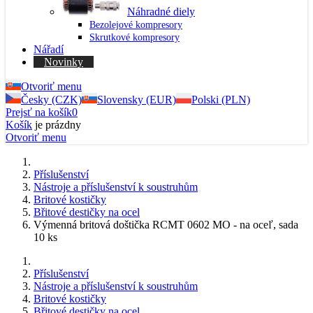
Náhradné diely
Bezolejové kompresory
Skrutkové kompresory
Nářadí
Novinky
Otvoriť menu
Česky (CZK)
Slovensky (EUR)
Polski (PLN)
Prejsť na košík
0
Košík
je prázdny
Otvoriť menu
Příslušenství
Nástroje a příslušenství k soustruhům
Britové kostičky
Břitové destičky na ocel
Výmenná britová doštička RCMT 0602 MO - na oceľ, sada
10 ks
Příslušenství
Nástroje a příslušenství k soustruhům
Britové kostičky
Břitové destičky na ocel