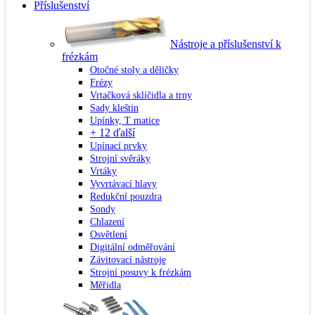
Příslušenství
Nástroje a příslušenství k
frézkám
Otočné stoly a děličky
Frézy
Vrtačková sklíčidla a trny
Sady kleštin
Upínky, T matice
+ 12 ďalší
Upínací prvky
Strojní svěráky
Vrtáky
Vyvrtávací hlavy
Redukční pouzdra
Sondy
Chlazení
Osvětlení
Digitální odměřování
Závitovací nástroje
Strojní posuvy k frézkám
Měřidla