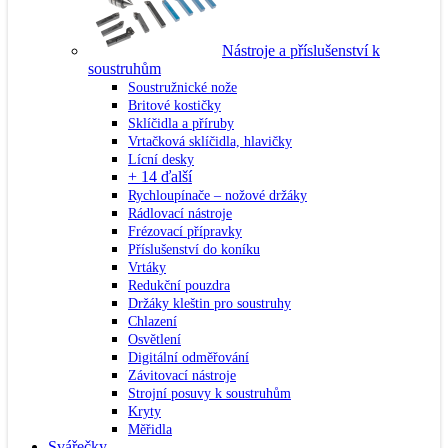
Nástroje a příslušenství k
soustruhům
Soustružnické nože
Britové kostičky
Sklíčidla a příruby
Vrtačková sklíčidla, hlavičky
Lícní desky
+ 14 ďalší
Rychloupínače – nožové držáky
Rádlovací nástroje
Frézovací přípravky
Příslušenství do koníku
Vrtáky
Redukční pouzdra
Držáky kleštin pro soustruhy
Chlazení
Osvětlení
Digitální odměřování
Závitovací nástroje
Strojní posuvy k soustruhům
Kryty
Měřidla
Svářečky