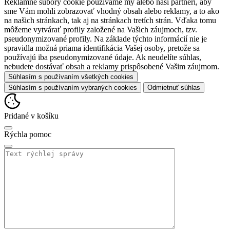
Reklamné súbory cookie používame my alebo naši partneri, aby
sme Vám mohli zobrazovať vhodný obsah alebo reklamy, a to ako
na našich stránkach, tak aj na stránkach tretích strán. Vďaka tomu
môžeme vytvárať profily založené na Vašich záujmoch, tzv.
pseudonymizované profily. Na základe týchto informácií nie je
spravidla možná priama identifikácia Vašej osoby, pretože sa
používajú iba pseudonymizované údaje. Ak neudelíte súhlas,
nebudete dostávať obsah a reklamy prispôsobené Vašim záujmom.
Súhlasím s používaním všetkých cookies
Súhlasím s používaním vybraných cookies
Odmietnuť súhlas
Pridané v košíku
Rýchla pomoc