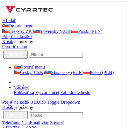
Hľadať
Otvoriť menu
Česky (CZK)
Slovensky (EUR)
Polski (PLN)
Prejsť na košík
0
Košík
je prázdny
Otvoriť menu
HĽADAŤ
Otvoriť menu
Česky (CZK)
Slovensky (EUR)
Polski (PLN)
Váš účet
Prihlásiť sa
Vytvoriť účet
Zabudnuté heslo
Prejsť na košík
0 EUR
0
Toggle Dropdown
Košík
je prázdny
HĽADAŤ
Telefónne číslo
Email
viac
Zavrieť
+420 776 11 00 20