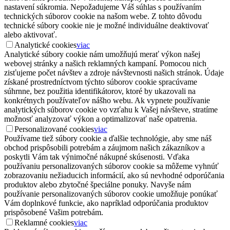
nastavení súkromia. Nepožadujeme Váš súhlas s používaním
technických súborov cookie na našom webe. Z tohto dôvodu
technické súbory cookie nie je možné individuálne deaktivovať
alebo aktivovať.
Analytické cookies
viac
Analytické súbory cookie nám umožňujú merať výkon našej
webovej stránky a našich reklamných kampaní. Pomocou nich
zisťujeme počet návštev a zdroje návštevnosti našich stránok. Údaje
získané prostredníctvom týchto súborov cookie spracúvame
súhrnne, bez použitia identifikátorov, ktoré by ukazovali na
konkrétnych používateľov nášho webu. Ak vypnete používanie
analytických súborov cookie vo vzťahu k Vašej návšteve, stratíme
možnosť analyzovať výkon a optimalizovať naše opatrenia.
Personalizované cookies
viac
Používame tiež súbory cookie a ďalšie technológie, aby sme náš
obchod prispôsobili potrebám a záujmom našich zákazníkov a
poskytli Vám tak výnimočné nákupné skúsenosti. Vďaka
používaniu personalizovaných súborov cookie sa môžeme vyhnúť
zobrazovaniu nežiaducich informácií, ako sú nevhodné odporúčania
produktov alebo zbytočné špeciálne ponuky. Navyše nám
používanie personalizovaných súborov cookie umožňuje ponúkať
Vám doplnkové funkcie, ako napríklad odporúčania produktov
prispôsobené Vašim potrebám.
Reklamné cookies
viac