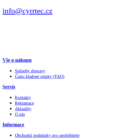
PÍŠTE
info@cyrrtec.cz
SLEDUJTE
Vše o nákupu
Spôsoby dopravy
Často kladené otázky (FAQ)
Servis
Kontakty
Reklamace
Aktuality
O nás
Informace
Obchodní podmínky pro spotřebitele