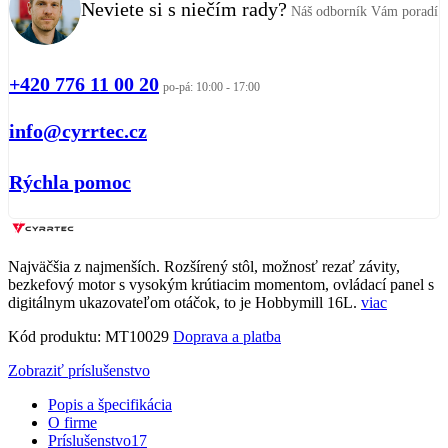
Neviete si s niečím rady?
Náš odborník Vám poradí
+420 776 11 00 20
po-pá: 10:00 - 17:00
info@cyrrtec.cz
Rýchla pomoc
Najväčšia z najmenších. Rozšírený stôl, možnosť rezať závity,
bezkefový motor s vysokým krútiacim momentom, ovládací panel s
digitálnym ukazovateľom otáčok, to je Hobbymill 16L.
viac
Kód produktu:
MT10029
Doprava a platba
Zobraziť príslušenstvo
Popis a špecifikácia
O firme
Príslušenstvo
17