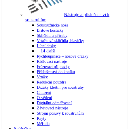
Nástroje a příslušenství k
soustruhům
Soustružnické nože
Britové kostičky
Sklíčidla a příruby
Vrtačková sklíčidla, hlavičky
Lícní desky
+ 14 ďalší
Rychloupínače – nožové držáky
Rádlovací nástroje
Frézovací přípravky
Příslušenství do koníku
Vrtáky
Redukční pouzdra
Držáky kleštin pro soustruhy
Chlazení
Osvětlení
Digitální odměřování
Závitovací nástroje
Strojní posuvy k soustruhům
Kryty
Měřidla
Svářečky