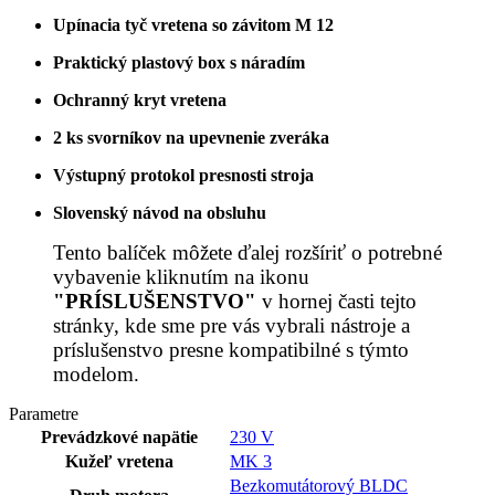
Upínacia tyč vretena so závitom M 12
Praktický plastový box s náradím
Ochranný kryt vretena
2 ks svorníkov na upevnenie zveráka
Výstupný protokol presnosti stroja
Slovenský návod na obsluhu
Tento balíček môžete ďalej rozšíriť o potrebné
vybavenie kliknutím na ikonu
"PRÍSLUŠENSTVO"
v hornej časti tejto
stránky, kde sme pre vás vybrali nástroje a
príslušenstvo presne kompatibilné s týmto
modelom.
Parametre
Prevádzkové napätie
230 V
Kužeľ vretena
MK 3
Bezkomutátorový BLDC