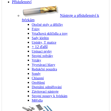
Příslušenství
Nástroje a příslušenství k
frézkám
Otočné stoly a děličky
Frézy
Vrtačková sklíčidla a trny
Sady kleštin
Upínky, T matice
+ 12 ďalší
Upínací prvky
Strojní svěráky
Vrtáky
Vyvrtávací hlavy
Redukční pouzdra
Sondy
Chlazení
Osvětlení
Digitální odměřování
Závitovací nástroje
Strojní posuvy k frézkám
Měřidla