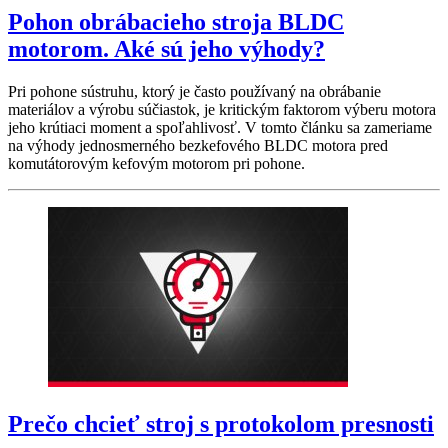
Pohon obrábacieho stroja BLDC
motorom. Aké sú jeho výhody?
Pri pohone sústruhu, ktorý je často používaný na obrábanie
materiálov a výrobu súčiastok, je kritickým faktorom výberu motora
jeho krútiaci moment a spoľahlivosť. V tomto článku sa zameriame
na výhody jednosmerného bezkefového BLDC motora pred
komutátorovým kefovým motorom pri pohone.
Prečo chcieť stroj s protokolom presnosti