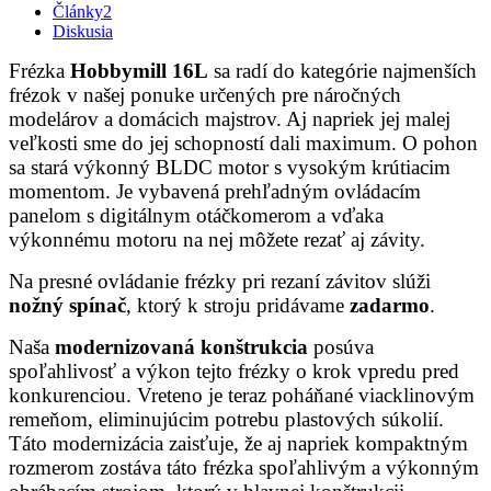
Články
2
Diskusia
Frézka
Hobbymill 16L
sa radí do kategórie najmenších
frézok v našej ponuke určených pre náročných
modelárov a domácich majstrov. Aj napriek jej malej
veľkosti sme do jej schopností dali maximum. O pohon
sa stará výkonný BLDC motor s vysokým krútiacim
momentom. Je vybavená prehľadným ovládacím
panelom s digitálnym otáčkomerom a vďaka
výkonnému motoru na nej môžete rezať aj závity.
Na presné ovládanie frézky pri rezaní závitov slúži
nožný spínač
, ktorý k stroju pridávame
zadarmo
.
Naša
modernizovaná konštrukcia
posúva
spoľahlivosť a výkon tejto frézky o krok vpredu pred
konkurenciou. Vreteno je teraz poháňané viacklinovým
remeňom, eliminujúcim potrebu plastových súkolií.
Táto modernizácia zaisťuje, že aj napriek kompaktným
rozmerom zostáva táto frézka spoľahlivým a výkonným