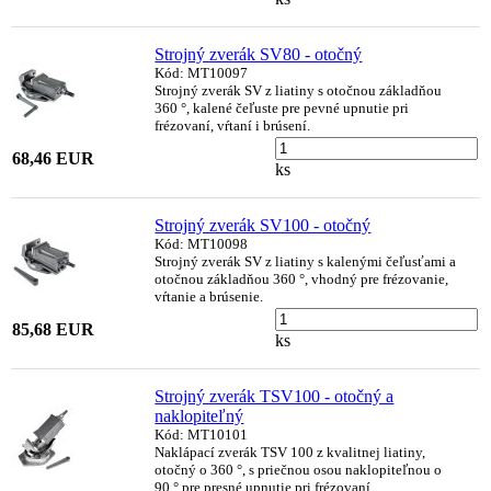
Strojný zverák SV80 - otočný
Kód: MT10097
Strojný zverák SV z liatiny s otočnou základňou
360 °, kalené čeľuste pre pevné upnutie pri
frézovaní, vŕtaní i brúsení.
68,46 EUR
ks
Strojný zverák SV100 - otočný
Kód: MT10098
Strojný zverák SV z liatiny s kalenými čeľusťami a
otočnou základňou 360 °, vhodný pre frézovanie,
vŕtanie a brúsenie.
85,68 EUR
ks
Strojný zverák TSV100 - otočný a
naklopiteľný
Kód: MT10101
Naklápací zverák TSV 100 z kvalitnej liatiny,
otočný o 360 °, s priečnou osou naklopiteľnou o
90 ° pre presné upnutie pri frézovaní,…