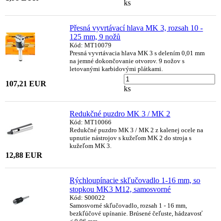
ks
Přesná vyvrtávací hlava MK 3, rozsah 10 -
125 mm, 9 nožů
Kód: MT10079
Presná vyvrtávacia hlava MK 3 s delením 0,01 mm
na jemné dokončovanie otvorov. 9 nožov s
letovanými karbidovými plátkami.
107,21 EUR
ks
Redukčné puzdro MK 3 / MK 2
Kód: MT10066
Redukčné puzdro MK 3 / MK 2 z kalenej ocele na
upnutie nástrojov s kužeľom MK 2 do stroja s
kužeľom MK 3.
12,88 EUR
Rýchloupínacie skľučovadlo 1-16 mm, so
stopkou MK3 M12, samosvorné
Kód: S00022
Samosvorné skľučovadlo, rozsah 1 - 16 mm,
bezkľúčové upínanie. Brúsené čeľuste, hádzavosť