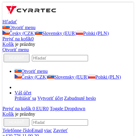
Hľadať
Otvoriť menu
Česky (CZK)
Slovensky (EUR)
Polski (PLN)
Prejsť na košík
0
Košík
je prázdny
Otvoriť menu
HĽADAŤ
Otvoriť menu
Česky (CZK)
Slovensky (EUR)
Polski (PLN)
Váš účet
Prihlásiť sa
Vytvoriť účet
Zabudnuté heslo
Prejsť na košík
0 EUR
0
Toggle Dropdown
Košík
je prázdny
HĽADAŤ
Telefónne číslo
Email
viac
Zavrieť
+420 776 11 00 20