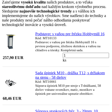
Zaisťujeme
vysokú kvalitu
našich produktov, a to vďaka
starostlivému dohľadu
nad každým krokom výrobného procesu.
Sledujeme
najnovšie technologické trendy
a s vášňou ich
implementujeme do našich výrobkov. Sme nadšenci do techniky a
naše produkty nesú pečať nášho odhodlania poskytovať
technologické inovácie a vysokú úroveň.
Podstavec s vaňou pre frézku Hobbymill 16
Kód: MT10133
Podstavec s vaňou pre frézku Hobbymill 16 s
pevnou podporou, úložnou skrinkou a vaňou na
chladivo a triesky. Kompletná sada.
257,90 EUR
ks
Sada úpiniek M10 - drážka T12, s držiakom
na stenu - 58 dielov
Kód: MT10061
Súprava úpiniek M10 pre stroje s T-drážkami, 58
dielov vrátane svorníkov, matíc, mostíkov a
úpiniek pre univerzálne upnutie obrobkov.
68,46 EUR
Súprava stopkových fréz, 3 - 20mm, 10