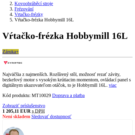
Kovoobráběcí stroje
Frézování
Vrtačko-frézky
Vŕtačko-frézka Hobbymill 16L
Vŕtačko-frézka Hobbymill 16L
Záruka+
Najväčšia z najmenších. Rozšírený stôl, možnosť rezať závity,
bezkefový motor s vysokým krútiacim momentom, ovládací panel s
digitálnym ukazovateľom otáčok, to je Hobbymill 16L.
viac
Kód produktu:
MT10029
Doprava a platba
Zobraziť príslušenstvo
1 205,11 EUR
s DPH
Není skladem
Sledovať dostupnosť