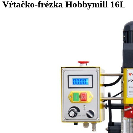
Vŕtačko-frézka Hobbymill 16L