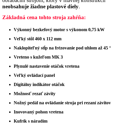
obrábacím strojom, ktorý v hlavnej konštrukcii
neobsahuje žiadne plastové
diely
.
Základná cena tohto stroja zahŕňa:
Výkonný bezkefový motor s výkonom 0,75 kW
Veľký stôl 460 x 112 mm
Naklopiteľný stĺp na frézovanie pod uhlom až 45 °
Vreteno s kužeľom MK 3
Plynulé nastavenie otáčok vretena
Veľký ovládací panel
Digitálny indikátor otáčok
Možnosť rezať závity
Nožný pedál na ovládanie stroja pri rezaní závitov
Inovovaný pohon vretena
Kufrík s náradím