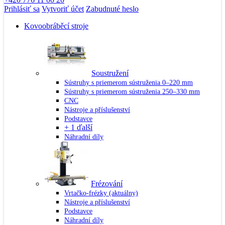
Prihlásiť sa
Vytvoriť účet
Zabudnuté heslo
Kovoobráběcí stroje
Soustružení
Sústruhy s priemerom sústruženia 0–220 mm
Sústruhy s priemerom sústruženia 250–330 mm
CNC
Nástroje a příslušenství
Podstavce
+ 1 ďalší
Náhradní díly
Frézování
Vrtačko-frézky
(aktuálny)
Nástroje a příslušenství
Podstavce
Náhradní díly