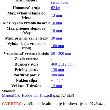
Druh motora
servomotor
Hmotnosť stroja
62 kg
Max. výkon vŕtania do
13 mm
železa
Max. výkon vŕtania do ocele
10 mm
Max. priemer stopkovej
16 mm
frézy
Max. priemer čelnej frézy
30 mm
Vyloženie (os vretena k
160 mm
stĺpu)
Vzdialenosť vretena k stolu
50 - 300 mm
Zdvih vretena
-
Rozmery stola
460 x 112 mm
Priečny posuv
130 mm
Pozdĺžny posuv
300 mm
Náklon stĺpa
+ - 45 °
Veľkosť T drážok
12 mm
Stiahnúť
Manual CZ_Hobbymill 16L.pdf
(
pdf
, 7.7 MB)
CYRRTEC
,
značka kde kvalita nie je len slovo - je to náš záväzok.