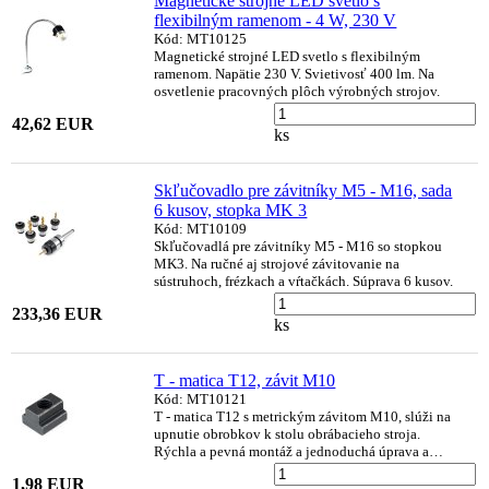
Magnetické strojné LED svetlo s
flexibilným ramenom - 4 W, 230 V
Kód: MT10125
Magnetické strojné LED svetlo s flexibilným
ramenom. Napätie 230 V. Svietivosť 400 lm. Na
osvetlenie pracovných plôch výrobných strojov.
42,62 EUR
ks
Skľučovadlo pre závitníky M5 - M16, sada
6 kusov, stopka MK 3
Kód: MT10109
Skľučovadlá pre závitníky M5 - M16 so stopkou
MK3. Na ručné aj strojové závitovanie na
sústruhoch, frézkach a vŕtačkách. Súprava 6 kusov.
233,36 EUR
ks
T - matica T12, závit M10
Kód: MT10121
T - matica T12 s metrickým závitom M10, slúži na
upnutie obrobkov k stolu obrábacieho stroja.
Rýchla a pevná montáž a jednoduchá úprava a…
1,98 EUR