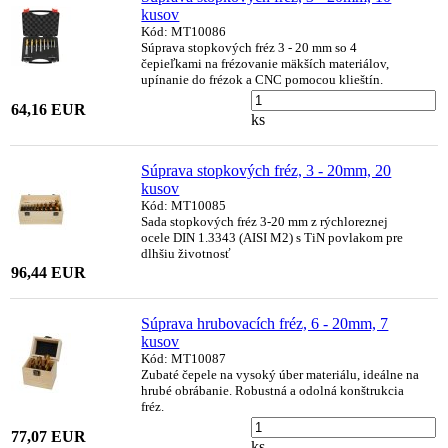
kusov
Kód: MT10086
Súprava stopkových fréz 3 - 20 mm so 4
čepieľkami na frézovanie mäkších materiálov,
upínanie do frézok a CNC pomocou klieštín.
64,16 EUR
ks
Súprava stopkových fréz, 3 - 20mm, 20
kusov
Kód: MT10085
Sada stopkových fréz 3-20 mm z rýchloreznej
ocele DIN 1.3343 (AISI M2) s TiN povlakom pre
dlhšiu životnosť
96,44 EUR
Súprava hrubovacích fréz, 6 - 20mm, 7
kusov
Kód: MT10087
Zubaté čepele na vysoký úber materiálu, ideálne na
hrubé obrábanie. Robustná a odolná konštrukcia
fréz.
77,07 EUR
ks