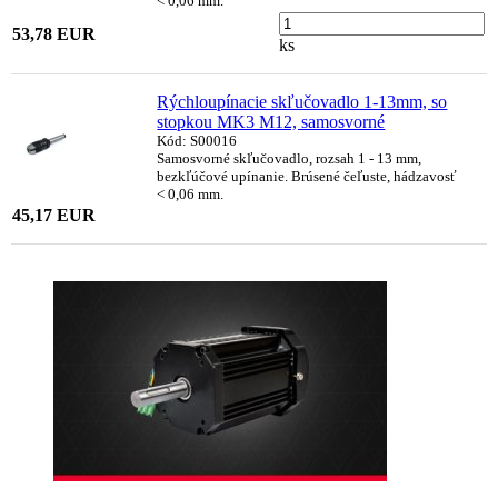
< 0,06 mm.
53,78 EUR
ks
Rýchloupínacie skľučovadlo 1-13mm, so
stopkou MK3 M12, samosvorné
Kód: S00016
Samosvorné skľučovadlo, rozsah 1 - 13 mm,
bezkľúčové upínanie. Brúsené čeľuste, hádzavosť
< 0,06 mm.
45,17 EUR