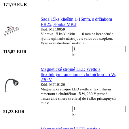
171,79 EUR
Sada 15ks klieštin 1-16mm, s držiakom
ER25, stopka MK3
Kód: MT10059
Súprava 15 ks klieštín 1- 16 mm na bezpečné a
rýchle upínanie nástrojov s valcovou stopkou.
Vysoká sústrednosť nástroja.
115,82 EUR
ks
Magnetické strojné LED svetlo s
flexibilným ramenom a chráničkou - 5 W,
230 V
Kód: MT10126
Magnetické strojné LED svetlo s flexibilným
ramenom a chráničkou - 5 W, 230 V, presné
nastavenie smeru svetla aj do ťažko prístupných
miest.
51,23 EUR
ks