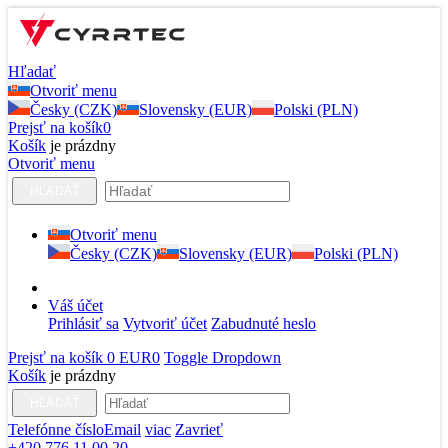
Hľadať
Otvoriť menu
Česky (CZK)
Slovensky (EUR)
Polski (PLN)
Prejsť na košík
0
Košík
je prázdny
Otvoriť menu
HĽADAŤ
Otvoriť menu
Česky (CZK)
Slovensky (EUR)
Polski (PLN)
Váš účet
Prihlásiť sa
Vytvoriť účet
Zabudnuté heslo
Prejsť na košík
0 EUR
0
Toggle Dropdown
Košík
je prázdny
HĽADAŤ
Telefónne číslo
Email
viac
Zavrieť
+420 776 11 00 20