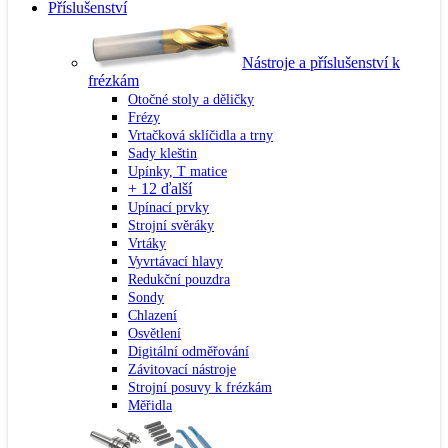
Příslušenství
Nástroje a příslušenství k
frézkám
Otočné stoly a děličky
Frézy
Vrtačková sklíčidla a trny
Sady kleštin
Upínky, T matice
+ 12 ďalší
Upínací prvky
Strojní svěráky
Vrtáky
Vyvrtávací hlavy
Redukční pouzdra
Sondy
Chlazení
Osvětlení
Digitální odměřování
Závitovací nástroje
Strojní posuvy k frézkám
Měřidla