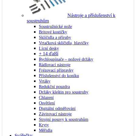
Nástroje a příslušenství k
soustruhům
Soustružnické nože
Britové kostičky
Sklíčidla a příruby
Vrtačková sklíčidla, hlavičky
Lícní desky
+ 14 ďalší
Rychloupínače – nožové držáky
Rádlovací nástroje
Frézovací přípravky
Příslušenství do koníku
Vrtáky
Redukční pouzdra
Držáky kleštin pro soustruhy
Chlazení
Osvětlení
Digitální odměřování
Závitovací nástroje
Strojní posuvy k soustruhům
Kryty
Měřidla
Svářečky