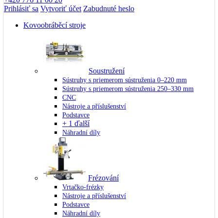
Prihlásiť sa
Vytvoriť účet
Zabudnuté heslo
Kovoobráběcí stroje
Soustružení
Sústruhy s priemerom sústruženia 0–220 mm
Sústruhy s priemerom sústruženia 250–330 mm
CNC
Nástroje a příslušenství
Podstavce
+ 1 ďalší
Náhradní díly
Frézování
Vrtačko-frézky
Nástroje a příslušenství
Podstavce
Náhradní díly