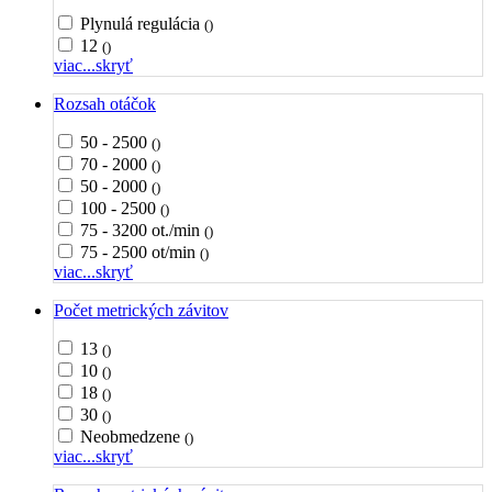
Plynulá regulácia
()
12
()
viac...
skryť
Rozsah otáčok
50 - 2500
()
70 - 2000
()
50 - 2000
()
100 - 2500
()
75 - 3200 ot./min
()
75 - 2500 ot/min
()
viac...
skryť
Počet metrických závitov
13
()
10
()
18
()
30
()
Neobmedzene
()
viac...
skryť