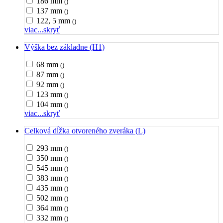
186 mm
()
137 mm
()
122, 5 mm
()
viac...
skryť
Výška bez základne (H1)
68 mm
()
87 mm
()
92 mm
()
123 mm
()
104 mm
()
viac...
skryť
Celková dĺžka otvoreného zveráka (L)
293 mm
()
350 mm
()
545 mm
()
383 mm
()
435 mm
()
502 mm
()
364 mm
()
332 mm
()