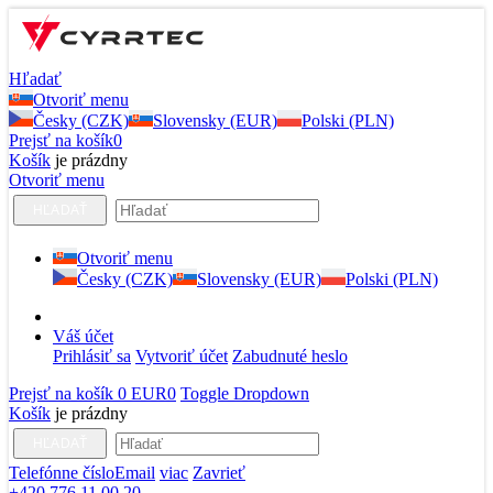
Hľadať
Otvoriť menu
Česky (CZK)
Slovensky (EUR)
Polski (PLN)
Prejsť na košík
0
Košík
je prázdny
Otvoriť menu
HĽADAŤ
Otvoriť menu
Česky (CZK)
Slovensky (EUR)
Polski (PLN)
Váš účet
Prihlásiť sa
Vytvoriť účet
Zabudnuté heslo
Prejsť na košík
0 EUR
0
Toggle Dropdown
Košík
je prázdny
HĽADAŤ
Telefónne číslo
Email
viac
Zavrieť
+420 776 11 00 20