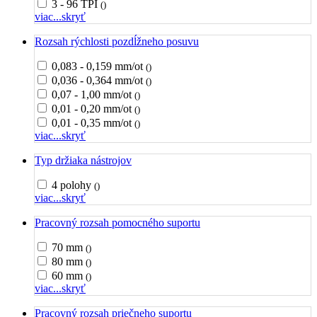
3 - 96 TPI
()
viac...
skryť
Rozsah rýchlosti pozdĺžneho posuvu
0,083 - 0,159 mm/ot
()
0,036 - 0,364 mm/ot
()
0,07 - 1,00 mm/ot
()
0,01 - 0,20 mm/ot
()
0,01 - 0,35 mm/ot
()
viac...
skryť
Typ držiaka nástrojov
4 polohy
()
viac...
skryť
Pracovný rozsah pomocného suportu
70 mm
()
80 mm
()
60 mm
()
viac...
skryť
Pracovný rozsah priečneho suportu