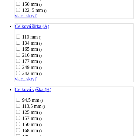
150 mm
()
122, 5 mm
()
viac...
skryť
Celková šírka (A)
110 mm
()
134 mm
()
165 mm
()
216 mm
()
177 mm
()
249 mm
()
242 mm
()
viac...
skryť
Celková výška (H)
94,5 mm
()
113,5 mm
()
125 mm
()
157 mm
()
150 mm
()
168 mm
()