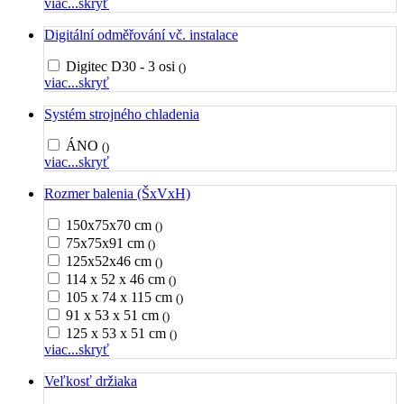
viac...
skryť
Digitální odměřování vč. instalace
Digitec D30 - 3 osi
()
viac...
skryť
Systém strojného chladenia
ÁNO
()
viac...
skryť
Rozmer balenia (ŠxVxH)
150x75x70 cm
()
75x75x91 cm
()
125x52x46 cm
()
114 x 52 x 46 cm
()
105 x 74 x 115 cm
()
91 x 53 x 51 cm
()
125 x 53 x 51 cm
()
viac...
skryť
Veľkosť držiaka