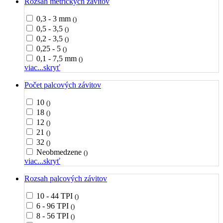
Rozsah metrických závitov
0,3 - 3 mm
()
0,5 - 3,5
()
0,2 - 3,5
()
0,25 - 5
()
0,1 - 7,5 mm
()
viac...
skryť
Počet palcových závitov
10
()
18
()
12
()
21
()
32
()
Neobmedzene
()
viac...
skryť
Rozsah palcových závitov
10 - 44 TPI
()
6 - 96 TPI
()
8 - 56 TPI
()