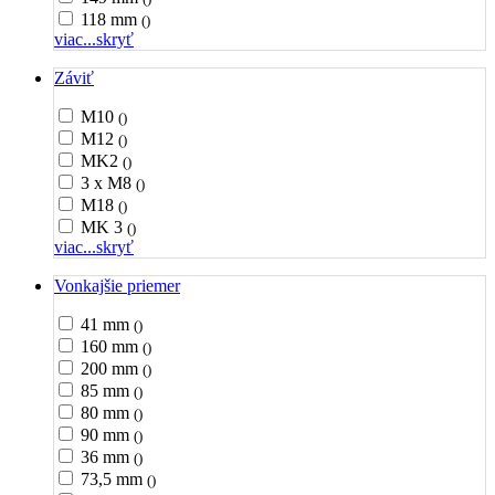
118 mm
()
viac...
skryť
Záviť
M10
()
M12
()
MK2
()
3 x M8
()
M18
()
MK 3
()
viac...
skryť
Vonkajšie priemer
41 mm
()
160 mm
()
200 mm
()
85 mm
()
80 mm
()
90 mm
()
36 mm
()
73,5 mm
()