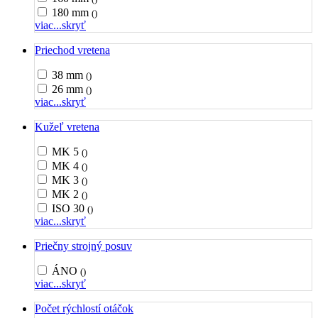
180 mm
()
viac...
skryť
Priechod vretena
38 mm
()
26 mm
()
viac...
skryť
Kužeľ vretena
MK 5
()
MK 4
()
MK 3
()
MK 2
()
ISO 30
()
viac...
skryť
Priečny strojný posuv
ÁNO
()
viac...
skryť
Počet rýchlostí otáčok