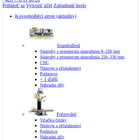
Prihlásiť sa
Vytvoriť účet
Zabudnuté heslo
Kovoobráběcí stroje
(aktuálny)
Soustružení
Sústruhy s priemerom sústruženia 0–220 mm
Sústruhy s priemerom sústruženia 250–330 mm
CNC
Nástroje a příslušenství
Podstavce
+ 1 ďalší
Náhradní díly
Frézování
Vrtačko-frézky
Nástroje a příslušenství
Podstavce
Náhradní díly