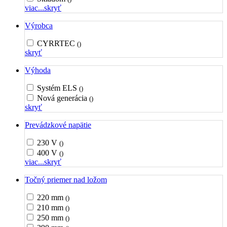
viac...
skryť
Výrobca
CYRRTEC
()
skryť
Výhoda
Systém ELS
()
Nová generácia
()
skryť
Prevádzkové napätie
230 V
()
400 V
()
viac...
skryť
Točný priemer nad ložom
220 mm
()
210 mm
()
250 mm
()