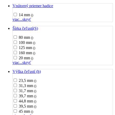
Vnútorný priemer hadice
14 mm
()
viac...
skryť
Šírka čeľustí(S)
80 mm
()
100 mm
()
125 mm
()
160 mm
()
20 mm
()
viac...
skryť
Výška čeľustí (h)
23,5 mm
()
31,3 mm
()
31,7 mm
()
39,7 mm
()
44,8 mm
()
39,5 mm
()
45 mm
()