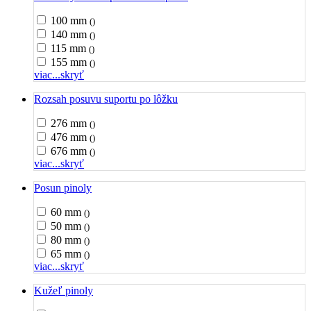
100 mm
()
140 mm
()
115 mm
()
155 mm
()
viac...
skryť
Rozsah posuvu suportu po lôžku
276 mm
()
476 mm
()
676 mm
()
viac...
skryť
Posun pinoly
60 mm
()
50 mm
()
80 mm
()
65 mm
()
viac...
skryť
Kužeľ pinoly