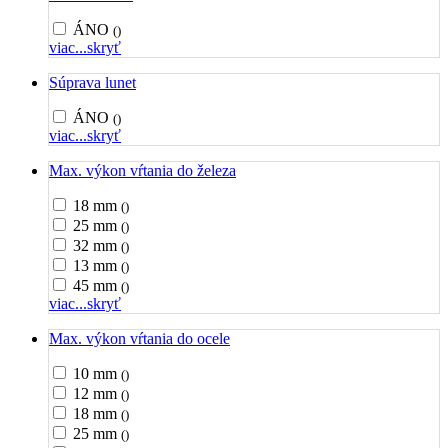
ÁNO
()
viac...
skryť
Súprava lunet
ÁNO
()
viac...
skryť
Max. výkon vŕtania do železa
18 mm
()
25 mm
()
32 mm
()
13 mm
()
45 mm
()
viac...
skryť
Max. výkon vŕtania do ocele
10 mm
()
12 mm
()
18 mm
()
25 mm
()