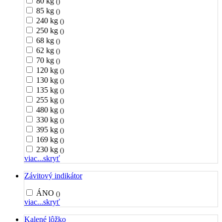
80 kg
()
85 kg
()
240 kg
()
250 kg
()
68 kg
()
62 kg
()
70 kg
()
120 kg
()
130 kg
()
135 kg
()
255 kg
()
480 kg
()
330 kg
()
395 kg
()
169 kg
()
230 kg
()
viac...
skryť
Závitový indikátor
ÁNO
()
viac...
skryť
Kalené lôžko