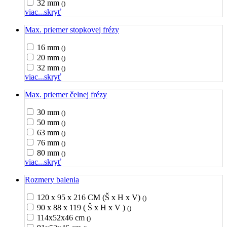
32 mm
()
viac...
skryť
Max. priemer stopkovej frézy
16 mm
()
20 mm
()
32 mm
()
viac...
skryť
Max. priemer čelnej frézy
30 mm
()
50 mm
()
63 mm
()
76 mm
()
80 mm
()
viac...
skryť
Rozmery balenia
120 x 95 x 216 CM (Š x H x V)
()
90 x 88 x 119 ( Š x H x V )
()
114x52x46 cm
()