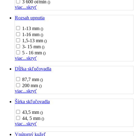
3 600 ot/min
()
viac...
skryť
Rozsah upnutia
1-13 mm
()
1-16 mm
()
1,5-13 mm
()
3- 15 mm
()
5 - 16 mm
()
viac...
skryť
Dĺžka skľučovadla
87,7 mm
()
200 mm
()
viac...
skryť
Šírka skľučovadla
43,5 mm
()
44, 5 mm
()
viac...
skryť
Vnútorný kužeľ