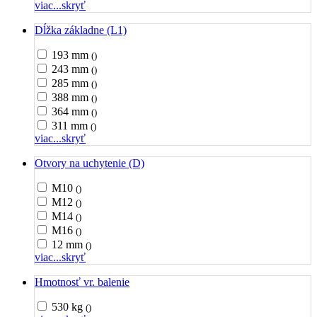
viac...
skryť
Dĺžka základne (L1)
193 mm
()
243 mm
()
285 mm
()
388 mm
()
364 mm
()
311 mm
()
viac...
skryť
Otvory na uchytenie (D)
M10
()
M12
()
M14
()
M16
()
12 mm
()
viac...
skryť
Hmotnosť vr. balenie
530 kg
()