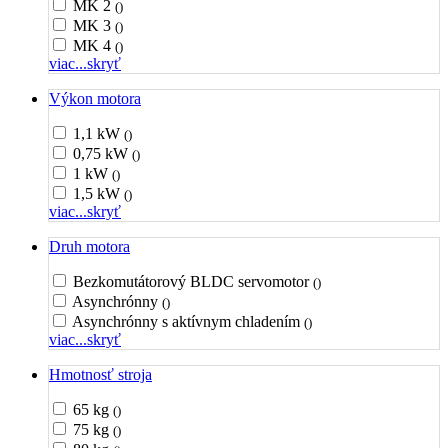
MK 2
()
MK 3
()
MK 4
()
viac...
skryť
Výkon motora
1,1 kW
()
0,75 kW
()
1 kW
()
1,5 kW
()
viac...
skryť
Druh motora
Bezkomutátorový BLDC servomotor
()
Asynchrónny
()
Asynchrónny s aktívnym chladením
()
viac...
skryť
Hmotnosť stroja
65 kg
()
75 kg
()