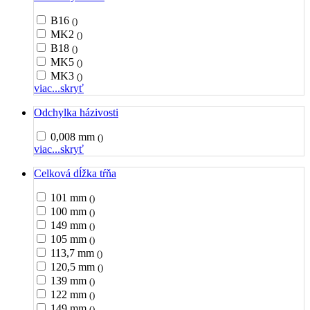
B16
()
MK2
()
B18
()
MK5
()
MK3
()
viac...
skryť
Odchylka házivosti
0,008 mm
()
viac...
skryť
Celková dĺžka tŕňa
101 mm
()
100 mm
()
149 mm
()
105 mm
()
113,7 mm
()
120,5 mm
()
139 mm
()
122 mm
()
149 mm
()