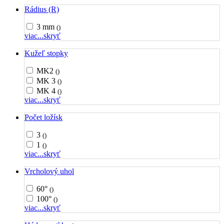
Rádius (R)
3 mm
()
viac...
skryť
Kužeľ stopky
MK2
()
MK 3
()
MK 4
()
viac...
skryť
Počet ložísk
3
()
1
()
viac...
skryť
Vrcholový uhol
60°
()
100°
()
viac...
skryť