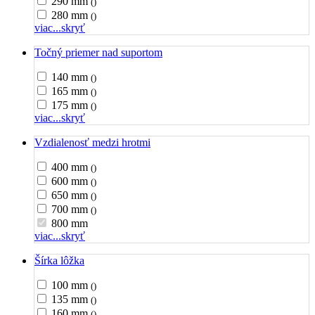
290 mm
()
280 mm
()
viac...
skryť
Točný priemer nad suportom
140 mm
()
165 mm
()
175 mm
()
viac...
skryť
Vzdialenosť medzi hrotmi
400 mm
()
600 mm
()
650 mm
()
700 mm
()
800 mm
viac...
skryť
Šírka lôžka
100 mm
()
135 mm
()
160 mm
()