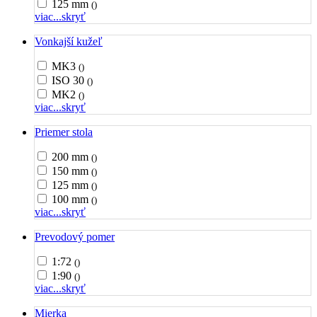
125 mm
()
viac...
skryť
Vonkajší kužeľ
MK3
()
ISO 30
()
MK2
()
viac...
skryť
Priemer stola
200 mm
()
150 mm
()
125 mm
()
100 mm
()
viac...
skryť
Prevodový pomer
1:72
()
1:90
()
viac...
skryť
Mierka