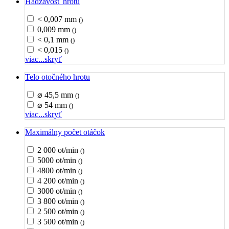
Hádzavosť hrotu
< 0,007 mm
()
0,009 mm
()
< 0,1 mm
()
< 0,015
()
viac...
skryť
Telo otočného hrotu
⌀ 45,5 mm
()
⌀ 54 mm
()
viac...
skryť
Maximálny počet otáčok
2 000 ot/min
()
5000 ot/min
()
4800 ot/min
()
4 200 ot/min
()
3000 ot/min
()
3 800 ot/min
()
2 500 ot/min
()
3 500 ot/min
()