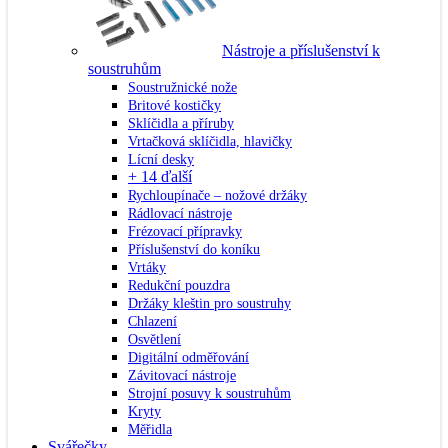
Nástroje a příslušenství k
soustruhům
Soustružnické nože
Britové kostičky
Sklíčidla a příruby
Vrtačková sklíčidla, hlavičky
Lícní desky
+ 14 ďalší
Rychloupínače – nožové držáky
Rádlovací nástroje
Frézovací přípravky
Příslušenství do koníku
Vrtáky
Redukční pouzdra
Držáky kleštin pro soustruhy
Chlazení
Osvětlení
Digitální odměřování
Závitovací nástroje
Strojní posuvy k soustruhům
Kryty
Měřidla
Svářečky