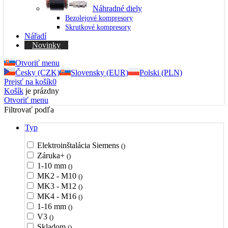
Náhradné diely
Bezolejové kompresory
Skrutkové kompresory
Nářadí
Novinky
Otvoriť menu
Česky (CZK)
Slovensky (EUR)
Polski (PLN)
Prejsť na košík
0
Košík
je prázdny
Otvoriť menu
Filtrovať podľa
Typ
Elektroinštalácia Siemens
()
Záruka+
()
1-10 mm
()
MK2 - M10
()
MK3 - M12
()
MK4 - M16
()
1-16 mm
()
V3
()
Skladom
()