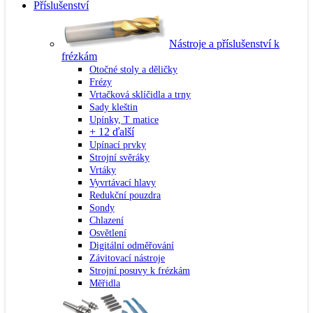
Příslušenství
Nástroje a příslušenství k
frézkám
Otočné stoly a děličky
Frézy
Vrtačková sklíčidla a trny
Sady kleštin
Upínky, T matice
+ 12 ďalší
Upínací prvky
Strojní svěráky
Vrtáky
Vyvrtávací hlavy
Redukční pouzdra
Sondy
Chlazení
Osvětlení
Digitální odměřování
Závitovací nástroje
Strojní posuvy k frézkám
Měřidla