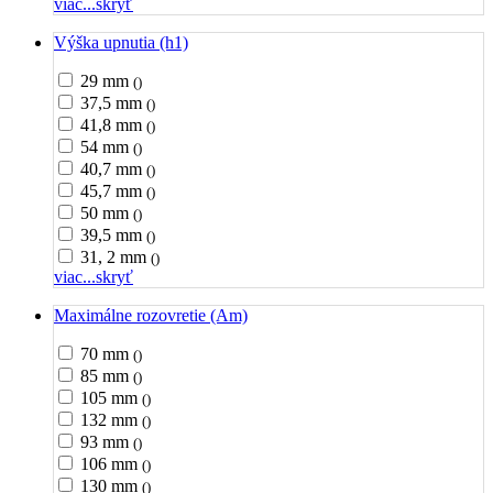
viac...
skryť
Výška upnutia (h1)
29 mm
()
37,5 mm
()
41,8 mm
()
54 mm
()
40,7 mm
()
45,7 mm
()
50 mm
()
39,5 mm
()
31, 2 mm
()
viac...
skryť
Maximálne rozovretie (Am)
70 mm
()
85 mm
()
105 mm
()
132 mm
()
93 mm
()
106 mm
()
130 mm
()