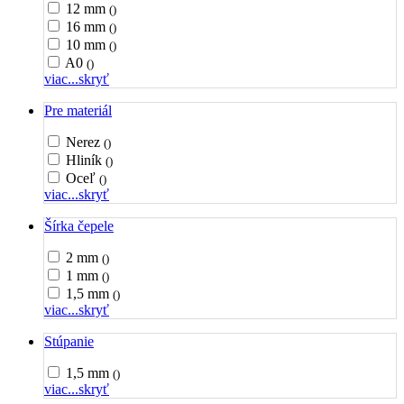
12 mm
()
16 mm
()
10 mm
()
A0
()
viac...
skryť
Pre materiál
Nerez
()
Hliník
()
Oceľ
()
viac...
skryť
Šírka čepele
2 mm
()
1 mm
()
1,5 mm
()
viac...
skryť
Stúpanie
1,5 mm
()
viac...
skryť