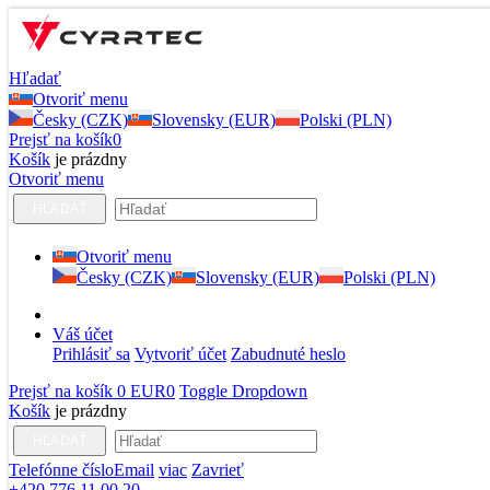
Hľadať
Otvoriť menu
Česky (CZK)
Slovensky (EUR)
Polski (PLN)
Prejsť na košík
0
Košík
je prázdny
Otvoriť menu
HĽADAŤ
Otvoriť menu
Česky (CZK)
Slovensky (EUR)
Polski (PLN)
Váš účet
Prihlásiť sa
Vytvoriť účet
Zabudnuté heslo
Prejsť na košík
0 EUR
0
Toggle Dropdown
Košík
je prázdny
HĽADAŤ
Telefónne číslo
Email
viac
Zavrieť
+420 776 11 00 20