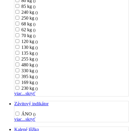
80 kg
()
85 kg
()
240 kg
()
250 kg
()
68 kg
()
62 kg
()
70 kg
()
120 kg
()
130 kg
()
135 kg
()
255 kg
()
480 kg
()
330 kg
()
395 kg
()
169 kg
()
230 kg
()
viac...
skryť
Závitový indikátor
ÁNO
()
viac...
skryť
Kalené lôžko