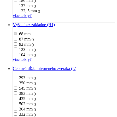
186 mm
()
137 mm
()
122, 5 mm
()
viac...
skryť
Výška bez základne (H1)
68 mm
87 mm
()
92 mm
()
123 mm
()
104 mm
()
viac...
skryť
Celková dĺžka otvoreného zveráka (L)
293 mm
()
350 mm
()
545 mm
()
383 mm
()
435 mm
()
502 mm
()
364 mm
()
332 mm
()