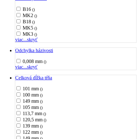
B16
()
MK2
()
B18
()
MK5
()
MK3
()
viac...
skryť
Odchylka házivosti
0,008 mm
()
viac...
skryť
Celková dĺžka tŕňa
101 mm
()
100 mm
()
149 mm
()
105 mm
()
113,7 mm
()
120,5 mm
()
139 mm
()
122 mm
()
149 mm
()