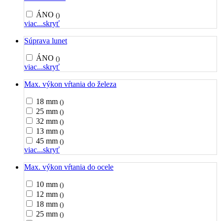
ÁNO
()
viac...
skryť
Súprava lunet
ÁNO
()
viac...
skryť
Max. výkon vŕtania do železa
18 mm
()
25 mm
()
32 mm
()
13 mm
()
45 mm
()
viac...
skryť
Max. výkon vŕtania do ocele
10 mm
()
12 mm
()
18 mm
()
25 mm
()