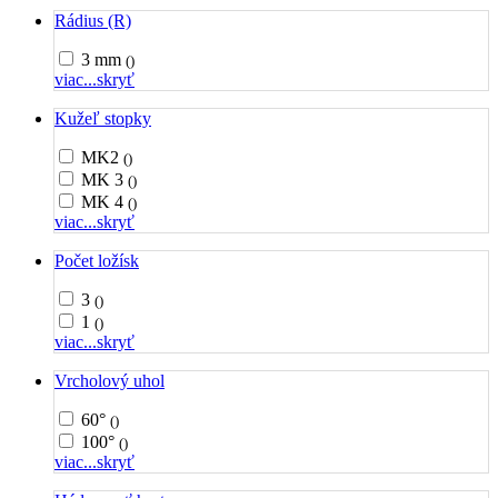
Rádius (R)
3 mm
()
viac...
skryť
Kužeľ stopky
MK2
()
MK 3
()
MK 4
()
viac...
skryť
Počet ložísk
3
()
1
()
viac...
skryť
Vrcholový uhol
60°
()
100°
()
viac...
skryť