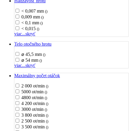
Hádzavosť hrotu
< 0,007 mm
()
0,009 mm
()
< 0,1 mm
()
< 0,015
()
viac...
skryť
Telo otočného hrotu
⌀ 45,5 mm
()
⌀ 54 mm
()
viac...
skryť
Maximálny počet otáčok
2 000 ot/min
()
5000 ot/min
()
4800 ot/min
()
4 200 ot/min
()
3000 ot/min
()
3 800 ot/min
()
2 500 ot/min
()
3 500 ot/min
()