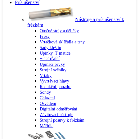
Příslušenství
Nástroje a příslušenství k
frézkám
Otočné stoly a děličky
Frézy
Vrtačková sklíčidla a trny
Sady kleštin
Upínky, T matice
+ 12 ďalší
Upínací prvky
Strojní svěráky
Vrtáky
Vyvrtávací hlavy
Redukční pouzdra
Sondy
Chlazení
Osvětlení
Digitální odměřování
Závitovací nástroje
Strojní posuvy k frézkám
Měřidla