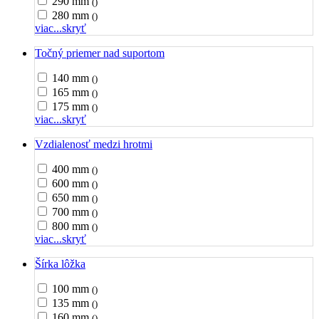
290 mm
()
280 mm
()
viac...
skryť
Točný priemer nad suportom
140 mm
()
165 mm
()
175 mm
()
viac...
skryť
Vzdialenosť medzi hrotmi
400 mm
()
600 mm
()
650 mm
()
700 mm
()
800 mm
()
viac...
skryť
Šírka lôžka
100 mm
()
135 mm
()
160 mm
()