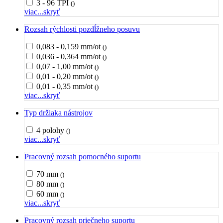
3 - 96 TPI
()
viac...
skryť
Rozsah rýchlosti pozdĺžneho posuvu
0,083 - 0,159 mm/ot
()
0,036 - 0,364 mm/ot
()
0,07 - 1,00 mm/ot
()
0,01 - 0,20 mm/ot
()
0,01 - 0,35 mm/ot
()
viac...
skryť
Typ držiaka nástrojov
4 polohy
()
viac...
skryť
Pracovný rozsah pomocného suportu
70 mm
()
80 mm
()
60 mm
()
viac...
skryť
Pracovný rozsah priečneho suportu