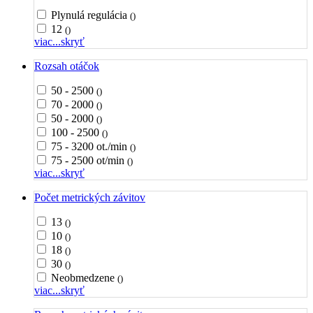
Plynulá regulácia
()
12
()
viac...
skryť
Rozsah otáčok
50 - 2500
()
70 - 2000
()
50 - 2000
()
100 - 2500
()
75 - 3200 ot./min
()
75 - 2500 ot/min
()
viac...
skryť
Počet metrických závitov
13
()
10
()
18
()
30
()
Neobmedzene
()
viac...
skryť