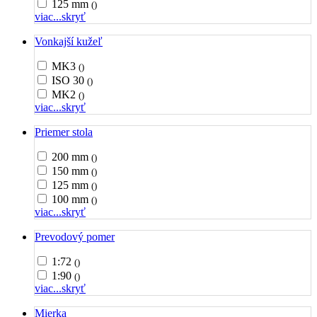
125 mm
()
viac...
skryť
Vonkajší kužeľ
MK3
()
ISO 30
()
MK2
()
viac...
skryť
Priemer stola
200 mm
()
150 mm
()
125 mm
()
100 mm
()
viac...
skryť
Prevodový pomer
1:72
()
1:90
()
viac...
skryť
Mierka