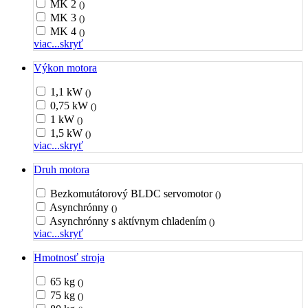
MK 2
()
MK 3
()
MK 4
()
viac...
skryť
Výkon motora
1,1 kW
()
0,75 kW
()
1 kW
()
1,5 kW
()
viac...
skryť
Druh motora
Bezkomutátorový BLDC servomotor
()
Asynchrónny
()
Asynchrónny s aktívnym chladením
()
viac...
skryť
Hmotnosť stroja
65 kg
()
75 kg
()