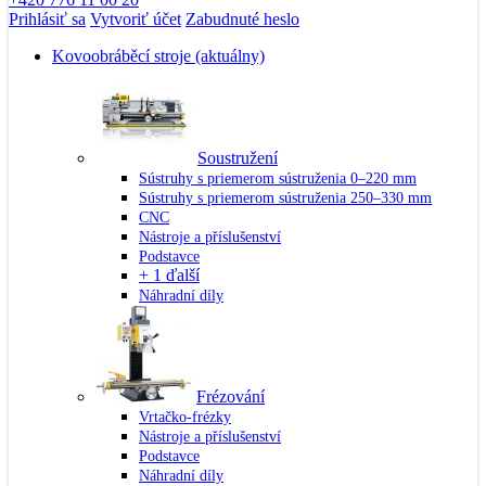
Prihlásiť sa
Vytvoriť účet
Zabudnuté heslo
Kovoobráběcí stroje
(aktuálny)
Soustružení
Sústruhy s priemerom sústruženia 0–220 mm
Sústruhy s priemerom sústruženia 250–330 mm
CNC
Nástroje a příslušenství
Podstavce
+ 1 ďalší
Náhradní díly
Frézování
Vrtačko-frézky
Nástroje a příslušenství
Podstavce
Náhradní díly