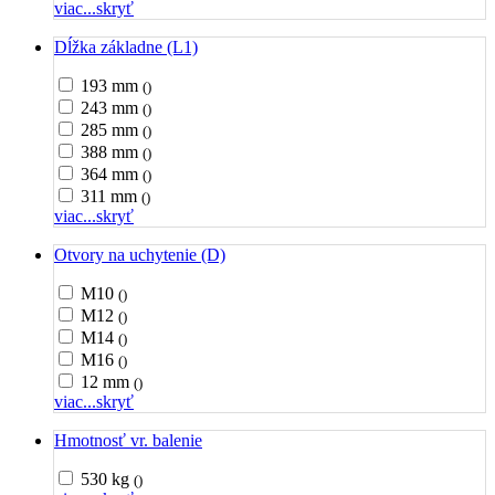
viac...
skryť
Dĺžka základne (L1)
193 mm
()
243 mm
()
285 mm
()
388 mm
()
364 mm
()
311 mm
()
viac...
skryť
Otvory na uchytenie (D)
M10
()
M12
()
M14
()
M16
()
12 mm
()
viac...
skryť
Hmotnosť vr. balenie
530 kg
()