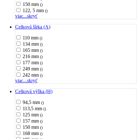
150 mm
()
122, 5 mm
()
viac...
skryť
Celková šírka (A)
110 mm
()
134 mm
()
165 mm
()
216 mm
()
177 mm
()
249 mm
()
242 mm
()
viac...
skryť
Celková výška (H)
94,5 mm
()
113,5 mm
()
125 mm
()
157 mm
()
150 mm
()
168 mm
()