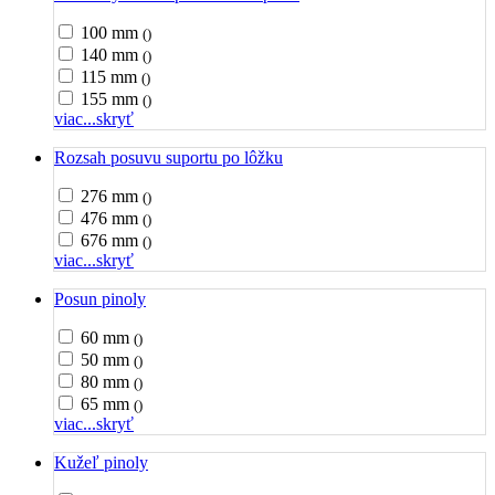
100 mm
()
140 mm
()
115 mm
()
155 mm
()
viac...
skryť
Rozsah posuvu suportu po lôžku
276 mm
()
476 mm
()
676 mm
()
viac...
skryť
Posun pinoly
60 mm
()
50 mm
()
80 mm
()
65 mm
()
viac...
skryť
Kužeľ pinoly