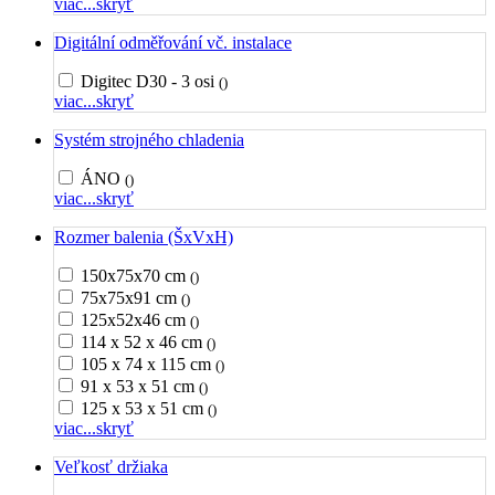
viac...
skryť
Digitální odměřování vč. instalace
Digitec D30 - 3 osi
()
viac...
skryť
Systém strojného chladenia
ÁNO
()
viac...
skryť
Rozmer balenia (ŠxVxH)
150x75x70 cm
()
75x75x91 cm
()
125x52x46 cm
()
114 x 52 x 46 cm
()
105 x 74 x 115 cm
()
91 x 53 x 51 cm
()
125 x 53 x 51 cm
()
viac...
skryť
Veľkosť držiaka