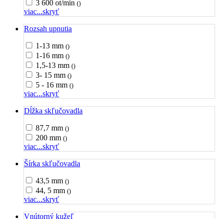
3 600 ot/min
()
viac...
skryť
Rozsah upnutia
1-13 mm
()
1-16 mm
()
1,5-13 mm
()
3- 15 mm
()
5 - 16 mm
()
viac...
skryť
Dĺžka skľučovadla
87,7 mm
()
200 mm
()
viac...
skryť
Šírka skľučovadla
43,5 mm
()
44, 5 mm
()
viac...
skryť
Vnútorný kužeľ