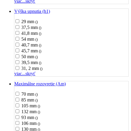
viac...
skryť
Výška upnutia (h1)
29 mm
()
37,5 mm
()
41,8 mm
()
54 mm
()
40,7 mm
()
45,7 mm
()
50 mm
()
39,5 mm
()
31, 2 mm
()
viac...
skryť
Maximálne rozovretie (Am)
70 mm
()
85 mm
()
105 mm
()
132 mm
()
93 mm
()
106 mm
()
130 mm
()