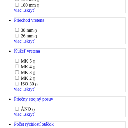
180 mm
()
viac...
skryť
Priechod vretena
38 mm
()
26 mm
()
viac...
skryť
Kužeľ vretena
MK 5
()
MK 4
()
MK 3
()
MK 2
()
ISO 30
()
viac...
skryť
Priečny strojný posuv
ÁNO
()
viac...
skryť
Počet rýchlostí otáčok