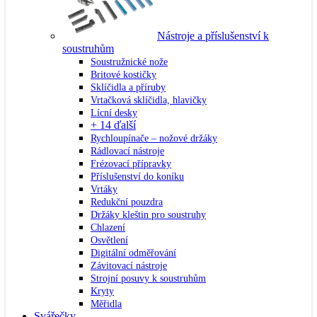
Nástroje a příslušenství k
soustruhům
Soustružnické nože
Britové kostičky
Sklíčidla a příruby
Vrtačková sklíčidla, hlavičky
Lícní desky
+ 14 ďalší
Rychloupínače – nožové držáky
Rádlovací nástroje
Frézovací přípravky
Příslušenství do koníku
Vrtáky
Redukční pouzdra
Držáky kleštin pro soustruhy
Chlazení
Osvětlení
Digitální odměřování
Závitovací nástroje
Strojní posuvy k soustruhům
Kryty
Měřidla
Svářečky