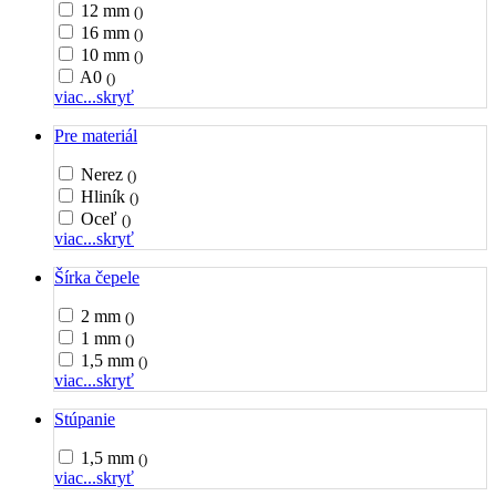
12 mm
()
16 mm
()
10 mm
()
A0
()
viac...
skryť
Pre materiál
Nerez
()
Hliník
()
Oceľ
()
viac...
skryť
Šírka čepele
2 mm
()
1 mm
()
1,5 mm
()
viac...
skryť
Stúpanie
1,5 mm
()
viac...
skryť