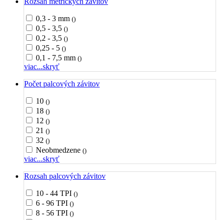
Rozsah metrických závitov
0,3 - 3 mm
()
0,5 - 3,5
()
0,2 - 3,5
()
0,25 - 5
()
0,1 - 7,5 mm
()
viac...
skryť
Počet palcových závitov
10
()
18
()
12
()
21
()
32
()
Neobmedzene
()
viac...
skryť
Rozsah palcových závitov
10 - 44 TPI
()
6 - 96 TPI
()
8 - 56 TPI
()