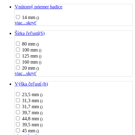
Vnútorný priemer hadice
14 mm
()
viac...
skryť
Šírka čeľustí(S)
80 mm
()
100 mm
()
125 mm
()
160 mm
()
20 mm
()
viac...
skryť
Výška čeľustí (h)
23,5 mm
()
31,3 mm
()
31,7 mm
()
39,7 mm
()
44,8 mm
()
39,5 mm
()
45 mm
()