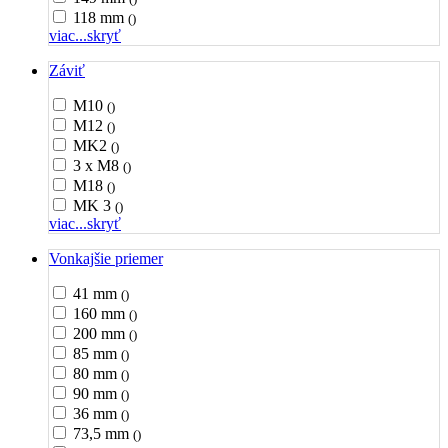
118 mm
()
viac...
skryť
Záviť
M10
()
M12
()
MK2
()
3 x M8
()
M18
()
MK 3
()
viac...
skryť
Vonkajšie priemer
41 mm
()
160 mm
()
200 mm
()
85 mm
()
80 mm
()
90 mm
()
36 mm
()
73,5 mm
()