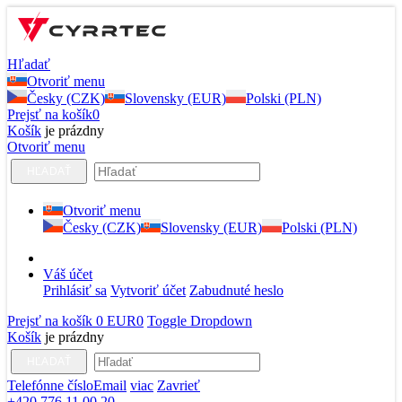
Hľadať
Otvoriť menu
Česky (CZK)
Slovensky (EUR)
Polski (PLN)
Prejsť na košík
0
Košík
je prázdny
Otvoriť menu
HĽADAŤ
Otvoriť menu
Česky (CZK)
Slovensky (EUR)
Polski (PLN)
Váš účet
Prihlásiť sa
Vytvoriť účet
Zabudnuté heslo
Prejsť na košík
0 EUR
0
Toggle Dropdown
Košík
je prázdny
HĽADAŤ
Telefónne číslo
Email
viac
Zavrieť
+420 776 11 00 20