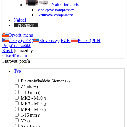
Náhradné diely
Bezolejové kompresory
Skrutkové kompresory
Nářadí
Novinky
Otvoriť menu
Česky (CZK)
Slovensky (EUR)
Polski (PLN)
Prejsť na košík
0
Košík
je prázdny
Otvoriť menu
Filtrovať podľa
Typ
Elektroinštalácia Siemens
()
Záruka+
()
1-10 mm
()
MK2 - M10
()
MK3 - M12
()
MK4 - M16
()
1-16 mm
()
V3
()
Skladom
()