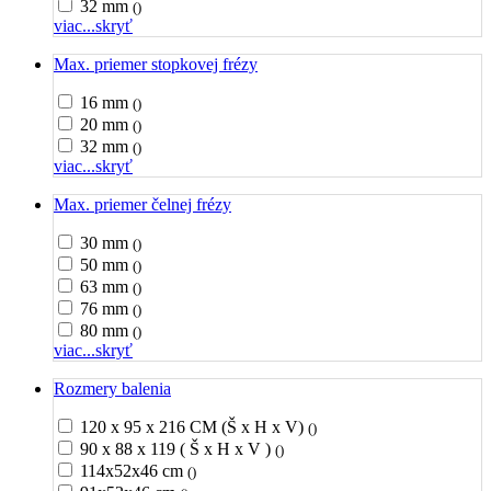
32 mm
()
viac...
skryť
Max. priemer stopkovej frézy
16 mm
()
20 mm
()
32 mm
()
viac...
skryť
Max. priemer čelnej frézy
30 mm
()
50 mm
()
63 mm
()
76 mm
()
80 mm
()
viac...
skryť
Rozmery balenia
120 x 95 x 216 CM (Š x H x V)
()
90 x 88 x 119 ( Š x H x V )
()
114x52x46 cm
()