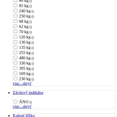
80 kg
()
85 kg
()
240 kg
()
250 kg
()
68 kg
()
62 kg
()
70 kg
()
120 kg
()
130 kg
()
135 kg
()
255 kg
()
480 kg
()
330 kg
()
395 kg
()
169 kg
()
230 kg
()
viac...
skryť
Závitový indikátor
ÁNO
()
viac...
skryť
Kalené lôžko