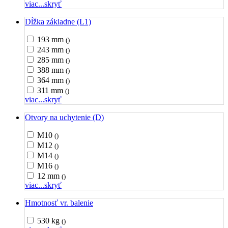
viac...
skryť
Dĺžka základne (L1)
193 mm
()
243 mm
()
285 mm
()
388 mm
()
364 mm
()
311 mm
()
viac...
skryť
Otvory na uchytenie (D)
M10
()
M12
()
M14
()
M16
()
12 mm
()
viac...
skryť
Hmotnosť vr. balenie
530 kg
()