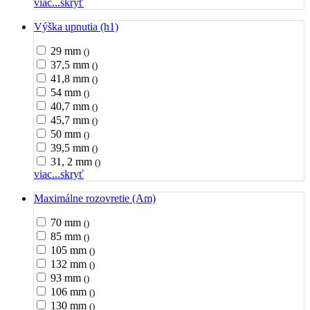
viac...
skryť
Výška upnutia (h1)
29 mm
()
37,5 mm
()
41,8 mm
()
54 mm
()
40,7 mm
()
45,7 mm
()
50 mm
()
39,5 mm
()
31, 2 mm
()
viac...
skryť
Maximálne rozovretie (Am)
70 mm
()
85 mm
()
105 mm
()
132 mm
()
93 mm
()
106 mm
()
130 mm
()