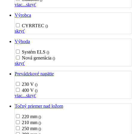
viac...
skryť
Výrobca
CYRRTEC
()
skryť
Výhoda
Systém ELS
()
Nová generácia
()
skryť
Prevádzkové napätie
230 V
()
400 V
()
viac...
skryť
Točný priemer nad ložom
220 mm
()
210 mm
()
250 mm
()