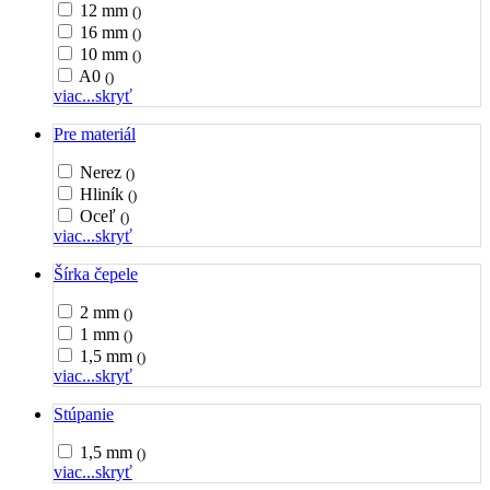
12 mm
()
16 mm
()
10 mm
()
A0
()
viac...
skryť
Pre materiál
Nerez
()
Hliník
()
Oceľ
()
viac...
skryť
Šírka čepele
2 mm
()
1 mm
()
1,5 mm
()
viac...
skryť
Stúpanie
1,5 mm
()
viac...
skryť