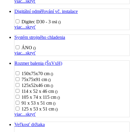
viac...
skryť
Digitální odměřování vč. instalace
Digitec D30 - 3 osi
()
viac...
skryť
Systém strojného chladenia
ÁNO
()
viac...
skryť
Rozmer balenia (ŠxVxH)
150x75x70 cm
()
75x75x91 cm
()
125x52x46 cm
()
114 x 52 x 46 cm
()
105 x 74 x 115 cm
()
91 x 53 x 51 cm
()
125 x 53 x 51 cm
()
viac...
skryť
Veľkosť držiaka