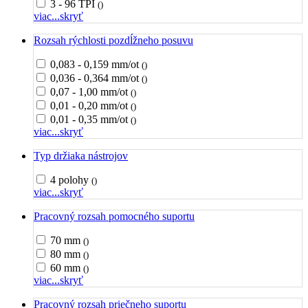
3 - 96 TPI
()
viac...
skryť
Rozsah rýchlosti pozdĺžneho posuvu
0,083 - 0,159 mm/ot
()
0,036 - 0,364 mm/ot
()
0,07 - 1,00 mm/ot
()
0,01 - 0,20 mm/ot
()
0,01 - 0,35 mm/ot
()
viac...
skryť
Typ držiaka nástrojov
4 polohy
()
viac...
skryť
Pracovný rozsah pomocného suportu
70 mm
()
80 mm
()
60 mm
()
viac...
skryť
Pracovný rozsah priečneho suportu