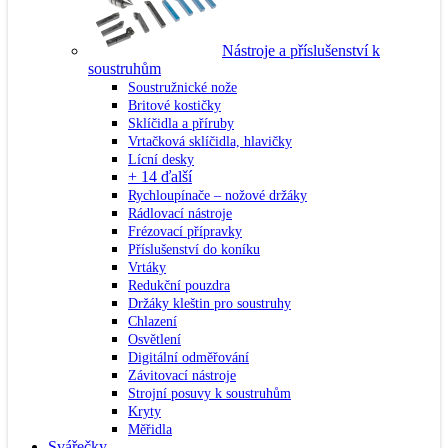
Nástroje a příslušenství k
soustruhům
Soustružnické nože
Britové kostičky
Sklíčidla a příruby
Vrtačková sklíčidla, hlavičky
Lícní desky
+ 14 ďalší
Rychloupínače – nožové držáky
Rádlovací nástroje
Frézovací přípravky
Příslušenství do koníku
Vrtáky
Redukční pouzdra
Držáky kleštin pro soustruhy
Chlazení
Osvětlení
Digitální odměřování
Závitovací nástroje
Strojní posuvy k soustruhům
Kryty
Měřidla
Svářečky