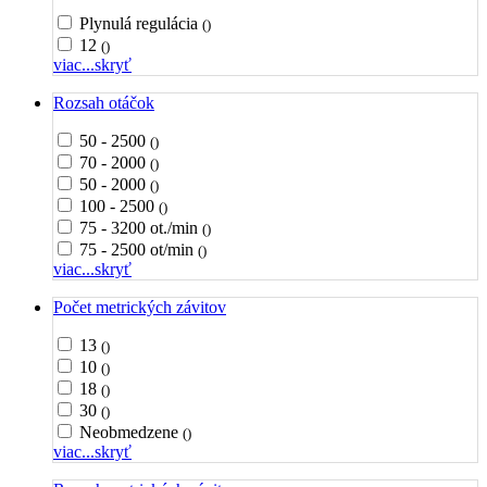
Plynulá regulácia
()
12
()
viac...
skryť
Rozsah otáčok
50 - 2500
()
70 - 2000
()
50 - 2000
()
100 - 2500
()
75 - 3200 ot./min
()
75 - 2500 ot/min
()
viac...
skryť
Počet metrických závitov
13
()
10
()
18
()
30
()
Neobmedzene
()
viac...
skryť