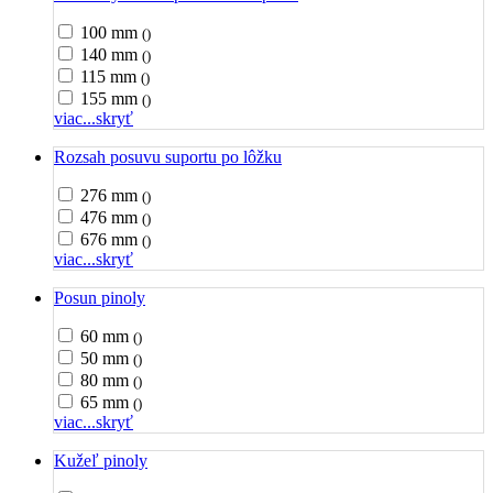
100 mm
()
140 mm
()
115 mm
()
155 mm
()
viac...
skryť
Rozsah posuvu suportu po lôžku
276 mm
()
476 mm
()
676 mm
()
viac...
skryť
Posun pinoly
60 mm
()
50 mm
()
80 mm
()
65 mm
()
viac...
skryť
Kužeľ pinoly