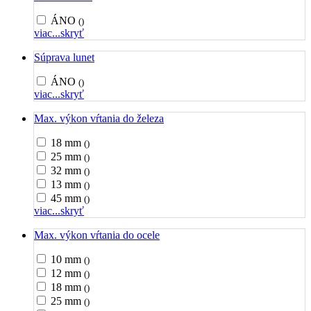
ÁNO
()
viac...
skryť
Súprava lunet
ÁNO
()
viac...
skryť
Max. výkon vŕtania do železa
18 mm
()
25 mm
()
32 mm
()
13 mm
()
45 mm
()
viac...
skryť
Max. výkon vŕtania do ocele
10 mm
()
12 mm
()
18 mm
()
25 mm
()