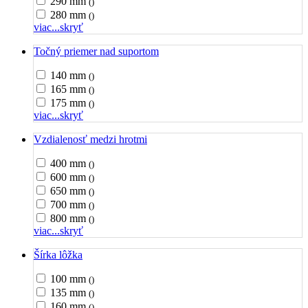
290 mm
()
280 mm
()
viac...
skryť
Točný priemer nad suportom
140 mm
()
165 mm
()
175 mm
()
viac...
skryť
Vzdialenosť medzi hrotmi
400 mm
()
600 mm
()
650 mm
()
700 mm
()
800 mm
()
viac...
skryť
Šírka lôžka
100 mm
()
135 mm
()
160 mm
()