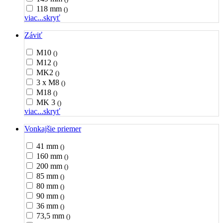
118 mm
()
viac...
skryť
Záviť
M10
()
M12
()
MK2
()
3 x M8
()
M18
()
MK 3
()
viac...
skryť
Vonkajšie priemer
41 mm
()
160 mm
()
200 mm
()
85 mm
()
80 mm
()
90 mm
()
36 mm
()
73,5 mm
()