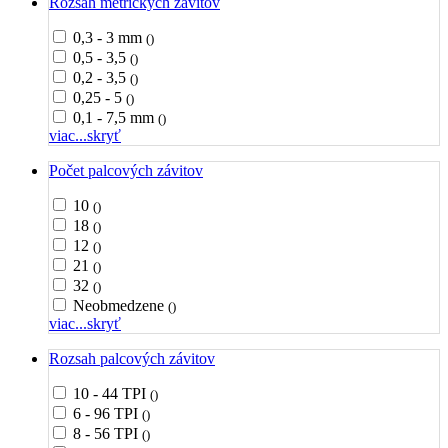
Rozsah metrických závitov
0,3 - 3 mm
()
0,5 - 3,5
()
0,2 - 3,5
()
0,25 - 5
()
0,1 - 7,5 mm
()
viac...
skryť
Počet palcových závitov
10
()
18
()
12
()
21
()
32
()
Neobmedzene
()
viac...
skryť
Rozsah palcových závitov
10 - 44 TPI
()
6 - 96 TPI
()
8 - 56 TPI
()