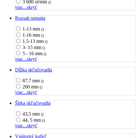
3 600 ot/min
()
viac...
skryť
Rozsah upnutia
1-13 mm
()
1-16 mm
()
1,5-13 mm
()
3- 15 mm
()
5 - 16 mm
()
viac...
skryť
Dĺžka skľučovadla
87,7 mm
()
200 mm
()
viac...
skryť
Šírka skľučovadla
43,5 mm
()
44, 5 mm
()
viac...
skryť
Vnútorný kužeľ