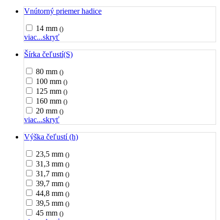
Vnútorný priemer hadice
14 mm
()
viac...
skryť
Šírka čeľustí(S)
80 mm
()
100 mm
()
125 mm
()
160 mm
()
20 mm
()
viac...
skryť
Výška čeľustí (h)
23,5 mm
()
31,3 mm
()
31,7 mm
()
39,7 mm
()
44,8 mm
()
39,5 mm
()
45 mm
()