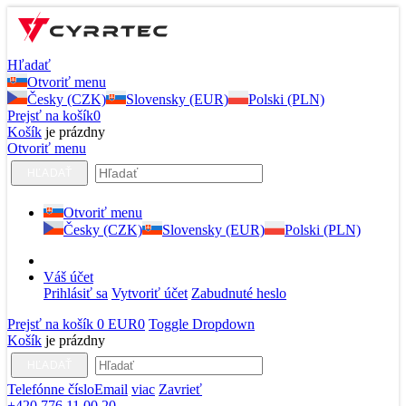
Hľadať
Otvoriť menu
Česky (CZK)
Slovensky (EUR)
Polski (PLN)
Prejsť na košík
0
Košík
je prázdny
Otvoriť menu
HĽADAŤ
Otvoriť menu
Česky (CZK)
Slovensky (EUR)
Polski (PLN)
Váš účet
Prihlásiť sa
Vytvoriť účet
Zabudnuté heslo
Prejsť na košík
0 EUR
0
Toggle Dropdown
Košík
je prázdny
HĽADAŤ
Telefónne číslo
Email
viac
Zavrieť
+420 776 11 00 20