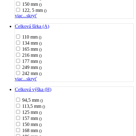
150 mm
()
122, 5 mm
()
viac...
skryť
Celková šírka (A)
110 mm
()
134 mm
()
165 mm
()
216 mm
()
177 mm
()
249 mm
()
242 mm
()
viac...
skryť
Celková výška (H)
94,5 mm
()
113,5 mm
()
125 mm
()
157 mm
()
150 mm
()
168 mm
()