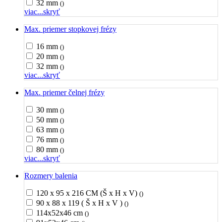
32 mm
()
viac...
skryť
Max. priemer stopkovej frézy
16 mm
()
20 mm
()
32 mm
()
viac...
skryť
Max. priemer čelnej frézy
30 mm
()
50 mm
()
63 mm
()
76 mm
()
80 mm
()
viac...
skryť
Rozmery balenia
120 x 95 x 216 CM (Š x H x V)
()
90 x 88 x 119 ( Š x H x V )
()
114x52x46 cm
()