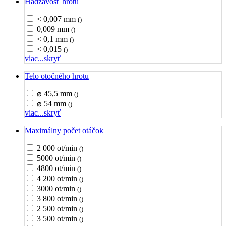
Hádzavosť hrotu
< 0,007 mm
()
0,009 mm
()
< 0,1 mm
()
< 0,015
()
viac...
skryť
Telo otočného hrotu
⌀ 45,5 mm
()
⌀ 54 mm
()
viac...
skryť
Maximálny počet otáčok
2 000 ot/min
()
5000 ot/min
()
4800 ot/min
()
4 200 ot/min
()
3000 ot/min
()
3 800 ot/min
()
2 500 ot/min
()
3 500 ot/min
()