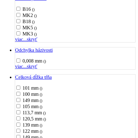
B16
()
MK2
()
B18
()
MK5
()
MK3
()
viac...
skryť
Odchylka házivosti
0,008 mm
()
viac...
skryť
Celková dĺžka tŕňa
101 mm
()
100 mm
()
149 mm
()
105 mm
()
113,7 mm
()
120,5 mm
()
139 mm
()
122 mm
()
149 mm
()