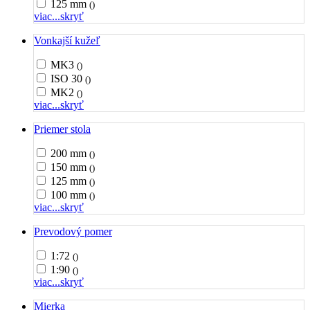
125 mm
()
viac...
skryť
Vonkajší kužeľ
MK3
()
ISO 30
()
MK2
()
viac...
skryť
Priemer stola
200 mm
()
150 mm
()
125 mm
()
100 mm
()
viac...
skryť
Prevodový pomer
1:72
()
1:90
()
viac...
skryť
Mierka