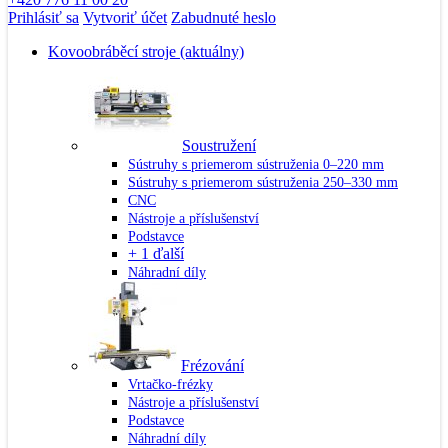
Prihlásiť sa
Vytvoriť účet
Zabudnuté heslo
Kovoobráběcí stroje
(aktuálny)
Soustružení
Sústruhy s priemerom sústruženia 0–220 mm
Sústruhy s priemerom sústruženia 250–330 mm
CNC
Nástroje a příslušenství
Podstavce
+ 1 ďalší
Náhradní díly
Frézování
Vrtačko-frézky
Nástroje a příslušenství
Podstavce
Náhradní díly