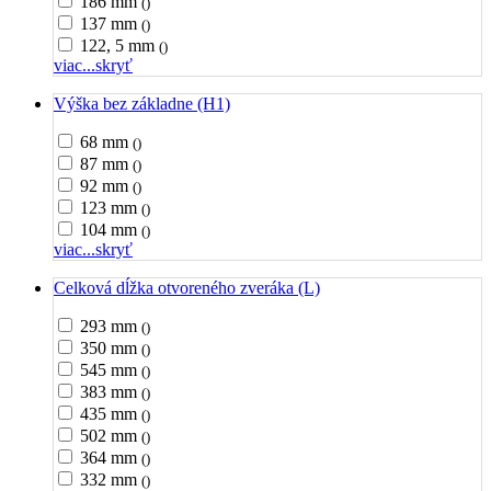
186 mm
()
137 mm
()
122, 5 mm
()
viac...
skryť
Výška bez základne (H1)
68 mm
()
87 mm
()
92 mm
()
123 mm
()
104 mm
()
viac...
skryť
Celková dĺžka otvoreného zveráka (L)
293 mm
()
350 mm
()
545 mm
()
383 mm
()
435 mm
()
502 mm
()
364 mm
()
332 mm
()