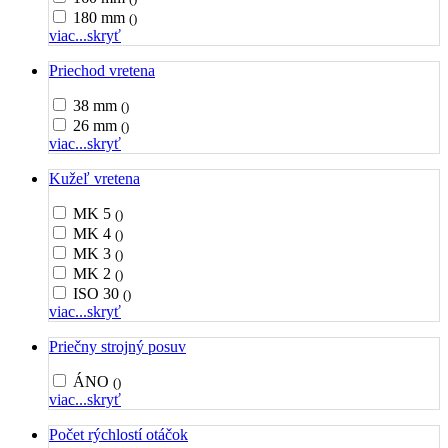
180 mm
()
viac...
skryť
Priechod vretena
38 mm
()
26 mm
()
viac...
skryť
Kužeľ vretena
MK 5
()
MK 4
()
MK 3
()
MK 2
()
ISO 30
()
viac...
skryť
Priečny strojný posuv
ÁNO
()
viac...
skryť
Počet rýchlostí otáčok