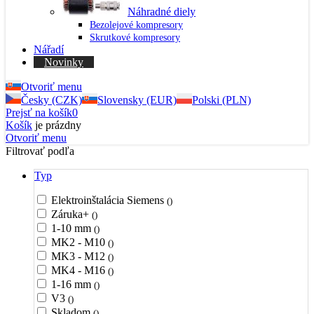
Náhradné diely
Bezolejové kompresory
Skrutkové kompresory
Nářadí
Novinky
Otvoriť menu
Česky (CZK)
Slovensky (EUR)
Polski (PLN)
Prejsť na košík
0
Košík
je prázdny
Otvoriť menu
Filtrovať podľa
Typ
Elektroinštalácia Siemens
()
Záruka+
()
1-10 mm
()
MK2 - M10
()
MK3 - M12
()
MK4 - M16
()
1-16 mm
()
V3
()
Skladom
()