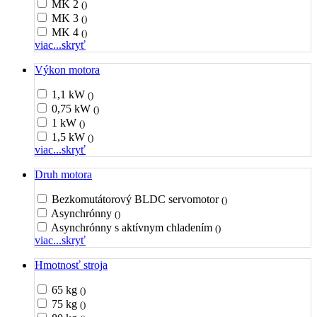
MK 2
()
MK 3
()
MK 4
()
viac...
skryť
Výkon motora
1,1 kW
()
0,75 kW
()
1 kW
()
1,5 kW
()
viac...
skryť
Druh motora
Bezkomutátorový BLDC servomotor
()
Asynchrónny
()
Asynchrónny s aktívnym chladením
()
viac...
skryť
Hmotnosť stroja
65 kg
()
75 kg
()