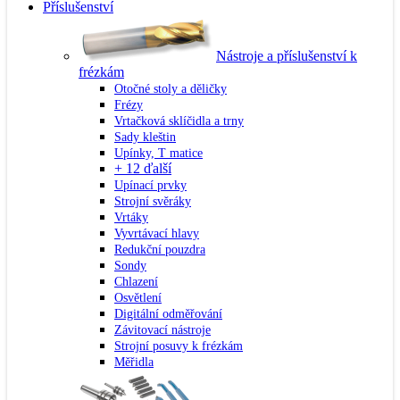
Příslušenství
Nástroje a příslušenství k
frézkám
Otočné stoly a děličky
Frézy
Vrtačková sklíčidla a trny
Sady kleštin
Upínky, T matice
+ 12 ďalší
Upínací prvky
Strojní svěráky
Vrtáky
Vyvrtávací hlavy
Redukční pouzdra
Sondy
Chlazení
Osvětlení
Digitální odměřování
Závitovací nástroje
Strojní posuvy k frézkám
Měřidla