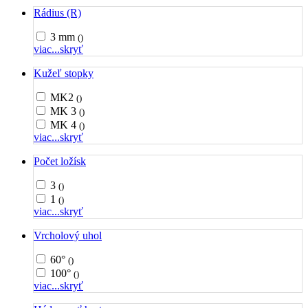
Rádius (R)
3 mm
()
viac...
skryť
Kužeľ stopky
MK2
()
MK 3
()
MK 4
()
viac...
skryť
Počet ložísk
3
()
1
()
viac...
skryť
Vrcholový uhol
60°
()
100°
()
viac...
skryť