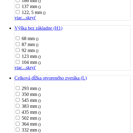
186 mm
()
137 mm
()
122, 5 mm
()
viac...
skryť
Výška bez základne (H1)
68 mm
()
87 mm
()
92 mm
()
123 mm
()
104 mm
()
viac...
skryť
Celková dĺžka otvoreného zveráka (L)
293 mm
()
350 mm
()
545 mm
()
383 mm
()
435 mm
()
502 mm
()
364 mm
()
332 mm
()