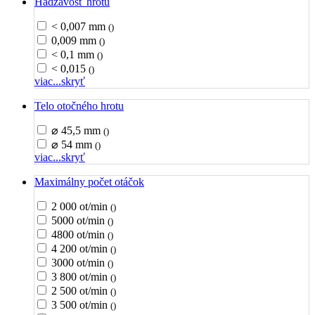
Hádzavosť hrotu
< 0,007 mm
()
0,009 mm
()
< 0,1 mm
()
< 0,015
()
viac...
skryť
Telo otočného hrotu
⌀ 45,5 mm
()
⌀ 54 mm
()
viac...
skryť
Maximálny počet otáčok
2 000 ot/min
()
5000 ot/min
()
4800 ot/min
()
4 200 ot/min
()
3000 ot/min
()
3 800 ot/min
()
2 500 ot/min
()
3 500 ot/min
()