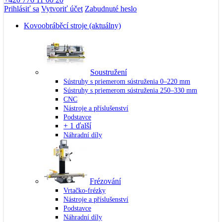
Prihlásiť sa
Vytvoriť účet
Zabudnuté heslo
Kovoobráběcí stroje
(aktuálny)
Soustružení
Sústruhy s priemerom sústruženia 0–220 mm
Sústruhy s priemerom sústruženia 250–330 mm
CNC
Nástroje a příslušenství
Podstavce
+ 1 ďalší
Náhradní díly
Frézování
Vrtačko-frézky
Nástroje a příslušenství
Podstavce
Náhradní díly