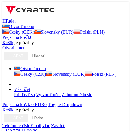
Hľadať
Otvoriť menu
Česky (CZK)
Slovensky (EUR)
Polski (PLN)
Prejsť na košík
0
Košík
je prázdny
Otvoriť menu
HĽADAŤ
Otvoriť menu
Česky (CZK)
Slovensky (EUR)
Polski (PLN)
Váš účet
Prihlásiť sa
Vytvoriť účet
Zabudnuté heslo
Prejsť na košík
0 EUR
0
Toggle Dropdown
Košík
je prázdny
HĽADAŤ
Telefónne číslo
Email
viac
Zavrieť
+420 776 11 00 20