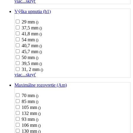
viac...
skryť
Výška upnutia (h1)
29 mm
()
37,5 mm
()
41,8 mm
()
54 mm
()
40,7 mm
()
45,7 mm
()
50 mm
()
39,5 mm
()
31, 2 mm
()
viac...
skryť
Maximálne rozovretie (Am)
70 mm
()
85 mm
()
105 mm
()
132 mm
()
93 mm
()
106 mm
()
130 mm
()