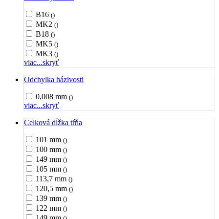
B16
()
MK2
()
B18
()
MK5
()
MK3
()
viac...
skryť
Odchylka házivosti
0,008 mm
()
viac...
skryť
Celková dĺžka tŕňa
101 mm
()
100 mm
()
149 mm
()
105 mm
()
113,7 mm
()
120,5 mm
()
139 mm
()
122 mm
()
149 mm
()