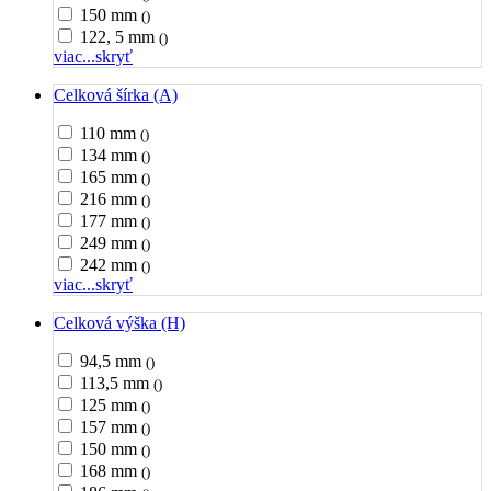
150 mm
()
122, 5 mm
()
viac...
skryť
Celková šírka (A)
110 mm
()
134 mm
()
165 mm
()
216 mm
()
177 mm
()
249 mm
()
242 mm
()
viac...
skryť
Celková výška (H)
94,5 mm
()
113,5 mm
()
125 mm
()
157 mm
()
150 mm
()
168 mm
()