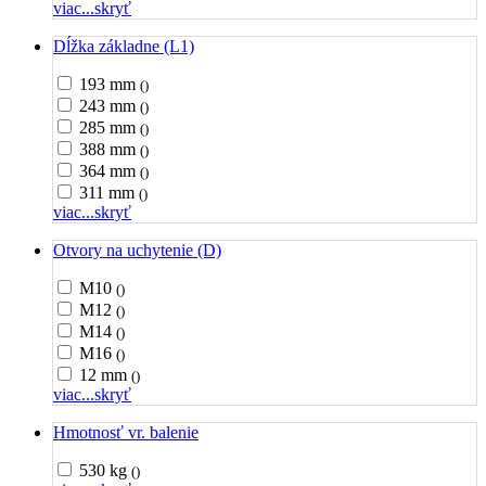
viac...
skryť
Dĺžka základne (L1)
193 mm
()
243 mm
()
285 mm
()
388 mm
()
364 mm
()
311 mm
()
viac...
skryť
Otvory na uchytenie (D)
M10
()
M12
()
M14
()
M16
()
12 mm
()
viac...
skryť
Hmotnosť vr. balenie
530 kg
()