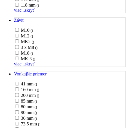
118 mm
()
viac...
skryť
Záviť
M10
()
M12
()
MK2
()
3 x M8
()
M18
()
MK 3
()
viac...
skryť
Vonkajšie priemer
41 mm
()
160 mm
()
200 mm
()
85 mm
()
80 mm
()
90 mm
()
36 mm
()
73,5 mm
()