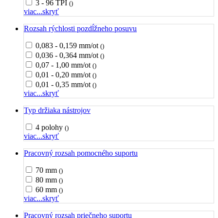
3 - 96 TPI
()
viac...
skryť
Rozsah rýchlosti pozdĺžneho posuvu
0,083 - 0,159 mm/ot
()
0,036 - 0,364 mm/ot
()
0,07 - 1,00 mm/ot
()
0,01 - 0,20 mm/ot
()
0,01 - 0,35 mm/ot
()
viac...
skryť
Typ držiaka nástrojov
4 polohy
()
viac...
skryť
Pracovný rozsah pomocného suportu
70 mm
()
80 mm
()
60 mm
()
viac...
skryť
Pracovný rozsah priečneho suportu