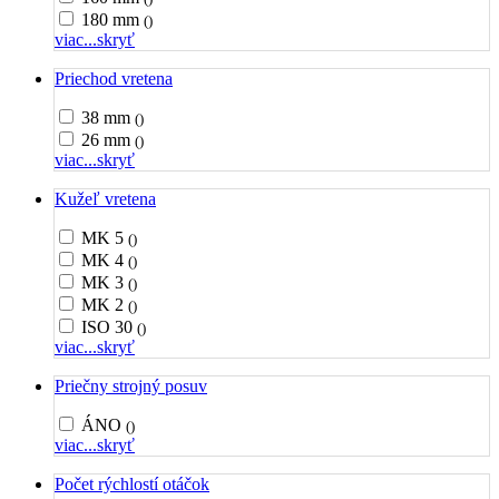
180 mm
()
viac...
skryť
Priechod vretena
38 mm
()
26 mm
()
viac...
skryť
Kužeľ vretena
MK 5
()
MK 4
()
MK 3
()
MK 2
()
ISO 30
()
viac...
skryť
Priečny strojný posuv
ÁNO
()
viac...
skryť
Počet rýchlostí otáčok