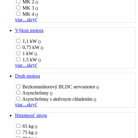
MK 2
()
MK 3
()
MK 4
()
viac...
skryť
Výkon motora
1,1 kW
()
0,75 kW
()
1 kW
()
1,5 kW
()
viac...
skryť
Druh motora
Bezkomutátorový BLDC servomotor
()
Asynchrónny
()
Asynchrónny s aktívnym chladením
()
viac...
skryť
Hmotnosť stroja
65 kg
()
75 kg
()