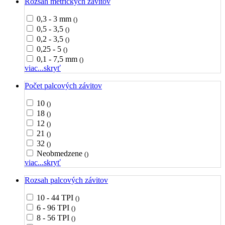
Rozsah metrických závitov
0,3 - 3 mm
()
0,5 - 3,5
()
0,2 - 3,5
()
0,25 - 5
()
0,1 - 7,5 mm
()
viac...
skryť
Počet palcových závitov
10
()
18
()
12
()
21
()
32
()
Neobmedzene
()
viac...
skryť
Rozsah palcových závitov
10 - 44 TPI
()
6 - 96 TPI
()
8 - 56 TPI
()