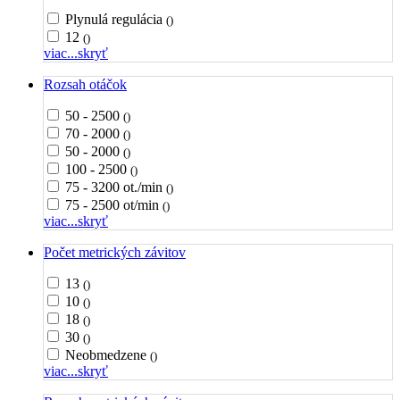
Plynulá regulácia
()
12
()
viac...
skryť
Rozsah otáčok
50 - 2500
()
70 - 2000
()
50 - 2000
()
100 - 2500
()
75 - 3200 ot./min
()
75 - 2500 ot/min
()
viac...
skryť
Počet metrických závitov
13
()
10
()
18
()
30
()
Neobmedzene
()
viac...
skryť