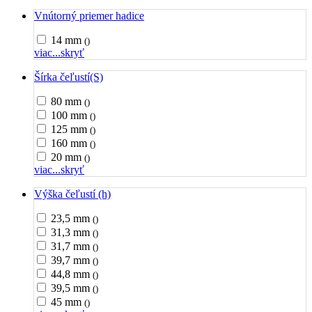
Vnútorný priemer hadice
14 mm
()
viac...
skryť
Šírka čeľustí(S)
80 mm
()
100 mm
()
125 mm
()
160 mm
()
20 mm
()
viac...
skryť
Výška čeľustí (h)
23,5 mm
()
31,3 mm
()
31,7 mm
()
39,7 mm
()
44,8 mm
()
39,5 mm
()
45 mm
()