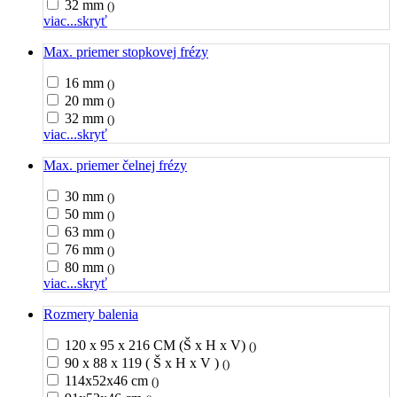
32 mm
()
viac...
skryť
Max. priemer stopkovej frézy
16 mm
()
20 mm
()
32 mm
()
viac...
skryť
Max. priemer čelnej frézy
30 mm
()
50 mm
()
63 mm
()
76 mm
()
80 mm
()
viac...
skryť
Rozmery balenia
120 x 95 x 216 CM (Š x H x V)
()
90 x 88 x 119 ( Š x H x V )
()
114x52x46 cm
()