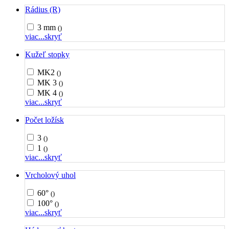
Rádius (R)
3 mm
()
viac...
skryť
Kužeľ stopky
MK2
()
MK 3
()
MK 4
()
viac...
skryť
Počet ložísk
3
()
1
()
viac...
skryť
Vrcholový uhol
60°
()
100°
()
viac...
skryť