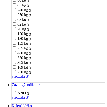
80 kg
()
85 kg
()
240 kg
()
250 kg
()
68 kg
()
62 kg
()
70 kg
()
120 kg
()
130 kg
()
135 kg
()
255 kg
()
480 kg
()
330 kg
()
395 kg
()
169 kg
()
230 kg
()
viac...
skryť
Závitový indikátor
ÁNO
()
viac...
skryť
Kalené lôžko