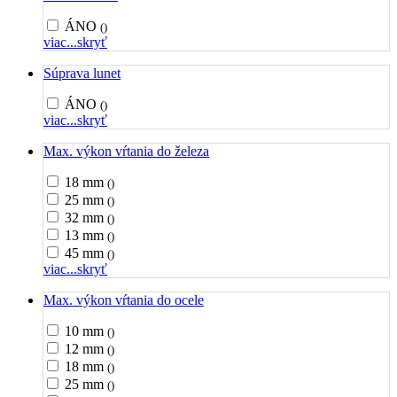
ÁNO
()
viac...
skryť
Súprava lunet
ÁNO
()
viac...
skryť
Max. výkon vŕtania do železa
18 mm
()
25 mm
()
32 mm
()
13 mm
()
45 mm
()
viac...
skryť
Max. výkon vŕtania do ocele
10 mm
()
12 mm
()
18 mm
()
25 mm
()