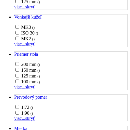
125 mm
()
viac...
skryť
Vonkajší kužeľ
MK3
()
ISO 30
()
MK2
()
viac...
skryť
Priemer stola
200 mm
()
150 mm
()
125 mm
()
100 mm
()
viac...
skryť
Prevodový pomer
1:72
()
1:90
()
viac...
skryť
Mierka