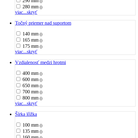
290 mm
()
280 mm
()
viac...
skryť
Točný priemer nad suportom
140 mm
()
165 mm
()
175 mm
()
viac...
skryť
Vzdialenosť medzi hrotmi
400 mm
()
600 mm
()
650 mm
()
700 mm
()
800 mm
()
viac...
skryť
Šírka lôžka
100 mm
()
135 mm
()
160 mm
()