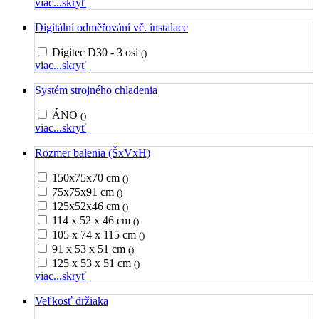
viac...
skryť
Digitální odměřování vč. instalace
Digitec D30 - 3 osi
()
viac...
skryť
Systém strojného chladenia
ÁNO
()
viac...
skryť
Rozmer balenia (ŠxVxH)
150x75x70 cm
()
75x75x91 cm
()
125x52x46 cm
()
114 x 52 x 46 cm
()
105 x 74 x 115 cm
()
91 x 53 x 51 cm
()
125 x 53 x 51 cm
()
viac...
skryť
Veľkosť držiaka