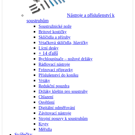
Nástroje a příslušenství k
soustruhům
Soustružnické nože
Britové kostičky
Sklíčidla a příruby
Vrtačková sklíčidla, hlavičky
Lícní desky
+ 14 ďalší
Rychloupínače – nožové držáky
Rádlovací nástroje
Frézovací přípravky
Příslušenství do koníku
Vrtáky
Redukční pouzdra
Držáky kleštin pro soustruhy
Chlazení
Osvětlení
Digitální odměřování
Závitovací nástroje
Strojní posuvy k soustruhům
Kryty
Měřidla
Svářečky