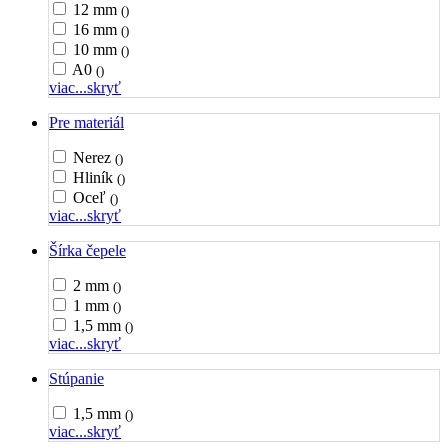
12 mm
()
16 mm
()
10 mm
()
A0
()
viac...
skryť
Pre materiál
Nerez
()
Hliník
()
Oceľ
()
viac...
skryť
Šírka čepele
2 mm
()
1 mm
()
1,5 mm
()
viac...
skryť
Stúpanie
1,5 mm
()
viac...
skryť