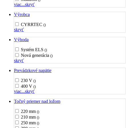
viac...
skryť
Výrobca
CYRRTEC
()
skryť
Výhoda
Systém ELS
()
Nová generácia
()
skryť
Prevádzkové napätie
230 V
()
400 V
()
viac...
skryť
Točný priemer nad ložom
220 mm
()
210 mm
()
250 mm
()