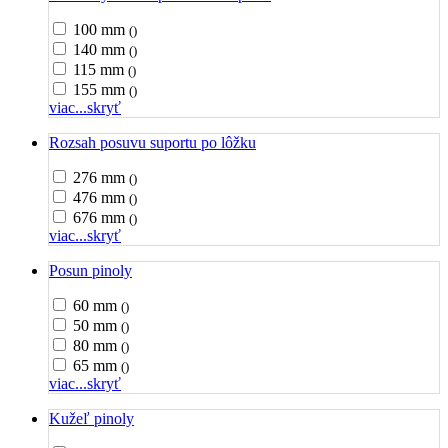
100 mm
()
140 mm
()
115 mm
()
155 mm
()
viac...
skryť
Rozsah posuvu suportu po lôžku
276 mm
()
476 mm
()
676 mm
()
viac...
skryť
Posun pinoly
60 mm
()
50 mm
()
80 mm
()
65 mm
()
viac...
skryť
Kužeľ pinoly