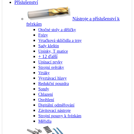
Příslušenství
Nástroje a příslušenství k
frézkám
Otočné stoly a děličky
Frézy
Vrtačková sklíčidla a trny
Sady kleštin
Upínky, T matice
+ 12 ďalší
Upínací prvky
Strojní svěráky
Vrtáky
Vyvrtávací hlavy
Redukční pouzdra
Sondy
Chlazení
Osvětlení
Digitální odměřování
Závitovací nástroje
Strojní posuvy k frézkám
Měřidla