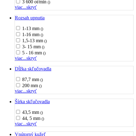
3 600 ot/min
()
viac...
skryť
Rozsah upnutia
1-13 mm
()
1-16 mm
()
1,5-13 mm
()
3- 15 mm
()
5 - 16 mm
()
viac...
skryť
Dĺžka skľučovadla
87,7 mm
()
200 mm
()
viac...
skryť
Šírka skľučovadla
43,5 mm
()
44, 5 mm
()
viac...
skryť
Vnútorný kužeľ