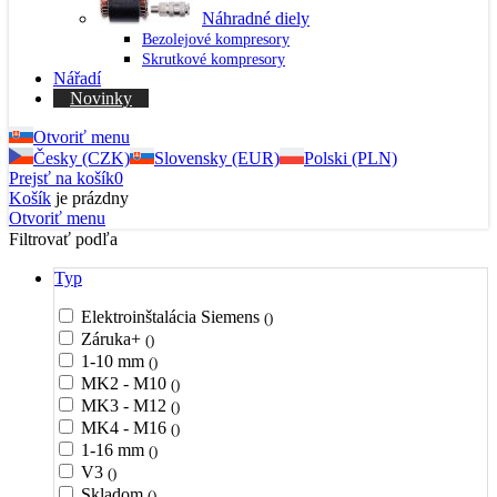
Náhradné diely
Bezolejové kompresory
Skrutkové kompresory
Nářadí
Novinky
Otvoriť menu
Česky (CZK)
Slovensky (EUR)
Polski (PLN)
Prejsť na košík
0
Košík
je prázdny
Otvoriť menu
Filtrovať podľa
Typ
Elektroinštalácia Siemens
()
Záruka+
()
1-10 mm
()
MK2 - M10
()
MK3 - M12
()
MK4 - M16
()
1-16 mm
()
V3
()
Skladom
()