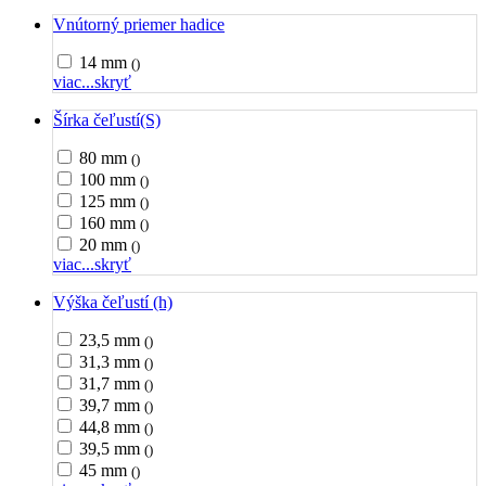
Vnútorný priemer hadice
14 mm
()
viac...
skryť
Šírka čeľustí(S)
80 mm
()
100 mm
()
125 mm
()
160 mm
()
20 mm
()
viac...
skryť
Výška čeľustí (h)
23,5 mm
()
31,3 mm
()
31,7 mm
()
39,7 mm
()
44,8 mm
()
39,5 mm
()
45 mm
()