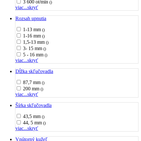
3 600 ot/min
()
viac...
skryť
Rozsah upnutia
1-13 mm
()
1-16 mm
()
1,5-13 mm
()
3- 15 mm
()
5 - 16 mm
()
viac...
skryť
Dĺžka skľučovadla
87,7 mm
()
200 mm
()
viac...
skryť
Šírka skľučovadla
43,5 mm
()
44, 5 mm
()
viac...
skryť
Vnútorný kužeľ