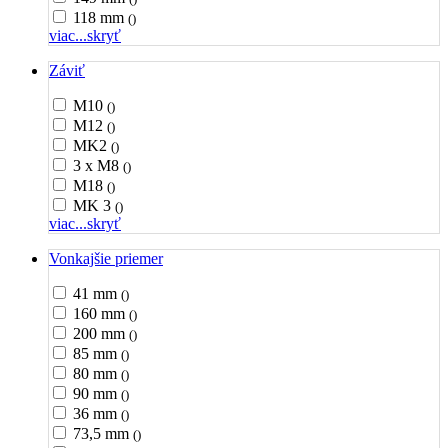
118 mm
()
viac...
skryť
Záviť
M10
()
M12
()
MK2
()
3 x M8
()
M18
()
MK 3
()
viac...
skryť
Vonkajšie priemer
41 mm
()
160 mm
()
200 mm
()
85 mm
()
80 mm
()
90 mm
()
36 mm
()
73,5 mm
()