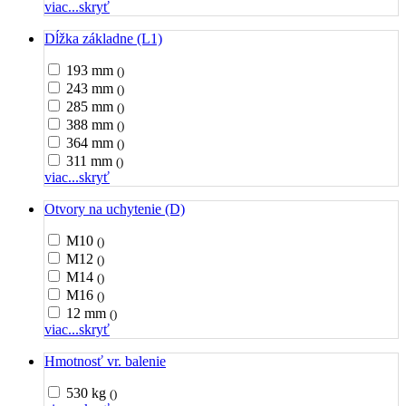
viac...
skryť
Dĺžka základne (L1)
193 mm
()
243 mm
()
285 mm
()
388 mm
()
364 mm
()
311 mm
()
viac...
skryť
Otvory na uchytenie (D)
M10
()
M12
()
M14
()
M16
()
12 mm
()
viac...
skryť
Hmotnosť vr. balenie
530 kg
()