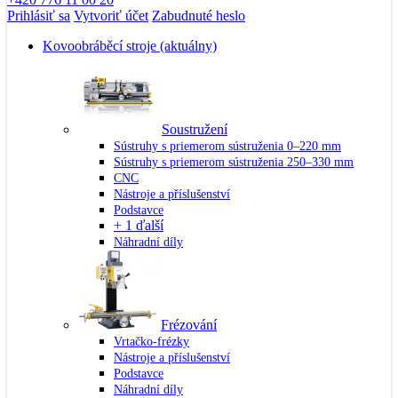
Prihlásiť sa
Vytvoriť účet
Zabudnuté heslo
Kovoobráběcí stroje
(aktuálny)
Soustružení
Sústruhy s priemerom sústruženia 0–220 mm
Sústruhy s priemerom sústruženia 250–330 mm
CNC
Nástroje a příslušenství
Podstavce
+ 1 ďalší
Náhradní díly
Frézování
Vrtačko-frézky
Nástroje a příslušenství
Podstavce
Náhradní díly