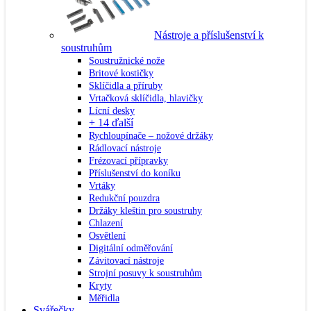
Nástroje a příslušenství k
soustruhům
Soustružnické nože
Britové kostičky
Sklíčidla a příruby
Vrtačková sklíčidla, hlavičky
Lícní desky
+ 14 ďalší
Rychloupínače – nožové držáky
Rádlovací nástroje
Frézovací přípravky
Příslušenství do koníku
Vrtáky
Redukční pouzdra
Držáky kleštin pro soustruhy
Chlazení
Osvětlení
Digitální odměřování
Závitovací nástroje
Strojní posuvy k soustruhům
Kryty
Měřidla
Svářečky