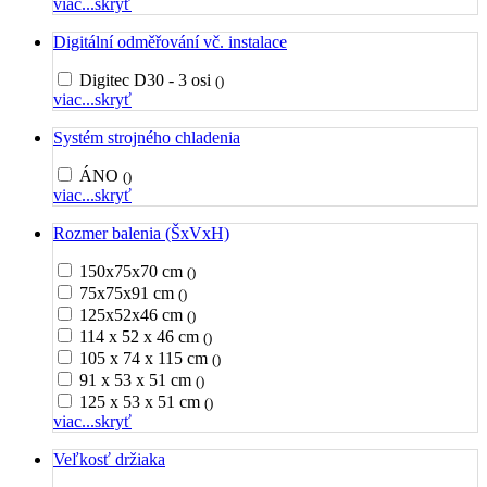
viac...
skryť
Digitální odměřování vč. instalace
Digitec D30 - 3 osi
()
viac...
skryť
Systém strojného chladenia
ÁNO
()
viac...
skryť
Rozmer balenia (ŠxVxH)
150x75x70 cm
()
75x75x91 cm
()
125x52x46 cm
()
114 x 52 x 46 cm
()
105 x 74 x 115 cm
()
91 x 53 x 51 cm
()
125 x 53 x 51 cm
()
viac...
skryť
Veľkosť držiaka