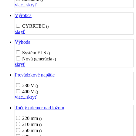
viac...
skryť
Výrobca
CYRRTEC
()
skryť
Výhoda
Systém ELS
()
Nová generácia
()
skryť
Prevádzkové napätie
230 V
()
400 V
()
viac...
skryť
Točný priemer nad ložom
220 mm
()
210 mm
()
250 mm
()