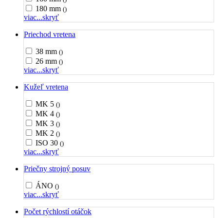
180 mm
()
viac...
skryť
Priechod vretena
38 mm
()
26 mm
()
viac...
skryť
Kužeľ vretena
MK 5
()
MK 4
()
MK 3
()
MK 2
()
ISO 30
()
viac...
skryť
Priečny strojný posuv
ÁNO
()
viac...
skryť
Počet rýchlostí otáčok