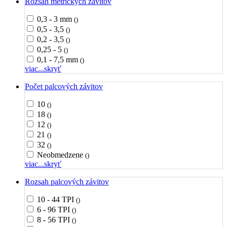
Rozsah metrických závitov
0,3 - 3 mm
()
0,5 - 3,5
()
0,2 - 3,5
()
0,25 - 5
()
0,1 - 7,5 mm
()
viac...
skryť
Počet palcových závitov
10
()
18
()
12
()
21
()
32
()
Neobmedzene
()
viac...
skryť
Rozsah palcových závitov
10 - 44 TPI
()
6 - 96 TPI
()
8 - 56 TPI
()