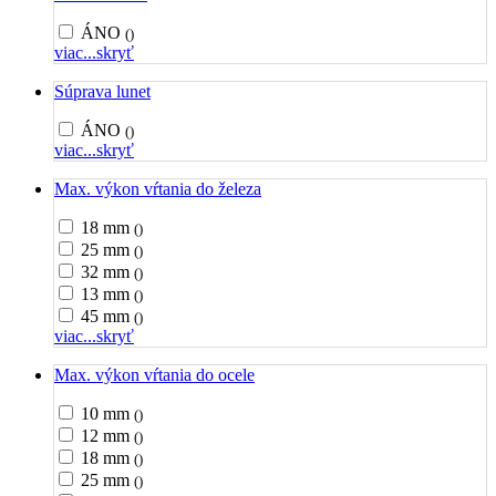
ÁNO
()
viac...
skryť
Súprava lunet
ÁNO
()
viac...
skryť
Max. výkon vŕtania do železa
18 mm
()
25 mm
()
32 mm
()
13 mm
()
45 mm
()
viac...
skryť
Max. výkon vŕtania do ocele
10 mm
()
12 mm
()
18 mm
()
25 mm
()