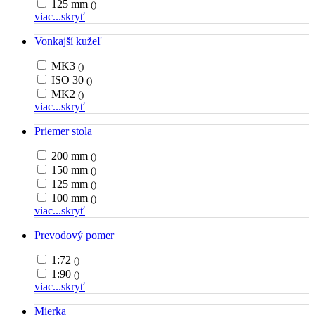
125 mm
()
viac...
skryť
Vonkajší kužeľ
MK3
()
ISO 30
()
MK2
()
viac...
skryť
Priemer stola
200 mm
()
150 mm
()
125 mm
()
100 mm
()
viac...
skryť
Prevodový pomer
1:72
()
1:90
()
viac...
skryť
Mierka