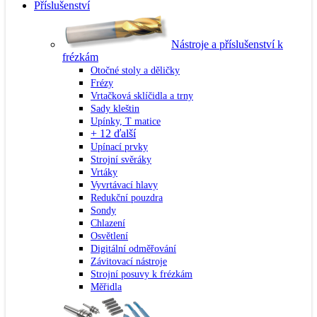
Příslušenství
Nástroje a příslušenství k
frézkám
Otočné stoly a děličky
Frézy
Vrtačková sklíčidla a trny
Sady kleštin
Upínky, T matice
+ 12 ďalší
Upínací prvky
Strojní svěráky
Vrtáky
Vyvrtávací hlavy
Redukční pouzdra
Sondy
Chlazení
Osvětlení
Digitální odměřování
Závitovací nástroje
Strojní posuvy k frézkám
Měřidla