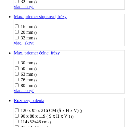
32 mm
()
viac...
skryť
Max. priemer stopkovej frézy
16 mm
()
20 mm
()
32 mm
()
viac...
skryť
Max. priemer čelnej frézy
30 mm
()
50 mm
()
63 mm
()
76 mm
()
80 mm
()
viac...
skryť
Rozmery balenia
120 x 95 x 216 CM (Š x H x V)
()
90 x 88 x 119 ( Š x H x V )
()
114x52x46 cm
()