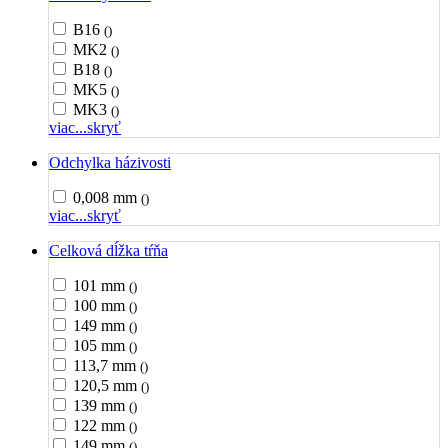
B16
()
MK2
()
B18
()
MK5
()
MK3
()
viac...
skryť
Odchylka házivosti
0,008 mm
()
viac...
skryť
Celková dĺžka tŕňa
101 mm
()
100 mm
()
149 mm
()
105 mm
()
113,7 mm
()
120,5 mm
()
139 mm
()
122 mm
()
149 mm
()