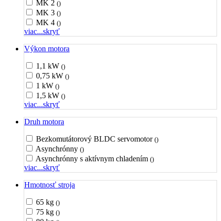
MK 2
()
MK 3
()
MK 4
()
viac...
skryť
Výkon motora
1,1 kW
()
0,75 kW
()
1 kW
()
1,5 kW
()
viac...
skryť
Druh motora
Bezkomutátorový BLDC servomotor
()
Asynchrónny
()
Asynchrónny s aktívnym chladením
()
viac...
skryť
Hmotnosť stroja
65 kg
()
75 kg
()