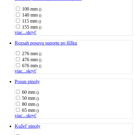
100 mm
()
140 mm
()
115 mm
()
155 mm
()
viac...
skryť
Rozsah posuvu suportu po lôžku
276 mm
()
476 mm
()
676 mm
()
viac...
skryť
Posun pinoly
60 mm
()
50 mm
()
80 mm
()
65 mm
()
viac...
skryť
Kužeľ pinoly