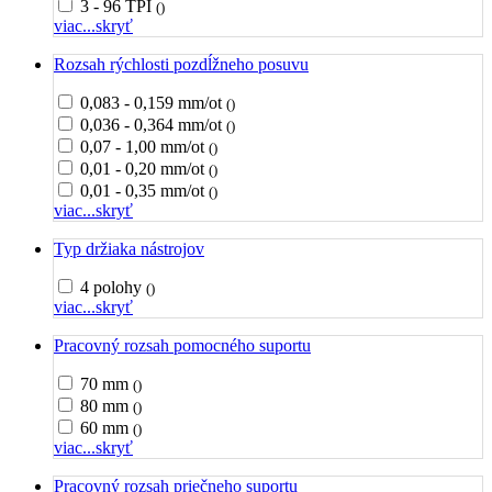
3 - 96 TPI
()
viac...
skryť
Rozsah rýchlosti pozdĺžneho posuvu
0,083 - 0,159 mm/ot
()
0,036 - 0,364 mm/ot
()
0,07 - 1,00 mm/ot
()
0,01 - 0,20 mm/ot
()
0,01 - 0,35 mm/ot
()
viac...
skryť
Typ držiaka nástrojov
4 polohy
()
viac...
skryť
Pracovný rozsah pomocného suportu
70 mm
()
80 mm
()
60 mm
()
viac...
skryť
Pracovný rozsah priečneho suportu