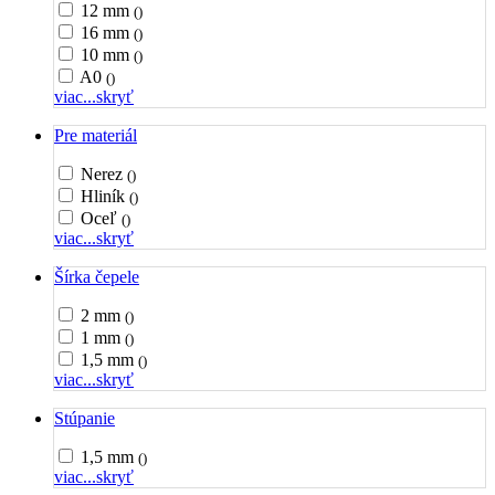
12 mm
()
16 mm
()
10 mm
()
A0
()
viac...
skryť
Pre materiál
Nerez
()
Hliník
()
Oceľ
()
viac...
skryť
Šírka čepele
2 mm
()
1 mm
()
1,5 mm
()
viac...
skryť
Stúpanie
1,5 mm
()
viac...
skryť