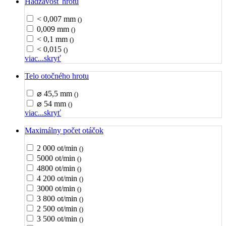
Hádzavosť hrotu
< 0,007 mm
()
0,009 mm
()
< 0,1 mm
()
< 0,015
()
viac...
skryť
Telo otočného hrotu
⌀ 45,5 mm
()
⌀ 54 mm
()
viac...
skryť
Maximálny počet otáčok
2 000 ot/min
()
5000 ot/min
()
4800 ot/min
()
4 200 ot/min
()
3000 ot/min
()
3 800 ot/min
()
2 500 ot/min
()
3 500 ot/min
()