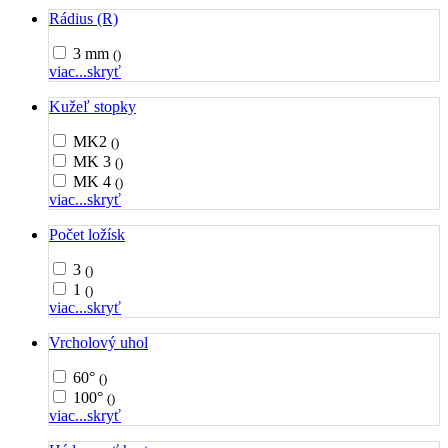
Rádius (R)
3 mm
()
viac...
skryť
Kužeľ stopky
MK2
()
MK 3
()
MK 4
()
viac...
skryť
Počet ložísk
3
()
1
()
viac...
skryť
Vrcholový uhol
60°
()
100°
()
viac...
skryť