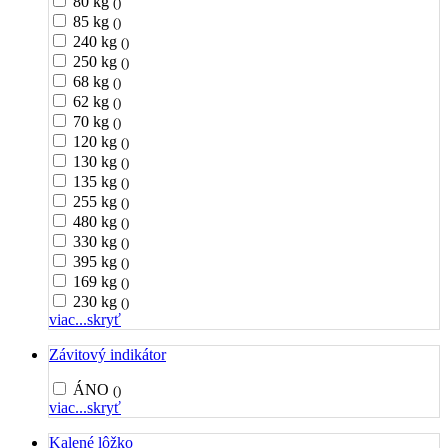
80 kg
()
85 kg
()
240 kg
()
250 kg
()
68 kg
()
62 kg
()
70 kg
()
120 kg
()
130 kg
()
135 kg
()
255 kg
()
480 kg
()
330 kg
()
395 kg
()
169 kg
()
230 kg
()
viac...
skryť
Závitový indikátor
ÁNO
()
viac...
skryť
Kalené lôžko