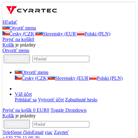
Hľadať
Otvoriť menu
Česky (CZK)
Slovensky (EUR)
Polski (PLN)
Prejsť na košík
0
Košík
je prázdny
Otvoriť menu
HĽADAŤ
Otvoriť menu
Česky (CZK)
Slovensky (EUR)
Polski (PLN)
Váš účet
Prihlásiť sa
Vytvoriť účet
Zabudnuté heslo
Prejsť na košík
0 EUR
0
Toggle Dropdown
Košík
je prázdny
HĽADAŤ
Telefónne číslo
Email
viac
Zavrieť
+420 776 11 00 20