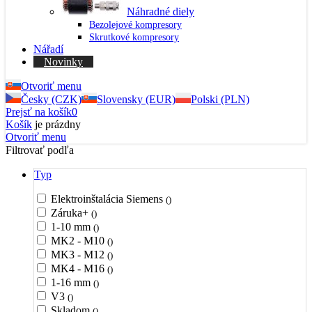
Náhradné diely
Bezolejové kompresory
Skrutkové kompresory
Nářadí
Novinky
Otvoriť menu
Česky (CZK)
Slovensky (EUR)
Polski (PLN)
Prejsť na košík
0
Košík
je prázdny
Otvoriť menu
Filtrovať podľa
Typ
Elektroinštalácia Siemens
()
Záruka+
()
1-10 mm
()
MK2 - M10
()
MK3 - M12
()
MK4 - M16
()
1-16 mm
()
V3
()
Skladom
()