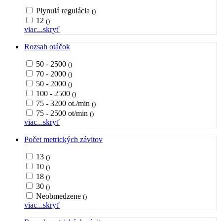
Plynulá regulácia
()
12
()
viac...
skryť
Rozsah otáčok
50 - 2500
()
70 - 2000
()
50 - 2000
()
100 - 2500
()
75 - 3200 ot./min
()
75 - 2500 ot/min
()
viac...
skryť
Počet metrických závitov
13
()
10
()
18
()
30
()
Neobmedzene
()
viac...
skryť