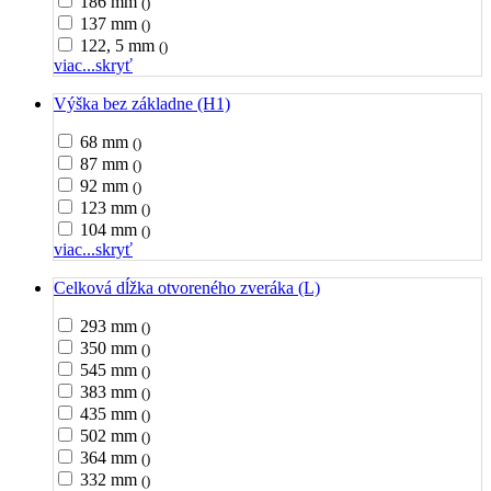
186 mm
()
137 mm
()
122, 5 mm
()
viac...
skryť
Výška bez základne (H1)
68 mm
()
87 mm
()
92 mm
()
123 mm
()
104 mm
()
viac...
skryť
Celková dĺžka otvoreného zveráka (L)
293 mm
()
350 mm
()
545 mm
()
383 mm
()
435 mm
()
502 mm
()
364 mm
()
332 mm
()