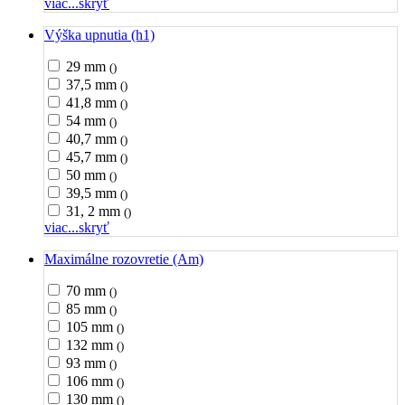
viac...
skryť
Výška upnutia (h1)
29 mm
()
37,5 mm
()
41,8 mm
()
54 mm
()
40,7 mm
()
45,7 mm
()
50 mm
()
39,5 mm
()
31, 2 mm
()
viac...
skryť
Maximálne rozovretie (Am)
70 mm
()
85 mm
()
105 mm
()
132 mm
()
93 mm
()
106 mm
()
130 mm
()