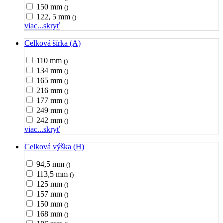
150 mm
()
122, 5 mm
()
viac...
skryť
Celková šírka (A)
110 mm
()
134 mm
()
165 mm
()
216 mm
()
177 mm
()
249 mm
()
242 mm
()
viac...
skryť
Celková výška (H)
94,5 mm
()
113,5 mm
()
125 mm
()
157 mm
()
150 mm
()
168 mm
()