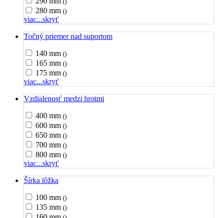
290 mm
()
280 mm
()
viac...
skryť
Točný priemer nad suportom
140 mm
()
165 mm
()
175 mm
()
viac...
skryť
Vzdialenosť medzi hrotmi
400 mm
()
600 mm
()
650 mm
()
700 mm
()
800 mm
()
viac...
skryť
Šírka lôžka
100 mm
()
135 mm
()
160 mm
()