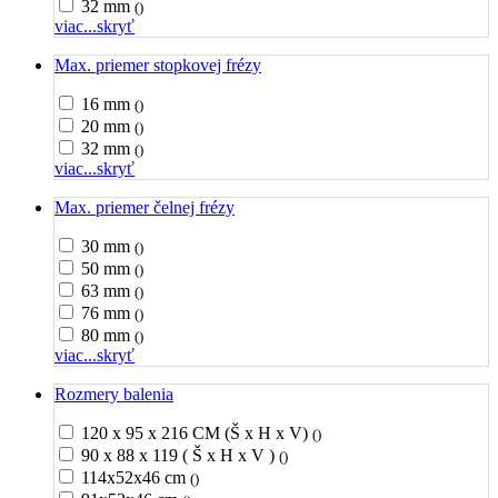
32 mm
()
viac...
skryť
Max. priemer stopkovej frézy
16 mm
()
20 mm
()
32 mm
()
viac...
skryť
Max. priemer čelnej frézy
30 mm
()
50 mm
()
63 mm
()
76 mm
()
80 mm
()
viac...
skryť
Rozmery balenia
120 x 95 x 216 CM (Š x H x V)
()
90 x 88 x 119 ( Š x H x V )
()
114x52x46 cm
()