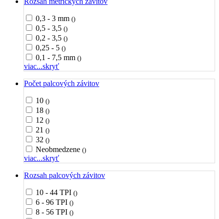
Rozsah metrických závitov
0,3 - 3 mm
()
0,5 - 3,5
()
0,2 - 3,5
()
0,25 - 5
()
0,1 - 7,5 mm
()
viac...
skryť
Počet palcových závitov
10
()
18
()
12
()
21
()
32
()
Neobmedzene
()
viac...
skryť
Rozsah palcových závitov
10 - 44 TPI
()
6 - 96 TPI
()
8 - 56 TPI
()