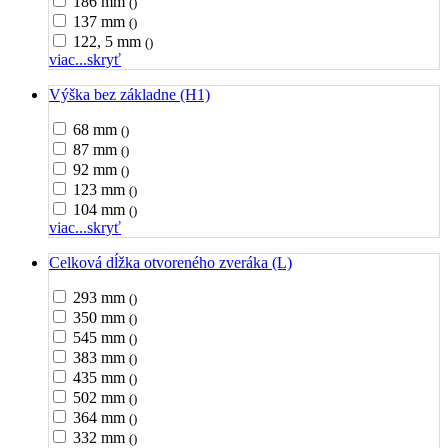
186 mm
()
137 mm
()
122, 5 mm
()
viac...
skryť
Výška bez základne (H1)
68 mm
()
87 mm
()
92 mm
()
123 mm
()
104 mm
()
viac...
skryť
Celková dĺžka otvoreného zveráka (L)
293 mm
()
350 mm
()
545 mm
()
383 mm
()
435 mm
()
502 mm
()
364 mm
()
332 mm
()