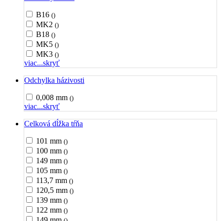
B16
()
MK2
()
B18
()
MK5
()
MK3
()
viac...
skryť
Odchylka házivosti
0,008 mm
()
viac...
skryť
Celková dĺžka tŕňa
101 mm
()
100 mm
()
149 mm
()
105 mm
()
113,7 mm
()
120,5 mm
()
139 mm
()
122 mm
()
149 mm
()