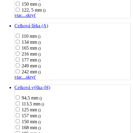
150 mm
()
122, 5 mm
()
viac...
skryť
Celková šírka (A)
110 mm
()
134 mm
()
165 mm
()
216 mm
()
177 mm
()
249 mm
()
242 mm
()
viac...
skryť
Celková výška (H)
94,5 mm
()
113,5 mm
()
125 mm
()
157 mm
()
150 mm
()
168 mm
()