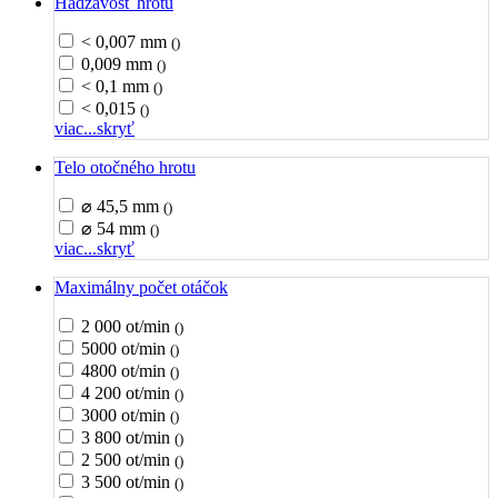
Hádzavosť hrotu
< 0,007 mm
()
0,009 mm
()
< 0,1 mm
()
< 0,015
()
viac...
skryť
Telo otočného hrotu
⌀ 45,5 mm
()
⌀ 54 mm
()
viac...
skryť
Maximálny počet otáčok
2 000 ot/min
()
5000 ot/min
()
4800 ot/min
()
4 200 ot/min
()
3000 ot/min
()
3 800 ot/min
()
2 500 ot/min
()
3 500 ot/min
()