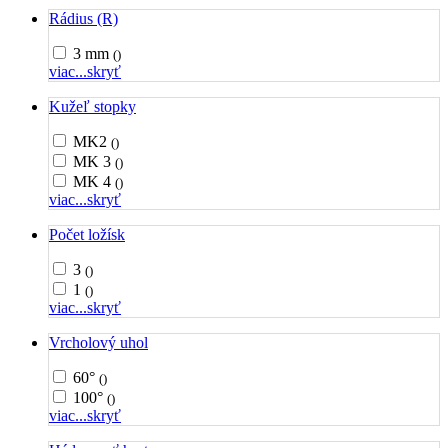
Rádius (R)
3 mm
()
viac...
skryť
Kužeľ stopky
MK2
()
MK 3
()
MK 4
()
viac...
skryť
Počet ložísk
3
()
1
()
viac...
skryť
Vrcholový uhol
60°
()
100°
()
viac...
skryť