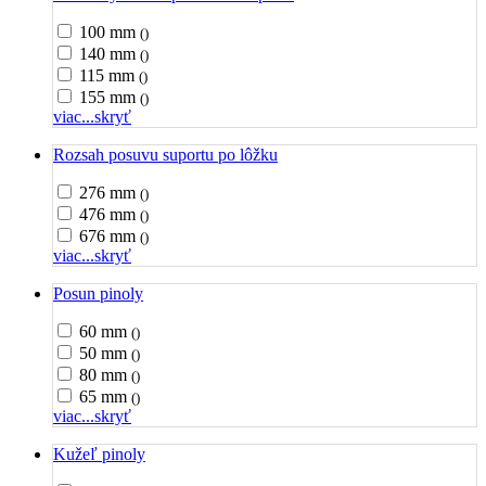
100 mm
()
140 mm
()
115 mm
()
155 mm
()
viac...
skryť
Rozsah posuvu suportu po lôžku
276 mm
()
476 mm
()
676 mm
()
viac...
skryť
Posun pinoly
60 mm
()
50 mm
()
80 mm
()
65 mm
()
viac...
skryť
Kužeľ pinoly