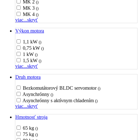
MK 2
()
MK 3
()
MK 4
()
viac...
skryť
Výkon motora
1,1 kW
()
0,75 kW
()
1 kW
()
1,5 kW
()
viac...
skryť
Druh motora
Bezkomutátorový BLDC servomotor
()
Asynchrónny
()
Asynchrónny s aktívnym chladením
()
viac...
skryť
Hmotnosť stroja
65 kg
()
75 kg
()