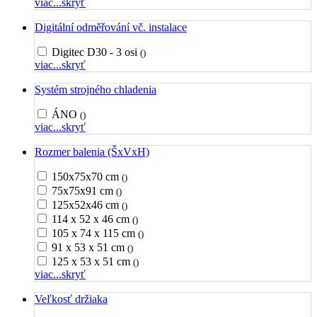
viac...
skryť
Digitální odměřování vč. instalace
Digitec D30 - 3 osi
()
viac...
skryť
Systém strojného chladenia
ÁNO
()
viac...
skryť
Rozmer balenia (ŠxVxH)
150x75x70 cm
()
75x75x91 cm
()
125x52x46 cm
()
114 x 52 x 46 cm
()
105 x 74 x 115 cm
()
91 x 53 x 51 cm
()
125 x 53 x 51 cm
()
viac...
skryť
Veľkosť držiaka