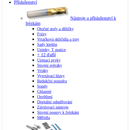
Příslušenství
Nástroje a příslušenství k
frézkám
Otočné stoly a děličky
Frézy
Vrtačková sklíčidla a trny
Sady kleštin
Upínky, T matice
+ 12 ďalší
Upínací prvky
Strojní svěráky
Vrtáky
Vyvrtávací hlavy
Redukční pouzdra
Sondy
Chlazení
Osvětlení
Digitální odměřování
Závitovací nástroje
Strojní posuvy k frézkám
Měřidla