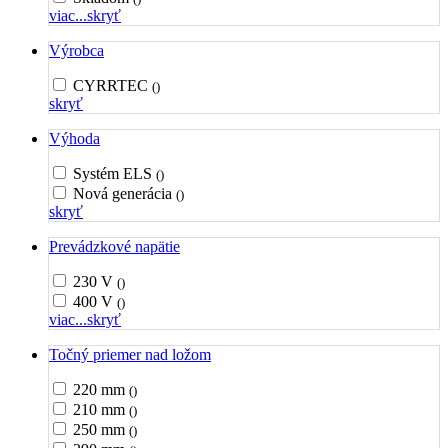
viac...
skryť
Výrobca
CYRRTEC
()
skryť
Výhoda
Systém ELS
()
Nová generácia
()
skryť
Prevádzkové napätie
230 V
()
400 V
()
viac...
skryť
Točný priemer nad ložom
220 mm
()
210 mm
()
250 mm
()