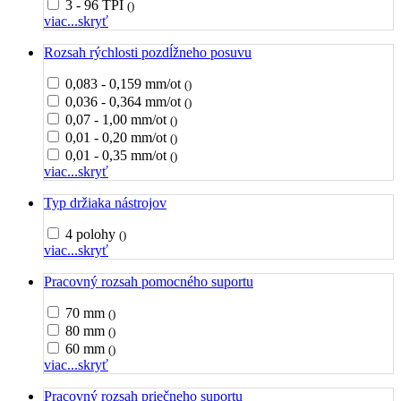
3 - 96 TPI
()
viac...
skryť
Rozsah rýchlosti pozdĺžneho posuvu
0,083 - 0,159 mm/ot
()
0,036 - 0,364 mm/ot
()
0,07 - 1,00 mm/ot
()
0,01 - 0,20 mm/ot
()
0,01 - 0,35 mm/ot
()
viac...
skryť
Typ držiaka nástrojov
4 polohy
()
viac...
skryť
Pracovný rozsah pomocného suportu
70 mm
()
80 mm
()
60 mm
()
viac...
skryť
Pracovný rozsah priečneho suportu