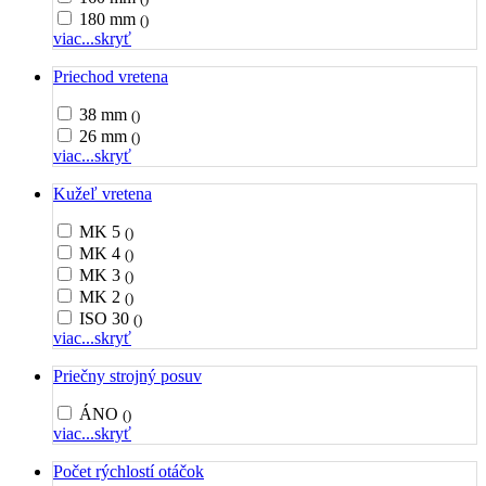
180 mm
()
viac...
skryť
Priechod vretena
38 mm
()
26 mm
()
viac...
skryť
Kužeľ vretena
MK 5
()
MK 4
()
MK 3
()
MK 2
()
ISO 30
()
viac...
skryť
Priečny strojný posuv
ÁNO
()
viac...
skryť
Počet rýchlostí otáčok