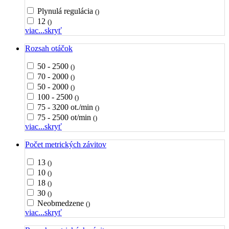
Plynulá regulácia
()
12
()
viac...
skryť
Rozsah otáčok
50 - 2500
()
70 - 2000
()
50 - 2000
()
100 - 2500
()
75 - 3200 ot./min
()
75 - 2500 ot/min
()
viac...
skryť
Počet metrických závitov
13
()
10
()
18
()
30
()
Neobmedzene
()
viac...
skryť