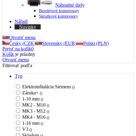
Náhradné diely
Bezolejové kompresory
Skrutkové kompresory
Nářadí
Novinky
Otvoriť menu
Česky (CZK)
Slovensky (EUR)
Polski (PLN)
Prejsť na košík
0
Košík
je prázdny
Otvoriť menu
Filtrovať podľa
Typ
Elektroinštalácia Siemens
()
Záruka+
()
1-10 mm
()
MK2 - M10
()
MK3 - M12
()
MK4 - M16
()
1-16 mm
()
V3
()
Skladom
()