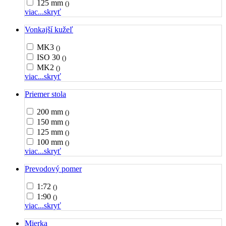
125 mm
()
viac...
skryť
Vonkajší kužeľ
MK3
()
ISO 30
()
MK2
()
viac...
skryť
Priemer stola
200 mm
()
150 mm
()
125 mm
()
100 mm
()
viac...
skryť
Prevodový pomer
1:72
()
1:90
()
viac...
skryť
Mierka