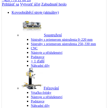
Prihlásiť sa
Vytvoriť účet
Zabudnuté heslo
Kovoobráběcí stroje
(aktuálny)
Soustružení
Sústruhy s priemerom sústruženia 0–220 mm
Sústruhy s priemerom sústruženia 250–330 mm
CNC
Nástroje a příslušenství
Podstavce
+ 1 ďalší
Náhradní díly
Frézování
Vrtačko-frézky
Nástroje a příslušenství
Podstavce
Náhradní díly