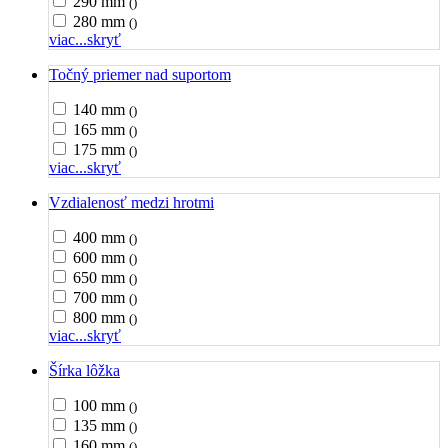
290 mm
()
280 mm
()
viac...
skryť
Točný priemer nad suportom
140 mm
()
165 mm
()
175 mm
()
viac...
skryť
Vzdialenosť medzi hrotmi
400 mm
()
600 mm
()
650 mm
()
700 mm
()
800 mm
()
viac...
skryť
Šírka lôžka
100 mm
()
135 mm
()
160 mm
()