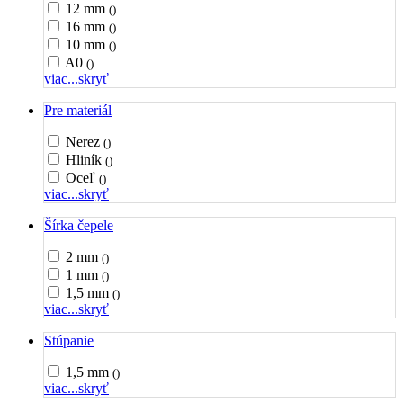
12 mm
()
16 mm
()
10 mm
()
A0
()
viac...
skryť
Pre materiál
Nerez
()
Hliník
()
Oceľ
()
viac...
skryť
Šírka čepele
2 mm
()
1 mm
()
1,5 mm
()
viac...
skryť
Stúpanie
1,5 mm
()
viac...
skryť