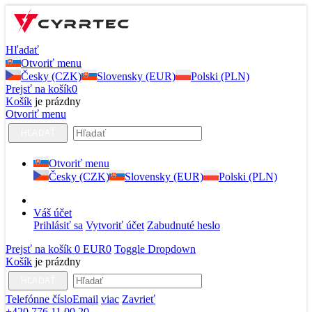
Hľadať
Otvoriť menu
Česky (CZK)
Slovensky (EUR)
Polski (PLN)
Prejsť na košík
0
Košík
je prázdny
Otvoriť menu
HĽADAŤ
Otvoriť menu
Česky (CZK)
Slovensky (EUR)
Polski (PLN)
Váš účet
Prihlásiť sa
Vytvoriť účet
Zabudnuté heslo
Prejsť na košík
0 EUR
0
Toggle Dropdown
Košík
je prázdny
HĽADAŤ
Telefónne číslo
Email
viac
Zavrieť
+420 776 11 00 20