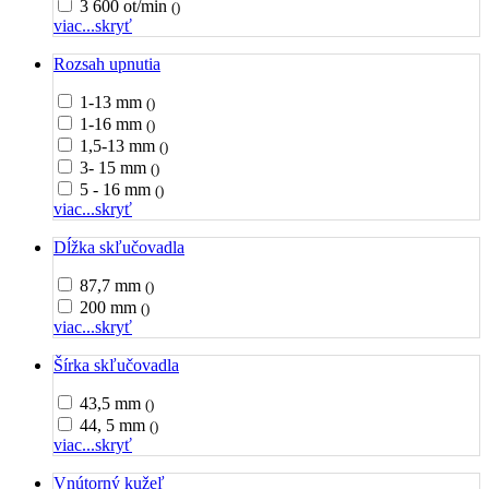
3 600 ot/min
()
viac...
skryť
Rozsah upnutia
1-13 mm
()
1-16 mm
()
1,5-13 mm
()
3- 15 mm
()
5 - 16 mm
()
viac...
skryť
Dĺžka skľučovadla
87,7 mm
()
200 mm
()
viac...
skryť
Šírka skľučovadla
43,5 mm
()
44, 5 mm
()
viac...
skryť
Vnútorný kužeľ