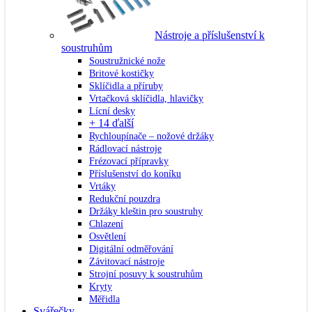
Nástroje a příslušenství k
soustruhům
Soustružnické nože
Britové kostičky
Sklíčidla a příruby
Vrtačková sklíčidla, hlavičky
Lícní desky
+ 14 ďalší
Rychloupínače – nožové držáky
Rádlovací nástroje
Frézovací přípravky
Příslušenství do koníku
Vrtáky
Redukční pouzdra
Držáky kleštin pro soustruhy
Chlazení
Osvětlení
Digitální odměřování
Závitovací nástroje
Strojní posuvy k soustruhům
Kryty
Měřidla
Svářečky