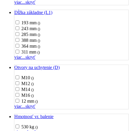
viac...
skryť
Dĺžka základne (L1)
193 mm
()
243 mm
()
285 mm
()
388 mm
()
364 mm
()
311 mm
()
viac...
skryť
Otvory na uchytenie (D)
M10
()
M12
()
M14
()
M16
()
12 mm
()
viac...
skryť
Hmotnosť vr. balenie
530 kg
()