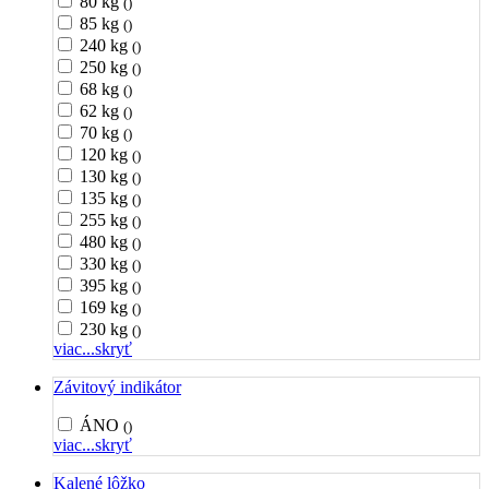
80 kg
()
85 kg
()
240 kg
()
250 kg
()
68 kg
()
62 kg
()
70 kg
()
120 kg
()
130 kg
()
135 kg
()
255 kg
()
480 kg
()
330 kg
()
395 kg
()
169 kg
()
230 kg
()
viac...
skryť
Závitový indikátor
ÁNO
()
viac...
skryť
Kalené lôžko