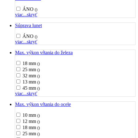
ÁNO
()
viac...
skryť
Súprava lunet
ÁNO
()
viac...
skryť
Max. výkon vŕtania do železa
18 mm
()
25 mm
()
32 mm
()
13 mm
()
45 mm
()
viac...
skryť
Max. výkon vŕtania do ocele
10 mm
()
12 mm
()
18 mm
()
25 mm
()