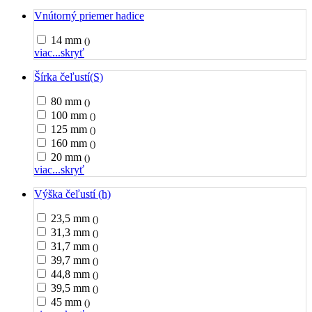
Vnútorný priemer hadice
14 mm
()
viac...
skryť
Šírka čeľustí(S)
80 mm
()
100 mm
()
125 mm
()
160 mm
()
20 mm
()
viac...
skryť
Výška čeľustí (h)
23,5 mm
()
31,3 mm
()
31,7 mm
()
39,7 mm
()
44,8 mm
()
39,5 mm
()
45 mm
()