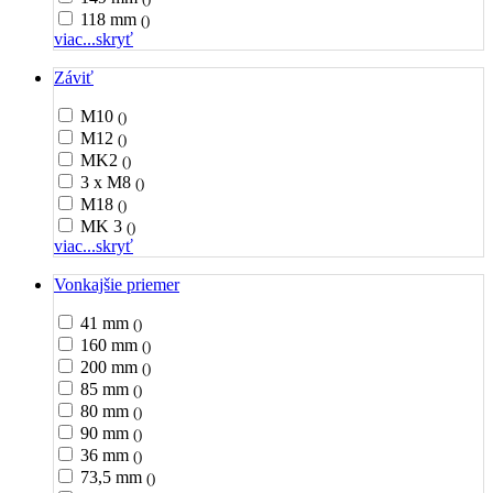
118 mm
()
viac...
skryť
Záviť
M10
()
M12
()
MK2
()
3 x M8
()
M18
()
MK 3
()
viac...
skryť
Vonkajšie priemer
41 mm
()
160 mm
()
200 mm
()
85 mm
()
80 mm
()
90 mm
()
36 mm
()
73,5 mm
()