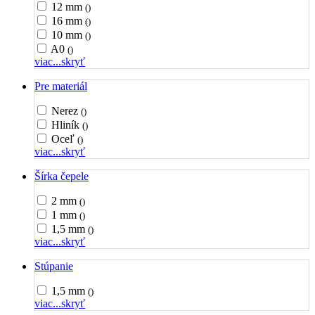
12 mm
()
16 mm
()
10 mm
()
A0
()
viac...
skryť
Pre materiál
Nerez
()
Hliník
()
Oceľ
()
viac...
skryť
Šírka čepele
2 mm
()
1 mm
()
1,5 mm
()
viac...
skryť
Stúpanie
1,5 mm
()
viac...
skryť