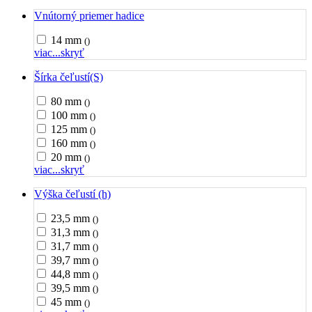
Vnútorný priemer hadice
14 mm
()
viac...
skryť
Šírka čeľustí(S)
80 mm
()
100 mm
()
125 mm
()
160 mm
()
20 mm
()
viac...
skryť
Výška čeľustí (h)
23,5 mm
()
31,3 mm
()
31,7 mm
()
39,7 mm
()
44,8 mm
()
39,5 mm
()
45 mm
()