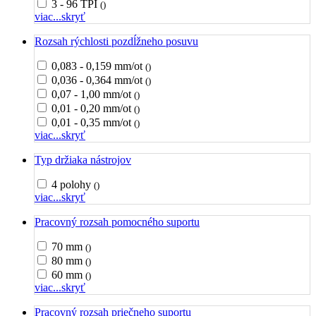
3 - 96 TPI
()
viac...
skryť
Rozsah rýchlosti pozdĺžneho posuvu
0,083 - 0,159 mm/ot
()
0,036 - 0,364 mm/ot
()
0,07 - 1,00 mm/ot
()
0,01 - 0,20 mm/ot
()
0,01 - 0,35 mm/ot
()
viac...
skryť
Typ držiaka nástrojov
4 polohy
()
viac...
skryť
Pracovný rozsah pomocného suportu
70 mm
()
80 mm
()
60 mm
()
viac...
skryť
Pracovný rozsah priečneho suportu