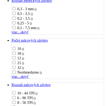
Rozsah metrických závitov
0,3 - 3 mm
()
0,5 - 3,5
()
0,2 - 3,5
()
0,25 - 5
()
0,1 - 7,5 mm
()
viac...
skryť
Počet palcových závitov
10
()
18
()
12
()
21
()
32
()
Neobmedzene
()
viac...
skryť
Rozsah palcových závitov
10 - 44 TPI
()
6 - 96 TPI
()
8 - 56 TPI
()