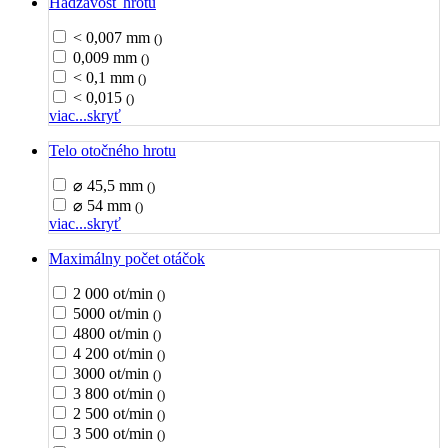
Hádzavosť hrotu
< 0,007 mm
()
0,009 mm
()
< 0,1 mm
()
< 0,015
()
viac...
skryť
Telo otočného hrotu
⌀ 45,5 mm
()
⌀ 54 mm
()
viac...
skryť
Maximálny počet otáčok
2 000 ot/min
()
5000 ot/min
()
4800 ot/min
()
4 200 ot/min
()
3000 ot/min
()
3 800 ot/min
()
2 500 ot/min
()
3 500 ot/min
()