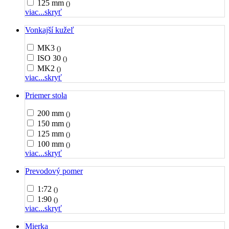
125 mm
()
viac...
skryť
Vonkajší kužeľ
MK3
()
ISO 30
()
MK2
()
viac...
skryť
Priemer stola
200 mm
()
150 mm
()
125 mm
()
100 mm
()
viac...
skryť
Prevodový pomer
1:72
()
1:90
()
viac...
skryť
Mierka