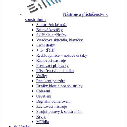
Nástroje a příslušenství k
soustruhům
Soustružnické nože
Britové kostičky
Sklíčidla a příruby
Vrtačková sklíčidla, hlavičky
Lícní desky
+ 14 ďalší
Rychloupínače – nožové držáky
Rádlovací nástroje
Frézovací přípravky
Příslušenství do koníku
Vrtáky
Redukční pouzdra
Držáky kleštin pro soustruhy
Chlazení
Osvětlení
Digitální odměřování
Závitovací nástroje
Strojní posuvy k soustruhům
Kryty
Měřidla
Svářečky