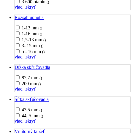
3 600 ot/min
()
viac...
skryť
Rozsah upnutia
1-13 mm
()
1-16 mm
()
1,5-13 mm
()
3- 15 mm
()
5 - 16 mm
()
viac...
skryť
Dĺžka skľučovadla
87,7 mm
()
200 mm
()
viac...
skryť
Šírka skľučovadla
43,5 mm
()
44, 5 mm
()
viac...
skryť
Vnútorný kužeľ