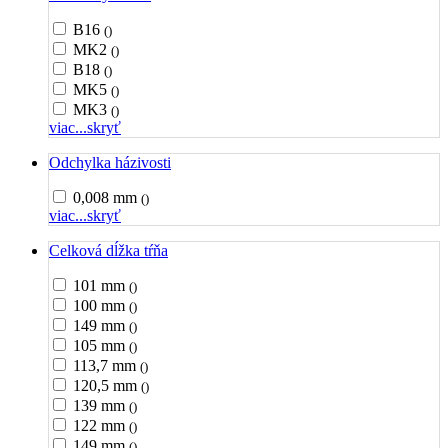
B16
()
MK2
()
B18
()
MK5
()
MK3
()
viac...
skryť
Odchylka házivosti
0,008 mm
()
viac...
skryť
Celková dĺžka tŕňa
101 mm
()
100 mm
()
149 mm
()
105 mm
()
113,7 mm
()
120,5 mm
()
139 mm
()
122 mm
()
149 mm
()