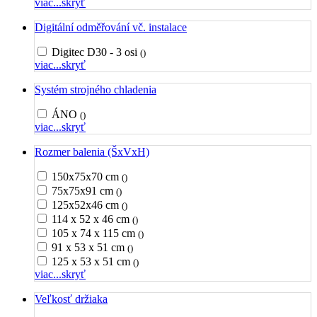
viac...
skryť
Digitální odměřování vč. instalace
Digitec D30 - 3 osi
()
viac...
skryť
Systém strojného chladenia
ÁNO
()
viac...
skryť
Rozmer balenia (ŠxVxH)
150x75x70 cm
()
75x75x91 cm
()
125x52x46 cm
()
114 x 52 x 46 cm
()
105 x 74 x 115 cm
()
91 x 53 x 51 cm
()
125 x 53 x 51 cm
()
viac...
skryť
Veľkosť držiaka