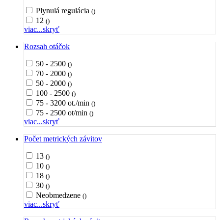
Plynulá regulácia
()
12
()
viac...
skryť
Rozsah otáčok
50 - 2500
()
70 - 2000
()
50 - 2000
()
100 - 2500
()
75 - 3200 ot./min
()
75 - 2500 ot/min
()
viac...
skryť
Počet metrických závitov
13
()
10
()
18
()
30
()
Neobmedzene
()
viac...
skryť