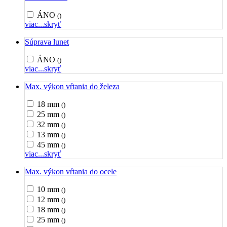
ÁNO
()
viac...
skryť
Súprava lunet
ÁNO
()
viac...
skryť
Max. výkon vŕtania do železa
18 mm
()
25 mm
()
32 mm
()
13 mm
()
45 mm
()
viac...
skryť
Max. výkon vŕtania do ocele
10 mm
()
12 mm
()
18 mm
()
25 mm
()