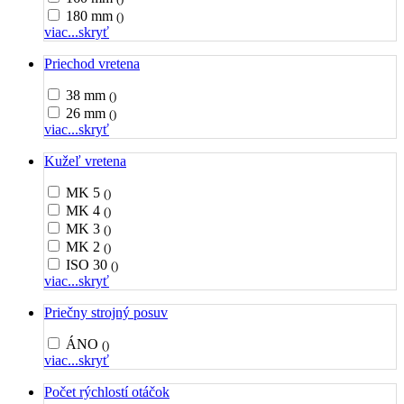
180 mm
()
viac...
skryť
Priechod vretena
38 mm
()
26 mm
()
viac...
skryť
Kužeľ vretena
MK 5
()
MK 4
()
MK 3
()
MK 2
()
ISO 30
()
viac...
skryť
Priečny strojný posuv
ÁNO
()
viac...
skryť
Počet rýchlostí otáčok