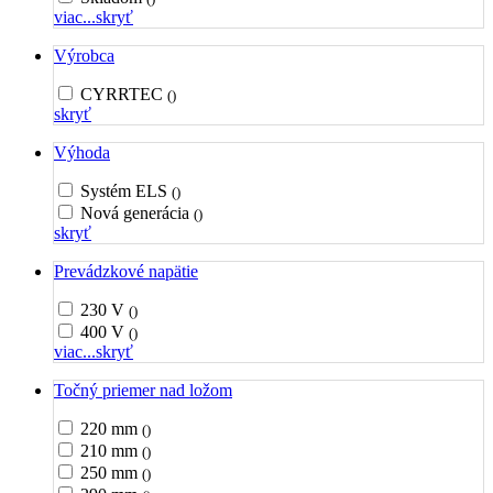
viac...
skryť
Výrobca
CYRRTEC
()
skryť
Výhoda
Systém ELS
()
Nová generácia
()
skryť
Prevádzkové napätie
230 V
()
400 V
()
viac...
skryť
Točný priemer nad ložom
220 mm
()
210 mm
()
250 mm
()