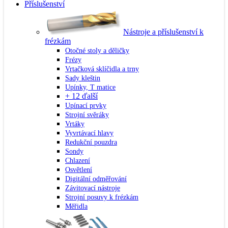
Příslušenství
Nástroje a příslušenství k
frézkám
Otočné stoly a děličky
Frézy
Vrtačková sklíčidla a trny
Sady kleštin
Upínky, T matice
+ 12 ďalší
Upínací prvky
Strojní svěráky
Vrtáky
Vyvrtávací hlavy
Redukční pouzdra
Sondy
Chlazení
Osvětlení
Digitální odměřování
Závitovací nástroje
Strojní posuvy k frézkám
Měřidla