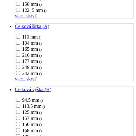
150 mm
()
122, 5 mm
()
viac...
skryť
Celková šírka (A)
110 mm
()
134 mm
()
165 mm
()
216 mm
()
177 mm
()
249 mm
()
242 mm
()
viac...
skryť
Celková výška (H)
94,5 mm
()
113,5 mm
()
125 mm
()
157 mm
()
150 mm
()
168 mm
()