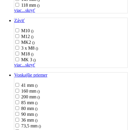
118 mm
()
viac...
skryť
Záviť
M10
()
M12
()
MK2
()
3 x M8
()
M18
()
MK 3
()
viac...
skryť
Vonkajšie priemer
41 mm
()
160 mm
()
200 mm
()
85 mm
()
80 mm
()
90 mm
()
36 mm
()
73,5 mm
()