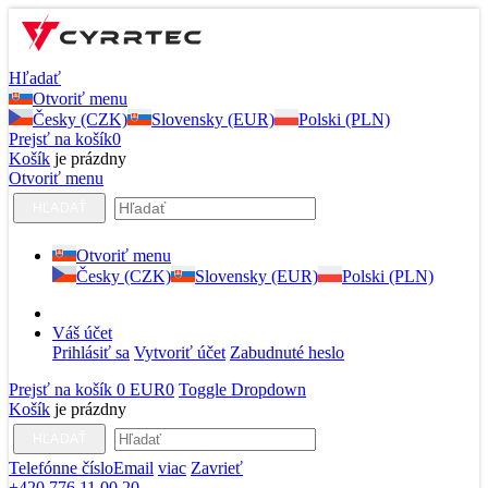
Hľadať
Otvoriť menu
Česky (CZK)
Slovensky (EUR)
Polski (PLN)
Prejsť na košík
0
Košík
je prázdny
Otvoriť menu
HĽADAŤ
Otvoriť menu
Česky (CZK)
Slovensky (EUR)
Polski (PLN)
Váš účet
Prihlásiť sa
Vytvoriť účet
Zabudnuté heslo
Prejsť na košík
0 EUR
0
Toggle Dropdown
Košík
je prázdny
HĽADAŤ
Telefónne číslo
Email
viac
Zavrieť
+420 776 11 00 20