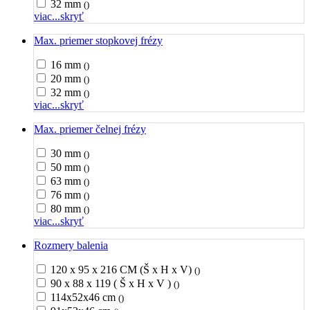
32 mm
()
viac...
skryť
Max. priemer stopkovej frézy
16 mm
()
20 mm
()
32 mm
()
viac...
skryť
Max. priemer čelnej frézy
30 mm
()
50 mm
()
63 mm
()
76 mm
()
80 mm
()
viac...
skryť
Rozmery balenia
120 x 95 x 216 CM (Š x H x V)
()
90 x 88 x 119 ( Š x H x V )
()
114x52x46 cm
()