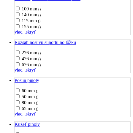
100 mm
()
140 mm
()
115 mm
()
155 mm
()
viac...
skryť
Rozsah posuvu suportu po lôžku
276 mm
()
476 mm
()
676 mm
()
viac...
skryť
Posun pinoly
60 mm
()
50 mm
()
80 mm
()
65 mm
()
viac...
skryť
Kužeľ pinoly