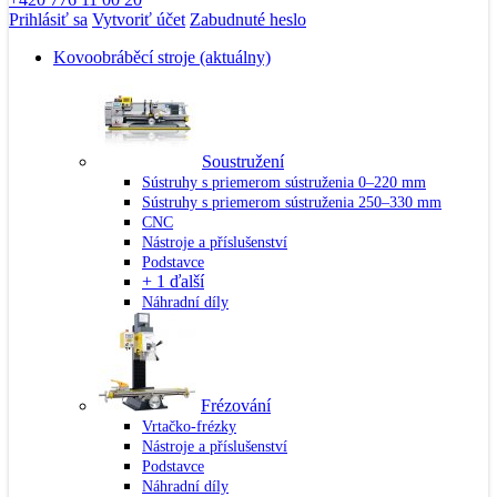
Prihlásiť sa
Vytvoriť účet
Zabudnuté heslo
Kovoobráběcí stroje
(aktuálny)
Soustružení
Sústruhy s priemerom sústruženia 0–220 mm
Sústruhy s priemerom sústruženia 250–330 mm
CNC
Nástroje a příslušenství
Podstavce
+ 1 ďalší
Náhradní díly
Frézování
Vrtačko-frézky
Nástroje a příslušenství
Podstavce
Náhradní díly