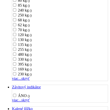
80 kg
()
85 kg
()
240 kg
()
250 kg
()
68 kg
()
62 kg
()
70 kg
()
120 kg
()
130 kg
()
135 kg
()
255 kg
()
480 kg
()
330 kg
()
395 kg
()
169 kg
()
230 kg
()
viac...
skryť
Závitový indikátor
ÁNO
()
viac...
skryť
Kalené lôžko