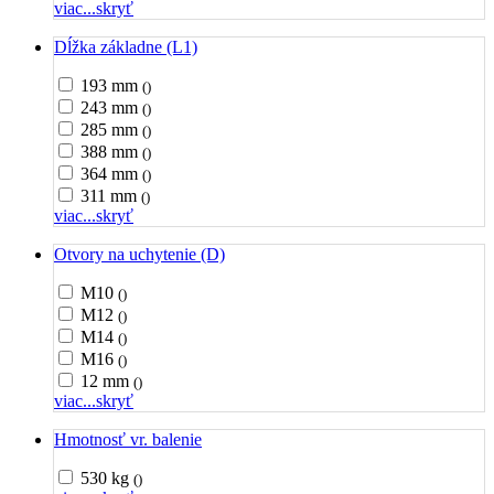
viac...
skryť
Dĺžka základne (L1)
193 mm
()
243 mm
()
285 mm
()
388 mm
()
364 mm
()
311 mm
()
viac...
skryť
Otvory na uchytenie (D)
M10
()
M12
()
M14
()
M16
()
12 mm
()
viac...
skryť
Hmotnosť vr. balenie
530 kg
()