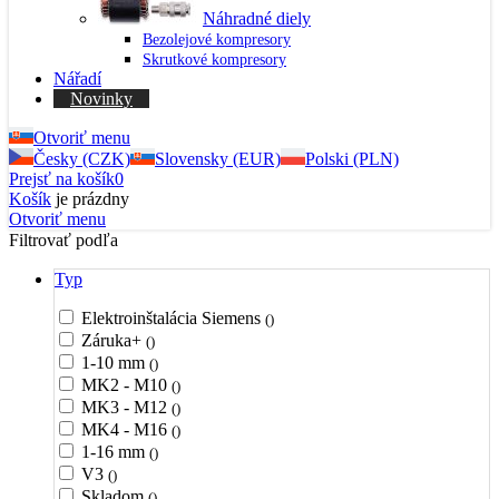
Náhradné diely
Bezolejové kompresory
Skrutkové kompresory
Nářadí
Novinky
Otvoriť menu
Česky (CZK)
Slovensky (EUR)
Polski (PLN)
Prejsť na košík
0
Košík
je prázdny
Otvoriť menu
Filtrovať podľa
Typ
Elektroinštalácia Siemens
()
Záruka+
()
1-10 mm
()
MK2 - M10
()
MK3 - M12
()
MK4 - M16
()
1-16 mm
()
V3
()
Skladom
()