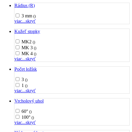
Rádius (R)
3 mm
()
viac...
skryť
Kužeľ stopky
MK2
()
MK 3
()
MK 4
()
viac...
skryť
Počet ložísk
3
()
1
()
viac...
skryť
Vrcholový uhol
60°
()
100°
()
viac...
skryť