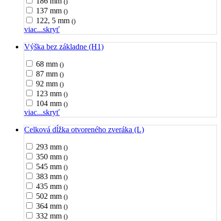
186 mm
()
137 mm
()
122, 5 mm
()
viac...
skryť
Výška bez základne (H1)
68 mm
()
87 mm
()
92 mm
()
123 mm
()
104 mm
()
viac...
skryť
Celková dĺžka otvoreného zveráka (L)
293 mm
()
350 mm
()
545 mm
()
383 mm
()
435 mm
()
502 mm
()
364 mm
()
332 mm
()