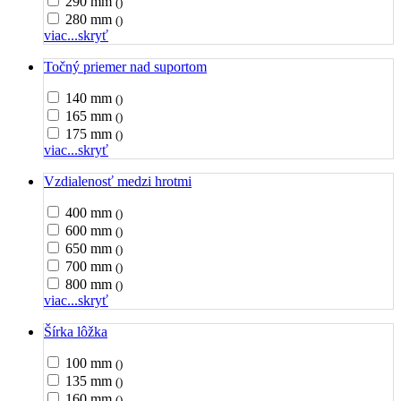
290 mm
()
280 mm
()
viac...
skryť
Točný priemer nad suportom
140 mm
()
165 mm
()
175 mm
()
viac...
skryť
Vzdialenosť medzi hrotmi
400 mm
()
600 mm
()
650 mm
()
700 mm
()
800 mm
()
viac...
skryť
Šírka lôžka
100 mm
()
135 mm
()
160 mm
()