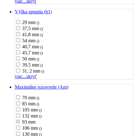
viac...
skryť
Výška upnutia (h1)
29 mm
()
37,5 mm
()
41,8 mm
()
54 mm
()
40,7 mm
()
45,7 mm
()
50 mm
()
39,5 mm
()
31, 2 mm
()
viac...
skryť
Maximálne rozovretie (Am)
70 mm
()
85 mm
()
105 mm
()
132 mm
()
93 mm
106 mm
()
130 mm
()