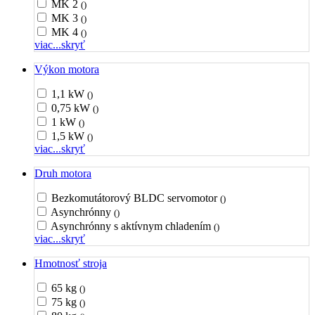
MK 2
()
MK 3
()
MK 4
()
viac...
skryť
Výkon motora
1,1 kW
()
0,75 kW
()
1 kW
()
1,5 kW
()
viac...
skryť
Druh motora
Bezkomutátorový BLDC servomotor
()
Asynchrónny
()
Asynchrónny s aktívnym chladením
()
viac...
skryť
Hmotnosť stroja
65 kg
()
75 kg
()