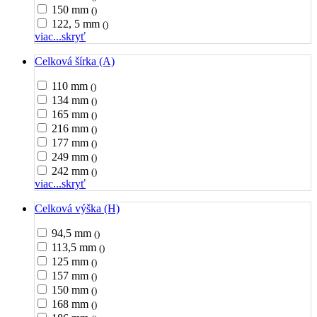
150 mm
()
122, 5 mm
()
viac...
skryť
Celková šírka (A)
110 mm
()
134 mm
()
165 mm
()
216 mm
()
177 mm
()
249 mm
()
242 mm
()
viac...
skryť
Celková výška (H)
94,5 mm
()
113,5 mm
()
125 mm
()
157 mm
()
150 mm
()
168 mm
()