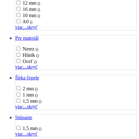
12 mm
()
16 mm
()
10 mm
()
A0
()
viac...
skryť
Pre materiál
Nerez
()
Hliník
()
Oceľ
()
viac...
skryť
Šírka čepele
2 mm
()
1 mm
()
1,5 mm
()
viac...
skryť
Stúpanie
1,5 mm
()
viac...
skryť