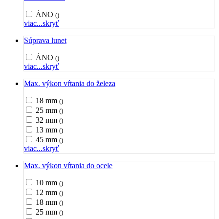
ÁNO
()
viac...
skryť
Súprava lunet
ÁNO
()
viac...
skryť
Max. výkon vŕtania do železa
18 mm
()
25 mm
()
32 mm
()
13 mm
()
45 mm
()
viac...
skryť
Max. výkon vŕtania do ocele
10 mm
()
12 mm
()
18 mm
()
25 mm
()