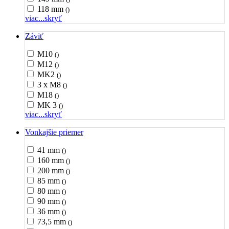
118 mm
()
viac...
skryť
Záviť
M10
()
M12
()
MK2
()
3 x M8
()
M18
()
MK 3
()
viac...
skryť
Vonkajšie priemer
41 mm
()
160 mm
()
200 mm
()
85 mm
()
80 mm
()
90 mm
()
36 mm
()
73,5 mm
()