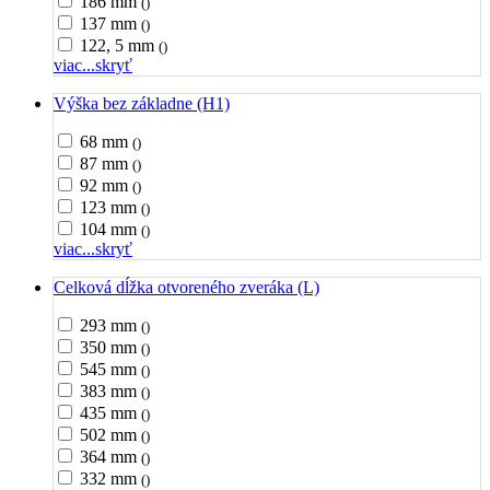
186 mm
()
137 mm
()
122, 5 mm
()
viac...
skryť
Výška bez základne (H1)
68 mm
()
87 mm
()
92 mm
()
123 mm
()
104 mm
()
viac...
skryť
Celková dĺžka otvoreného zveráka (L)
293 mm
()
350 mm
()
545 mm
()
383 mm
()
435 mm
()
502 mm
()
364 mm
()
332 mm
()