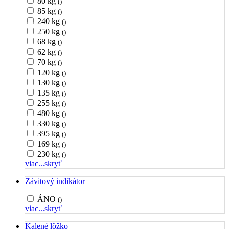
80 kg
()
85 kg
()
240 kg
()
250 kg
()
68 kg
()
62 kg
()
70 kg
()
120 kg
()
130 kg
()
135 kg
()
255 kg
()
480 kg
()
330 kg
()
395 kg
()
169 kg
()
230 kg
()
viac...
skryť
Závitový indikátor
ÁNO
()
viac...
skryť
Kalené lôžko