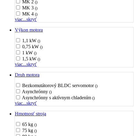
MK 2
()
MK 3
()
MK 4
()
viac...
skryť
Výkon motora
1,1 kW
()
0,75 kW
()
1 kW
()
1,5 kW
()
viac...
skryť
Druh motora
Bezkomutátorový BLDC servomotor
()
Asynchrónny
()
Asynchrónny s aktívnym chladením
()
viac...
skryť
Hmotnosť stroja
65 kg
()
75 kg
()