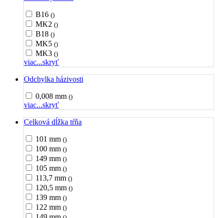
B16
()
MK2
()
B18
()
MK5
()
MK3
()
viac...
skryť
Odchylka házivosti
0,008 mm
()
viac...
skryť
Celková dĺžka tŕňa
101 mm
()
100 mm
()
149 mm
()
105 mm
()
113,7 mm
()
120,5 mm
()
139 mm
()
122 mm
()
149 mm
()