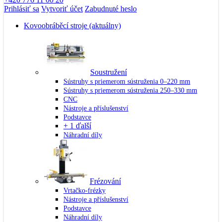
Prihlásiť sa
Vytvoriť účet
Zabudnuté heslo
Kovoobráběcí stroje
(aktuálny)
Soustružení
Sústruhy s priemerom sústruženia 0–220 mm
Sústruhy s priemerom sústruženia 250–330 mm
CNC
Nástroje a příslušenství
Podstavce
+ 1 ďalší
Náhradní díly
Frézování
Vrtačko-frézky
Nástroje a příslušenství
Podstavce
Náhradní díly