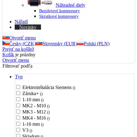
Náhradné diely
Bezolejové kompresory
Skrutkové kompresory
Nářadí
Novinky
Otvoriť menu
Česky (CZK)
Slovensky (EUR)
Polski (PLN)
Prejsť na košík
0
Košík
je prázdny
Otvoriť menu
Filtrovať podľa
Typ
Elektroinštalácia Siemens
()
Záruka+
()
1-10 mm
()
MK2 - M10
()
MK3 - M12
()
MK4 - M16
()
1-16 mm
()
V3
()
Skladom
()