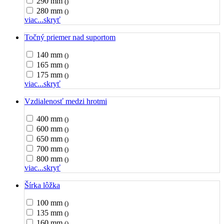
290 mm
()
280 mm
()
viac...
skryť
Točný priemer nad suportom
140 mm
()
165 mm
()
175 mm
()
viac...
skryť
Vzdialenosť medzi hrotmi
400 mm
()
600 mm
()
650 mm
()
700 mm
()
800 mm
()
viac...
skryť
Šírka lôžka
100 mm
()
135 mm
()
160 mm
()