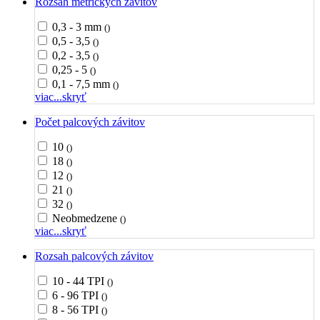
Rozsah metrických závitov
0,3 - 3 mm
()
0,5 - 3,5
()
0,2 - 3,5
()
0,25 - 5
()
0,1 - 7,5 mm
()
viac...
skryť
Počet palcových závitov
10
()
18
()
12
()
21
()
32
()
Neobmedzene
()
viac...
skryť
Rozsah palcových závitov
10 - 44 TPI
()
6 - 96 TPI
()
8 - 56 TPI
()