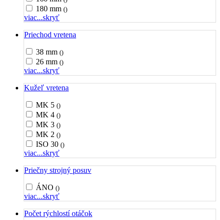
180 mm
()
viac...
skryť
Priechod vretena
38 mm
()
26 mm
()
viac...
skryť
Kužeľ vretena
MK 5
()
MK 4
()
MK 3
()
MK 2
()
ISO 30
()
viac...
skryť
Priečny strojný posuv
ÁNO
()
viac...
skryť
Počet rýchlostí otáčok