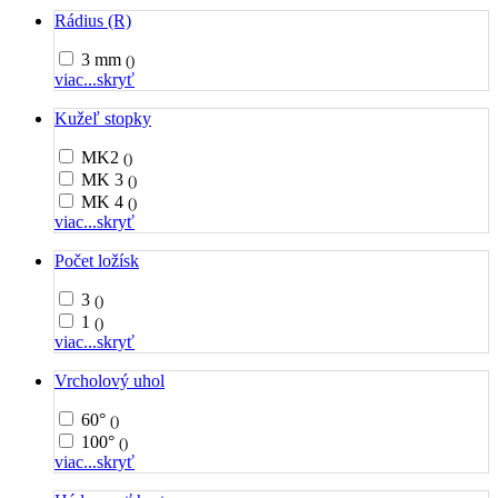
Rádius (R)
3 mm
()
viac...
skryť
Kužeľ stopky
MK2
()
MK 3
()
MK 4
()
viac...
skryť
Počet ložísk
3
()
1
()
viac...
skryť
Vrcholový uhol
60°
()
100°
()
viac...
skryť