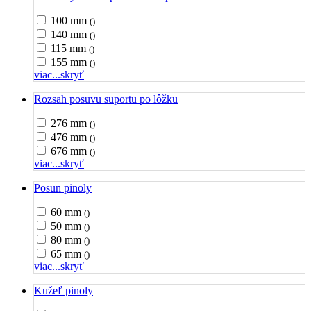
100 mm
()
140 mm
()
115 mm
()
155 mm
()
viac...
skryť
Rozsah posuvu suportu po lôžku
276 mm
()
476 mm
()
676 mm
()
viac...
skryť
Posun pinoly
60 mm
()
50 mm
()
80 mm
()
65 mm
()
viac...
skryť
Kužeľ pinoly