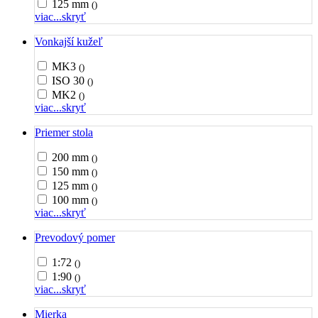
125 mm
()
viac...
skryť
Vonkajší kužeľ
MK3
()
ISO 30
()
MK2
()
viac...
skryť
Priemer stola
200 mm
()
150 mm
()
125 mm
()
100 mm
()
viac...
skryť
Prevodový pomer
1:72
()
1:90
()
viac...
skryť
Mierka