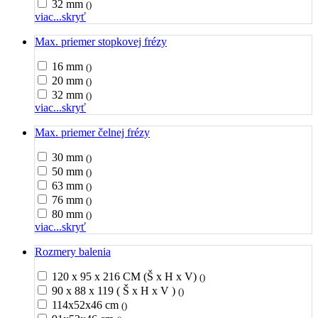
32 mm
()
viac...
skryť
Max. priemer stopkovej frézy
16 mm
()
20 mm
()
32 mm
()
viac...
skryť
Max. priemer čelnej frézy
30 mm
()
50 mm
()
63 mm
()
76 mm
()
80 mm
()
viac...
skryť
Rozmery balenia
120 x 95 x 216 CM (Š x H x V)
()
90 x 88 x 119 ( Š x H x V )
()
114x52x46 cm
()