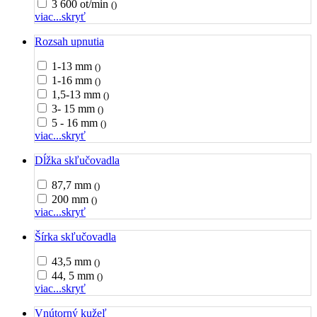
3 600 ot/min
()
viac...
skryť
Rozsah upnutia
1-13 mm
()
1-16 mm
()
1,5-13 mm
()
3- 15 mm
()
5 - 16 mm
()
viac...
skryť
Dĺžka skľučovadla
87,7 mm
()
200 mm
()
viac...
skryť
Šírka skľučovadla
43,5 mm
()
44, 5 mm
()
viac...
skryť
Vnútorný kužeľ