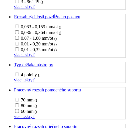
3 - 96 TPI
()
viac...
skryť
Rozsah rýchlosti pozdĺžneho posuvu
0,083 - 0,159 mm/ot
()
0,036 - 0,364 mm/ot
()
0,07 - 1,00 mm/ot
()
0,01 - 0,20 mm/ot
()
0,01 - 0,35 mm/ot
()
viac...
skryť
Typ držiaka nástrojov
4 polohy
()
viac...
skryť
Pracovný rozsah pomocného suportu
70 mm
()
80 mm
()
60 mm
()
viac...
skryť
Pracovný rozsah priečneho suportu