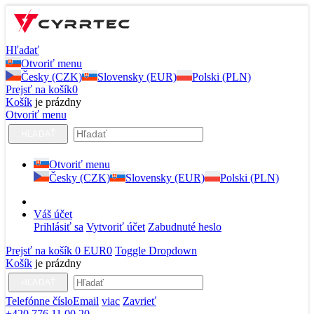
Hľadať
Otvoriť menu
Česky (CZK)
Slovensky (EUR)
Polski (PLN)
Prejsť na košík
0
Košík
je prázdny
Otvoriť menu
HĽADAŤ
Otvoriť menu
Česky (CZK)
Slovensky (EUR)
Polski (PLN)
Váš účet
Prihlásiť sa
Vytvoriť účet
Zabudnuté heslo
Prejsť na košík
0 EUR
0
Toggle Dropdown
Košík
je prázdny
HĽADAŤ
Telefónne číslo
Email
viac
Zavrieť
+420 776 11 00 20