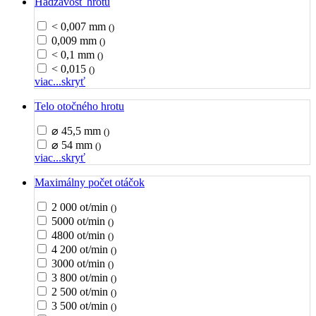
Hádzavosť hrotu
< 0,007 mm
()
0,009 mm
()
< 0,1 mm
()
< 0,015
()
viac...
skryť
Telo otočného hrotu
⌀ 45,5 mm
()
⌀ 54 mm
()
viac...
skryť
Maximálny počet otáčok
2 000 ot/min
()
5000 ot/min
()
4800 ot/min
()
4 200 ot/min
()
3000 ot/min
()
3 800 ot/min
()
2 500 ot/min
()
3 500 ot/min
()