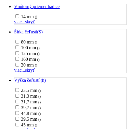
Vnútorný priemer hadice
14 mm
()
viac...
skryť
Šírka čeľustí(S)
80 mm
()
100 mm
()
125 mm
()
160 mm
()
20 mm
()
viac...
skryť
Výška čeľustí (h)
23,5 mm
()
31,3 mm
()
31,7 mm
()
39,7 mm
()
44,8 mm
()
39,5 mm
()
45 mm
()