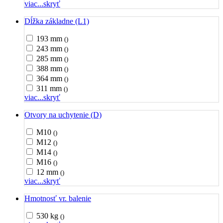
viac...
skryť
Dĺžka základne (L1)
193 mm
()
243 mm
()
285 mm
()
388 mm
()
364 mm
()
311 mm
()
viac...
skryť
Otvory na uchytenie (D)
M10
()
M12
()
M14
()
M16
()
12 mm
()
viac...
skryť
Hmotnosť vr. balenie
530 kg
()