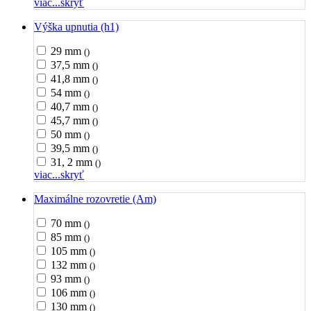
viac...
skryť
Výška upnutia (h1)
29 mm
()
37,5 mm
()
41,8 mm
()
54 mm
()
40,7 mm
()
45,7 mm
()
50 mm
()
39,5 mm
()
31, 2 mm
()
viac...
skryť
Maximálne rozovretie (Am)
70 mm
()
85 mm
()
105 mm
()
132 mm
()
93 mm
()
106 mm
()
130 mm
()