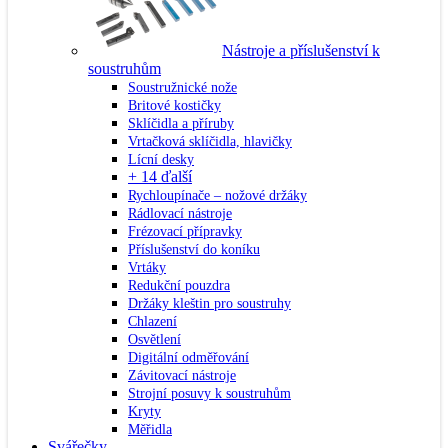
Nástroje a příslušenství k
soustruhům
Soustružnické nože
Britové kostičky
Sklíčidla a příruby
Vrtačková sklíčidla, hlavičky
Lícní desky
+ 14 ďalší
Rychloupínače – nožové držáky
Rádlovací nástroje
Frézovací přípravky
Příslušenství do koníku
Vrtáky
Redukční pouzdra
Držáky kleštin pro soustruhy
Chlazení
Osvětlení
Digitální odměřování
Závitovací nástroje
Strojní posuvy k soustruhům
Kryty
Měřidla
Svářečky