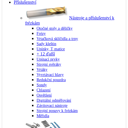
Příslušenství
Nástroje a příslušenství k
frézkám
Otočné stoly a děličky
Frézy
Vrtačková sklíčidla a trny
Sady kleštin
Upínky, T matice
+ 12 ďalší
Upínací prvky
Strojní svěráky
Vrtáky
Vyvrtávací hlavy
Redukční pouzdra
Sondy
Chlazení
Osvětlení
Digitální odměřování
Závitovací nástroje
Strojní posuvy k frézkám
Měřidla