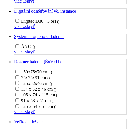
viac...
skryť
Digitální odměřování vč. instalace
Digitec D30 - 3 osi
()
viac...
skryť
Systém strojného chladenia
ÁNO
()
viac...
skryť
Rozmer balenia (ŠxVxH)
150x75x70 cm
()
75x75x91 cm
()
125x52x46 cm
()
114 x 52 x 46 cm
()
105 x 74 x 115 cm
()
91 x 53 x 51 cm
()
125 x 53 x 51 cm
()
viac...
skryť
Veľkosť držiaka