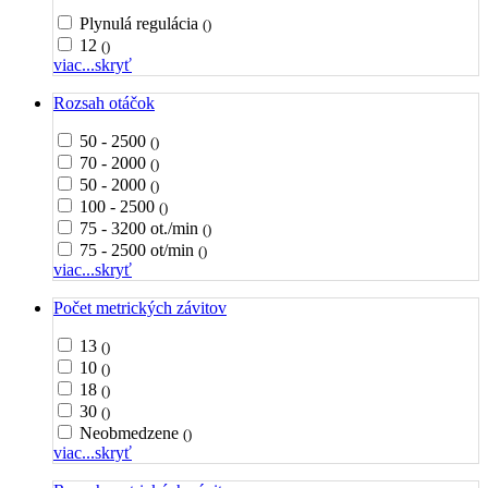
Plynulá regulácia
()
12
()
viac...
skryť
Rozsah otáčok
50 - 2500
()
70 - 2000
()
50 - 2000
()
100 - 2500
()
75 - 3200 ot./min
()
75 - 2500 ot/min
()
viac...
skryť
Počet metrických závitov
13
()
10
()
18
()
30
()
Neobmedzene
()
viac...
skryť