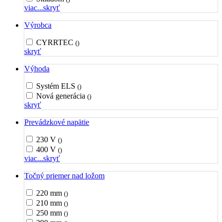
viac...
skryť
Výrobca
CYRRTEC
()
skryť
Výhoda
Systém ELS
()
Nová generácia
()
skryť
Prevádzkové napätie
230 V
()
400 V
()
viac...
skryť
Točný priemer nad ložom
220 mm
()
210 mm
()
250 mm
()