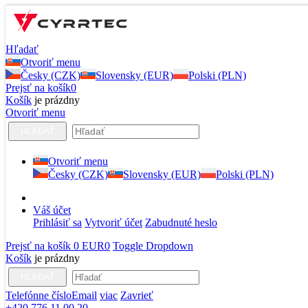
Hľadať
Otvoriť menu
Česky (CZK)
Slovensky (EUR)
Polski (PLN)
Prejsť na košík
0
Košík
je prázdny
Otvoriť menu
HĽADAŤ
Otvoriť menu
Česky (CZK)
Slovensky (EUR)
Polski (PLN)
Váš účet
Prihlásiť sa
Vytvoriť účet
Zabudnuté heslo
Prejsť na košík
0 EUR
0
Toggle Dropdown
Košík
je prázdny
HĽADAŤ
Telefónne číslo
Email
viac
Zavrieť
+420 776 11 00 20