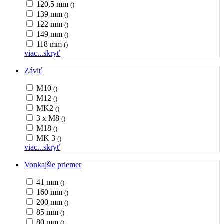
120,5 mm
()
139 mm
()
122 mm
()
149 mm
()
118 mm
()
viac...
skryť
Záviť
M10
()
M12
()
MK2
()
3 x M8
()
M18
()
MK 3
()
viac...
skryť
Vonkajšie priemer
41 mm
()
160 mm
()
200 mm
()
85 mm
()
80 mm
()