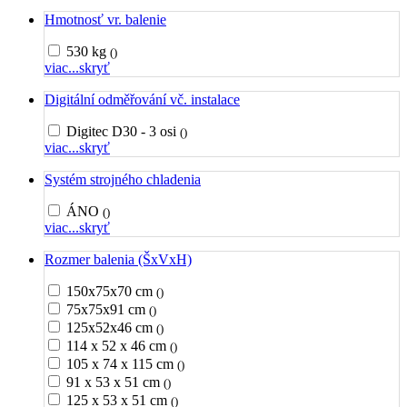
Hmotnosť vr. balenie
530 kg
()
viac...
skryť
Digitální odměřování vč. instalace
Digitec D30 - 3 osi
()
viac...
skryť
Systém strojného chladenia
ÁNO
()
viac...
skryť
Rozmer balenia (ŠxVxH)
150x75x70 cm
()
75x75x91 cm
()
125x52x46 cm
()
114 x 52 x 46 cm
()
105 x 74 x 115 cm
()
91 x 53 x 51 cm
()
125 x 53 x 51 cm
()