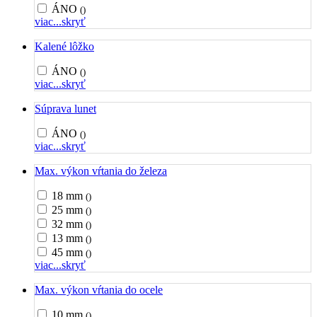
ÁNO
()
viac...
skryť
Kalené lôžko
ÁNO
()
viac...
skryť
Súprava lunet
ÁNO
()
viac...
skryť
Max. výkon vŕtania do železa
18 mm
()
25 mm
()
32 mm
()
13 mm
()
45 mm
()
viac...
skryť
Max. výkon vŕtania do ocele
10 mm
()