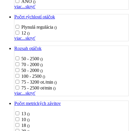
ÁNO
()
viac...
skryť
Počet rýchlostí otáčok
Plynulá regulácia
()
12
()
viac...
skryť
Rozsah otáčok
50 - 2500
()
70 - 2000
()
50 - 2000
()
100 - 2500
()
75 - 3200 ot./min
()
75 - 2500 ot/min
()
viac...
skryť
Počet metrických závitov
13
()
10
()
18
()