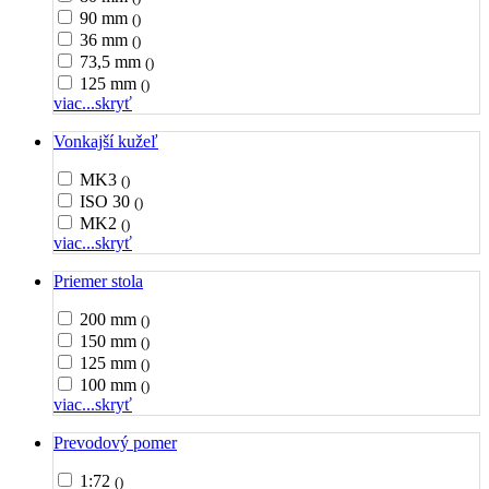
90 mm
()
36 mm
()
73,5 mm
()
125 mm
()
viac...
skryť
Vonkajší kužeľ
MK3
()
ISO 30
()
MK2
()
viac...
skryť
Priemer stola
200 mm
()
150 mm
()
125 mm
()
100 mm
()
viac...
skryť
Prevodový pomer
1:72
()