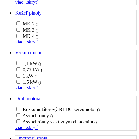
viac...
skryť
Kužeľ pinoly
MK 2
()
MK 3
()
MK 4
()
viac...
skryť
Výkon motora
1,1 kW
()
0,75 kW
()
1 kW
()
1,5 kW
()
viac...
skryť
Druh motora
Bezkomutátorový BLDC servomotor
()
Asynchrónny
()
Asynchrónny s aktívnym chladením
()
viac...
skryť
Hmotnosť stroja