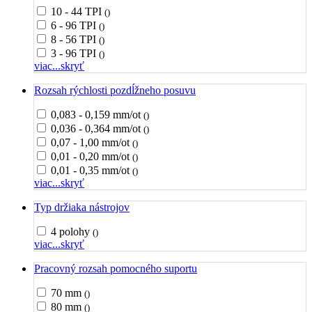
10 - 44 TPI
()
6 - 96 TPI
()
8 - 56 TPI
()
3 - 96 TPI
()
viac...
skryť
Rozsah rýchlosti pozdĺžneho posuvu
0,083 - 0,159 mm/ot
()
0,036 - 0,364 mm/ot
()
0,07 - 1,00 mm/ot
()
0,01 - 0,20 mm/ot
()
0,01 - 0,35 mm/ot
()
viac...
skryť
Typ držiaka nástrojov
4 polohy
()
viac...
skryť
Pracovný rozsah pomocného suportu
70 mm
()
80 mm
()