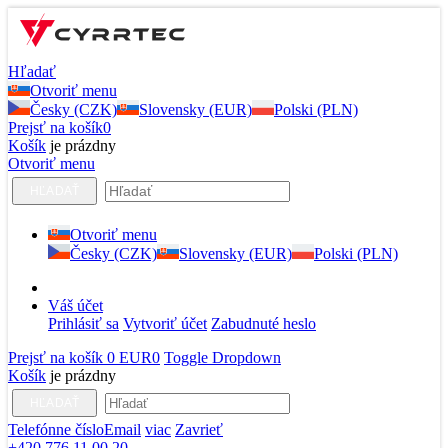
Hľadať
Otvoriť menu
Česky (CZK)
Slovensky (EUR)
Polski (PLN)
Prejsť na košík
0
Košík
je prázdny
Otvoriť menu
HĽADAŤ
Otvoriť menu
Česky (CZK)
Slovensky (EUR)
Polski (PLN)
Váš účet
Prihlásiť sa
Vytvoriť účet
Zabudnuté heslo
Prejsť na košík
0 EUR
0
Toggle Dropdown
Košík
je prázdny
HĽADAŤ
Telefónne číslo
Email
viac
Zavrieť
+420 776 11 00 20