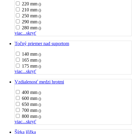
220 mm
()
210 mm
()
250 mm
()
290 mm
()
280 mm
()
viac...
skryť
Točný priemer nad suportom
140 mm
()
165 mm
()
175 mm
()
viac...
skryť
Vzdialenosť medzi hrotmi
400 mm
()
600 mm
()
650 mm
()
700 mm
()
800 mm
()
viac...
skryť
Šírka lôžka