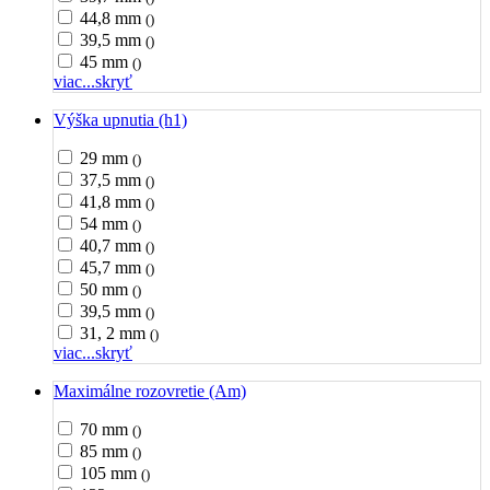
44,8 mm
()
39,5 mm
()
45 mm
()
viac...
skryť
Výška upnutia (h1)
29 mm
()
37,5 mm
()
41,8 mm
()
54 mm
()
40,7 mm
()
45,7 mm
()
50 mm
()
39,5 mm
()
31, 2 mm
()
viac...
skryť
Maximálne rozovretie (Am)
70 mm
()
85 mm
()
105 mm
()