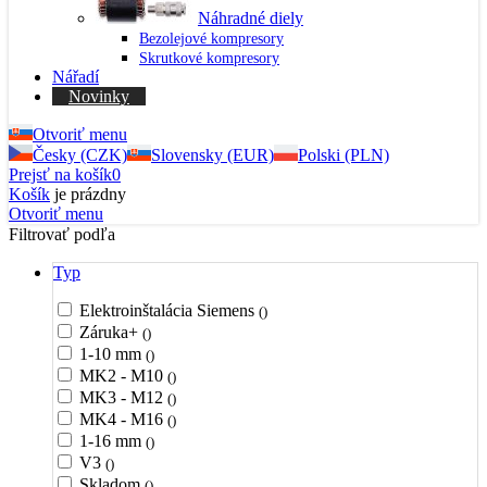
Náhradné diely
Bezolejové kompresory
Skrutkové kompresory
Nářadí
Novinky
Otvoriť menu
Česky (CZK)
Slovensky (EUR)
Polski (PLN)
Prejsť na košík
0
Košík
je prázdny
Otvoriť menu
Filtrovať podľa
Typ
Elektroinštalácia Siemens
()
Záruka+
()
1-10 mm
()
MK2 - M10
()
MK3 - M12
()
MK4 - M16
()
1-16 mm
()
V3
()
Skladom
()