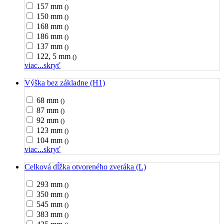
157 mm
()
150 mm
()
168 mm
()
186 mm
()
137 mm
()
122, 5 mm
()
viac...
skryť
Výška bez základne (H1)
68 mm
()
87 mm
()
92 mm
()
123 mm
()
104 mm
()
viac...
skryť
Celková dĺžka otvoreného zveráka (L)
293 mm
()
350 mm
()
545 mm
()
383 mm
()