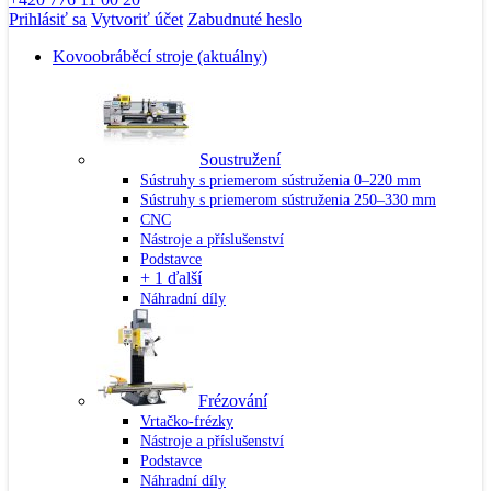
Prihlásiť sa
Vytvoriť účet
Zabudnuté heslo
Kovoobráběcí stroje
(aktuálny)
Soustružení
Sústruhy s priemerom sústruženia 0–220 mm
Sústruhy s priemerom sústruženia 250–330 mm
CNC
Nástroje a příslušenství
Podstavce
+ 1 ďalší
Náhradní díly
Frézování
Vrtačko-frézky
Nástroje a příslušenství
Podstavce
Náhradní díly