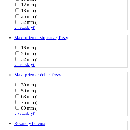
12 mm
()
18 mm
()
25 mm
()
32 mm
()
viac...
skryť
Max. priemer stopkovej frézy
16 mm
()
20 mm
()
32 mm
()
viac...
skryť
Max. priemer čelnej frézy
30 mm
()
50 mm
()
63 mm
()
76 mm
()
80 mm
()
viac...
skryť
Rozmery balenia