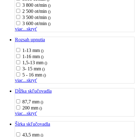
3 800 ot/min
()
2 500 ot/min
()
3 500 ot/min
()
3 600 ot/min
()
viac...
skryť
Rozsah upnutia
1-13 mm
()
1-16 mm
()
1,5-13 mm
()
3- 15 mm
()
5 - 16 mm
()
viac...
skryť
Dĺžka skľučovadla
87,7 mm
()
200 mm
()
viac...
skryť
Šírka skľučovadla
43,5 mm
()