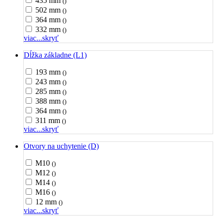
435 mm
()
502 mm
()
364 mm
()
332 mm
()
viac...
skryť
Dĺžka základne (L1)
193 mm
()
243 mm
()
285 mm
()
388 mm
()
364 mm
()
311 mm
()
viac...
skryť
Otvory na uchytenie (D)
M10
()
M12
()
M14
()
M16
()
12 mm
()
viac...
skryť