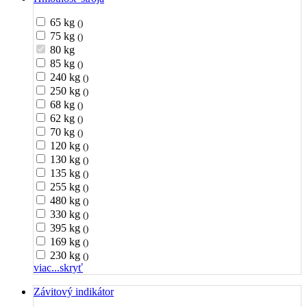
65 kg
()
75 kg
()
80 kg
85 kg
()
240 kg
()
250 kg
()
68 kg
()
62 kg
()
70 kg
()
120 kg
()
130 kg
()
135 kg
()
255 kg
()
480 kg
()
330 kg
()
395 kg
()
169 kg
()
230 kg
()
viac...
skryť
Závitový indikátor