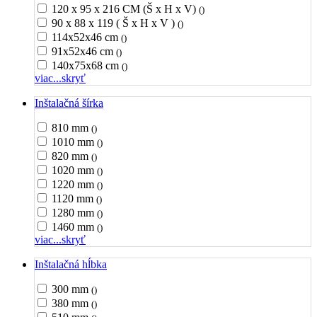
120 x 95 x 216 CM (Š x H x V)
()
90 x 88 x 119 ( Š x H x V )
()
114x52x46 cm
()
91x52x46 cm
()
140x75x68 cm
()
viac...
skryť
Inštalačná šírka
810 mm
()
1010 mm
()
820 mm
()
1020 mm
()
1220 mm
()
1120 mm
()
1280 mm
()
1460 mm
()
viac...
skryť
Inštalačná hĺbka
300 mm
()
380 mm
()