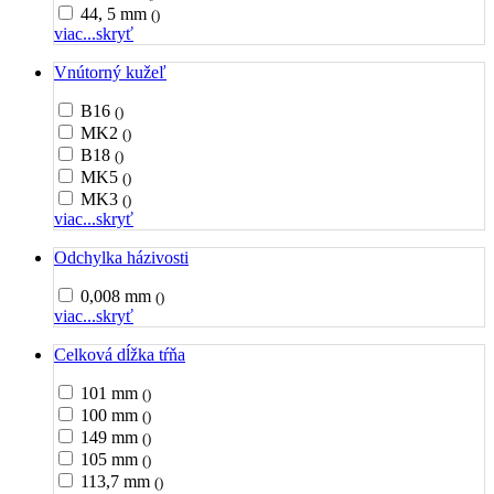
44, 5 mm
()
viac...
skryť
Vnútorný kužeľ
B16
()
MK2
()
B18
()
MK5
()
MK3
()
viac...
skryť
Odchylka házivosti
0,008 mm
()
viac...
skryť
Celková dĺžka tŕňa
101 mm
()
100 mm
()
149 mm
()
105 mm
()
113,7 mm
()