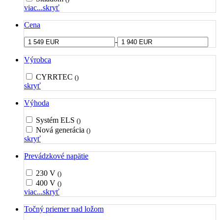
viac...
skryť
Cena
-
Výrobca
CYRRTEC
()
skryť
Výhoda
Systém ELS
()
Nová generácia
()
skryť
Prevádzkové napätie
230 V
()
400 V
()
viac...
skryť
Točný priemer nad ložom