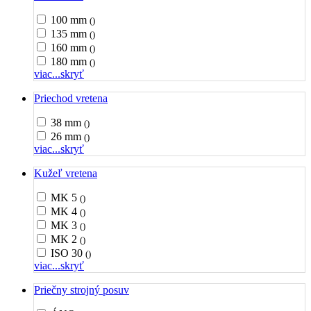
100 mm
()
135 mm
()
160 mm
()
180 mm
()
viac...
skryť
Priechod vretena
38 mm
()
26 mm
()
viac...
skryť
Kužeľ vretena
MK 5
()
MK 4
()
MK 3
()
MK 2
()
ISO 30
()
viac...
skryť
Priečny strojný posuv