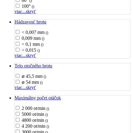
60°
()
100°
()
viac...
skryť
Hádzavosť hrotu
< 0,007 mm
()
0,009 mm
()
< 0,1 mm
()
< 0,015
()
viac...
skryť
Telo otočného hrotu
⌀ 45,5 mm
()
⌀ 54 mm
()
viac...
skryť
Maximálny počet otáčok
2 000 ot/min
()
5000 ot/min
()
4800 ot/min
()
4 200 ot/min
()
3000 ot/min
()