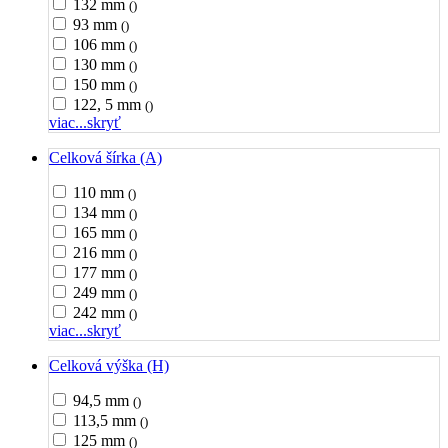
132 mm
()
93 mm
()
106 mm
()
130 mm
()
150 mm
()
122, 5 mm
()
viac...
skryť
Celková šírka (A)
110 mm
()
134 mm
()
165 mm
()
216 mm
()
177 mm
()
249 mm
()
242 mm
()
viac...
skryť
Celková výška (H)
94,5 mm
()
113,5 mm
()
125 mm
()