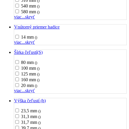
510 mm
()
540 mm
()
580 mm
()
viac...
skryť
Vnútorný priemer hadice
14 mm
()
viac...
skryť
Šírka čeľustí(S)
80 mm
()
100 mm
()
125 mm
()
160 mm
()
20 mm
()
viac...
skryť
Výška čeľustí (h)
23,5 mm
()
31,3 mm
()
31,7 mm
()
39,7 mm
()