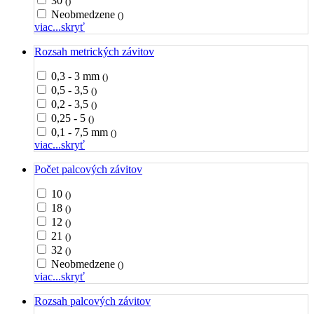
30
()
Neobmedzene
()
viac...
skryť
Rozsah metrických závitov
0,3 - 3 mm
()
0,5 - 3,5
()
0,2 - 3,5
()
0,25 - 5
()
0,1 - 7,5 mm
()
viac...
skryť
Počet palcových závitov
10
()
18
()
12
()
21
()
32
()
Neobmedzene
()
viac...
skryť
Rozsah palcových závitov