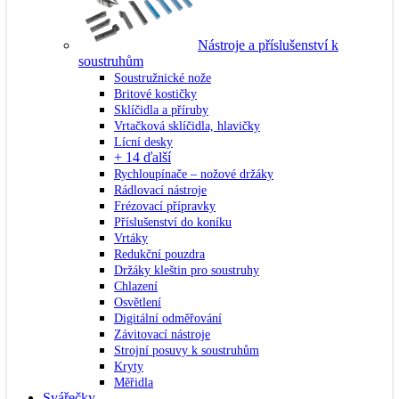
Nástroje a příslušenství k
soustruhům
Soustružnické nože
Britové kostičky
Sklíčidla a příruby
Vrtačková sklíčidla, hlavičky
Lícní desky
+ 14 ďalší
Rychloupínače – nožové držáky
Rádlovací nástroje
Frézovací přípravky
Příslušenství do koníku
Vrtáky
Redukční pouzdra
Držáky kleštin pro soustruhy
Chlazení
Osvětlení
Digitální odměřování
Závitovací nástroje
Strojní posuvy k soustruhům
Kryty
Měřidla
Svářečky