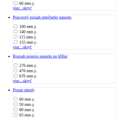
60 mm
()
viac...
skryť
Pracovný rozsah priečneho suportu
100 mm
()
140 mm
()
115 mm
()
155 mm
()
viac...
skryť
Rozsah posuvu suportu po lôžku
276 mm
()
476 mm
()
676 mm
()
viac...
skryť
Posun pinoly
60 mm
()
50 mm
()
80 mm
()
65 mm
()