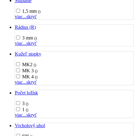
Stúpanie
1,5 mm
()
viac...
skryť
Rádius (R)
3 mm
()
viac...
skryť
Kužeľ stopky
MK2
()
MK 3
()
MK 4
()
viac...
skryť
Počet ložísk
3
()
1
()
viac...
skryť
Vrcholový uhol