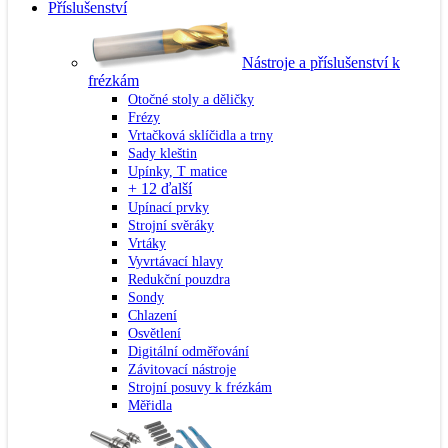
Příslušenství
Nástroje a příslušenství k
frézkám
Otočné stoly a děličky
Frézy
Vrtačková sklíčidla a trny
Sady kleštin
Upínky, T matice
+ 12 ďalší
Upínací prvky
Strojní svěráky
Vrtáky
Vyvrtávací hlavy
Redukční pouzdra
Sondy
Chlazení
Osvětlení
Digitální odměřování
Závitovací nástroje
Strojní posuvy k frézkám
Měřidla