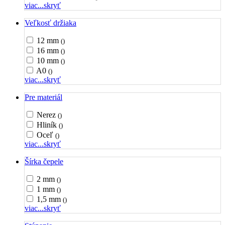
viac...
skryť
Veľkosť držiaka
12 mm
()
16 mm
()
10 mm
()
A0
()
viac...
skryť
Pre materiál
Nerez
()
Hliník
()
Oceľ
()
viac...
skryť
Šírka čepele
2 mm
()
1 mm
()
1,5 mm
()
viac...
skryť