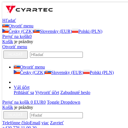
Hľadať
Otvoriť menu
Česky (CZK)
Slovensky (EUR)
Polski (PLN)
Prejsť na košík
0
Košík
je prázdny
Otvoriť menu
HĽADAŤ
Otvoriť menu
Česky (CZK)
Slovensky (EUR)
Polski (PLN)
Váš účet
Prihlásiť sa
Vytvoriť účet
Zabudnuté heslo
Prejsť na košík
0 EUR
0
Toggle Dropdown
Košík
je prázdny
HĽADAŤ
Telefónne číslo
Email
viac
Zavrieť
+420 776 11 00 20