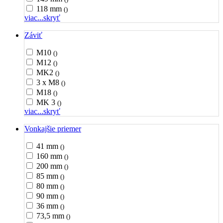
118 mm
()
viac...
skryť
Záviť
M10
()
M12
()
MK2
()
3 x M8
()
M18
()
MK 3
()
viac...
skryť
Vonkajšie priemer
41 mm
()
160 mm
()
200 mm
()
85 mm
()
80 mm
()
90 mm
()
36 mm
()
73,5 mm
()