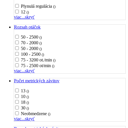
Plynulá regulácia
()
12
()
viac...
skryť
Rozsah otáčok
50 - 2500
()
70 - 2000
()
50 - 2000
()
100 - 2500
()
75 - 3200 ot./min
()
75 - 2500 ot/min
()
viac...
skryť
Počet metrických závitov
13
()
10
()
18
()
30
()
Neobmedzene
()
viac...
skryť