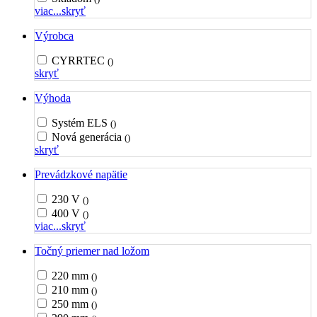
viac...
skryť
Výrobca
CYRRTEC
()
skryť
Výhoda
Systém ELS
()
Nová generácia
()
skryť
Prevádzkové napätie
230 V
()
400 V
()
viac...
skryť
Točný priemer nad ložom
220 mm
()
210 mm
()
250 mm
()