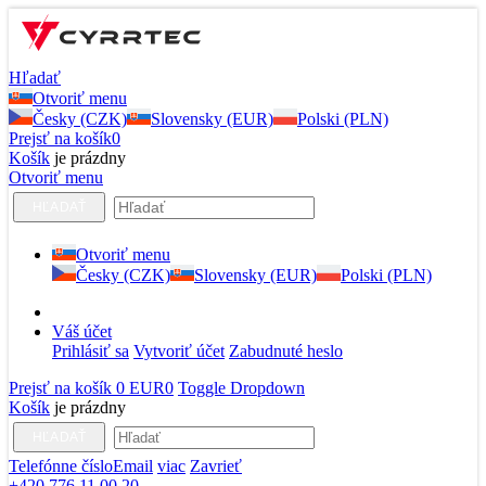
Hľadať
Otvoriť menu
Česky (CZK)
Slovensky (EUR)
Polski (PLN)
Prejsť na košík
0
Košík
je prázdny
Otvoriť menu
HĽADAŤ
Otvoriť menu
Česky (CZK)
Slovensky (EUR)
Polski (PLN)
Váš účet
Prihlásiť sa
Vytvoriť účet
Zabudnuté heslo
Prejsť na košík
0 EUR
0
Toggle Dropdown
Košík
je prázdny
HĽADAŤ
Telefónne číslo
Email
viac
Zavrieť
+420 776 11 00 20