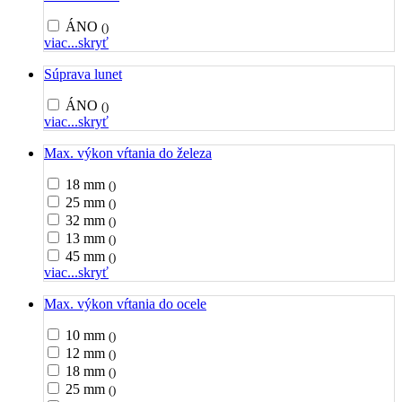
ÁNO
()
viac...
skryť
Súprava lunet
ÁNO
()
viac...
skryť
Max. výkon vŕtania do železa
18 mm
()
25 mm
()
32 mm
()
13 mm
()
45 mm
()
viac...
skryť
Max. výkon vŕtania do ocele
10 mm
()
12 mm
()
18 mm
()
25 mm
()