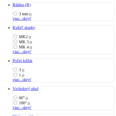
Rádius (R)
3 mm
()
viac...
skryť
Kužeľ stopky
MK2
()
MK 3
()
MK 4
()
viac...
skryť
Počet ložísk
3
()
1
()
viac...
skryť
Vrcholový uhol
60°
()
100°
()
viac...
skryť