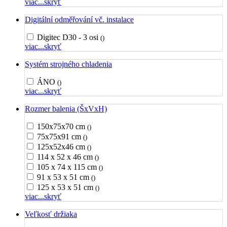
viac...
skryť
Digitální odměřování vč. instalace
Digitec D30 - 3 osi
()
viac...
skryť
Systém strojného chladenia
ÁNO
()
viac...
skryť
Rozmer balenia (ŠxVxH)
150x75x70 cm
()
75x75x91 cm
()
125x52x46 cm
()
114 x 52 x 46 cm
()
105 x 74 x 115 cm
()
91 x 53 x 51 cm
()
125 x 53 x 51 cm
()
viac...
skryť
Veľkosť držiaka