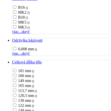
B16
()
MK2
()
B18
()
MK5
()
MK3
()
viac...
skryť
Odchylka házivosti
0,008 mm
()
viac...
skryť
Celková dĺžka tŕňa
101 mm
()
100 mm
()
149 mm
()
105 mm
()
113,7 mm
()
120,5 mm
()
139 mm
()
122 mm
()
149 mm
()