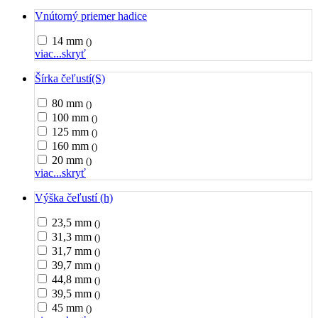
Vnútorný priemer hadice
14 mm
()
viac...
skryť
Šírka čeľustí(S)
80 mm
()
100 mm
()
125 mm
()
160 mm
()
20 mm
()
viac...
skryť
Výška čeľustí (h)
23,5 mm
()
31,3 mm
()
31,7 mm
()
39,7 mm
()
44,8 mm
()
39,5 mm
()
45 mm
()