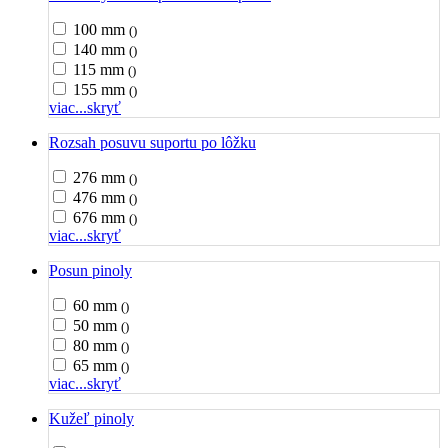
100 mm
()
140 mm
()
115 mm
()
155 mm
()
viac...
skryť
Rozsah posuvu suportu po lôžku
276 mm
()
476 mm
()
676 mm
()
viac...
skryť
Posun pinoly
60 mm
()
50 mm
()
80 mm
()
65 mm
()
viac...
skryť
Kužeľ pinoly