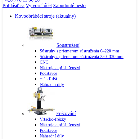
Prihlásiť sa
Vytvoriť účet
Zabudnuté heslo
Kovoobráběcí stroje
(aktuálny)
Soustružení
Sústruhy s priemerom sústruženia 0–220 mm
Sústruhy s priemerom sústruženia 250–330 mm
CNC
Nástroje a příslušenství
Podstavce
+ 1 ďalší
Náhradní díly
Frézování
Vrtačko-frézky
Nástroje a příslušenství
Podstavce
Náhradní díly