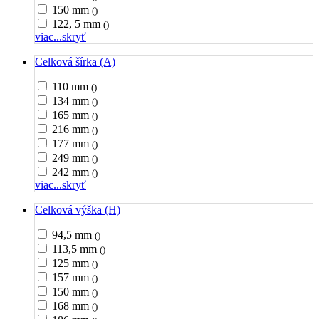
150 mm
()
122, 5 mm
()
viac...
skryť
Celková šírka (A)
110 mm
()
134 mm
()
165 mm
()
216 mm
()
177 mm
()
249 mm
()
242 mm
()
viac...
skryť
Celková výška (H)
94,5 mm
()
113,5 mm
()
125 mm
()
157 mm
()
150 mm
()
168 mm
()