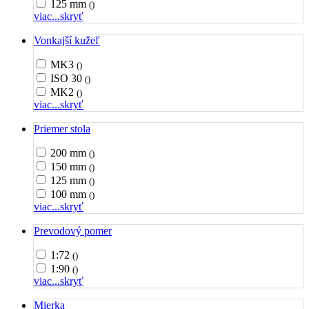
125 mm
()
viac...
skryť
Vonkajší kužeľ
MK3
()
ISO 30
()
MK2
()
viac...
skryť
Priemer stola
200 mm
()
150 mm
()
125 mm
()
100 mm
()
viac...
skryť
Prevodový pomer
1:72
()
1:90
()
viac...
skryť
Mierka