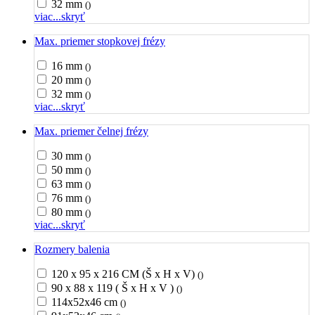
32 mm
()
viac...
skryť
Max. priemer stopkovej frézy
16 mm
()
20 mm
()
32 mm
()
viac...
skryť
Max. priemer čelnej frézy
30 mm
()
50 mm
()
63 mm
()
76 mm
()
80 mm
()
viac...
skryť
Rozmery balenia
120 x 95 x 216 CM (Š x H x V)
()
90 x 88 x 119 ( Š x H x V )
()
114x52x46 cm
()