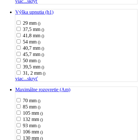
viac...
skryť
Výška upnutia (h1)
29 mm
()
37,5 mm
()
41,8 mm
()
54 mm
()
40,7 mm
()
45,7 mm
()
50 mm
()
39,5 mm
()
31, 2 mm
()
viac...
skryť
Maximálne rozovretie (Am)
70 mm
()
85 mm
()
105 mm
()
132 mm
()
93 mm
()
106 mm
()
130 mm
()