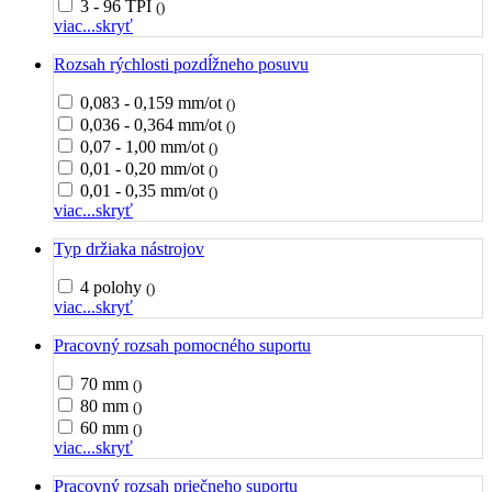
3 - 96 TPI
()
viac...
skryť
Rozsah rýchlosti pozdĺžneho posuvu
0,083 - 0,159 mm/ot
()
0,036 - 0,364 mm/ot
()
0,07 - 1,00 mm/ot
()
0,01 - 0,20 mm/ot
()
0,01 - 0,35 mm/ot
()
viac...
skryť
Typ držiaka nástrojov
4 polohy
()
viac...
skryť
Pracovný rozsah pomocného suportu
70 mm
()
80 mm
()
60 mm
()
viac...
skryť
Pracovný rozsah priečneho suportu