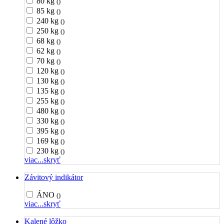
80 kg
()
85 kg
()
240 kg
()
250 kg
()
68 kg
()
62 kg
()
70 kg
()
120 kg
()
130 kg
()
135 kg
()
255 kg
()
480 kg
()
330 kg
()
395 kg
()
169 kg
()
230 kg
()
viac...
skryť
Závitový indikátor
ÁNO
()
viac...
skryť
Kalené lôžko