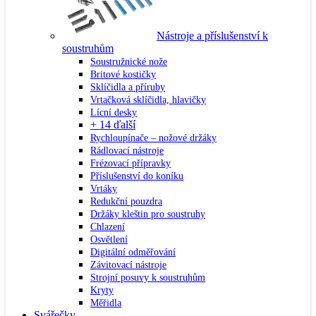
Nástroje a příslušenství k
soustruhům
Soustružnické nože
Britové kostičky
Sklíčidla a příruby
Vrtačková sklíčidla, hlavičky
Lícní desky
+ 14 ďalší
Rychloupínače – nožové držáky
Rádlovací nástroje
Frézovací přípravky
Příslušenství do koníku
Vrtáky
Redukční pouzdra
Držáky kleštin pro soustruhy
Chlazení
Osvětlení
Digitální odměřování
Závitovací nástroje
Strojní posuvy k soustruhům
Kryty
Měřidla
Svářečky