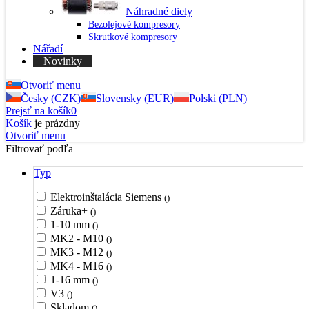
Náhradné diely
Bezolejové kompresory
Skrutkové kompresory
Nářadí
Novinky
Otvoriť menu
Česky (CZK)
Slovensky (EUR)
Polski (PLN)
Prejsť na košík
0
Košík
je prázdny
Otvoriť menu
Filtrovať podľa
Typ
Elektroinštalácia Siemens
()
Záruka+
()
1-10 mm
()
MK2 - M10
()
MK3 - M12
()
MK4 - M16
()
1-16 mm
()
V3
()
Skladom
()