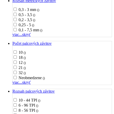
Rozsah metrických závitov
0,3 - 3 mm
()
0,5 - 3,5
()
0,2 - 3,5
()
0,25 - 5
()
0,1 - 7,5 mm
()
viac...
skryť
Počet palcových závitov
10
()
18
()
12
()
21
()
32
()
Neobmedzene
()
viac...
skryť
Rozsah palcových závitov
10 - 44 TPI
()
6 - 96 TPI
()
8 - 56 TPI
()