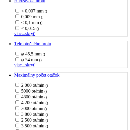
Hádzavosť hrotu
< 0,007 mm
()
0,009 mm
()
< 0,1 mm
()
< 0,015
()
viac...
skryť
Telo otočného hrotu
⌀ 45,5 mm
()
⌀ 54 mm
()
viac...
skryť
Maximálny počet otáčok
2 000 ot/min
()
5000 ot/min
()
4800 ot/min
()
4 200 ot/min
()
3000 ot/min
()
3 800 ot/min
()
2 500 ot/min
()
3 500 ot/min
()