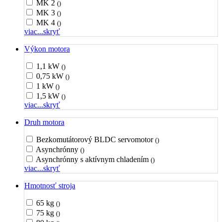
MK 2
()
MK 3
()
MK 4
()
viac...
skryť
Výkon motora
1,1 kW
()
0,75 kW
()
1 kW
()
1,5 kW
()
viac...
skryť
Druh motora
Bezkomutátorový BLDC servomotor
()
Asynchrónny
()
Asynchrónny s aktívnym chladením
()
viac...
skryť
Hmotnosť stroja
65 kg
()
75 kg
()