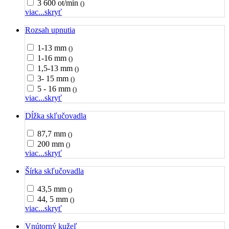
3 600 ot/min
()
viac...
skryť
Rozsah upnutia
1-13 mm
()
1-16 mm
()
1,5-13 mm
()
3- 15 mm
()
5 - 16 mm
()
viac...
skryť
Dĺžka skľučovadla
87,7 mm
()
200 mm
()
viac...
skryť
Šírka skľučovadla
43,5 mm
()
44, 5 mm
()
viac...
skryť
Vnútorný kužeľ