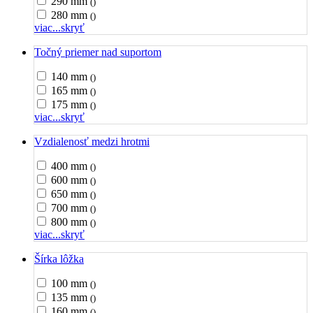
290 mm
()
280 mm
()
viac...
skryť
Točný priemer nad suportom
140 mm
()
165 mm
()
175 mm
()
viac...
skryť
Vzdialenosť medzi hrotmi
400 mm
()
600 mm
()
650 mm
()
700 mm
()
800 mm
()
viac...
skryť
Šírka lôžka
100 mm
()
135 mm
()
160 mm
()