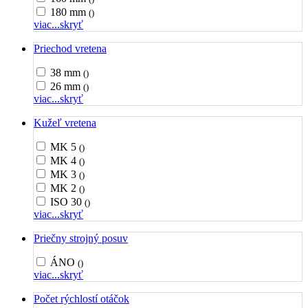
180 mm
()
viac...
skryť
Priechod vretena
38 mm
()
26 mm
()
viac...
skryť
Kužeľ vretena
MK 5
()
MK 4
()
MK 3
()
MK 2
()
ISO 30
()
viac...
skryť
Priečny strojný posuv
ÁNO
()
viac...
skryť
Počet rýchlostí otáčok