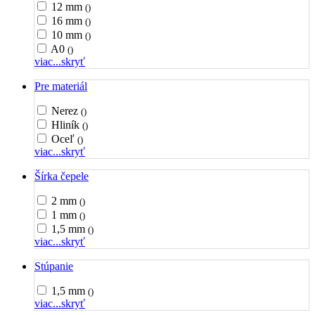
12 mm
()
16 mm
()
10 mm
()
A0
()
viac...
skryť
Pre materiál
Nerez
()
Hliník
()
Oceľ
()
viac...
skryť
Šírka čepele
2 mm
()
1 mm
()
1,5 mm
()
viac...
skryť
Stúpanie
1,5 mm
()
viac...
skryť