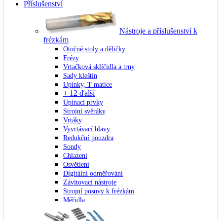
Příslušenství
Nástroje a příslušenství k
frézkám
Otočné stoly a děličky
Frézy
Vrtačková sklíčidla a trny
Sady kleštin
Upínky, T matice
+ 12 ďalší
Upínací prvky
Strojní svěráky
Vrtáky
Vyvrtávací hlavy
Redukční pouzdra
Sondy
Chlazení
Osvětlení
Digitální odměřování
Závitovací nástroje
Strojní posuvy k frézkám
Měřidla