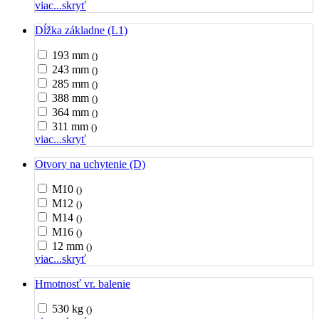
viac...
skryť
Dĺžka základne (L1)
193 mm
()
243 mm
()
285 mm
()
388 mm
()
364 mm
()
311 mm
()
viac...
skryť
Otvory na uchytenie (D)
M10
()
M12
()
M14
()
M16
()
12 mm
()
viac...
skryť
Hmotnosť vr. balenie
530 kg
()