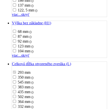
186 mm
()
137 mm
()
122, 5 mm
()
viac...
skryť
Výška bez základne (H1)
68 mm
()
87 mm
()
92 mm
()
123 mm
()
104 mm
()
viac...
skryť
Celková dĺžka otvoreného zveráka (L)
293 mm
350 mm
()
545 mm
()
383 mm
()
435 mm
()
502 mm
()
364 mm
()
332 mm
()