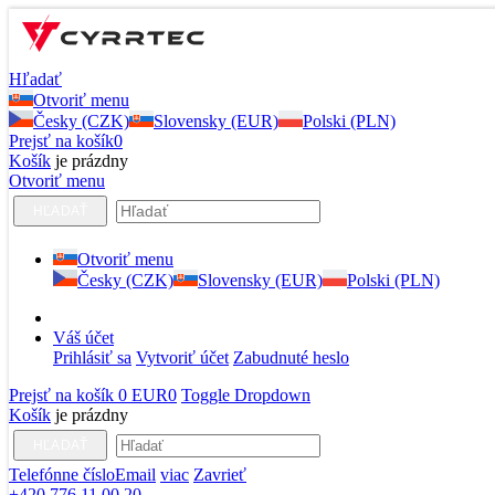
Hľadať
Otvoriť menu
Česky (CZK)
Slovensky (EUR)
Polski (PLN)
Prejsť na košík
0
Košík
je prázdny
Otvoriť menu
HĽADAŤ
Otvoriť menu
Česky (CZK)
Slovensky (EUR)
Polski (PLN)
Váš účet
Prihlásiť sa
Vytvoriť účet
Zabudnuté heslo
Prejsť na košík
0 EUR
0
Toggle Dropdown
Košík
je prázdny
HĽADAŤ
Telefónne číslo
Email
viac
Zavrieť
+420 776 11 00 20