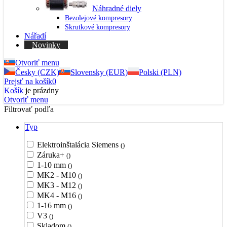
Náhradné diely
Bezolejové kompresory
Skrutkové kompresory
Nářadí
Novinky
Otvoriť menu
Česky (CZK)
Slovensky (EUR)
Polski (PLN)
Prejsť na košík
0
Košík
je prázdny
Otvoriť menu
Filtrovať podľa
Typ
Elektroinštalácia Siemens
()
Záruka+
()
1-10 mm
()
MK2 - M10
()
MK3 - M12
()
MK4 - M16
()
1-16 mm
()
V3
()
Skladom
()