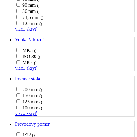
90 mm
()
36 mm
()
73,5 mm
()
125 mm
()
viac...
skryť
Vonkajší kužeľ
MK3
()
ISO 30
()
MK2
()
viac...
skryť
Priemer stola
200 mm
()
150 mm
()
125 mm
()
100 mm
()
viac...
skryť
Prevodový pomer
1:72
()