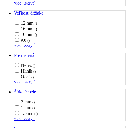
viac...
skryť
Veľkosť držiaka
12 mm
()
16 mm
()
10 mm
()
A0
()
viac...
skryť
Pre materiál
Nerez
()
Hliník
()
Oceľ
()
viac...
skryť
Šírka čepele
2 mm
()
1 mm
()
1,5 mm
()
viac...
skryť