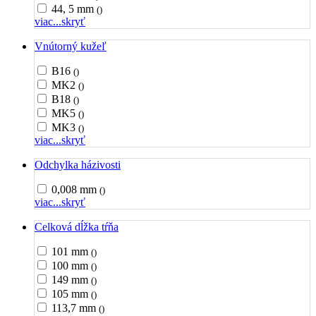
44, 5 mm
()
viac...
skryť
Vnútorný kužeľ
B16
()
MK2
()
B18
()
MK5
()
MK3
()
viac...
skryť
Odchylka házivosti
0,008 mm
()
viac...
skryť
Celková dĺžka tŕňa
101 mm
()
100 mm
()
149 mm
()
105 mm
()
113,7 mm
()