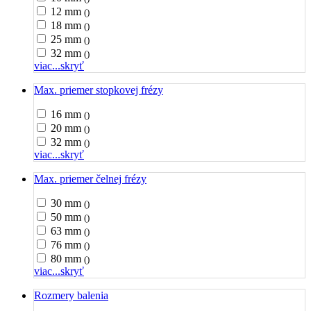
12 mm
()
18 mm
()
25 mm
()
32 mm
()
viac...
skryť
Max. priemer stopkovej frézy
16 mm
()
20 mm
()
32 mm
()
viac...
skryť
Max. priemer čelnej frézy
30 mm
()
50 mm
()
63 mm
()
76 mm
()
80 mm
()
viac...
skryť
Rozmery balenia