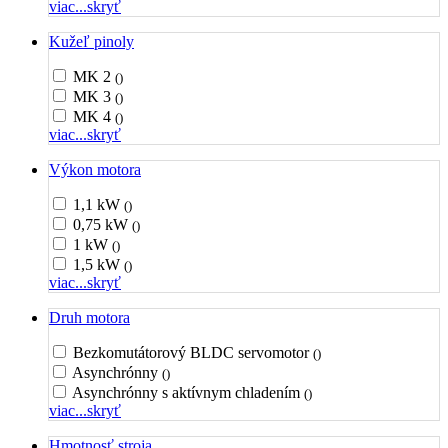
viac...
skryť
Kužeľ pinoly
MK 2
()
MK 3
()
MK 4
()
viac...
skryť
Výkon motora
1,1 kW
()
0,75 kW
()
1 kW
()
1,5 kW
()
viac...
skryť
Druh motora
Bezkomutátorový BLDC servomotor
()
Asynchrónny
()
Asynchrónny s aktívnym chladením
()
viac...
skryť
Hmotnosť stroja