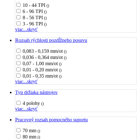
10 - 44 TPI
()
6 - 96 TPI
()
8 - 56 TPI
()
3 - 96 TPI
()
viac...
skryť
Rozsah rýchlosti pozdĺžneho posuvu
0,083 - 0,159 mm/ot
()
0,036 - 0,364 mm/ot
()
0,07 - 1,00 mm/ot
()
0,01 - 0,20 mm/ot
()
0,01 - 0,35 mm/ot
()
viac...
skryť
Typ držiaka nástrojov
4 polohy
()
viac...
skryť
Pracovný rozsah pomocného suportu
70 mm
()
80 mm
()