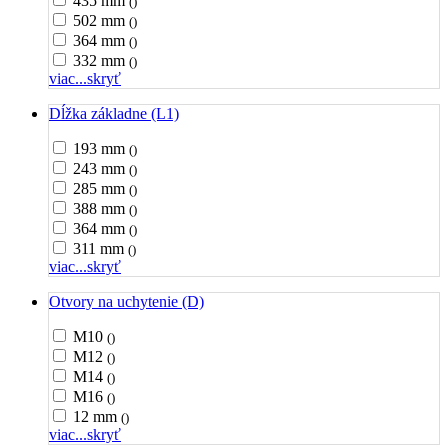
435 mm
()
502 mm
()
364 mm
()
332 mm
()
viac...
skryť
Dĺžka základne (L1)
193 mm
()
243 mm
()
285 mm
()
388 mm
()
364 mm
()
311 mm
()
viac...
skryť
Otvory na uchytenie (D)
M10
()
M12
()
M14
()
M16
()
12 mm
()
viac...
skryť