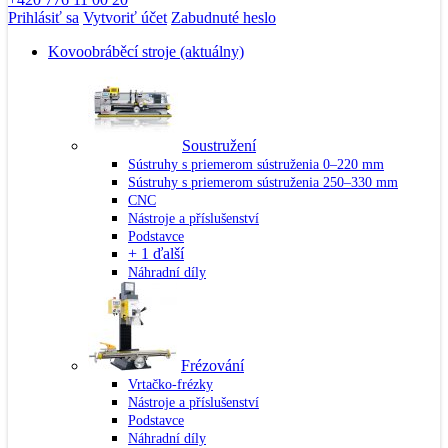
Prihlásiť sa
Vytvoriť účet
Zabudnuté heslo
Kovoobráběcí stroje
(aktuálny)
Soustružení
Sústruhy s priemerom sústruženia 0–220 mm
Sústruhy s priemerom sústruženia 250–330 mm
CNC
Nástroje a příslušenství
Podstavce
+ 1 ďalší
Náhradní díly
Frézování
Vrtačko-frézky
Nástroje a příslušenství
Podstavce
Náhradní díly