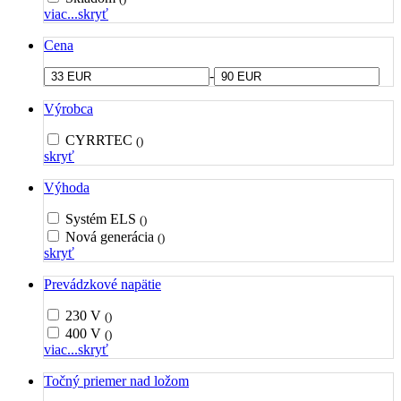
viac...
skryť
Cena
-
Výrobca
CYRRTEC
()
skryť
Výhoda
Systém ELS
()
Nová generácia
()
skryť
Prevádzkové napätie
230 V
()
400 V
()
viac...
skryť
Točný priemer nad ložom