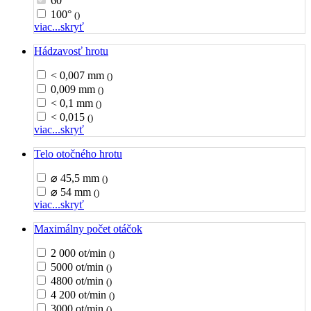
60°
100°
()
viac...
skryť
Hádzavosť hrotu
< 0,007 mm
()
0,009 mm
()
< 0,1 mm
()
< 0,015
()
viac...
skryť
Telo otočného hrotu
⌀ 45,5 mm
()
⌀ 54 mm
()
viac...
skryť
Maximálny počet otáčok
2 000 ot/min
()
5000 ot/min
()
4800 ot/min
()
4 200 ot/min
()
3000 ot/min
()