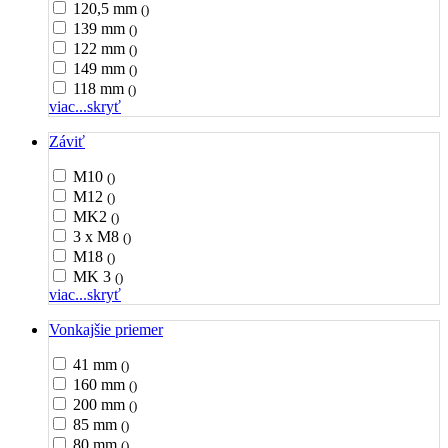
120,5 mm
()
139 mm
()
122 mm
()
149 mm
()
118 mm
()
viac...
skryť
Záviť
M10
()
M12
()
MK2
()
3 x M8
()
M18
()
MK 3
()
viac...
skryť
Vonkajšie priemer
41 mm
()
160 mm
()
200 mm
()
85 mm
()
80 mm
()