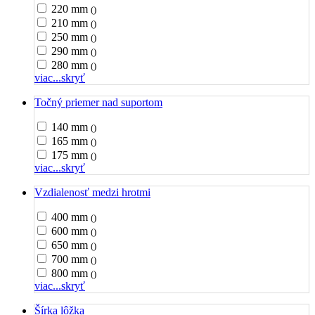
220 mm
()
210 mm
()
250 mm
()
290 mm
()
280 mm
()
viac...
skryť
Točný priemer nad suportom
140 mm
()
165 mm
()
175 mm
()
viac...
skryť
Vzdialenosť medzi hrotmi
400 mm
()
600 mm
()
650 mm
()
700 mm
()
800 mm
()
viac...
skryť
Šírka lôžka