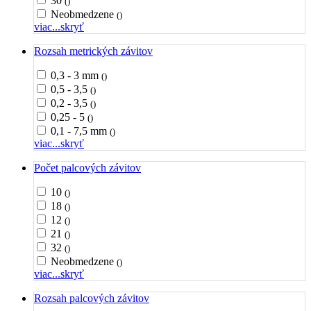
30
()
Neobmedzene
()
viac...
skryť
Rozsah metrických závitov
0,3 - 3 mm
()
0,5 - 3,5
()
0,2 - 3,5
()
0,25 - 5
()
0,1 - 7,5 mm
()
viac...
skryť
Počet palcových závitov
10
()
18
()
12
()
21
()
32
()
Neobmedzene
()
viac...
skryť
Rozsah palcových závitov