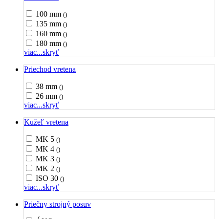
100 mm
()
135 mm
()
160 mm
()
180 mm
()
viac...
skryť
Priechod vretena
38 mm
()
26 mm
()
viac...
skryť
Kužeľ vretena
MK 5
()
MK 4
()
MK 3
()
MK 2
()
ISO 30
()
viac...
skryť
Priečny strojný posuv