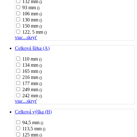
132 mm
()
93 mm
()
106 mm
()
130 mm
()
150 mm
()
122, 5 mm
()
viac...
skryť
Celková šírka (A)
110 mm
()
134 mm
()
165 mm
()
216 mm
()
177 mm
()
249 mm
()
242 mm
()
viac...
skryť
Celková výška (H)
94,5 mm
()
113,5 mm
()
125 mm
()