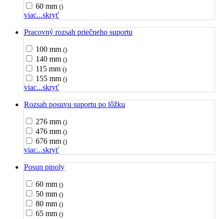
60 mm
()
viac...
skryť
Pracovný rozsah priečneho suportu
100 mm
()
140 mm
()
115 mm
()
155 mm
()
viac...
skryť
Rozsah posuvu suportu po lôžku
276 mm
()
476 mm
()
676 mm
()
viac...
skryť
Posun pinoly
60 mm
()
50 mm
()
80 mm
()
65 mm
()