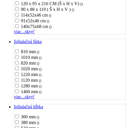
120 x 95 x 216 CM (Š x H x V)
()
90 x 88 x 119 ( Š x H x V )
()
114x52x46 cm
()
91x52x46 cm
()
140x75x68 cm
()
viac...
skryť
Inštalačná šírka
810 mm
()
1010 mm
()
820 mm
()
1020 mm
()
1220 mm
()
1120 mm
()
1280 mm
()
1460 mm
()
viac...
skryť
Inštalačná hĺbka
300 mm
()
380 mm
()