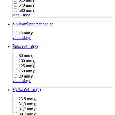
510 mm
()
540 mm
()
580 mm
()
viac...
skryť
Vnútorný priemer hadice
14 mm
()
viac...
skryť
Šírka čeľustí(S)
80 mm
()
100 mm
()
125 mm
()
160 mm
()
20 mm
()
viac...
skryť
Výška čeľustí (h)
23,5 mm
()
31,3 mm
()
31,7 mm
()
39,7 mm
()