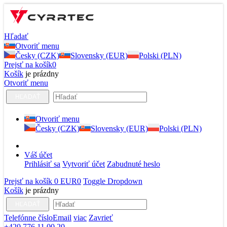
Hľadať
Otvoriť menu
Česky (CZK)
Slovensky (EUR)
Polski (PLN)
Prejsť na košík
0
Košík
je prázdny
Otvoriť menu
HĽADAŤ
Otvoriť menu
Česky (CZK)
Slovensky (EUR)
Polski (PLN)
Váš účet
Prihlásiť sa
Vytvoriť účet
Zabudnuté heslo
Prejsť na košík
0 EUR
0
Toggle Dropdown
Košík
je prázdny
HĽADAŤ
Telefónne číslo
Email
viac
Zavrieť
+420 776 11 00 20