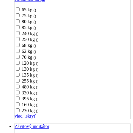
65 kg
()
75 kg
()
80 kg
()
85 kg
()
240 kg
()
250 kg
()
68 kg
()
62 kg
()
70 kg
()
120 kg
()
130 kg
()
135 kg
()
255 kg
()
480 kg
()
330 kg
()
395 kg
()
169 kg
()
230 kg
()
viac...
skryť
Závitový indikátor