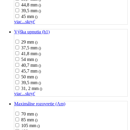
44,8 mm
()
39,5 mm
()
45 mm
()
viac...
skryť
Výška upnutia (h1)
29 mm
()
37,5 mm
()
41,8 mm
()
54 mm
()
40,7 mm
()
45,7 mm
()
50 mm
()
39,5 mm
()
31, 2 mm
()
viac...
skryť
Maximálne rozovretie (Am)
70 mm
()
85 mm
()
105 mm
()