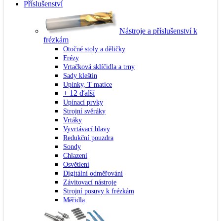
Příslušenství
Nástroje a příslušenství k
frézkám
Otočné stoly a děličky
Frézy
Vrtačková sklíčidla a trny
Sady kleštin
Upínky, T matice
+ 12 ďalší
Upínací prvky
Strojní svěráky
Vrtáky
Vyvrtávací hlavy
Redukční pouzdra
Sondy
Chlazení
Osvětlení
Digitální odměřování
Závitovací nástroje
Strojní posuvy k frézkám
Měřidla