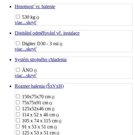
Hmotnosť vr. balenie
530 kg
()
viac...
skryť
Digitální odměřování vč. instalace
Digitec D30 - 3 osi
()
viac...
skryť
Systém strojného chladenia
ÁNO
()
viac...
skryť
Rozmer balenia (ŠxVxH)
150x75x70 cm
()
75x75x91 cm
()
125x52x46 cm
()
114 x 52 x 46 cm
()
105 x 74 x 115 cm
()
91 x 53 x 51 cm
()
125 x 53 x 51 cm
()