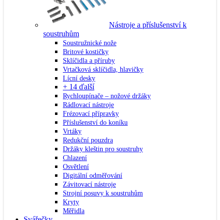
Nástroje a příslušenství k
soustruhům
Soustružnické nože
Britové kostičky
Sklíčidla a příruby
Vrtačková sklíčidla, hlavičky
Lícní desky
+ 14 ďalší
Rychloupínače – nožové držáky
Rádlovací nástroje
Frézovací přípravky
Příslušenství do koníku
Vrtáky
Redukční pouzdra
Držáky kleštin pro soustruhy
Chlazení
Osvětlení
Digitální odměřování
Závitovací nástroje
Strojní posuvy k soustruhům
Kryty
Měřidla
Svářečky