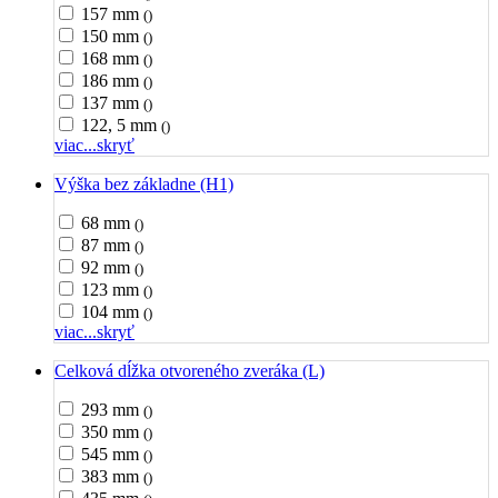
157 mm
()
150 mm
()
168 mm
()
186 mm
()
137 mm
()
122, 5 mm
()
viac...
skryť
Výška bez základne (H1)
68 mm
()
87 mm
()
92 mm
()
123 mm
()
104 mm
()
viac...
skryť
Celková dĺžka otvoreného zveráka (L)
293 mm
()
350 mm
()
545 mm
()
383 mm
()