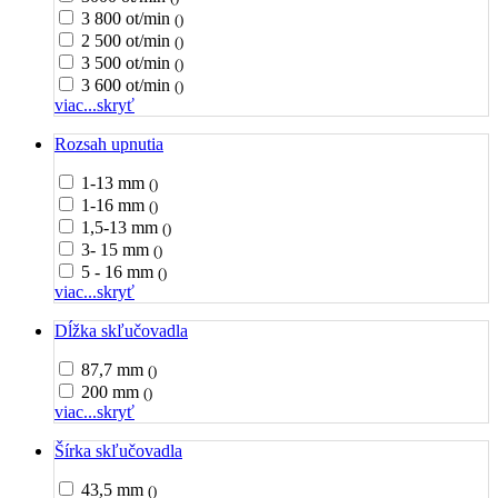
3 800 ot/min
()
2 500 ot/min
()
3 500 ot/min
()
3 600 ot/min
()
viac...
skryť
Rozsah upnutia
1-13 mm
()
1-16 mm
()
1,5-13 mm
()
3- 15 mm
()
5 - 16 mm
()
viac...
skryť
Dĺžka skľučovadla
87,7 mm
()
200 mm
()
viac...
skryť
Šírka skľučovadla
43,5 mm
()