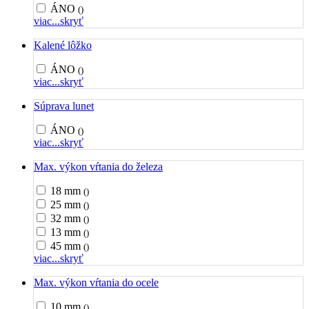
ÁNO
()
viac...
skryť
Kalené lôžko
ÁNO
()
viac...
skryť
Súprava lunet
ÁNO
()
viac...
skryť
Max. výkon vŕtania do železa
18 mm
()
25 mm
()
32 mm
()
13 mm
()
45 mm
()
viac...
skryť
Max. výkon vŕtania do ocele
10 mm
()