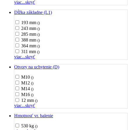
viac...
skryť
Dĺžka základne (L1)
193 mm
()
243 mm
()
285 mm
()
388 mm
()
364 mm
()
311 mm
()
viac...
skryť
Otvory na uchytenie (D)
M10
()
M12
()
M14
()
M16
()
12 mm
()
viac...
skryť
Hmotnosť vr. balenie
530 kg
()