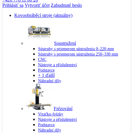
Prihlásiť sa
Vytvoriť účet
Zabudnuté heslo
Kovoobráběcí stroje
(aktuálny)
Soustružení
Sústruhy s priemerom sústruženia 0–220 mm
Sústruhy s priemerom sústruženia 250–330 mm
CNC
Nástroje a příslušenství
Podstavce
+ 1 ďalší
Náhradní díly
Frézování
Vrtačko-frézky
Nástroje a příslušenství
Podstavce
Náhradní díly