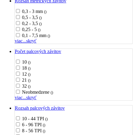
Rozsah metrických závitov
0,3 - 3 mm
()
0,5 - 3,5
()
0,2 - 3,5
()
0,25 - 5
()
0,1 - 7,5 mm
()
viac...
skryť
Počet palcových závitov
10
()
18
()
12
()
21
()
32
()
Neobmedzene
()
viac...
skryť
Rozsah palcových závitov
10 - 44 TPI
()
6 - 96 TPI
()
8 - 56 TPI
()