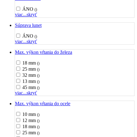
ÁNO
()
viac...
skryť
Súprava lunet
ÁNO
()
viac...
skryť
Max. výkon vŕtania do železa
18 mm
()
25 mm
()
32 mm
()
13 mm
()
45 mm
()
viac...
skryť
Max. výkon vŕtania do ocele
10 mm
()
12 mm
()
18 mm
()
25 mm
()