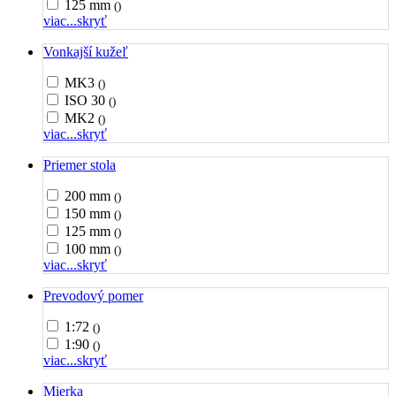
125 mm
()
viac...
skryť
Vonkajší kužeľ
MK3
()
ISO 30
()
MK2
()
viac...
skryť
Priemer stola
200 mm
()
150 mm
()
125 mm
()
100 mm
()
viac...
skryť
Prevodový pomer
1:72
()
1:90
()
viac...
skryť
Mierka