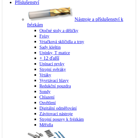
Příslušenství
Nástroje a příslušenství k
frézkám
Otočné stoly a děličky
Frézy
Vrtačková sklíčidla a trny
Sady kleštin
Upínky, T matice
+ 12 ďalší
Upínací prvky
Strojní svěráky
Vrtáky
Vyvrtávací hlavy
Redukční pouzdra
Sondy
Chlazení
Osvětlení
Digitální odměřování
Závitovací nástroje
Strojní posuvy k frézkám
Měřidla