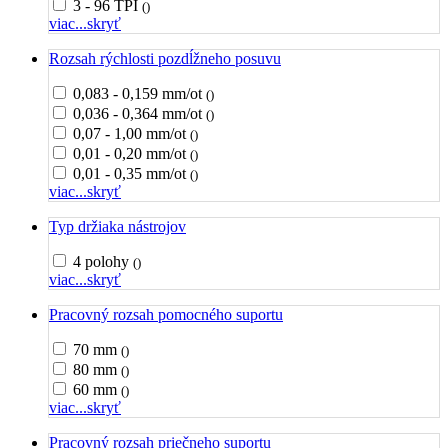
3 - 96 TPI
()
viac...
skryť
Rozsah rýchlosti pozdĺžneho posuvu
0,083 - 0,159 mm/ot
()
0,036 - 0,364 mm/ot
()
0,07 - 1,00 mm/ot
()
0,01 - 0,20 mm/ot
()
0,01 - 0,35 mm/ot
()
viac...
skryť
Typ držiaka nástrojov
4 polohy
()
viac...
skryť
Pracovný rozsah pomocného suportu
70 mm
()
80 mm
()
60 mm
()
viac...
skryť
Pracovný rozsah priečneho suportu