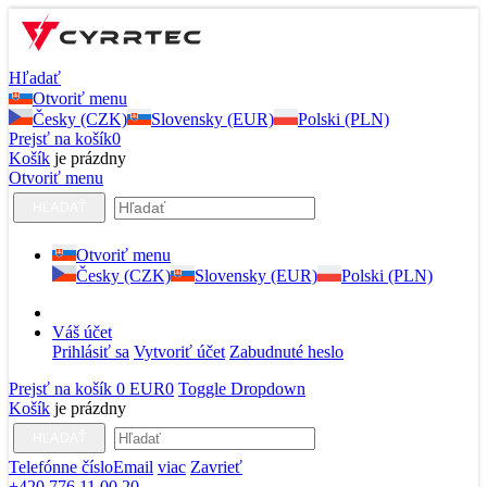
Hľadať
Otvoriť menu
Česky (CZK)
Slovensky (EUR)
Polski (PLN)
Prejsť na košík
0
Košík
je prázdny
Otvoriť menu
HĽADAŤ
Otvoriť menu
Česky (CZK)
Slovensky (EUR)
Polski (PLN)
Váš účet
Prihlásiť sa
Vytvoriť účet
Zabudnuté heslo
Prejsť na košík
0 EUR
0
Toggle Dropdown
Košík
je prázdny
HĽADAŤ
Telefónne číslo
Email
viac
Zavrieť
+420 776 11 00 20