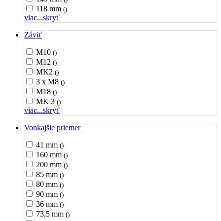
118 mm
()
viac...
skryť
Záviť
M10
()
M12
()
MK2
()
3 x M8
()
M18
()
MK 3
()
viac...
skryť
Vonkajšie priemer
41 mm
()
160 mm
()
200 mm
()
85 mm
()
80 mm
()
90 mm
()
36 mm
()
73,5 mm
()