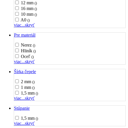
12 mm
()
16 mm
()
10 mm
()
A0
()
viac...
skryť
Pre materiál
Nerez
()
Hliník
()
Oceľ
()
viac...
skryť
Šírka čepele
2 mm
()
1 mm
()
1,5 mm
()
viac...
skryť
Stúpanie
1,5 mm
()
viac...
skryť