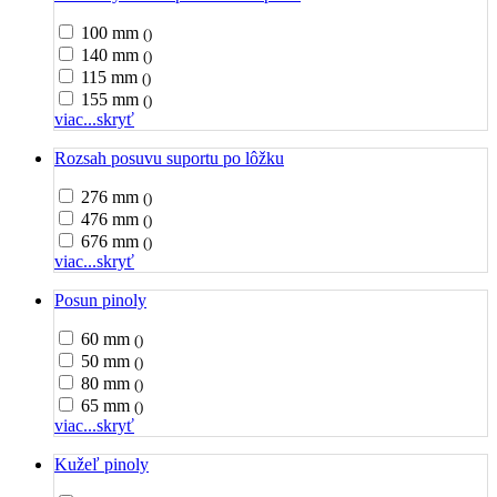
100 mm
()
140 mm
()
115 mm
()
155 mm
()
viac...
skryť
Rozsah posuvu suportu po lôžku
276 mm
()
476 mm
()
676 mm
()
viac...
skryť
Posun pinoly
60 mm
()
50 mm
()
80 mm
()
65 mm
()
viac...
skryť
Kužeľ pinoly