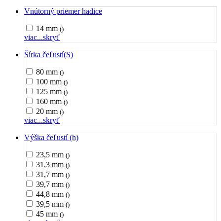
Vnútorný priemer hadice
14 mm
()
viac...
skryť
Šírka čeľustí(S)
80 mm
()
100 mm
()
125 mm
()
160 mm
()
20 mm
()
viac...
skryť
Výška čeľustí (h)
23,5 mm
()
31,3 mm
()
31,7 mm
()
39,7 mm
()
44,8 mm
()
39,5 mm
()
45 mm
()