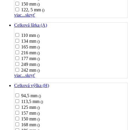
150 mm
()
122, 5 mm
()
viac...
skryť
Celková šírka (A)
110 mm
()
134 mm
()
165 mm
()
216 mm
()
177 mm
()
249 mm
()
242 mm
()
viac...
skryť
Celková výška (H)
94,5 mm
()
113,5 mm
()
125 mm
()
157 mm
()
150 mm
()
168 mm
()