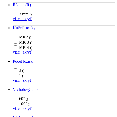
Rádius (R)
3 mm
()
viac...
skryť
Kužeľ stopky
MK2
()
MK 3
()
MK 4
()
viac...
skryť
Počet ložísk
3
()
1
()
viac...
skryť
Vrcholový uhol
60°
()
100°
()
viac...
skryť