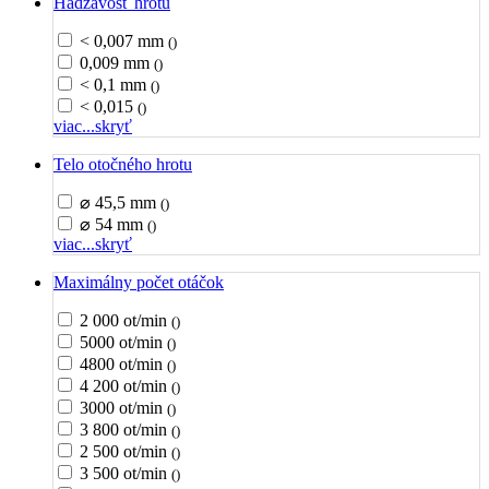
Hádzavosť hrotu
< 0,007 mm
()
0,009 mm
()
< 0,1 mm
()
< 0,015
()
viac...
skryť
Telo otočného hrotu
⌀ 45,5 mm
()
⌀ 54 mm
()
viac...
skryť
Maximálny počet otáčok
2 000 ot/min
()
5000 ot/min
()
4800 ot/min
()
4 200 ot/min
()
3000 ot/min
()
3 800 ot/min
()
2 500 ot/min
()
3 500 ot/min
()