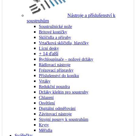
Nástroje a příslušenství k
soustruhům
Soustružnické nože
Britové kostičky
Sklíčidla a příruby
Vrtačková sklíčidla, hlavičky
Lícní desky
+ 14 ďalší
Rychloupínače – nožové držáky
Rádlovací nástroje
Frézovací přípravky
Příslušenství do koníku
Vrtáky
Redukční pouzdra
Držáky kleštin pro soustruhy
Chlazení
Osvětlení
Digitální odměřování
Závitovací nástroje
Strojní posuvy k soustruhům
Kryty
Měřidla
Svářečky