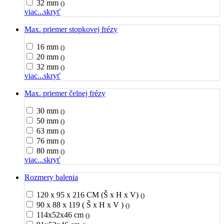
32 mm
()
viac...
skryť
Max. priemer stopkovej frézy
16 mm
()
20 mm
()
32 mm
()
viac...
skryť
Max. priemer čelnej frézy
30 mm
()
50 mm
()
63 mm
()
76 mm
()
80 mm
()
viac...
skryť
Rozmery balenia
120 x 95 x 216 CM (Š x H x V)
()
90 x 88 x 119 ( Š x H x V )
()
114x52x46 cm
()