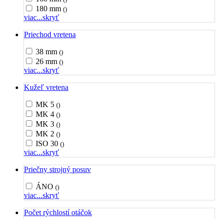
180 mm
()
viac...
skryť
Priechod vretena
38 mm
()
26 mm
()
viac...
skryť
Kužeľ vretena
MK 5
()
MK 4
()
MK 3
()
MK 2
()
ISO 30
()
viac...
skryť
Priečny strojný posuv
ÁNO
()
viac...
skryť
Počet rýchlostí otáčok