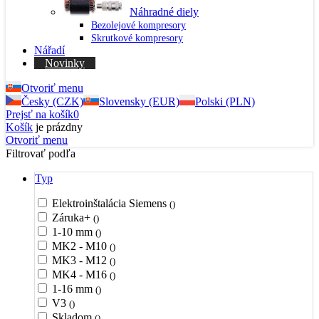
Náhradné diely
Bezolejové kompresory
Skrutkové kompresory
Nářadí
Novinky
Otvoriť menu
Česky (CZK)
Slovensky (EUR)
Polski (PLN)
Prejsť na košík
0
Košík
je prázdny
Otvoriť menu
Filtrovať podľa
Typ
Elektroinštalácia Siemens
()
Záruka+
()
1-10 mm
()
MK2 - M10
()
MK3 - M12
()
MK4 - M16
()
1-16 mm
()
V3
()
Skladom
()