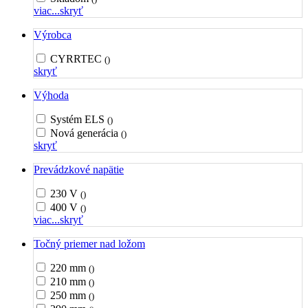
viac...
skryť
Výrobca
CYRRTEC
()
skryť
Výhoda
Systém ELS
()
Nová generácia
()
skryť
Prevádzkové napätie
230 V
()
400 V
()
viac...
skryť
Točný priemer nad ložom
220 mm
()
210 mm
()
250 mm
()