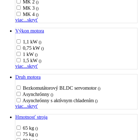
MK 2
()
MK 3
()
MK 4
()
viac...
skryť
Výkon motora
1,1 kW
()
0,75 kW
()
1 kW
()
1,5 kW
()
viac...
skryť
Druh motora
Bezkomutátorový BLDC servomotor
()
Asynchrónny
()
Asynchrónny s aktívnym chladením
()
viac...
skryť
Hmotnosť stroja
65 kg
()
75 kg
()