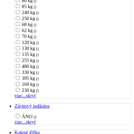
80 kg
()
85 kg
()
240 kg
()
250 kg
()
68 kg
()
62 kg
()
70 kg
()
120 kg
()
130 kg
()
135 kg
()
255 kg
()
480 kg
()
330 kg
()
395 kg
()
169 kg
()
230 kg
()
viac...
skryť
Závitový indikátor
ÁNO
()
viac...
skryť
Kalené lôžko