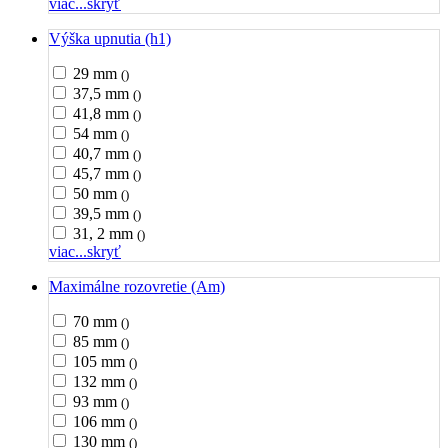
viac...
skryť
Výška upnutia (h1)
29 mm
()
37,5 mm
()
41,8 mm
()
54 mm
()
40,7 mm
()
45,7 mm
()
50 mm
()
39,5 mm
()
31, 2 mm
()
viac...
skryť
Maximálne rozovretie (Am)
70 mm
()
85 mm
()
105 mm
()
132 mm
()
93 mm
()
106 mm
()
130 mm
()