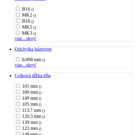
B16
()
MK2
()
B18
()
MK5
()
MK3
()
viac...
skryť
Odchylka házivosti
0,008 mm
()
viac...
skryť
Celková dĺžka tŕňa
101 mm
()
100 mm
()
149 mm
()
105 mm
()
113,7 mm
()
120,5 mm
()
139 mm
()
122 mm
()
149 mm
()