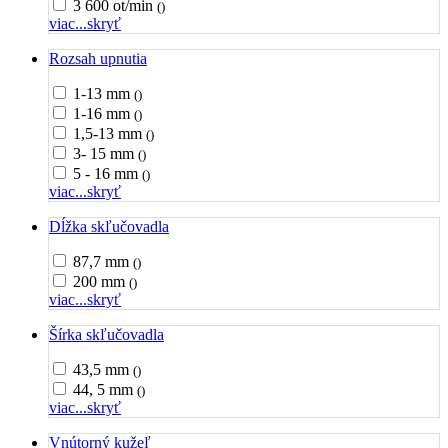
3 600 ot/min
()
viac...
skryť
Rozsah upnutia
1-13 mm
()
1-16 mm
()
1,5-13 mm
()
3- 15 mm
()
5 - 16 mm
()
viac...
skryť
Dĺžka skľučovadla
87,7 mm
()
200 mm
()
viac...
skryť
Šírka skľučovadla
43,5 mm
()
44, 5 mm
()
viac...
skryť
Vnútorný kužeľ