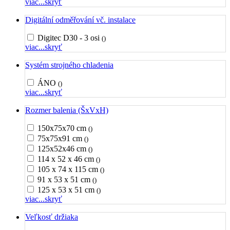
viac...
skryť
Digitální odměřování vč. instalace
Digitec D30 - 3 osi
()
viac...
skryť
Systém strojného chladenia
ÁNO
()
viac...
skryť
Rozmer balenia (ŠxVxH)
150x75x70 cm
()
75x75x91 cm
()
125x52x46 cm
()
114 x 52 x 46 cm
()
105 x 74 x 115 cm
()
91 x 53 x 51 cm
()
125 x 53 x 51 cm
()
viac...
skryť
Veľkosť držiaka