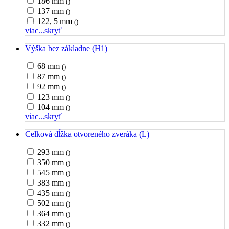
186 mm
()
137 mm
()
122, 5 mm
()
viac...
skryť
Výška bez základne (H1)
68 mm
()
87 mm
()
92 mm
()
123 mm
()
104 mm
()
viac...
skryť
Celková dĺžka otvoreného zveráka (L)
293 mm
()
350 mm
()
545 mm
()
383 mm
()
435 mm
()
502 mm
()
364 mm
()
332 mm
()