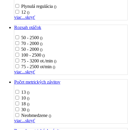
Plynulá regulácia
()
12
()
viac...
skryť
Rozsah otáčok
50 - 2500
()
70 - 2000
()
50 - 2000
()
100 - 2500
()
75 - 3200 ot./min
()
75 - 2500 ot/min
()
viac...
skryť
Počet metrických závitov
13
()
10
()
18
()
30
()
Neobmedzene
()
viac...
skryť