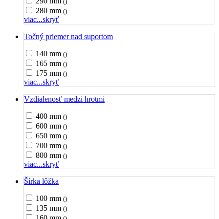
290 mm
()
280 mm
()
viac...
skryť
Točný priemer nad suportom
140 mm
()
165 mm
()
175 mm
()
viac...
skryť
Vzdialenosť medzi hrotmi
400 mm
()
600 mm
()
650 mm
()
700 mm
()
800 mm
()
viac...
skryť
Šírka lôžka
100 mm
()
135 mm
()
160 mm
()