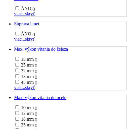
ÁNO
()
viac...
skryť
Súprava lunet
ÁNO
()
viac...
skryť
Max. výkon vŕtania do železa
18 mm
()
25 mm
()
32 mm
()
13 mm
()
45 mm
()
viac...
skryť
Max. výkon vŕtania do ocele
10 mm
()
12 mm
()
18 mm
()
25 mm
()