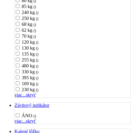
80 kg
()
85 kg
()
240 kg
()
250 kg
()
68 kg
()
62 kg
()
70 kg
()
120 kg
()
130 kg
()
135 kg
()
255 kg
()
480 kg
()
330 kg
()
395 kg
()
169 kg
()
230 kg
()
viac...
skryť
Závitový indikátor
ÁNO
()
viac...
skryť
Kalené lôžko