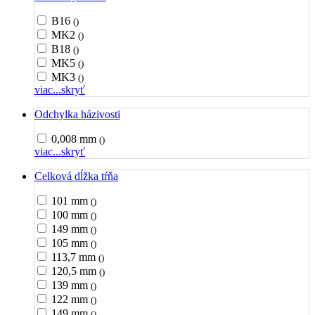
B16
()
MK2
()
B18
()
MK5
()
MK3
()
viac...
skryť
Odchylka házivosti
0,008 mm
()
viac...
skryť
Celková dĺžka tŕňa
101 mm
()
100 mm
()
149 mm
()
105 mm
()
113,7 mm
()
120,5 mm
()
139 mm
()
122 mm
()
149 mm
()