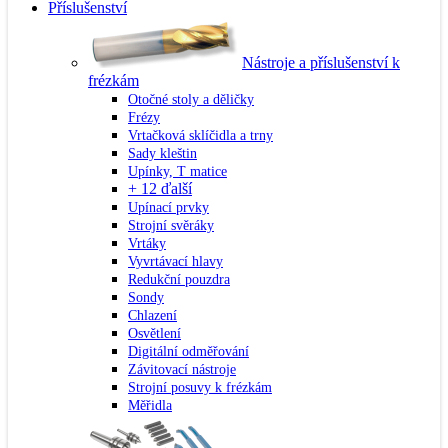
Příslušenství
Nástroje a příslušenství k
frézkám
Otočné stoly a děličky
Frézy
Vrtačková sklíčidla a trny
Sady kleštin
Upínky, T matice
+ 12 ďalší
Upínací prvky
Strojní svěráky
Vrtáky
Vyvrtávací hlavy
Redukční pouzdra
Sondy
Chlazení
Osvětlení
Digitální odměřování
Závitovací nástroje
Strojní posuvy k frézkám
Měřidla