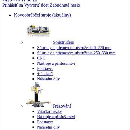
Prihlásiť sa
Vytvoriť účet
Zabudnuté heslo
Kovoobráběcí stroje
(aktuálny)
Soustružení
Sústruhy s priemerom sústruženia 0–220 mm
Sústruhy s priemerom sústruženia 250–330 mm
CNC
Nástroje a příslušenství
Podstavce
+ 1 ďalší
Náhradní díly
Frézování
Vrtačko-frézky
Nástroje a příslušenství
Podstavce
Náhradní díly