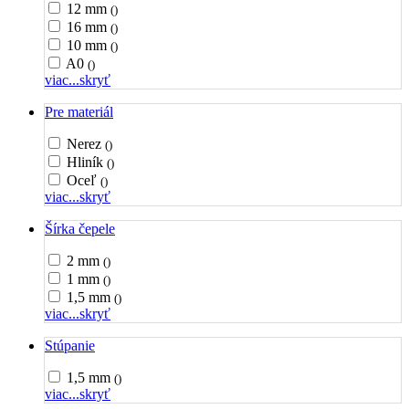
12 mm
()
16 mm
()
10 mm
()
A0
()
viac...
skryť
Pre materiál
Nerez
()
Hliník
()
Oceľ
()
viac...
skryť
Šírka čepele
2 mm
()
1 mm
()
1,5 mm
()
viac...
skryť
Stúpanie
1,5 mm
()
viac...
skryť