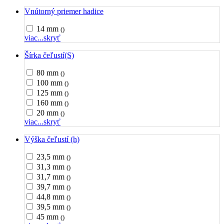
Vnútorný priemer hadice
14 mm
()
viac...
skryť
Šírka čeľustí(S)
80 mm
()
100 mm
()
125 mm
()
160 mm
()
20 mm
()
viac...
skryť
Výška čeľustí (h)
23,5 mm
()
31,3 mm
()
31,7 mm
()
39,7 mm
()
44,8 mm
()
39,5 mm
()
45 mm
()