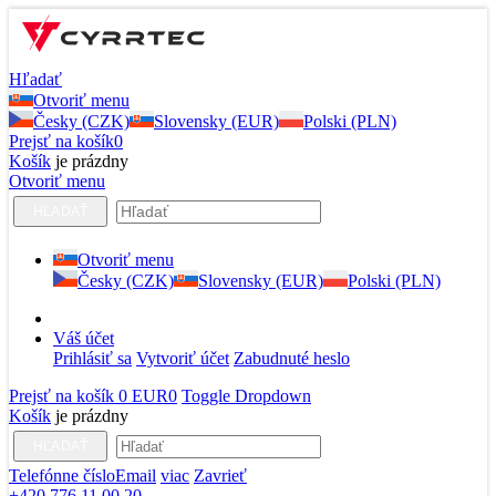
Hľadať
Otvoriť menu
Česky (CZK)
Slovensky (EUR)
Polski (PLN)
Prejsť na košík
0
Košík
je prázdny
Otvoriť menu
HĽADAŤ
Otvoriť menu
Česky (CZK)
Slovensky (EUR)
Polski (PLN)
Váš účet
Prihlásiť sa
Vytvoriť účet
Zabudnuté heslo
Prejsť na košík
0 EUR
0
Toggle Dropdown
Košík
je prázdny
HĽADAŤ
Telefónne číslo
Email
viac
Zavrieť
+420 776 11 00 20