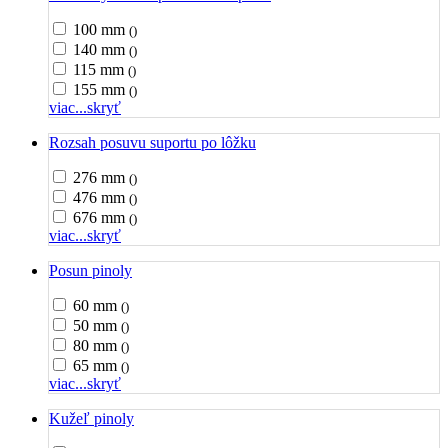
100 mm
()
140 mm
()
115 mm
()
155 mm
()
viac...
skryť
Rozsah posuvu suportu po lôžku
276 mm
()
476 mm
()
676 mm
()
viac...
skryť
Posun pinoly
60 mm
()
50 mm
()
80 mm
()
65 mm
()
viac...
skryť
Kužeľ pinoly