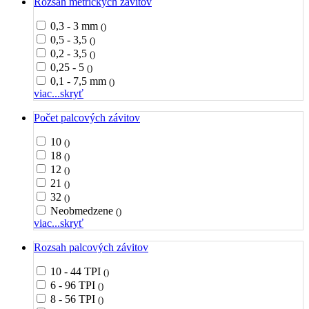
Rozsah metrických závitov
0,3 - 3 mm
()
0,5 - 3,5
()
0,2 - 3,5
()
0,25 - 5
()
0,1 - 7,5 mm
()
viac...
skryť
Počet palcových závitov
10
()
18
()
12
()
21
()
32
()
Neobmedzene
()
viac...
skryť
Rozsah palcových závitov
10 - 44 TPI
()
6 - 96 TPI
()
8 - 56 TPI
()