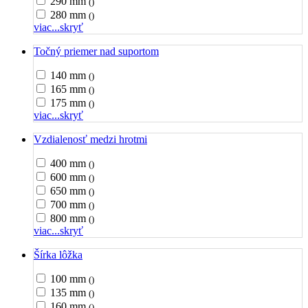
290 mm
()
280 mm
()
viac...
skryť
Točný priemer nad suportom
140 mm
()
165 mm
()
175 mm
()
viac...
skryť
Vzdialenosť medzi hrotmi
400 mm
()
600 mm
()
650 mm
()
700 mm
()
800 mm
()
viac...
skryť
Šírka lôžka
100 mm
()
135 mm
()
160 mm
()