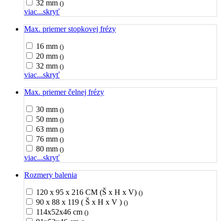
32 mm
()
viac...
skryť
Max. priemer stopkovej frézy
16 mm
()
20 mm
()
32 mm
()
viac...
skryť
Max. priemer čelnej frézy
30 mm
()
50 mm
()
63 mm
()
76 mm
()
80 mm
()
viac...
skryť
Rozmery balenia
120 x 95 x 216 CM (Š x H x V)
()
90 x 88 x 119 ( Š x H x V )
()
114x52x46 cm
()