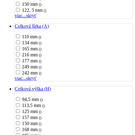
150 mm
()
122, 5 mm
()
viac...
skryť
Celková šírka (A)
110 mm
()
134 mm
()
165 mm
()
216 mm
()
177 mm
()
249 mm
()
242 mm
()
viac...
skryť
Celková výška (H)
94,5 mm
()
113,5 mm
()
125 mm
()
157 mm
()
150 mm
()
168 mm
()