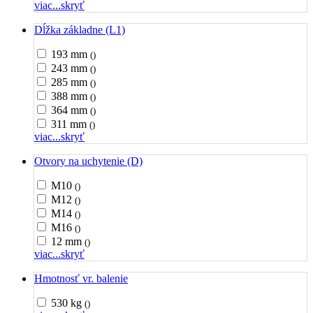
viac...
skryť
Dĺžka základne (L1)
193 mm
()
243 mm
()
285 mm
()
388 mm
()
364 mm
()
311 mm
()
viac...
skryť
Otvory na uchytenie (D)
M10
()
M12
()
M14
()
M16
()
12 mm
()
viac...
skryť
Hmotnosť vr. balenie
530 kg
()