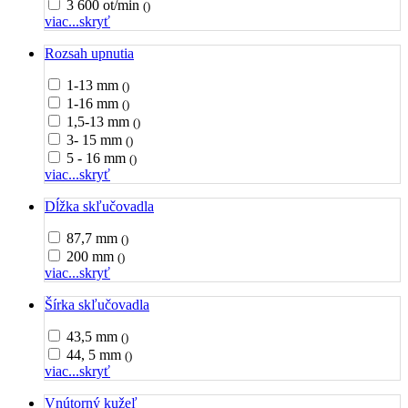
3 600 ot/min
()
viac...
skryť
Rozsah upnutia
1-13 mm
()
1-16 mm
()
1,5-13 mm
()
3- 15 mm
()
5 - 16 mm
()
viac...
skryť
Dĺžka skľučovadla
87,7 mm
()
200 mm
()
viac...
skryť
Šírka skľučovadla
43,5 mm
()
44, 5 mm
()
viac...
skryť
Vnútorný kužeľ