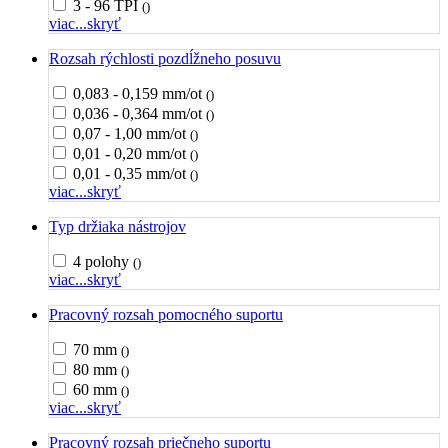
3 - 96 TPI
()
viac...
skryť
Rozsah rýchlosti pozdĺžneho posuvu
0,083 - 0,159 mm/ot
()
0,036 - 0,364 mm/ot
()
0,07 - 1,00 mm/ot
()
0,01 - 0,20 mm/ot
()
0,01 - 0,35 mm/ot
()
viac...
skryť
Typ držiaka nástrojov
4 polohy
()
viac...
skryť
Pracovný rozsah pomocného suportu
70 mm
()
80 mm
()
60 mm
()
viac...
skryť
Pracovný rozsah priečneho suportu