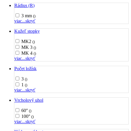
Rádius (R)
3 mm
()
viac...
skryť
Kužeľ stopky
MK2
()
MK 3
()
MK 4
()
viac...
skryť
Počet ložísk
3
()
1
()
viac...
skryť
Vrcholový uhol
60°
()
100°
()
viac...
skryť