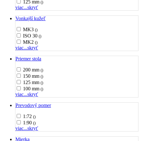
125 mm
()
viac...
skryť
Vonkajší kužeľ
MK3
()
ISO 30
()
MK2
()
viac...
skryť
Priemer stola
200 mm
()
150 mm
()
125 mm
()
100 mm
()
viac...
skryť
Prevodový pomer
1:72
()
1:90
()
viac...
skryť
Mierka