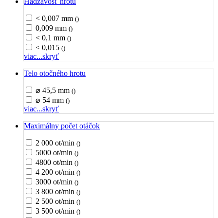
Hádzavosť hrotu
< 0,007 mm
()
0,009 mm
()
< 0,1 mm
()
< 0,015
()
viac...
skryť
Telo otočného hrotu
⌀ 45,5 mm
()
⌀ 54 mm
()
viac...
skryť
Maximálny počet otáčok
2 000 ot/min
()
5000 ot/min
()
4800 ot/min
()
4 200 ot/min
()
3000 ot/min
()
3 800 ot/min
()
2 500 ot/min
()
3 500 ot/min
()