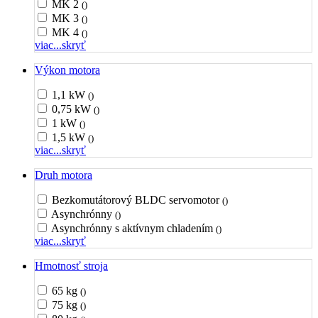
MK 2
()
MK 3
()
MK 4
()
viac...
skryť
Výkon motora
1,1 kW
()
0,75 kW
()
1 kW
()
1,5 kW
()
viac...
skryť
Druh motora
Bezkomutátorový BLDC servomotor
()
Asynchrónny
()
Asynchrónny s aktívnym chladením
()
viac...
skryť
Hmotnosť stroja
65 kg
()
75 kg
()