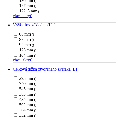
186 mm
()
137 mm
()
122, 5 mm
()
viac...
skryť
Výška bez základne (H1)
68 mm
()
87 mm
()
92 mm
()
123 mm
()
104 mm
()
viac...
skryť
Celková dĺžka otvoreného zveráka (L)
293 mm
()
350 mm
()
545 mm
()
383 mm
()
435 mm
()
502 mm
()
364 mm
()
332 mm
()