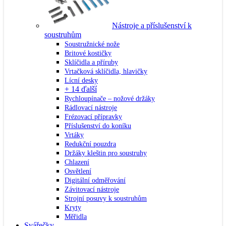
Nástroje a příslušenství k
soustruhům
Soustružnické nože
Britové kostičky
Sklíčidla a příruby
Vrtačková sklíčidla, hlavičky
Lícní desky
+ 14 ďalší
Rychloupínače – nožové držáky
Rádlovací nástroje
Frézovací přípravky
Příslušenství do koníku
Vrtáky
Redukční pouzdra
Držáky kleštin pro soustruhy
Chlazení
Osvětlení
Digitální odměřování
Závitovací nástroje
Strojní posuvy k soustruhům
Kryty
Měřidla
Svářečky