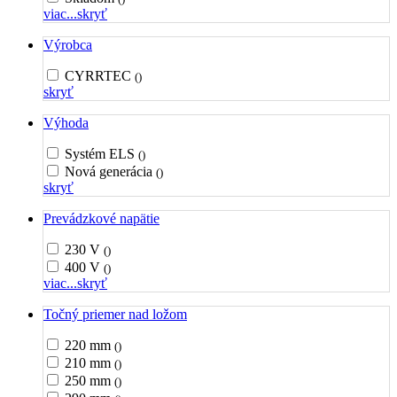
viac...
skryť
Výrobca
CYRRTEC
()
skryť
Výhoda
Systém ELS
()
Nová generácia
()
skryť
Prevádzkové napätie
230 V
()
400 V
()
viac...
skryť
Točný priemer nad ložom
220 mm
()
210 mm
()
250 mm
()