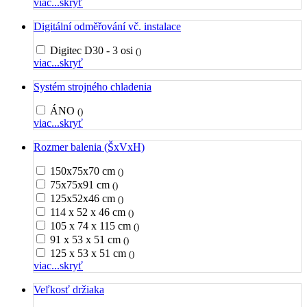
viac...
skryť
Digitální odměřování vč. instalace
Digitec D30 - 3 osi
()
viac...
skryť
Systém strojného chladenia
ÁNO
()
viac...
skryť
Rozmer balenia (ŠxVxH)
150x75x70 cm
()
75x75x91 cm
()
125x52x46 cm
()
114 x 52 x 46 cm
()
105 x 74 x 115 cm
()
91 x 53 x 51 cm
()
125 x 53 x 51 cm
()
viac...
skryť
Veľkosť držiaka