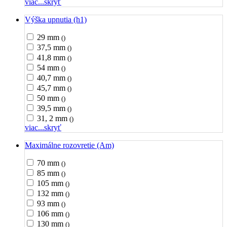
viac...
skryť
Výška upnutia (h1)
29 mm
()
37,5 mm
()
41,8 mm
()
54 mm
()
40,7 mm
()
45,7 mm
()
50 mm
()
39,5 mm
()
31, 2 mm
()
viac...
skryť
Maximálne rozovretie (Am)
70 mm
()
85 mm
()
105 mm
()
132 mm
()
93 mm
()
106 mm
()
130 mm
()