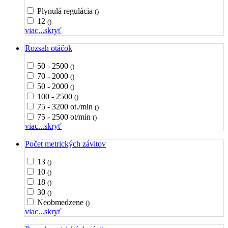
Plynulá regulácia
()
12
()
viac...
skryť
Rozsah otáčok
50 - 2500
()
70 - 2000
()
50 - 2000
()
100 - 2500
()
75 - 3200 ot./min
()
75 - 2500 ot/min
()
viac...
skryť
Počet metrických závitov
13
()
10
()
18
()
30
()
Neobmedzene
()
viac...
skryť