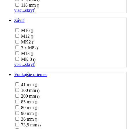
118 mm
()
viac...
skryť
Záviť
M10
()
M12
()
MK2
()
3 x M8
()
M18
()
MK 3
()
viac...
skryť
Vonkajšie priemer
41 mm
()
160 mm
()
200 mm
()
85 mm
()
80 mm
()
90 mm
()
36 mm
()
73,5 mm
()