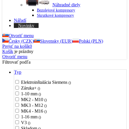
Náhradné diely
Bezolejové kompresory
Skrutkové kompresory
Nářadí
Novinky
Otvoriť menu
Česky (CZK)
Slovensky (EUR)
Polski (PLN)
Prejsť na košík
0
Košík
je prázdny
Otvoriť menu
Filtrovať podľa
Typ
Elektroinštalácia Siemens
()
Záruka+
()
1-10 mm
()
MK2 - M10
()
MK3 - M12
()
MK4 - M16
()
1-16 mm
()
V3
()
Skladom
()