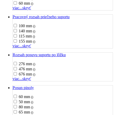
60 mm
()
viac...
skryť
Pracovný rozsah priečneho suportu
100 mm
()
140 mm
()
115 mm
()
155 mm
()
viac...
skryť
Rozsah posuvu suportu po lôžku
276 mm
()
476 mm
()
676 mm
()
viac...
skryť
Posun pinoly
60 mm
()
50 mm
()
80 mm
()
65 mm
()