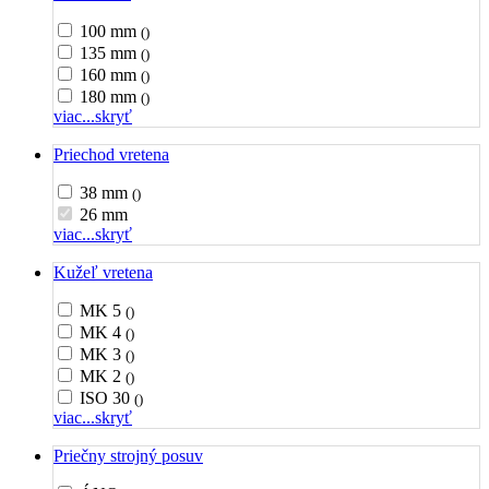
100 mm
()
135 mm
()
160 mm
()
180 mm
()
viac...
skryť
Priechod vretena
38 mm
()
26 mm
viac...
skryť
Kužeľ vretena
MK 5
()
MK 4
()
MK 3
()
MK 2
()
ISO 30
()
viac...
skryť
Priečny strojný posuv