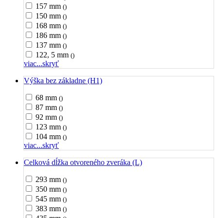
157 mm
()
150 mm
()
168 mm
()
186 mm
()
137 mm
()
122, 5 mm
()
viac...
skryť
Výška bez základne (H1)
68 mm
()
87 mm
()
92 mm
()
123 mm
()
104 mm
()
viac...
skryť
Celková dĺžka otvoreného zveráka (L)
293 mm
()
350 mm
()
545 mm
()
383 mm
()