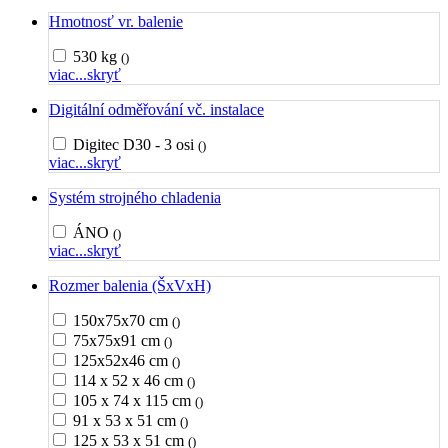
Hmotnosť vr. balenie
530 kg
()
viac...
skryť
Digitální odměřování vč. instalace
Digitec D30 - 3 osi
()
viac...
skryť
Systém strojného chladenia
ÁNO
()
viac...
skryť
Rozmer balenia (ŠxVxH)
150x75x70 cm
()
75x75x91 cm
()
125x52x46 cm
()
114 x 52 x 46 cm
()
105 x 74 x 115 cm
()
91 x 53 x 51 cm
()
125 x 53 x 51 cm
()