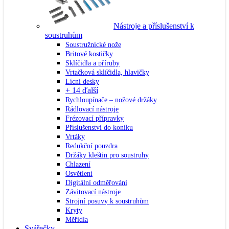
Nástroje a příslušenství k
soustruhům
Soustružnické nože
Britové kostičky
Sklíčidla a příruby
Vrtačková sklíčidla, hlavičky
Lícní desky
+ 14 ďalší
Rychloupínače – nožové držáky
Rádlovací nástroje
Frézovací přípravky
Příslušenství do koníku
Vrtáky
Redukční pouzdra
Držáky kleštin pro soustruhy
Chlazení
Osvětlení
Digitální odměřování
Závitovací nástroje
Strojní posuvy k soustruhům
Kryty
Měřidla
Svářečky