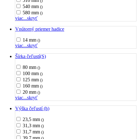
510 mm
()
540 mm
()
580 mm
()
viac...
skryť
Vnútorný priemer hadice
14 mm
()
viac...
skryť
Šírka čeľustí(S)
80 mm
()
100 mm
()
125 mm
()
160 mm
()
20 mm
()
viac...
skryť
Výška čeľustí (h)
23,5 mm
()
31,3 mm
()
31,7 mm
()
39,7 mm
()