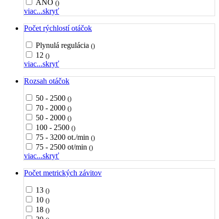
ÁNO
()
viac...
skryť
Počet rýchlostí otáčok
Plynulá regulácia
()
12
()
viac...
skryť
Rozsah otáčok
50 - 2500
()
70 - 2000
()
50 - 2000
()
100 - 2500
()
75 - 3200 ot./min
()
75 - 2500 ot/min
()
viac...
skryť
Počet metrických závitov
13
()
10
()
18
()