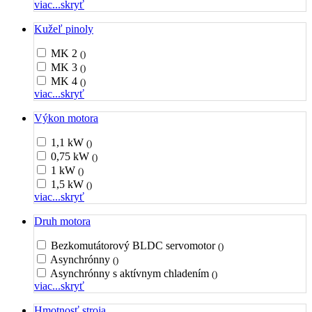
viac...
skryť
Kužeľ pinoly
MK 2
()
MK 3
()
MK 4
()
viac...
skryť
Výkon motora
1,1 kW
()
0,75 kW
()
1 kW
()
1,5 kW
()
viac...
skryť
Druh motora
Bezkomutátorový BLDC servomotor
()
Asynchrónny
()
Asynchrónny s aktívnym chladením
()
viac...
skryť
Hmotnosť stroja