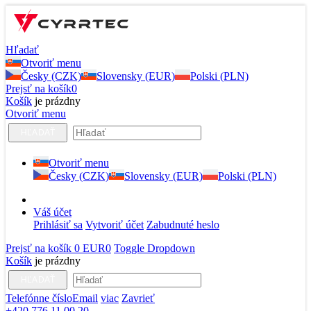
Hľadať
Otvoriť menu
Česky (CZK)
Slovensky (EUR)
Polski (PLN)
Prejsť na košík
0
Košík
je prázdny
Otvoriť menu
HĽADAŤ
Otvoriť menu
Česky (CZK)
Slovensky (EUR)
Polski (PLN)
Váš účet
Prihlásiť sa
Vytvoriť účet
Zabudnuté heslo
Prejsť na košík
0 EUR
0
Toggle Dropdown
Košík
je prázdny
HĽADAŤ
Telefónne číslo
Email
viac
Zavrieť
+420 776 11 00 20