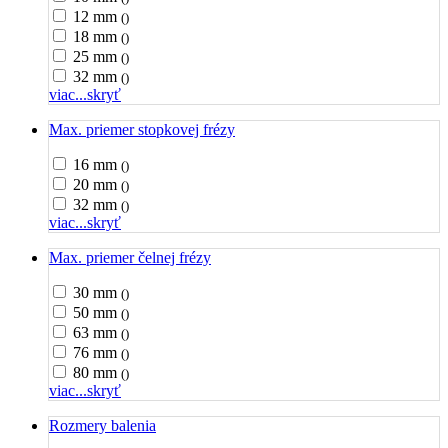
12 mm
()
18 mm
()
25 mm
()
32 mm
()
viac...
skryť
Max. priemer stopkovej frézy
16 mm
()
20 mm
()
32 mm
()
viac...
skryť
Max. priemer čelnej frézy
30 mm
()
50 mm
()
63 mm
()
76 mm
()
80 mm
()
viac...
skryť
Rozmery balenia