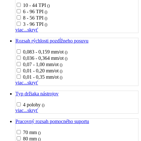
10 - 44 TPI
()
6 - 96 TPI
()
8 - 56 TPI
()
3 - 96 TPI
()
viac...
skryť
Rozsah rýchlosti pozdĺžneho posuvu
0,083 - 0,159 mm/ot
()
0,036 - 0,364 mm/ot
()
0,07 - 1,00 mm/ot
()
0,01 - 0,20 mm/ot
()
0,01 - 0,35 mm/ot
()
viac...
skryť
Typ držiaka nástrojov
4 polohy
()
viac...
skryť
Pracovný rozsah pomocného suportu
70 mm
()
80 mm
()