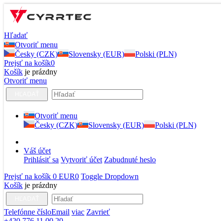
Hľadať
Otvoriť menu
Česky (CZK)
Slovensky (EUR)
Polski (PLN)
Prejsť na košík
0
Košík
je prázdny
Otvoriť menu
HĽADAŤ
Otvoriť menu
Česky (CZK)
Slovensky (EUR)
Polski (PLN)
Váš účet
Prihlásiť sa
Vytvoriť účet
Zabudnuté heslo
Prejsť na košík
0 EUR
0
Toggle Dropdown
Košík
je prázdny
HĽADAŤ
Telefónne číslo
Email
viac
Zavrieť
+420 776 11 00 20