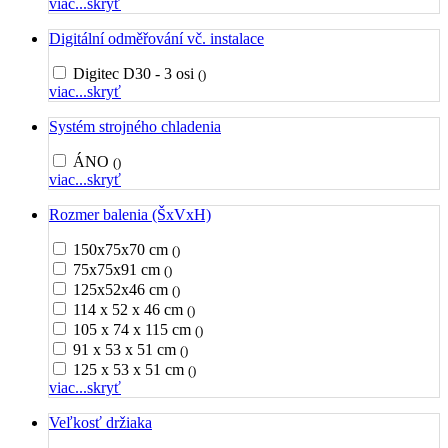
viac...
skryť
Digitální odměřování vč. instalace
Digitec D30 - 3 osi
()
viac...
skryť
Systém strojného chladenia
ÁNO
()
viac...
skryť
Rozmer balenia (ŠxVxH)
150x75x70 cm
()
75x75x91 cm
()
125x52x46 cm
()
114 x 52 x 46 cm
()
105 x 74 x 115 cm
()
91 x 53 x 51 cm
()
125 x 53 x 51 cm
()
viac...
skryť
Veľkosť držiaka