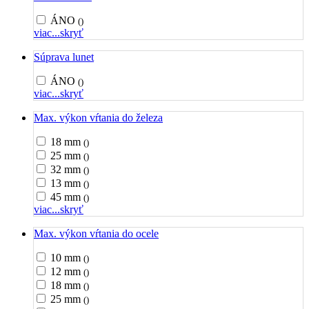
ÁNO
()
viac...
skryť
Súprava lunet
ÁNO
()
viac...
skryť
Max. výkon vŕtania do železa
18 mm
()
25 mm
()
32 mm
()
13 mm
()
45 mm
()
viac...
skryť
Max. výkon vŕtania do ocele
10 mm
()
12 mm
()
18 mm
()
25 mm
()