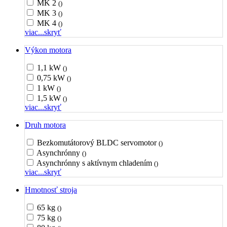
MK 2
()
MK 3
()
MK 4
()
viac...
skryť
Výkon motora
1,1 kW
()
0,75 kW
()
1 kW
()
1,5 kW
()
viac...
skryť
Druh motora
Bezkomutátorový BLDC servomotor
()
Asynchrónny
()
Asynchrónny s aktívnym chladením
()
viac...
skryť
Hmotnosť stroja
65 kg
()
75 kg
()