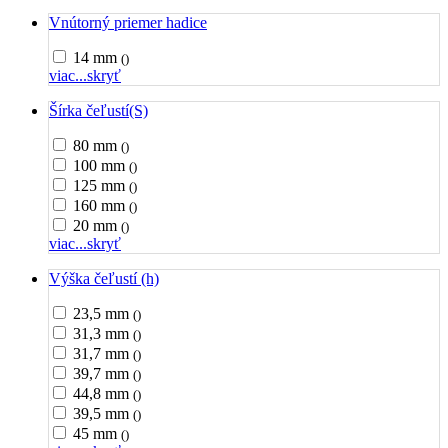
Vnútorný priemer hadice
14 mm
()
viac...
skryť
Šírka čeľustí(S)
80 mm
()
100 mm
()
125 mm
()
160 mm
()
20 mm
()
viac...
skryť
Výška čeľustí (h)
23,5 mm
()
31,3 mm
()
31,7 mm
()
39,7 mm
()
44,8 mm
()
39,5 mm
()
45 mm
()