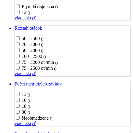
Plynulá regulácia
()
12
()
viac...
skryť
Rozsah otáčok
50 - 2500
()
70 - 2000
()
50 - 2000
()
100 - 2500
()
75 - 3200 ot./min
()
75 - 2500 ot/min
()
viac...
skryť
Počet metrických závitov
13
()
10
()
18
()
30
()
Neobmedzene
()
viac...
skryť