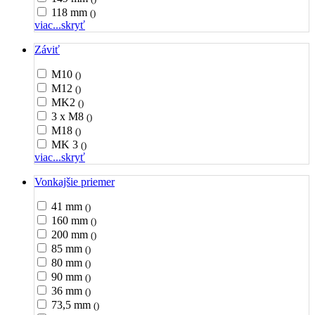
118 mm
()
viac...
skryť
Záviť
M10
()
M12
()
MK2
()
3 x M8
()
M18
()
MK 3
()
viac...
skryť
Vonkajšie priemer
41 mm
()
160 mm
()
200 mm
()
85 mm
()
80 mm
()
90 mm
()
36 mm
()
73,5 mm
()