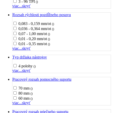
3 - 96 TPI
()
viac...
skryť
Rozsah rýchlosti pozdĺžneho posuvu
0,083 - 0,159 mm/ot
()
0,036 - 0,364 mm/ot
()
0,07 - 1,00 mm/ot
()
0,01 - 0,20 mm/ot
()
0,01 - 0,35 mm/ot
()
viac...
skryť
Typ držiaka nástrojov
4 polohy
()
viac...
skryť
Pracovný rozsah pomocného suportu
70 mm
()
80 mm
()
60 mm
()
viac...
skryť
Pracovný rozsah priečneho suportu