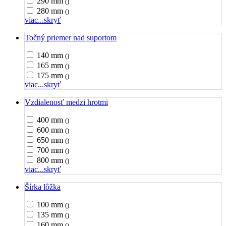
290 mm
()
280 mm
()
viac...
skryť
Točný priemer nad suportom
140 mm
()
165 mm
()
175 mm
()
viac...
skryť
Vzdialenosť medzi hrotmi
400 mm
()
600 mm
()
650 mm
()
700 mm
()
800 mm
()
viac...
skryť
Šírka lôžka
100 mm
()
135 mm
()
160 mm
()