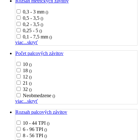
Rozsah metrických závitov
0,3 - 3 mm
()
0,5 - 3,5
()
0,2 - 3,5
()
0,25 - 5
()
0,1 - 7,5 mm
()
viac...
skryť
Počet palcových závitov
10
()
18
()
12
()
21
()
32
()
Neobmedzene
()
viac...
skryť
Rozsah palcových závitov
10 - 44 TPI
()
6 - 96 TPI
()
8 - 56 TPI
()