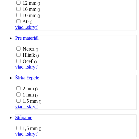
12 mm
()
16 mm
()
10 mm
()
A0
()
viac...
skryť
Pre materiál
Nerez
()
Hliník
()
Oceľ
()
viac...
skryť
Šírka čepele
2 mm
()
1 mm
()
1,5 mm
()
viac...
skryť
Stúpanie
1,5 mm
()
viac...
skryť