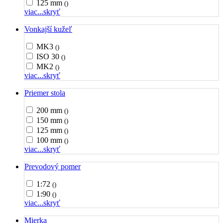
125 mm
()
viac...
skryť
Vonkajší kužeľ
MK3
()
ISO 30
()
MK2
()
viac...
skryť
Priemer stola
200 mm
()
150 mm
()
125 mm
()
100 mm
()
viac...
skryť
Prevodový pomer
1:72
()
1:90
()
viac...
skryť
Mierka