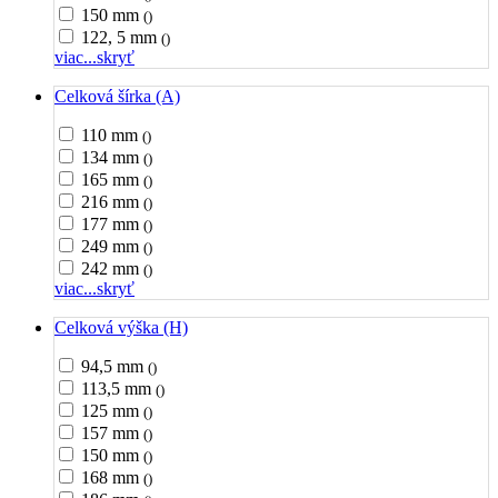
150 mm
()
122, 5 mm
()
viac...
skryť
Celková šírka (A)
110 mm
()
134 mm
()
165 mm
()
216 mm
()
177 mm
()
249 mm
()
242 mm
()
viac...
skryť
Celková výška (H)
94,5 mm
()
113,5 mm
()
125 mm
()
157 mm
()
150 mm
()
168 mm
()