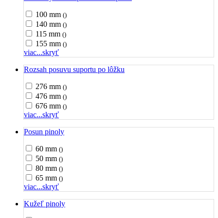
100 mm
()
140 mm
()
115 mm
()
155 mm
()
viac...
skryť
Rozsah posuvu suportu po lôžku
276 mm
()
476 mm
()
676 mm
()
viac...
skryť
Posun pinoly
60 mm
()
50 mm
()
80 mm
()
65 mm
()
viac...
skryť
Kužeľ pinoly