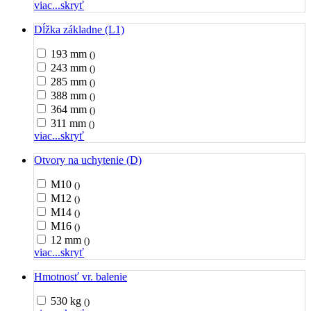
viac...
skryť
Dĺžka základne (L1)
193 mm
()
243 mm
()
285 mm
()
388 mm
()
364 mm
()
311 mm
()
viac...
skryť
Otvory na uchytenie (D)
M10
()
M12
()
M14
()
M16
()
12 mm
()
viac...
skryť
Hmotnosť vr. balenie
530 kg
()