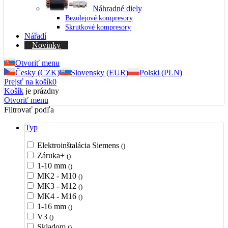
Náhradné diely
Bezolejové kompresory
Skrutkové kompresory
Nářadí
Novinky
Otvoriť menu
Česky (CZK)
Slovensky (EUR)
Polski (PLN)
Prejsť na košík
0
Košík
je prázdny
Otvoriť menu
Filtrovať podľa
Typ
Elektroinštalácia Siemens
()
Záruka+
()
1-10 mm
()
MK2 - M10
()
MK3 - M12
()
MK4 - M16
()
1-16 mm
()
V3
()
Skladom
()