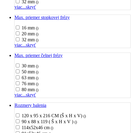
32 mm
()
viac...
skryť
Max. priemer stopkovej frézy
16 mm
()
20 mm
()
32 mm
()
viac...
skryť
Max. priemer čelnej frézy
30 mm
()
50 mm
()
63 mm
()
76 mm
()
80 mm
()
viac...
skryť
Rozmery balenia
120 x 95 x 216 CM (Š x H x V)
()
90 x 88 x 119 ( Š x H x V )
()
114x52x46 cm
()