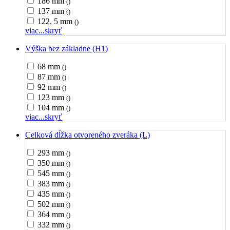
186 mm
()
137 mm
()
122, 5 mm
()
viac...
skryť
Výška bez základne (H1)
68 mm
()
87 mm
()
92 mm
()
123 mm
()
104 mm
()
viac...
skryť
Celková dĺžka otvoreného zveráka (L)
293 mm
()
350 mm
()
545 mm
()
383 mm
()
435 mm
()
502 mm
()
364 mm
()
332 mm
()