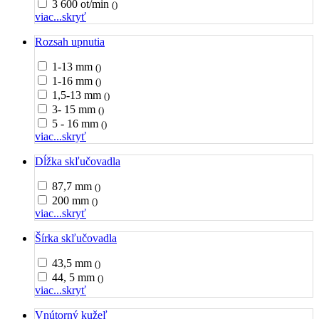
3 600 ot/min
()
viac...
skryť
Rozsah upnutia
1-13 mm
()
1-16 mm
()
1,5-13 mm
()
3- 15 mm
()
5 - 16 mm
()
viac...
skryť
Dĺžka skľučovadla
87,7 mm
()
200 mm
()
viac...
skryť
Šírka skľučovadla
43,5 mm
()
44, 5 mm
()
viac...
skryť
Vnútorný kužeľ