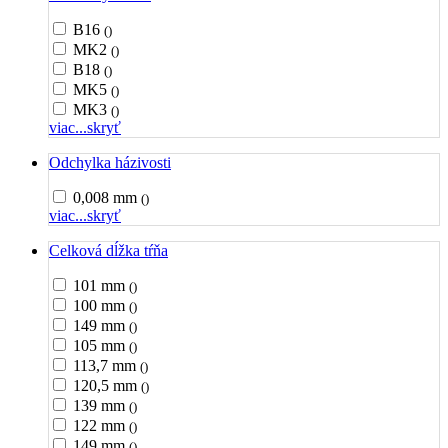
B16
()
MK2
()
B18
()
MK5
()
MK3
()
viac...
skryť
Odchylka házivosti
0,008 mm
()
viac...
skryť
Celková dĺžka tŕňa
101 mm
()
100 mm
()
149 mm
()
105 mm
()
113,7 mm
()
120,5 mm
()
139 mm
()
122 mm
()
149 mm
()