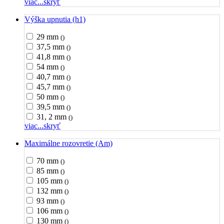
viac...
skryť
Výška upnutia (h1)
29 mm
()
37,5 mm
()
41,8 mm
()
54 mm
()
40,7 mm
()
45,7 mm
()
50 mm
()
39,5 mm
()
31, 2 mm
()
viac...
skryť
Maximálne rozovretie (Am)
70 mm
()
85 mm
()
105 mm
()
132 mm
()
93 mm
()
106 mm
()
130 mm
()