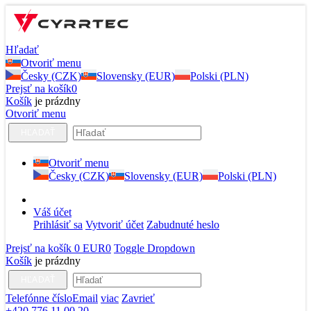
Hľadať
Otvoriť menu
Česky (CZK)
Slovensky (EUR)
Polski (PLN)
Prejsť na košík
0
Košík
je prázdny
Otvoriť menu
HĽADAŤ
Otvoriť menu
Česky (CZK)
Slovensky (EUR)
Polski (PLN)
Váš účet
Prihlásiť sa
Vytvoriť účet
Zabudnuté heslo
Prejsť na košík
0 EUR
0
Toggle Dropdown
Košík
je prázdny
HĽADAŤ
Telefónne číslo
Email
viac
Zavrieť
+420 776 11 00 20