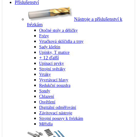
Příslušenství
Nástroje a příslušenství k
frézkám
Otočné stoly a děličky
Frézy
Vrtačková sklíčidla a trny
Sady kleštin
Upínky, T matice
+ 12 ďalší
Upínací prvky
Strojní svěráky
Vrtáky
Vyvrtávací hlavy
Redukční pouzdra
Sondy
Chlazení
Osvětlení
Digitální odměřování
Závitovací nástroje
Strojní posuvy k frézkám
Měřidla