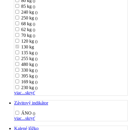
80 kg
()
85 kg
()
240 kg
()
250 kg
()
68 kg
()
62 kg
()
70 kg
()
120 kg
()
130 kg
135 kg
()
255 kg
()
480 kg
()
330 kg
()
395 kg
()
169 kg
()
230 kg
()
viac...
skryť
Závitový indikátor
ÁNO
()
viac...
skryť
Kalené lôžko