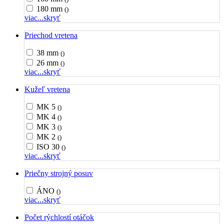
180 mm
()
viac...
skryť
Priechod vretena
38 mm
()
26 mm
()
viac...
skryť
Kužeľ vretena
MK 5
()
MK 4
()
MK 3
()
MK 2
()
ISO 30
()
viac...
skryť
Priečny strojný posuv
ÁNO
()
viac...
skryť
Počet rýchlostí otáčok