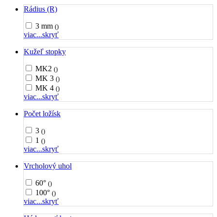
Rádius (R)
3 mm
()
viac...
skryť
Kužeľ stopky
MK2
()
MK 3
()
MK 4
()
viac...
skryť
Počet ložísk
3
()
1
()
viac...
skryť
Vrcholový uhol
60°
()
100°
()
viac...
skryť