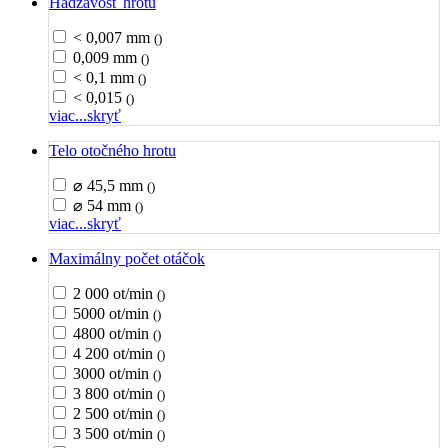
Hádzavosť hrotu
< 0,007 mm
()
0,009 mm
()
< 0,1 mm
()
< 0,015
()
viac...
skryť
Telo otočného hrotu
⌀ 45,5 mm
()
⌀ 54 mm
()
viac...
skryť
Maximálny počet otáčok
2 000 ot/min
()
5000 ot/min
()
4800 ot/min
()
4 200 ot/min
()
3000 ot/min
()
3 800 ot/min
()
2 500 ot/min
()
3 500 ot/min
()