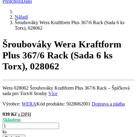
Předchozí
Další
Nářadí
Šroubováky Wera Kraftform Plus 367/6 Rack (Sada 6 ks
Torx), 028062
Šroubováky Wera Kraftform
Plus 367/6 Rack (Sada 6 ks
Torx), 028062
Wera 028062 Šroubováky Kraftform Plus 367/6 Rack – Špičková
sada pro Torx® šrouby
Více
Výrobce:
WERA
Kód produktu:
5028062001
Doprava a platba
939 Kč
s DPH
Skladem
ks