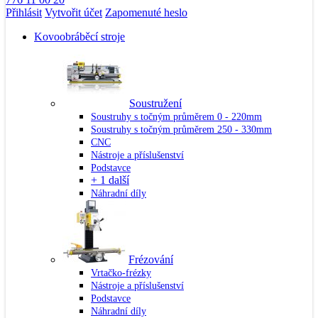
Přihlásit
Vytvořit účet
Zapomenuté heslo
Kovoobráběcí stroje
Soustružení
Soustruhy s točným průměrem 0 - 220mm
Soustruhy s točným průměrem 250 - 330mm
CNC
Nástroje a příslušenství
Podstavce
+ 1 další
Náhradní díly
Frézování
Vrtačko-frézky
Nástroje a příslušenství
Podstavce
Náhradní díly