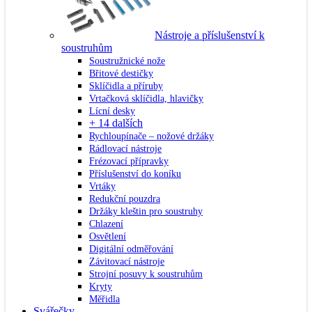
Nástroje a příslušenství k
soustruhům
Soustružnické nože
Břitové destičky
Sklíčidla a příruby
Vrtačková sklíčidla, hlavičky
Lícní desky
+ 14 dalších
Rychloupínače – nožové držáky
Rádlovací nástroje
Frézovací přípravky
Příslušenství do koníku
Vrtáky
Redukční pouzdra
Držáky kleštin pro soustruhy
Chlazení
Osvětlení
Digitální odměřování
Závitovací nástroje
Strojní posuvy k soustruhům
Kryty
Měřidla
Svářečky