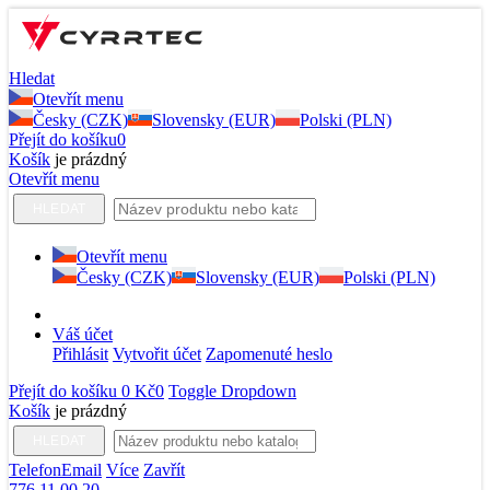
Hledat
Otevřít menu
Česky (CZK)
Slovensky (EUR)
Polski (PLN)
Přejít do košíku
0
Košík
je prázdný
Otevřít menu
HLEDAT
Otevřít menu
Česky (CZK)
Slovensky (EUR)
Polski (PLN)
Váš účet
Přihlásit
Vytvořit účet
Zapomenuté heslo
Přejít do košíku
0 Kč
0
Toggle Dropdown
Košík
je prázdný
HLEDAT
Telefon
Email
Více
Zavřít
776 11 00 20