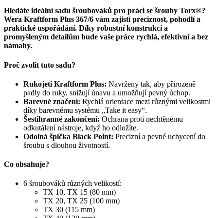
Hledáte ideální sadu šroubováků pro práci se šrouby Torx®?
Wera Kraftform Plus 367/6 vám zajistí preciznost, pohodlí a
praktické uspořádání. Díky robustní konstrukci a
promyšleným detailům bude vaše práce rychlá, efektivní a bez
námahy.
Proč zvolit tuto sadu?
Rukojeti Kraftform Plus:
Navrženy tak, aby přirozeně
padly do ruky, snižují únavu a umožňují pevný úchop.
Barevné značení:
Rychlá orientace mezi různými velikostmi
díky barevnému systému „Take it easy“.
Šestihranné zakončení:
Ochrana proti nechtěnému
odkutálení nástroje, když ho odložíte.
Odolná špička Black Point:
Precizní a pevné uchycení do
šroubu s dlouhou životností.
Co obsahuje?
6 šroubováků různých velikostí:
TX 10, TX 15 (80 mm)
TX 20, TX 25 (100 mm)
TX 30 (115 mm)