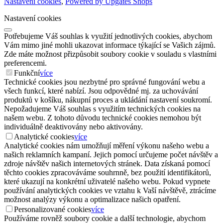
Nastavení cookies
,
Powered by Upgates Shops
Nastavení cookies
Potřebujeme Váš souhlas k využití jednotlivých cookies, abychom
Vám mimo jiné mohli ukazovat informace týkající se Vašich zájmů.
Zde máte možnost přizpůsobit soubory cookie v souladu s vlastními
preferencemi.
Funkční
více
Technické cookies jsou nezbytné pro správné fungování webu a
všech funkcí, které nabízí. Jsou odpovědné mj. za uchovávání
produktů v košíku, nákupní proces a ukládání nastavení soukromí.
Nepožadujeme Váš souhlas s využitím technických cookies na
našem webu. Z tohoto důvodu technické cookies nemohou být
individuálně deaktivovány nebo aktivovány.
Analytické cookies
více
Analytické cookies nám umožňují měření výkonu našeho webu a
našich reklamních kampaní. Jejich pomocí určujeme počet návštěv a
zdroje návštěv našich internetových stránek. Data získaná pomocí
těchto cookies zpracováváme souhrnně, bez použití identifikátorů,
které ukazují na konkrétní uživatelé našeho webu. Pokud vypnete
používání analytických cookies ve vztahu k Vaší návštěvě, ztrácíme
možnost analýzy výkonu a optimalizace našich opatření.
Personalizované cookies
více
Používáme rovněž soubory cookie a další technologie, abychom