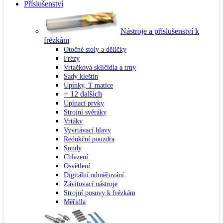
Příslušenství
Nástroje a příslušenství k
frézkám
Otočné stoly a děličky
Frézy
Vrtačková sklíčidla a trny
Sady kleštin
Upínky, T matice
+ 12 dalších
Upínací prvky
Strojní svěráky
Vrtáky
Vyvrtávací hlavy
Redukční pouzdra
Sondy
Chlazení
Osvětlení
Digitální odměřování
Závitovací nástroje
Strojní posuvy k frézkám
Měřidla