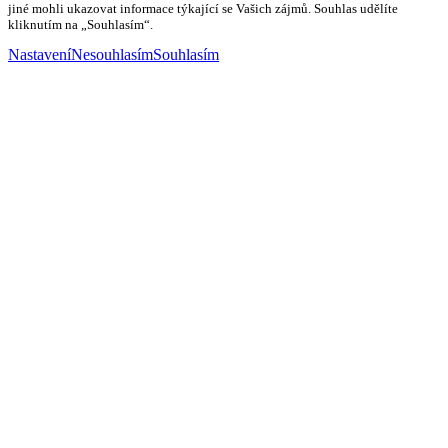
jiné mohli ukazovat informace týkající se Vašich zájmů. Souhlas udělíte
kliknutím na „Souhlasím“.
Nastavení
Nesouhlasím
Souhlasím