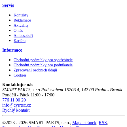
Servis
Kontakty
Reklamace
Aktuality
O nás
Ambasadoři
Kariéra
Informace
Obchodní podmínky pro spotřebitele
Obchodní podmínky pro podnikatele
Zpracování osobních údajů
Cookies
Kontaktujte nás
SMART PARTS, s.r.o.
Pod svahem 1520/14
,
147 00
Praha - Braník
Pondělí - Pátek 11:00 - 17:00
776 11 00 20
info@cyrrtec.cz
Rychlý kontakt
©
2023 -
2026
SMART PARTS, s.r.o.
,
Mapa stránek
,
RSS
,