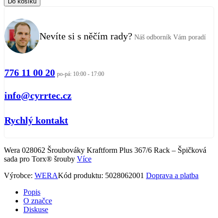
Do košíku
Nevíte si s něčím rady?
Náš odborník Vám poradí
776 11 00 20
po-pá: 10:00 - 17:00
info@cyrrtec.cz
Rychlý kontakt
Wera 028062 Šroubováky Kraftform Plus 367/6 Rack – Špičková
sada pro Torx® šrouby
Více
Výrobce:
WERA
Kód produktu:
5028062001
Doprava a platba
Popis
O značce
Diskuse