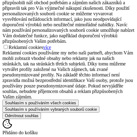
přizpůsobili náš obchod potřebám a zájmům našich zákazníků a
připravili tak pro Vás výjimečné nákupní zkušenosti. Díky použití
personalizovaných souborů cookie se můžeme vyvarovat
vysvětlování nežádoucích informací, jako jsou neodpovídající
doporučení výrobků nebo neužitečné mimořádné nabídky. Navíc
nám používání personalizovaných souborů cookie umožňuje nabízet
Vám dodatečné funkce, jako například doporučení výrobků
přizpůsobených Vašim potřebám.
Reklamní cookies
více
Reklamní cookies používáme my nebo naši partneři, abychom Vám
mohli zobrazit vhodné obsahy nebo reklamy jak na našich
stránkách, tak na stránkách třetích subjektů. Díky tomu můžeme
vytvářet profily založené na Vašich zájmech, tak zvané
pseudonymizované profily. Na základě těchto informací není
zpravidla možná bezprostřední identifikace Vaší osoby, protože jsou
používány pouze pseudonymizované údaje. Pokud nevyjádříte
souhlas, nebudete příjemcem obsahů a reklam přizpůsobených
Vašim zájmům.
Souhlasím s používáním všech cookies
Souhlasím s používáním vybraných souborů cookie
Odmítnout souhlas
Přidáno do košíku