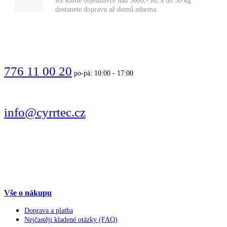
Ke každé objednávce nad 3000,- Kč a do 30 kg
dostanete dopravu až domů zdarma.
VOLEJTE
776 11 00 20
po-pá: 10:00 - 17:00
PIŠTE
info@cyrrtec.cz
SLEDUJTE
Vše o nákupu
Doprava a platba
Nejčastěji kladené otázky (FAQ)