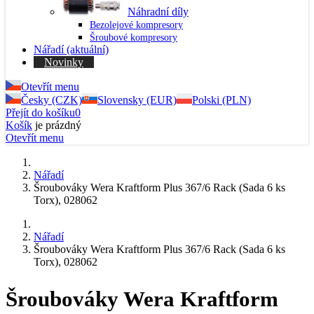
Náhradní díly
Bezolejové kompresory
Šroubové kompresory
Nářadí
(aktuální)
Novinky
Otevřít menu
Česky (CZK)
Slovensky (EUR)
Polski (PLN)
Přejít do košíku
0
Košík
je prázdný
Otevřít menu
Nářadí
Šroubováky Wera Kraftform Plus 367/6 Rack (Sada 6 ks
Torx), 028062
Nářadí
Šroubováky Wera Kraftform Plus 367/6 Rack (Sada 6 ks
Torx), 028062
Šroubováky Wera Kraftform