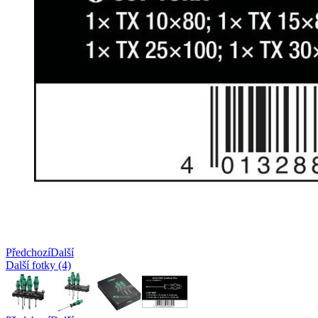
Předchozí
Další
Další fotky (4)