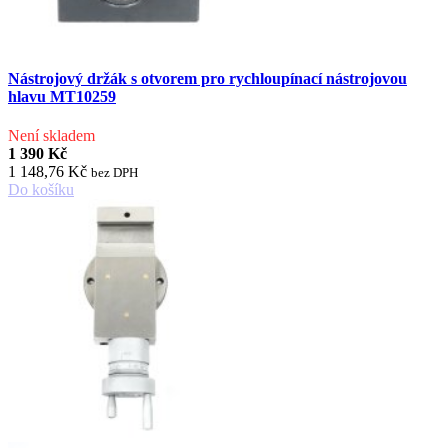
Nástrojový držák s otvorem pro rychloupínací nástrojovou
hlavu MT10259
Není skladem
1 390 Kč
1 148,76 Kč
bez DPH
Do košíku