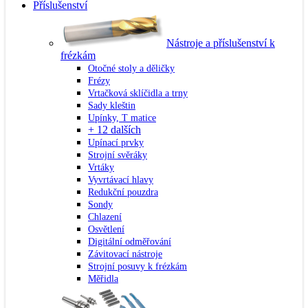
Příslušenství
Nástroje a příslušenství k
frézkám
Otočné stoly a děličky
Frézy
Vrtačková sklíčidla a trny
Sady kleštin
Upínky, T matice
+ 12 dalších
Upínací prvky
Strojní svěráky
Vrtáky
Vyvrtávací hlavy
Redukční pouzdra
Sondy
Chlazení
Osvětlení
Digitální odměřování
Závitovací nástroje
Strojní posuvy k frézkám
Měřidla