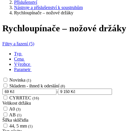
Příslušenství
Nástroje a příslušenství k soustruhům
Rychloupínače – nožové držáky
Rychloupínače – nožové držáky
Filtry a řazení (5)
Typ
Cena
Výrobce
Parametr
Novinka
(1)
Skladem - ihned k odeslání
(8)
-
CYRRTEC
(16)
Velikost držáku
A0
(3)
AB
(1)
Šířka sklíčidla
44, 5 mm
(1)