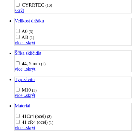
CYRRTEC
(16)
skrýt
Velikost držáku
A0
(3)
AB
(1)
více...
skrýt
Šířka sklíčidla
44, 5 mm
(1)
více...
skrýt
Typ závitu
M10
(1)
více...
skrýt
Materiál
41Cr4 (ocel)
(2)
41 cR4 (ocel)
(1)
více...
skrýt