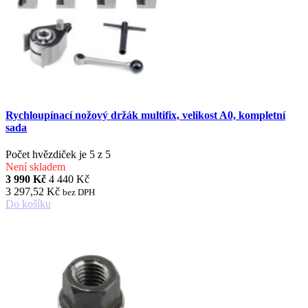
Rychloupínací nožový držák multifix, velikost A0, kompletní
sada
Počet hvězdiček je 5 z 5
Není skladem
3 990 Kč
4 440 Kč
3 297,52 Kč
bez DPH
Do košíku