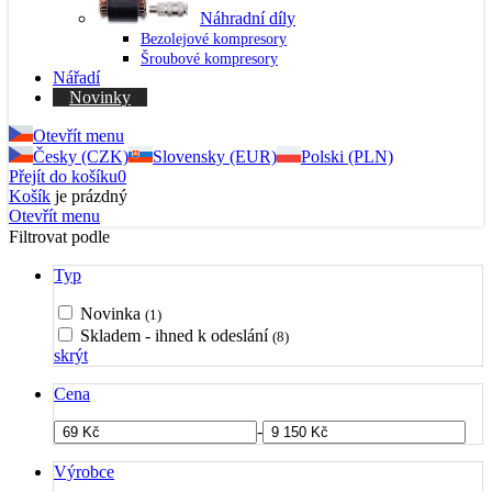
Náhradní díly
Bezolejové kompresory
Šroubové kompresory
Nářadí
Novinky
Otevřít menu
Česky (CZK)
Slovensky (EUR)
Polski (PLN)
Přejít do košíku
0
Košík
je prázdný
Otevřít menu
Filtrovat podle
Typ
Novinka
(1)
Skladem - ihned k odeslání
(8)
skrýt
Cena
-
Výrobce