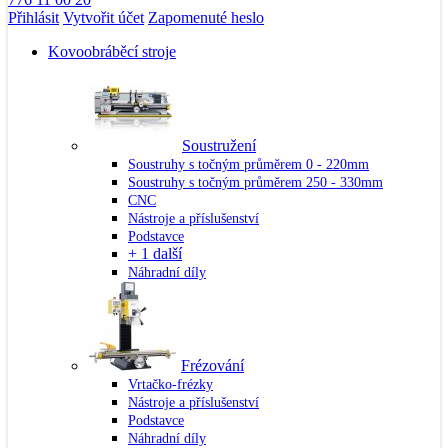
Přihlásit
Vytvořit účet
Zapomenuté heslo
Kovoobráběcí stroje
Soustružení
Soustruhy s točným průměrem 0 - 220mm
Soustruhy s točným průměrem 250 - 330mm
CNC
Nástroje a příslušenství
Podstavce
+ 1 další
Náhradní díly
Frézování
Vrtačko-frézky
Nástroje a příslušenství
Podstavce
Náhradní díly