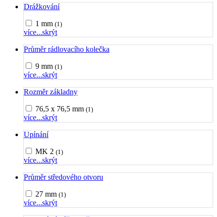
Drážkování
1 mm
(1)
více...
skrýt
Průměr rádlovacího kolečka
9 mm
(1)
více...
skrýt
Rozměr základny
76,5 x 76,5 mm
(1)
více...
skrýt
Upínání
MK 2
(1)
více...
skrýt
Průměr středového otvoru
27 mm
(1)
více...
skrýt