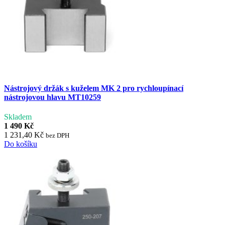
Nástrojový držák s kuželem MK 2 pro rychloupínací
nástrojovou hlavu MT10259
Skladem
1 490 Kč
1 231,40 Kč
bez DPH
Do košíku