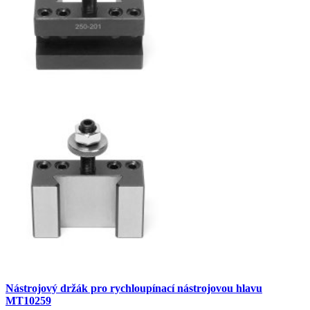
Nástrojový držák pro rychloupínací nástrojovou hlavu
MT10259