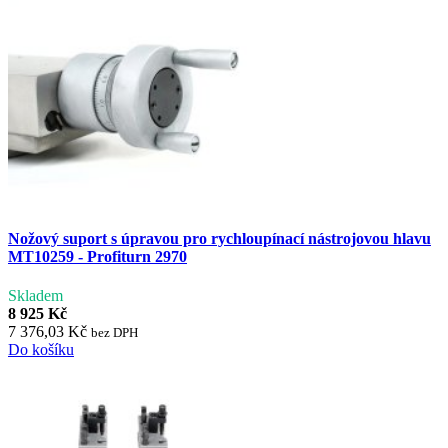
Nožový suport s úpravou pro rychloupínací nástrojovou hlavu
MT10259 - Profiturn 2970
Skladem
8 925 Kč
7 376,03 Kč
bez DPH
Do košíku