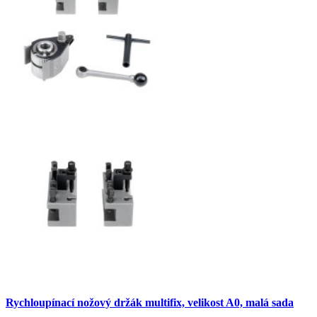
Rychloupínací nožový držák multifix, velikost A0, malá sada