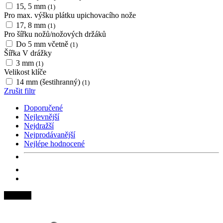
15, 5 mm
(1)
Pro max. výšku plátku upichovacího nože
17, 8 mm
(1)
Pro šířku nožů/nožových držáků
Do 5 mm včetně
(1)
Šířka V drážky
3 mm
(1)
Velikost klíče
14 mm (šestihranný)
(1)
Zrušit filtr
Doporučené
Nejlevnější
Nejdražší
Nejprodávanější
Nejlépe hodnocené
Novinka