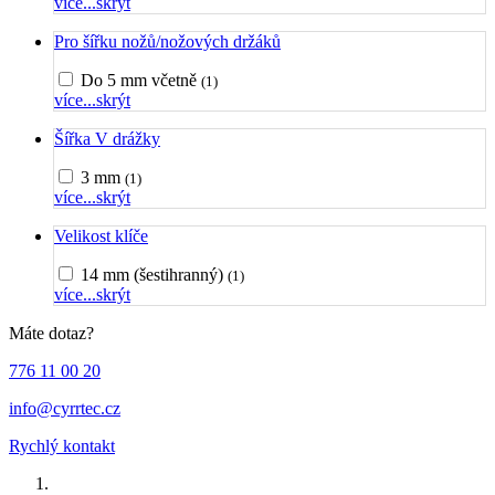
více...
skrýt
Pro šířku nožů/nožových držáků
Do 5 mm včetně
(1)
více...
skrýt
Šířka V drážky
3 mm
(1)
více...
skrýt
Velikost klíče
14 mm (šestihranný)
(1)
více...
skrýt
Máte dotaz?
776 11 00 20
info@cyrrtec.cz
Rychlý kontakt