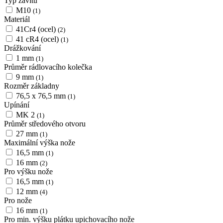
Typ závitu
M10
(1)
Materiál
41Cr4 (ocel)
(2)
41 cR4 (ocel)
(1)
Drážkování
1 mm
(1)
Průměr rádlovacího kolečka
9 mm
(1)
Rozměr základny
76,5 x 76,5 mm
(1)
Upínání
MK 2
(1)
Průměr středového otvoru
27 mm
(1)
Maximální výška nože
16,5 mm
(1)
16 mm
(2)
Pro výšku nože
16,5 mm
(1)
12 mm
(4)
Pro nože
16 mm
(1)
Pro min. výšku plátku upichovacího nože