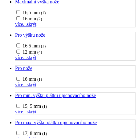
Maximální výška nože
16,5 mm
(1)
16 mm
(2)
více...
skrýt
Pro výšku nože
16,5 mm
(1)
12 mm
(4)
více...
skrýt
Pro nože
16 mm
(1)
více...
skrýt
Pro min. výšku plátku upichovacího nože
15, 5 mm
(1)
více...
skrýt
Pro max. výšku plátku upichovacího nože
17, 8 mm
(1)