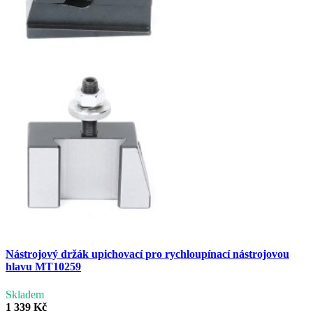
Nástrojový držák upichovací pro rychloupínací nástrojovou
hlavu MT10259
Skladem
1 339 Kč