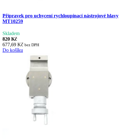
Přípravek pro uchycení rychloupínací nástrojové hlavy
MT10259
Skladem
820 Kč
677,69 Kč
bez DPH
Do košíku