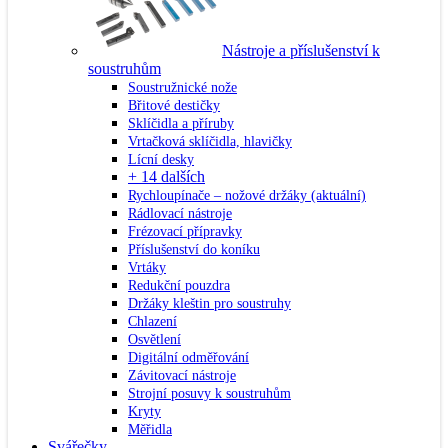
Nástroje a příslušenství k
soustruhům
Soustružnické nože
Břitové destičky
Sklíčidla a příruby
Vrtačková sklíčidla, hlavičky
Lícní desky
+ 14 dalších
Rychloupínače – nožové držáky
(aktuální)
Rádlovací nástroje
Frézovací přípravky
Příslušenství do koníku
Vrtáky
Redukční pouzdra
Držáky kleštin pro soustruhy
Chlazení
Osvětlení
Digitální odměřování
Závitovací nástroje
Strojní posuvy k soustruhům
Kryty
Měřidla
Svářečky