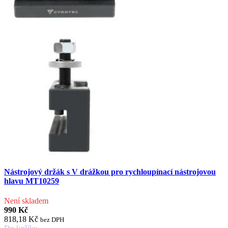
Nástrojový držák s V drážkou pro rychloupínací nástrojovou
hlavu MT10259
Není skladem
990 Kč
818,18 Kč
bez DPH