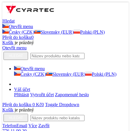
Hledat
Otevřít menu
Česky (CZK)
Slovensky (EUR)
Polski (PLN)
Přejít do košíku
0
Košík
je prázdný
Otevřít menu
HLEDAT
Otevřít menu
Česky (CZK)
Slovensky (EUR)
Polski (PLN)
Váš účet
Přihlásit
Vytvořit účet
Zapomenuté heslo
Přejít do košíku
0 Kč
0
Toggle Dropdown
Košík
je prázdný
HLEDAT
Telefon
Email
Více
Zavřít
776 11 00 20