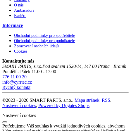
O nás
Ambasadoři
Kariéra
Informace
Obchodní podmínky pro spotřebitele
Obchodní podmínky pro podnikatele
Zpracování osobních údajů
Cookies
Kontaktujte nás
SMART PARTS, s.r.o.
Pod svahem 1520/14
,
147 00
Praha - Braník
Pondělí - Pátek 11:00 - 17:00
776 11 00 20
info@cyrrtec.cz
Rychlý kontakt
©
2023 -
2026
SMART PARTS, s.r.o.
,
Mapa stránek
,
RSS
,
Nastavení cookies
,
Powered by Upgates Shops
Nastavení cookies
Potřebujeme Váš souhlas k využití jednotlivých cookies, abychom