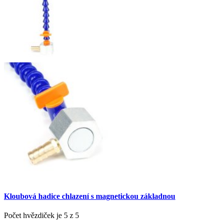
Kloubová hadice chlazení s magnetickou základnou
Počet hvězdiček je 5 z 5