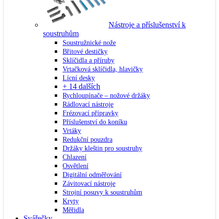
Nástroje a příslušenství k
soustruhům
Soustružnické nože
Břitové destičky
Sklíčidla a příruby
Vrtačková sklíčidla, hlavičky
Lícní desky
+ 14 dalších
Rychloupínače – nožové držáky
Rádlovací nástroje
Frézovací přípravky
Příslušenství do koníku
Vrtáky
Redukční pouzdra
Držáky kleštin pro soustruhy
Chlazení
Osvětlení
Digitální odměřování
Závitovací nástroje
Strojní posuvy k soustruhům
Kryty
Měřidla
Svářečky