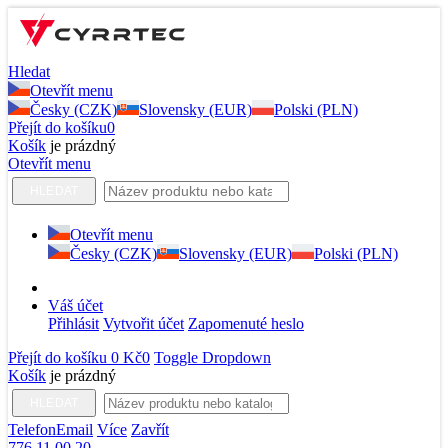
Hledat
Otevřít menu
Česky (CZK)
Slovensky (EUR)
Polski (PLN)
Přejít do košíku
0
Košík
je prázdný
Otevřít menu
HLEDAT
Otevřít menu
Česky (CZK)
Slovensky (EUR)
Polski (PLN)
Váš účet
Přihlásit
Vytvořit účet
Zapomenuté heslo
Přejít do košíku
0 Kč
0
Toggle Dropdown
Košík
je prázdný
HLEDAT
Telefon
Email
Více
Zavřít
776 11 00 20