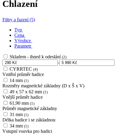
Chlazení
Filtry a řazení (5)
Typ
Cena
Výrobce
Parametr
Skladem - ihned k odeslání
(2)
-
CYRRTEC
(4)
Vnitřní průměr hadice
14 mm
(1)
Rozměry magnetické základny (D x Š x V)
49 x 57 x 62 mm
(1)
Vnější průměr hadice
61,90 mm
(1)
Průměr magnetické základny
31 mm
(1)
Délka hadice i se základnou
34 mm
(1)
Vstupní vsuvka pro hadici