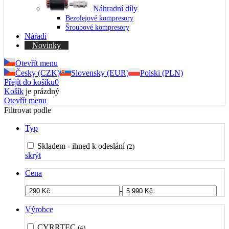
Náhradní díly
Bezolejové kompresory
Šroubové kompresory
Nářadí
Novinky
Otevřít menu
Česky (CZK)
Slovensky (EUR)
Polski (PLN)
Přejít do košíku
0
Košík
je prázdný
Otevřít menu
Filtrovat podle
Typ
Skladem - ihned k odeslání
(2)
skrýt
Cena
-
Výrobce
CYRRTEC
(4)