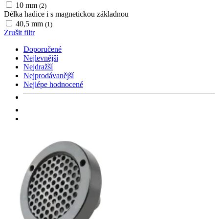
10 mm
(2)
Délka hadice i s magnetickou základnou
40,5 mm
(1)
Zrušit filtr
Doporučené
Nejlevnější
Nejdražší
Nejprodávanější
Nejlépe hodnocené