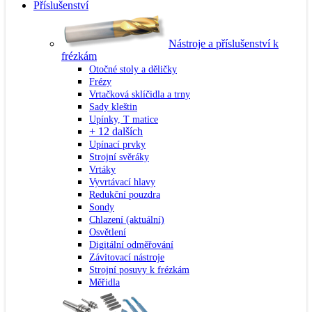
Příslušenství
Nástroje a příslušenství k
frézkám
Otočné stoly a děličky
Frézy
Vrtačková sklíčidla a trny
Sady kleštin
Upínky, T matice
+ 12 dalších
Upínací prvky
Strojní svěráky
Vrtáky
Vyvrtávací hlavy
Redukční pouzdra
Sondy
Chlazení
(aktuální)
Osvětlení
Digitální odměřování
Závitovací nástroje
Strojní posuvy k frézkám
Měřidla