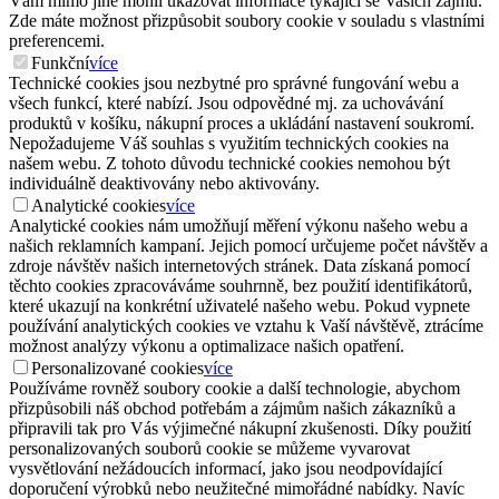
Vám mimo jiné mohli ukazovat informace týkající se Vašich zájmů.
Zde máte možnost přizpůsobit soubory cookie v souladu s vlastními
preferencemi.
Funkční
více
Technické cookies jsou nezbytné pro správné fungování webu a
všech funkcí, které nabízí. Jsou odpovědné mj. za uchovávání
produktů v košíku, nákupní proces a ukládání nastavení soukromí.
Nepožadujeme Váš souhlas s využitím technických cookies na
našem webu. Z tohoto důvodu technické cookies nemohou být
individuálně deaktivovány nebo aktivovány.
Analytické cookies
více
Analytické cookies nám umožňují měření výkonu našeho webu a
našich reklamních kampaní. Jejich pomocí určujeme počet návštěv a
zdroje návštěv našich internetových stránek. Data získaná pomocí
těchto cookies zpracováváme souhrnně, bez použití identifikátorů,
které ukazují na konkrétní uživatelé našeho webu. Pokud vypnete
používání analytických cookies ve vztahu k Vaší návštěvě, ztrácíme
možnost analýzy výkonu a optimalizace našich opatření.
Personalizované cookies
více
Používáme rovněž soubory cookie a další technologie, abychom
přizpůsobili náš obchod potřebám a zájmům našich zákazníků a
připravili tak pro Vás výjimečné nákupní zkušenosti. Díky použití
personalizovaných souborů cookie se můžeme vyvarovat
vysvětlování nežádoucích informací, jako jsou neodpovídající
doporučení výrobků nebo neužitečné mimořádné nabídky. Navíc