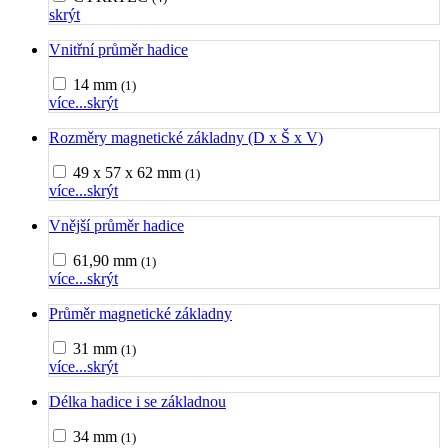
skrýt
Vnitřní průměr hadice
14 mm
(1)
více...
skrýt
Rozměry magnetické základny (D x Š x V)
49 x 57 x 62 mm
(1)
více...
skrýt
Vnější průměr hadice
61,90 mm
(1)
více...
skrýt
Průměr magnetické základny
31 mm
(1)
více...
skrýt
Délka hadice i se základnou
34 mm
(1)