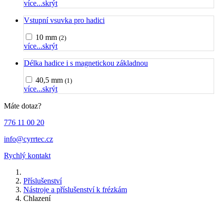
více...
skrýt
Vstupní vsuvka pro hadici
10 mm
(2)
více...
skrýt
Délka hadice i s magnetickou základnou
40,5 mm
(1)
více...
skrýt
Máte dotaz?
776 11 00 20
info@cyrrtec.cz
Rychlý kontakt
Příslušenství
Nástroje a příslušenství k frézkám
Chlazení