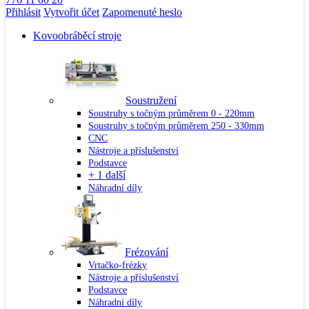
Přihlásit
Vytvořit účet
Zapomenuté heslo
Kovoobráběcí stroje
Soustružení
Soustruhy s točným průměrem 0 - 220mm
Soustruhy s točným průměrem 250 - 330mm
CNC
Nástroje a příslušenství
Podstavce
+ 1 další
Náhradní díly
Frézování
Vrtačko-frézky
Nástroje a příslušenství
Podstavce
Náhradní díly