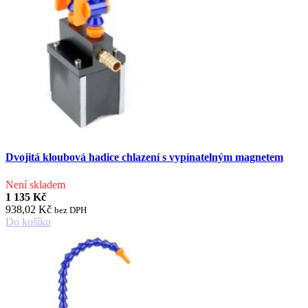
Dvojitá kloubová hadice chlazení s vypínatelným magnetem
Není skladem
1 135 Kč
938,02 Kč
bez DPH
Do košíku