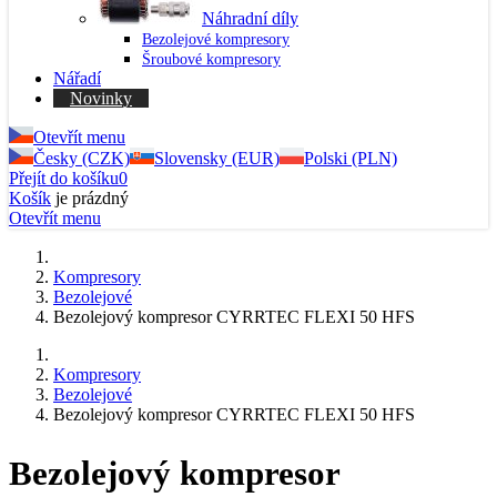
Náhradní díly
Bezolejové kompresory
Šroubové kompresory
Nářadí
Novinky
Otevřít menu
Česky (CZK)
Slovensky (EUR)
Polski (PLN)
Přejít do košíku
0
Košík
je prázdný
Otevřít menu
Kompresory
Bezolejové
Bezolejový kompresor CYRRTEC FLEXI 50 HFS
Kompresory
Bezolejové
Bezolejový kompresor CYRRTEC FLEXI 50 HFS
Bezolejový kompresor