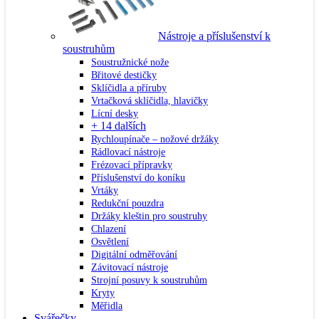
Nástroje a příslušenství k
soustruhům
Soustružnické nože
Břitové destičky
Sklíčidla a příruby
Vrtačková sklíčidla, hlavičky
Lícní desky
+ 14 dalších
Rychloupínače – nožové držáky
Rádlovací nástroje
Frézovací přípravky
Příslušenství do koníku
Vrtáky
Redukční pouzdra
Držáky kleštin pro soustruhy
Chlazení
Osvětlení
Digitální odměřování
Závitovací nástroje
Strojní posuvy k soustruhům
Kryty
Měřidla
Svářečky