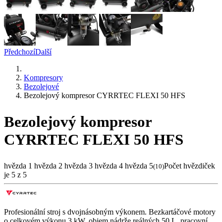
Předchozí
Další
Kompresory
Bezolejové
Bezolejový kompresor CYRRTEC FLEXI 50 HFS
Bezolejový kompresor
CYRRTEC FLEXI 50 HFS
hvězda 1
hvězda 2
hvězda 3
hvězda 4
hvězda 5
Počet hvězdiček
(
10
)
je 5 z 5
Profesionální stroj s dvojnásobným výkonem. Bezkartáčové motory
o celkovém výkonu 3 kW, objem nádrže reálných 50 L, pracovní