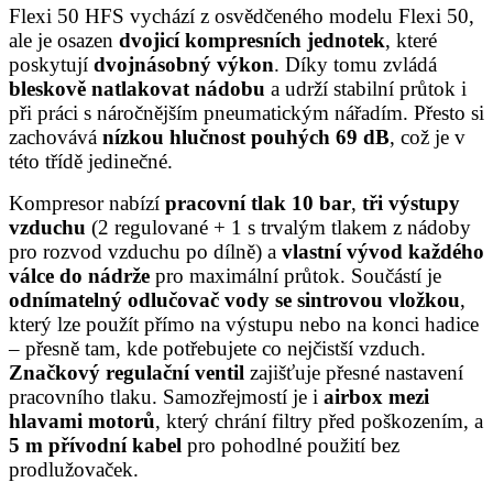
Flexi 50 HFS vychází z osvědčeného modelu Flexi 50,
ale je osazen
dvojicí kompresních jednotek
, které
poskytují
dvojnásobný výkon
. Díky tomu zvládá
bleskově natlakovat nádobu
a udrží stabilní průtok i
při práci s náročnějším pneumatickým nářadím. Přesto si
zachovává
nízkou hlučnost pouhých 69 dB
, což je v
této třídě jedinečné.
Kompresor nabízí
pracovní tlak 10 bar
,
tři výstupy
vzduchu
(2 regulované + 1 s trvalým tlakem z nádoby
pro rozvod vzduchu po dílně) a
vlastní vývod každého
válce do nádrže
pro maximální průtok. Součástí je
odnímatelný odlučovač vody se sintrovou vložkou
,
který lze použít přímo na výstupu nebo na konci hadice
– přesně tam, kde potřebujete co nejčistší vzduch.
Značkový regulační ventil
zajišťuje přesné nastavení
pracovního tlaku. Samozřejmostí je i
airbox mezi
hlavami motorů
, který chrání filtry před poškozením, a
5 m přívodní kabel
pro pohodlné použití bez
prodlužovaček.