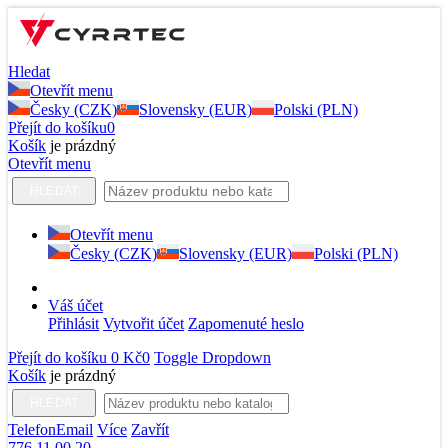
Hledat
Otevřít menu
Česky (CZK)
Slovensky (EUR)
Polski (PLN)
Přejít do košíku
0
Košík
je prázdný
Otevřít menu
HLEDAT
Otevřít menu
Česky (CZK)
Slovensky (EUR)
Polski (PLN)
Váš účet
Přihlásit
Vytvořit účet
Zapomenuté heslo
Přejít do košíku
0 Kč
0
Toggle Dropdown
Košík
je prázdný
HLEDAT
Telefon
Email
Více
Zavřít
776 11 00 20