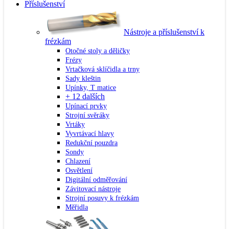
Příslušenství
Nástroje a příslušenství k
frézkám
Otočné stoly a děličky
Frézy
Vrtačková sklíčidla a trny
Sady kleštin
Upínky, T matice
+ 12 dalších
Upínací prvky
Strojní svěráky
Vrtáky
Vyvrtávací hlavy
Redukční pouzdra
Sondy
Chlazení
Osvětlení
Digitální odměřování
Závitovací nástroje
Strojní posuvy k frézkám
Měřidla