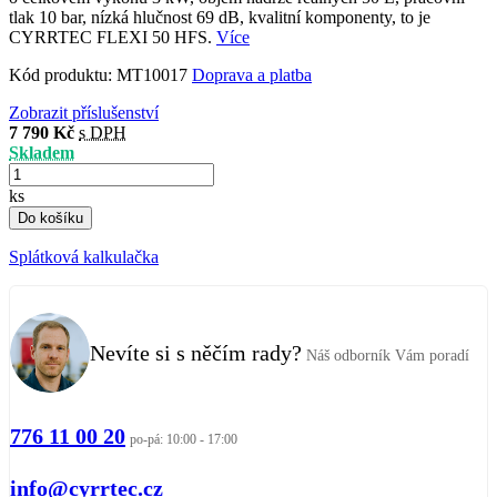
tlak 10 bar, nízká hlučnost 69 dB, kvalitní komponenty, to je
CYRRTEC FLEXI 50 HFS.
Více
Kód produktu:
MT10017
Doprava a platba
Zobrazit příslušenství
7 790 Kč
s DPH
Skladem
ks
Do košíku
Splátková kalkulačka
Nevíte si s něčím rady?
Náš odborník Vám poradí
776 11 00 20
po-pá: 10:00 - 17:00
info@cyrrtec.cz