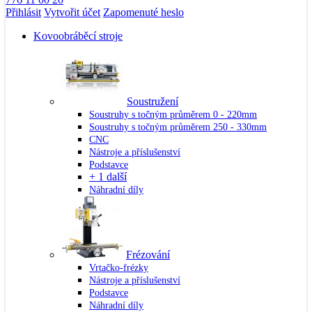
Přihlásit
Vytvořit účet
Zapomenuté heslo
Kovoobráběcí stroje
Soustružení
Soustruhy s točným průměrem 0 - 220mm
Soustruhy s točným průměrem 250 - 330mm
CNC
Nástroje a příslušenství
Podstavce
+ 1 další
Náhradní díly
Frézování
Vrtačko-frézky
Nástroje a příslušenství
Podstavce
Náhradní díly