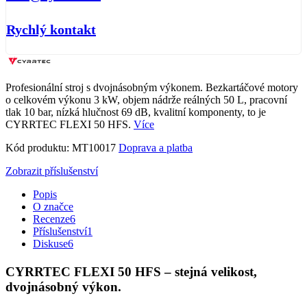
Rychlý kontakt
Profesionální stroj s dvojnásobným výkonem. Bezkartáčové motory
o celkovém výkonu 3 kW, objem nádrže reálných 50 L, pracovní
tlak 10 bar, nízká hlučnost 69 dB, kvalitní komponenty, to je
CYRRTEC FLEXI 50 HFS.
Více
Kód produktu:
MT10017
Doprava a platba
Zobrazit příslušenství
Popis
O značce
Recenze
6
Příslušenství
1
Diskuse
6
CYRRTEC FLEXI 50 HFS – stejná velikost,
dvojnásobný výkon.