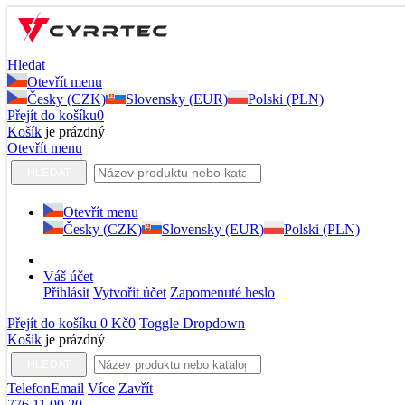
Hledat
Otevřít menu
Česky (CZK)
Slovensky (EUR)
Polski (PLN)
Přejít do košíku
0
Košík
je prázdný
Otevřít menu
HLEDAT
Otevřít menu
Česky (CZK)
Slovensky (EUR)
Polski (PLN)
Váš účet
Přihlásit
Vytvořit účet
Zapomenuté heslo
Přejít do košíku
0 Kč
0
Toggle Dropdown
Košík
je prázdný
HLEDAT
Telefon
Email
Více
Zavřít
776 11 00 20