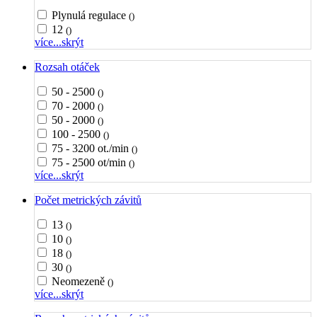
Plynulá regulace
()
12
()
více...
skrýt
Rozsah otáček
50 - 2500
()
70 - 2000
()
50 - 2000
()
100 - 2500
()
75 - 3200 ot./min
()
75 - 2500 ot/min
()
více...
skrýt
Počet metrických závitů
13
()
10
()
18
()
30
()
Neomezeně
()
více...
skrýt