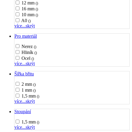
12 mm
()
16 mm
()
10 mm
()
A0
()
více...
skrýt
Pro materiál
Nerez
()
Hliník
()
Ocel
()
více...
skrýt
Šířka břitu
2 mm
()
1 mm
()
1,5 mm
()
více...
skrýt
Stoupání
1,5 mm
()
více...
skrýt