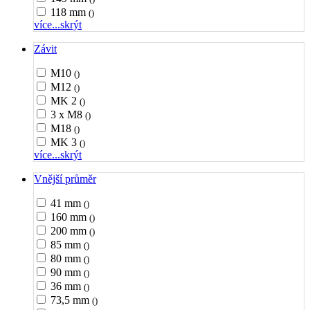
118 mm
()
více...
skrýt
Závit
M10
()
M12
()
MK 2
()
3 x M8
()
M18
()
MK 3
()
více...
skrýt
Vnější průměr
41 mm
()
160 mm
()
200 mm
()
85 mm
()
80 mm
()
90 mm
()
36 mm
()
73,5 mm
()