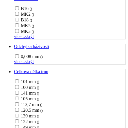
B16
()
MK2
()
B18
()
MK5
()
MK3
()
více...
skrýt
Odchylka házivosti
0,008 mm
()
více...
skrýt
Celková délka trnu
101 mm
()
100 mm
()
141 mm
()
105 mm
()
113,7 mm
()
120,5 mm
()
139 mm
()
122 mm
()
149 mm
()