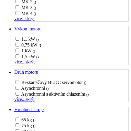
MK 2
()
MK 3
()
MK 4
()
více...
skrýt
Výkon motoru
1,1 kW
()
0,75 kW
()
1 kW
()
1,5 kW
()
více...
skrýt
Druh motoru
Bezkartáčový BLDC servomotor
()
Asynchronní
()
Asynchronní s aktivním chlazením
()
více...
skrýt
Hmotnost stroje
65 kg
()
75 kg
()