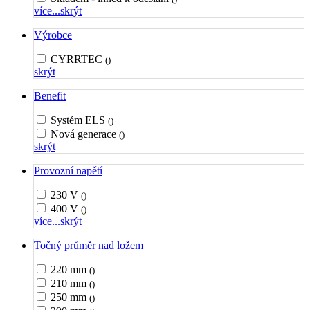
více...
skrýt
Výrobce
CYRRTEC
()
skrýt
Benefit
Systém ELS
()
Nová generace
()
skrýt
Provozní napětí
230 V
()
400 V
()
více...
skrýt
Točný průměr nad ložem
220 mm
()
210 mm
()
250 mm
()