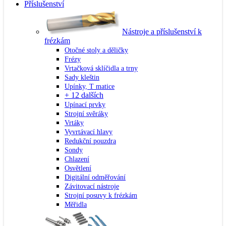
Příslušenství
Nástroje a příslušenství k
frézkám
Otočné stoly a děličky
Frézy
Vrtačková sklíčidla a trny
Sady kleštin
Upínky, T matice
+ 12 dalších
Upínací prvky
Strojní svěráky
Vrtáky
Vyvrtávací hlavy
Redukční pouzdra
Sondy
Chlazení
Osvětlení
Digitální odměřování
Závitovací nástroje
Strojní posuvy k frézkám
Měřidla