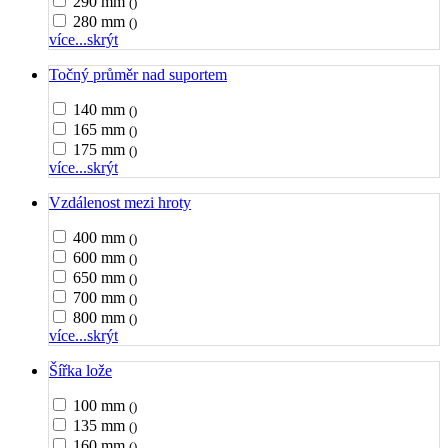
290 mm
()
280 mm
()
více...
skrýt
Točný průměr nad suportem
140 mm
()
165 mm
()
175 mm
()
více...
skrýt
Vzdálenost mezi hroty
400 mm
()
600 mm
()
650 mm
()
700 mm
()
800 mm
()
více...
skrýt
Šířka lože
100 mm
()
135 mm
()
160 mm
()