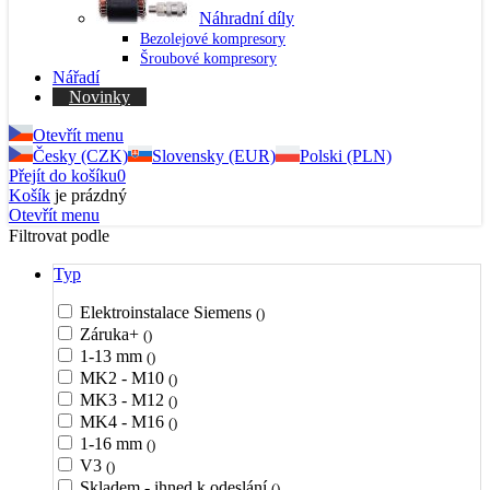
Náhradní díly
Bezolejové kompresory
Šroubové kompresory
Nářadí
Novinky
Otevřít menu
Česky (CZK)
Slovensky (EUR)
Polski (PLN)
Přejít do košíku
0
Košík
je prázdný
Otevřít menu
Filtrovat podle
Typ
Elektroinstalace Siemens
()
Záruka+
()
1-13 mm
()
MK2 - M10
()
MK3 - M12
()
MK4 - M16
()
1-16 mm
()
V3
()
Skladem - ihned k odeslání
()