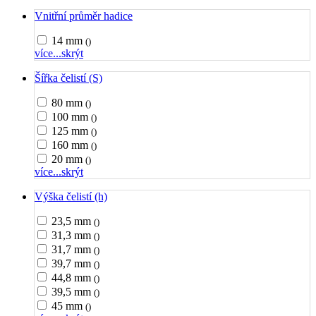
Vnitřní průměr hadice
14 mm
()
více...
skrýt
Šířka čelistí (S)
80 mm
()
100 mm
()
125 mm
()
160 mm
()
20 mm
()
více...
skrýt
Výška čelistí (h)
23,5 mm
()
31,3 mm
()
31,7 mm
()
39,7 mm
()
44,8 mm
()
39,5 mm
()
45 mm
()