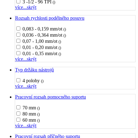
3 -1/2 - 96 TPI
()
více...
skrýt
Rozsah rychlosti podélného posuvu
0,083 - 0,159 mm/ot
()
0,036 - 0,364 mm/ot
()
0,07 - 1,00 mm/ot
()
0,01 - 0,20 mm/ot
()
0,01 - 0,35 mm/ot
()
více...
skrýt
Typ držáku nástrojů
4 polohy
()
více...
skrýt
Pracovní rozsah pomocného suportu
70 mm
()
80 mm
()
60 mm
()
více...
skrýt
Pracovní rozsah příčného suportu