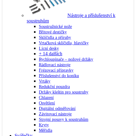
Nástroje a příslušenství k
soustruhům
Soustružnické nože
Břitové destičky
Sklíčidla a příruby
Vrtačková sklíčidla, hlavičky
Lícní desky
+ 14 dalších
Rychloupínače – nožové držáky
Rádlovací nástroje
Frézovací přípravky
Příslušenství do koníku
Vrtáky
Redukční pouzdra
Držáky kleštin pro soustruhy
Chlazení
Osvětlení
Digitální odměřování
Závitovací nástroje
Strojní posuvy k soustruhům
Kryty
Měřidla
Svářečky