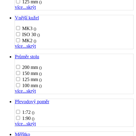
125 mm
()
více...
skrýt
Vnější kužel
MK3
()
ISO 30
()
MK2
()
více...
skrýt
Průměr stolu
200 mm
()
150 mm
()
125 mm
()
100 mm
()
více...
skrýt
Převodový poměr
1:72
()
1:90
()
více...
skrýt
Měřítko