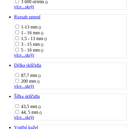
3 600 ot/min
()
více...
skrýt
Rozsah upnutí
1-13 mm
()
1 - 16 mm
()
1,5 - 13 mm
()
3 - 15 mm
()
5 - 16 mm
()
více...
skrýt
Délka sklíčidla
87,7 mm
()
200 mm
()
více...
skrýt
Šířka sklíčidla
43,5 mm
()
44, 5 mm
()
více...
skrýt
Vnitřní kužel