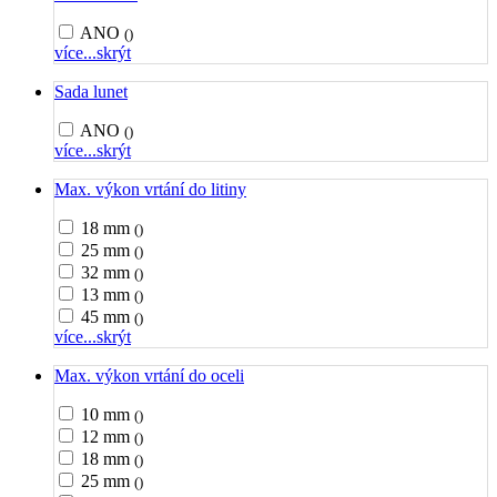
ANO
()
více...
skrýt
Sada lunet
ANO
()
více...
skrýt
Max. výkon vrtání do litiny
18 mm
()
25 mm
()
32 mm
()
13 mm
()
45 mm
()
více...
skrýt
Max. výkon vrtání do oceli
10 mm
()
12 mm
()
18 mm
()
25 mm
()