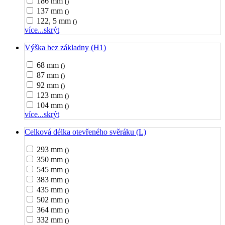
186 mm
()
137 mm
()
122, 5 mm
()
více...
skrýt
Výška bez základny (H1)
68 mm
()
87 mm
()
92 mm
()
123 mm
()
104 mm
()
více...
skrýt
Celková délka otevřeného svěráku (L)
293 mm
()
350 mm
()
545 mm
()
383 mm
()
435 mm
()
502 mm
()
364 mm
()
332 mm
()