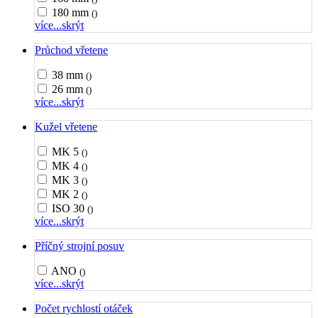
180 mm
()
více...
skrýt
Průchod vřetene
38 mm
()
26 mm
()
více...
skrýt
Kužel vřetene
MK 5
()
MK 4
()
MK 3
()
MK 2
()
ISO 30
()
více...
skrýt
Příčný strojní posuv
ANO
()
více...
skrýt
Počet rychlostí otáček