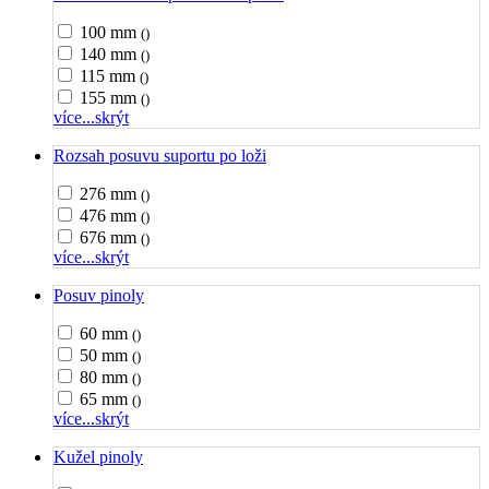
100 mm
()
140 mm
()
115 mm
()
155 mm
()
více...
skrýt
Rozsah posuvu suportu po loži
276 mm
()
476 mm
()
676 mm
()
více...
skrýt
Posuv pinoly
60 mm
()
50 mm
()
80 mm
()
65 mm
()
více...
skrýt
Kužel pinoly