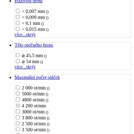
Házivost hrotu
< 0,007 mm
()
< 0,009 mm
()
< 0,1 mm
()
< 0,015 mm
()
více...
skrýt
Tělo otočného hrotu
⌀ 45,5 mm
()
⌀ 54 mm
()
více...
skrýt
Maximální počet otáček
2 000 ot/min
()
5000 ot/min
()
4800 ot/min
()
4 200 ot/min
3000 ot/min
()
3 800 ot/min
()
2 500 ot/min
()
3 500 ot/min
()