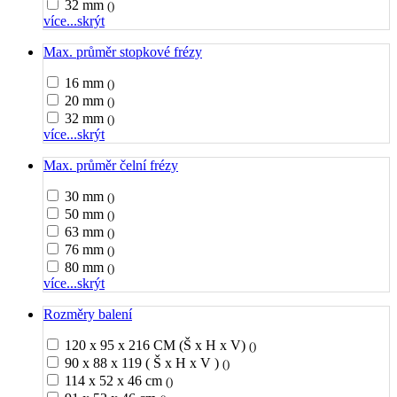
32 mm
()
více...
skrýt
Max. průměr stopkové frézy
16 mm
()
20 mm
()
32 mm
()
více...
skrýt
Max. průměr čelní frézy
30 mm
()
50 mm
()
63 mm
()
76 mm
()
80 mm
()
více...
skrýt
Rozměry balení
120 x 95 x 216 CM (Š x H x V)
()
90 x 88 x 119 ( Š x H x V )
()
114 x 52 x 46 cm
()