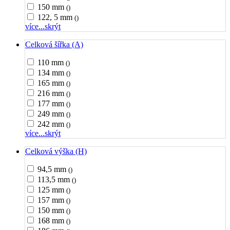
150 mm
()
122, 5 mm
()
více...
skrýt
Celková šířka (A)
110 mm
()
134 mm
()
165 mm
()
216 mm
()
177 mm
()
249 mm
()
242 mm
()
více...
skrýt
Celková výška (H)
94,5 mm
()
113,5 mm
()
125 mm
()
157 mm
()
150 mm
()
168 mm
()