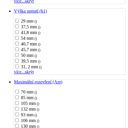
více...
skrýt
Výška upnutí (h1)
29 mm
()
37,5 mm
()
41,8 mm
()
54 mm
()
40,7 mm
()
45,7 mm
()
50 mm
()
39,5 mm
()
31, 2 mm
()
více...
skrýt
Maximální rozevření (Am)
70 mm
()
85 mm
()
105 mm
()
132 mm
()
93 mm
()
106 mm
()
130 mm
()