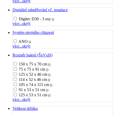
více...
skrýt
Digitální odměřování vč. instalace
Digitec D30 - 3 osy
()
více...
skrýt
Systém strojního chlazení
ANO
()
více...
skrýt
Rozměr balení (ŠxVxH)
150 x 75 x 70 cm
()
75 x 75 x 91 cm
()
125 x 52 x 46 cm
()
114 x 52 x 46 cm
()
105 x 74 x 115 cm
()
91 x 53 x 51 cm
()
125 x 53 x 51 cm
()
více...
skrýt
Velikost držáku