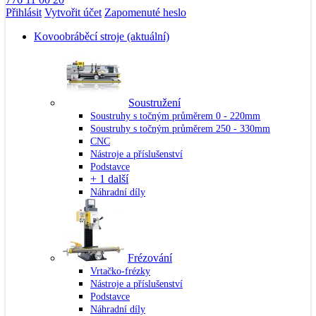
Přihlásit
Vytvořit účet
Zapomenuté heslo
Kovoobráběcí stroje
(aktuální)
Soustružení
Soustruhy s točným průměrem 0 - 220mm
Soustruhy s točným průměrem 250 - 330mm
CNC
Nástroje a příslušenství
Podstavce
+ 1 další
Náhradní díly
Frézování
Vrtačko-frézky
Nástroje a příslušenství
Podstavce
Náhradní díly