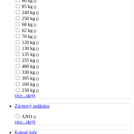
80 kg
()
85 kg
()
240 kg
()
250 kg
()
68 kg
()
62 kg
()
70 kg
()
120 kg
()
130 kg
()
135 kg
()
255 kg
()
480 kg
()
330 kg
()
395 kg
()
169 kg
()
230 kg
()
více...
skrýt
Závitový indikátor
ANO
()
více...
skrýt
Kalené lože