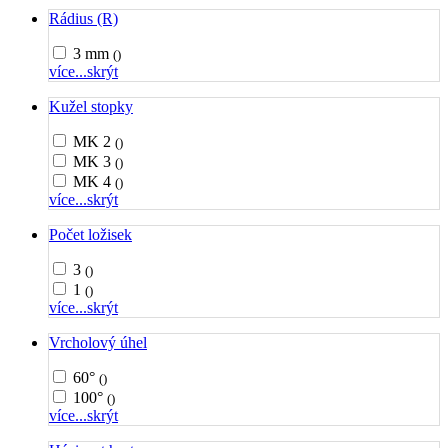
Rádius (R)
3 mm
()
více...
skrýt
Kužel stopky
MK 2
()
MK 3
()
MK 4
()
více...
skrýt
Počet ložisek
3
()
1
()
více...
skrýt
Vrcholový úhel
60°
()
100°
()
více...
skrýt