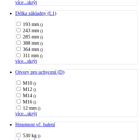
více...
skrýt
Délka základny (L1)
193 mm
()
243 mm
()
285 mm
()
388 mm
()
364 mm
()
311 mm
()
více...
skrýt
Otvory pro uchycení (D)
M10
()
M12
()
M14
()
M16
()
12 mm
()
více...
skrýt
Hmotnost vč. balení
530 kg
()