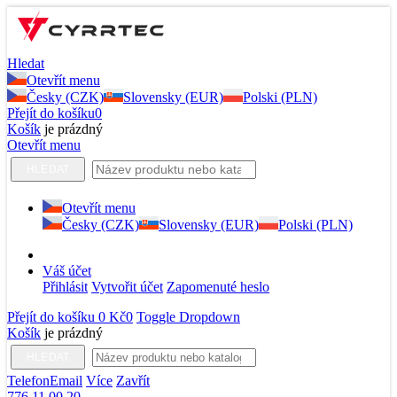
Hledat
Otevřít menu
Česky (CZK)
Slovensky (EUR)
Polski (PLN)
Přejít do košíku
0
Košík
je prázdný
Otevřít menu
HLEDAT
Otevřít menu
Česky (CZK)
Slovensky (EUR)
Polski (PLN)
Váš účet
Přihlásit
Vytvořit účet
Zapomenuté heslo
Přejít do košíku
0 Kč
0
Toggle Dropdown
Košík
je prázdný
HLEDAT
Telefon
Email
Více
Zavřít
776 11 00 20