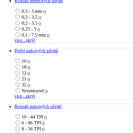
Rozsah metrických závitů
0,3 - 3 mm
()
0,5 - 3,5
()
0,2 - 3,5
()
0,25 - 5
()
0,1 - 7,5 mm
()
více...
skrýt
Počet palcových závitů
10
()
18
()
12
()
21
()
32
()
Neomezeně
()
více...
skrýt
Rozsah palcových závitů
10 - 44 TPI
()
6 - 96 TPI
()
8 - 56 TPI
()