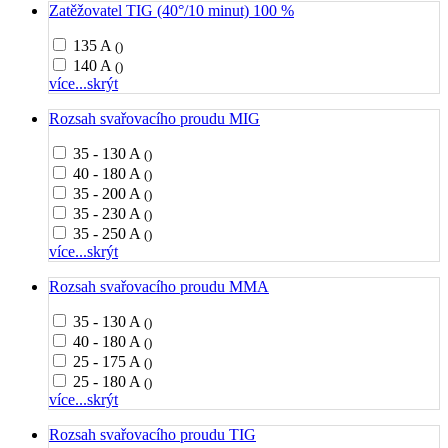
Zatěžovatel TIG (40°/10 minut) 100 %
135 A
()
140 A
()
více...
skrýt
Rozsah svařovacího proudu MIG
35 - 130 A
()
40 - 180 A
()
35 - 200 A
()
35 - 230 A
()
35 - 250 A
()
více...
skrýt
Rozsah svařovacího proudu MMA
35 - 130 A
()
40 - 180 A
()
25 - 175 A
()
25 - 180 A
()
více...
skrýt
Rozsah svařovacího proudu TIG