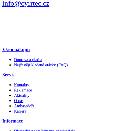
info@cyrrtec.cz
SLEDUJTE
Vše o nákupu
Doprava a platba
Nejčastěji kladené otázky (FAQ)
Servis
Kontakty
Reklamace
Aktuality
O nás
Ambasadoři
Kariéra
Informace