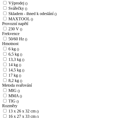
Výprodej
()
Svářečky
()
Skladem - ihned k odeslání
()
MAXTOOL
()
Provozní napětí
230 V
()
Frekvence
50/60 Hz
()
Hmotnost
6 kg
()
6,5 kg
()
13,3 kg
()
14 kg
()
14,5 kg
()
17 kg
()
8,2 kg
()
Metoda svařování
MIG
()
MMA
()
TIG
()
Rozměry
13 x 26 x 32 cm
()
16 x 27 x 33 cm
()