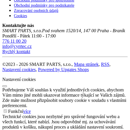
Obchodní podmínky pro spotřebitele
Obchodní podmínky pro podnikatele
Zpracování osobních údajů
Cookies
Kontaktujte nás
SMART PARTS, s.r.o.
Pod svahem 1520/14
,
147 00
Praha - Braník
Pondělí - Pátek 11:00 - 17:00
776 11 00 20
info@cyrrtec.cz
Rychlý kontakt
©
2023 -
2026
SMART PARTS, s.r.o.
,
Mapa stránek
,
RSS
,
Nastavení cookies
,
Powered by Upgates Shops
Nastavení cookies
Potřebujeme Váš souhlas k využití jednotlivých cookies, abychom
Vám mimo jiné mohli ukazovat informace týkající se Vašich zájmů.
Zde máte možnost přizpůsobit soubory cookie v souladu s vlastními
preferencemi.
Funkční
více
Technické cookies jsou nezbytné pro správné fungování webu a
všech funkcí, které nabízí. Jsou odpovědné mj. za uchovávání
produktů v košíku, nákupní proces a ukládání nastavení soukromí.