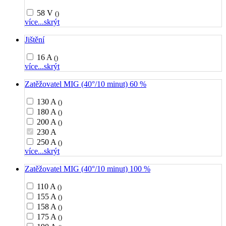
58 V
()
více...
skrýt
Jištění
16 A
()
více...
skrýt
Zatěžovatel MIG (40°/10 minut) 60 %
130 A
()
180 A
()
200 A
()
230 A
250 A
()
více...
skrýt
Zatěžovatel MIG (40°/10 minut) 100 %
110 A
()
155 A
()
158 A
()
175 A
()