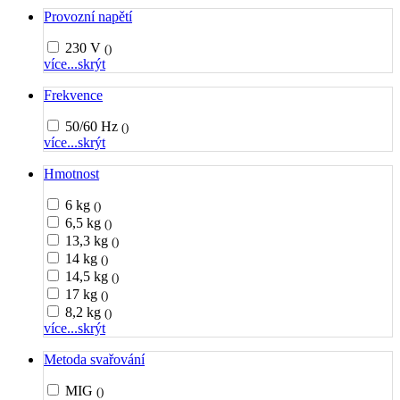
Provozní napětí
230 V
()
více...
skrýt
Frekvence
50/60 Hz
()
více...
skrýt
Hmotnost
6 kg
()
6,5 kg
()
13,3 kg
()
14 kg
()
14,5 kg
()
17 kg
()
8,2 kg
()
více...
skrýt
Metoda svařování
MIG
()