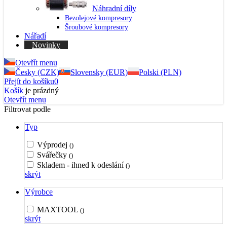
Náhradní díly
Bezolejové kompresory
Šroubové kompresory
Nářadí
Novinky
Otevřít menu
Česky (CZK)
Slovensky (EUR)
Polski (PLN)
Přejít do košíku
0
Košík
je prázdný
Otevřít menu
Filtrovat podle
Typ
Výprodej
()
Svářečky
()
Skladem - ihned k odeslání
()
skrýt
Výrobce
MAXTOOL
()
skrýt