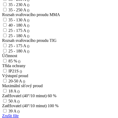
35 - 230 A
()
35 - 250 A
()
Rozsah svařovacího proudu MMA
35 - 130 A
()
40 - 180 A
()
25 - 175 A
()
25 - 180 A
()
Rozsah svařovacího proudu TIG
25 - 175 A
()
25 - 180 A
()
Účinnost
85 %
()
Třída ochrany
IP21S
()
Výstupní proud
20-50 A
()
Maximální síťový proud
18 A
()
Zatěžovatel (40°/10 minut) 60 %
50 A
()
Zatěžovatel (40°/10 minut) 100 %
39 A
()
Zrušit filtr