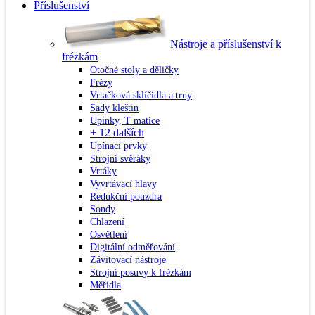
Příslušenství
Nástroje a příslušenství k
frézkám
Otočné stoly a děličky
Frézy
Vrtačková sklíčidla a trny
Sady kleštin
Upínky, T matice
+ 12 dalších
Upínací prvky
Strojní svěráky
Vrtáky
Vyvrtávací hlavy
Redukční pouzdra
Sondy
Chlazení
Osvětlení
Digitální odměřování
Závitovací nástroje
Strojní posuvy k frézkám
Měřidla