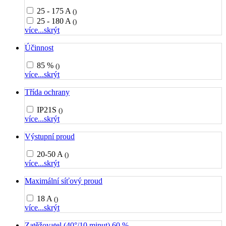
25 - 175 A
()
25 - 180 A
()
více...
skrýt
Účinnost
85 %
()
více...
skrýt
Třída ochrany
IP21S
()
více...
skrýt
Výstupní proud
20-50 A
()
více...
skrýt
Maximální síťový proud
18 A
()
více...
skrýt
Zatěžovatel (40°/10 minut) 60 %