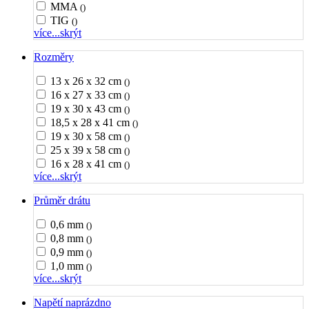
MMA
()
TIG
()
více...
skrýt
Rozměry
13 x 26 x 32 cm
()
16 x 27 x 33 cm
()
19 x 30 x 43 cm
()
18,5 x 28 x 41 cm
()
19 x 30 x 58 cm
()
25 x 39 x 58 cm
()
16 x 28 x 41 cm
()
více...
skrýt
Průměr drátu
0,6 mm
()
0,8 mm
()
0,9 mm
()
1,0 mm
()
více...
skrýt
Napětí naprázdno