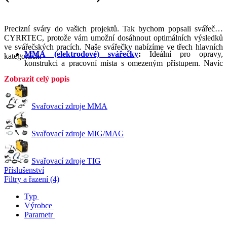
Precizní sváry do vašich projektů. Tak bychom popsali svářečky
CYRRTEC, protože vám umožní dosáhnout optimálních výsledků
ve svářečských pracích. Naše svářečky nabízíme ve třech hlavních
MMA (elektrodové) svářečky
:
Ideální pro opravy,
kategoriích:
konstrukci a pracovní místa s omezeným přístupem. Navíc
vhodné pro širokou škálu materiálů a tlouštěk.
Zobrazit celý popis
MIG (drátové) sváření
:
Rychlost a efektivita, snadné
ovládání, minimální postupné úpravy a čistší svary. Skvělá
volba pro sériovou výrobu, opravy plechových konstrukcí a
Svařovací zdroje MMA
práce s ocelovými materiály.
TIG (tavné) sváření
:
Často používané v oblasti uměleckého
a precizního řemesla, jelikož umožnují precizní práci na
Svařovací zdroje MIG/MAG
tenkých materiálech, nerezové oceli, hliníku a speciálních
slitinách.
Svařovací zdroje TIG
Příslušenství
Filtry a řazení (4)
Typ
Výrobce
Parametr