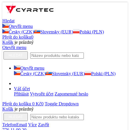
Hledat
Otevřít menu
Česky (CZK)
Slovensky (EUR)
Polski (PLN)
Přejít do košíku
0
Košík
je prázdný
Otevřít menu
HLEDAT
Otevřít menu
Česky (CZK)
Slovensky (EUR)
Polski (PLN)
Váš účet
Přihlásit
Vytvořit účet
Zapomenuté heslo
Přejít do košíku
0 Kč
0
Toggle Dropdown
Košík
je prázdný
HLEDAT
Telefon
Email
Více
Zavřít
776 11 00 20