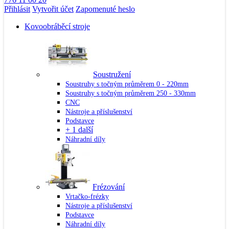
Přihlásit
Vytvořit účet
Zapomenuté heslo
Kovoobráběcí stroje
Soustružení
Soustruhy s točným průměrem 0 - 220mm
Soustruhy s točným průměrem 250 - 330mm
CNC
Nástroje a příslušenství
Podstavce
+ 1 další
Náhradní díly
Frézování
Vrtačko-frézky
Nástroje a příslušenství
Podstavce
Náhradní díly