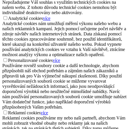
Nepožadujeme Váš souhlas s využitím technických cookies na
našem webu. Z tohoto důvodu technické cookies nemohou být
individuálně deaktivovány nebo aktivovány.
Analytické cookies
více
Analytické cookies nám umožňují měření výkonu našeho webu a
našich reklamních kampaní. Jejich pomocí určujeme počet návštěv a
zdroje návštěv našich internetových stránek. Data získaná pomocí
těchto cookies zpracováváme souhrnně, bez použití identifikátorů,
které ukazují na konkrétní uživatelé našeho webu. Pokud vypnete
používání analytických cookies ve vztahu k Vaší návštěvě, ztrácíme
možnost analýzy výkonu a optimalizace našich opatření.
Personalizované cookies
více
Používáme rovněž soubory cookie a další technologie, abychom
přizpůsobili náš obchod potřebám a zájmům našich zákazníků a
připravili tak pro Vás výjimečné nákupní zkušenosti. Díky použití
personalizovaných souborů cookie se můžeme vyvarovat
vysvětlování nežádoucích informací, jako jsou neodpovídající
doporučení výrobků nebo neužitečné mimořádné nabídky. Navíc
nám používání personalizovaných souborů cookie umožňuje nabízet
Vám dodatečné funkce, jako například doporučení výrobků
přizpůsobených Vašim potřebám.
Reklamní cookies
více
Reklamní cookies používáme my nebo naši partneři, abychom Vám
mohli zobrazit vhodné obsahy nebo reklamy jak na našich
stránkách, tak na stránkách třetích subjektů. Díky tomu můžeme