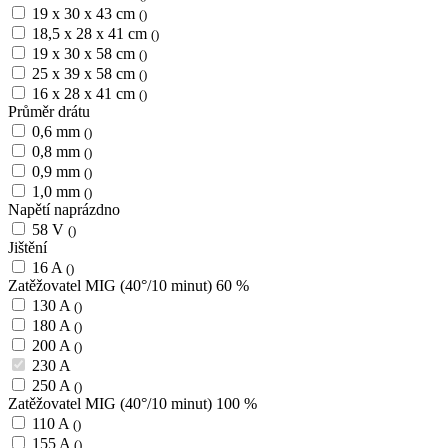
19 x 30 x 43 cm
()
18,5 x 28 x 41 cm
()
19 x 30 x 58 cm
()
25 x 39 x 58 cm
()
16 x 28 x 41 cm
()
Průměr drátu
0,6 mm
()
0,8 mm
()
0,9 mm
()
1,0 mm
()
Napětí naprázdno
58 V
()
Jištění
16 A
()
Zatěžovatel MIG (40°/10 minut) 60 %
130 A
()
180 A
()
200 A
()
230 A
250 A
()
Zatěžovatel MIG (40°/10 minut) 100 %
110 A
()
155 A
()