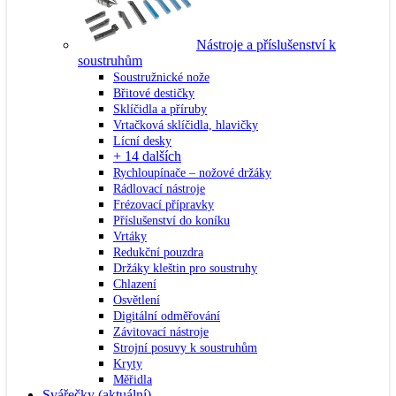
Nástroje a příslušenství k
soustruhům
Soustružnické nože
Břitové destičky
Sklíčidla a příruby
Vrtačková sklíčidla, hlavičky
Lícní desky
+ 14 dalších
Rychloupínače – nožové držáky
Rádlovací nástroje
Frézovací přípravky
Příslušenství do koníku
Vrtáky
Redukční pouzdra
Držáky kleštin pro soustruhy
Chlazení
Osvětlení
Digitální odměřování
Závitovací nástroje
Strojní posuvy k soustruhům
Kryty
Měřidla
Svářečky
(aktuální)