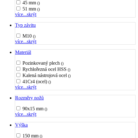
45 mm
()
51 mm
()
více...
skrýt
Typ závitu
M10
()
více...
skrýt
Materiál
Pozinkovaný plech
()
Rychlořezná ocel HSS
()
Kalená nástrojová ocel
()
41Cr4 (ocel)
()
více...
skrýt
Rozměry nožů
90x15 mm
()
více...
skrýt
Výška
150 mm
()