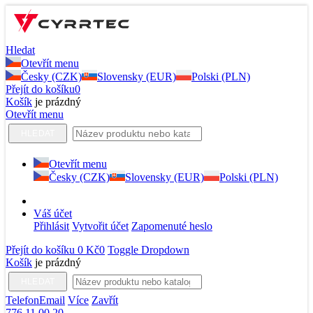
Hledat
Otevřít menu
Česky (CZK)
Slovensky (EUR)
Polski (PLN)
Přejít do košíku
0
Košík
je prázdný
Otevřít menu
HLEDAT
Otevřít menu
Česky (CZK)
Slovensky (EUR)
Polski (PLN)
Váš účet
Přihlásit
Vytvořit účet
Zapomenuté heslo
Přejít do košíku
0 Kč
0
Toggle Dropdown
Košík
je prázdný
HLEDAT
Telefon
Email
Více
Zavřít
776 11 00 20