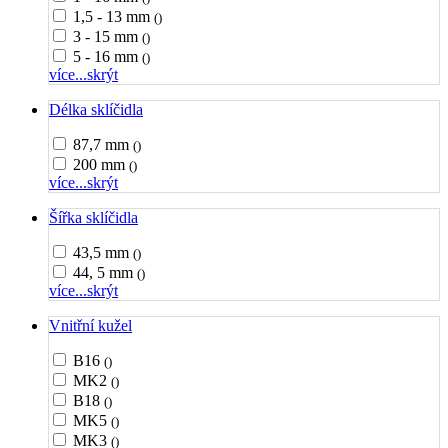
1,5 - 13 mm
()
3 - 15 mm
()
5 - 16 mm
()
více...
skrýt
Délka sklíčidla
87,7 mm
()
200 mm
()
více...
skrýt
Šířka sklíčidla
43,5 mm
()
44, 5 mm
()
více...
skrýt
Vnitřní kužel
B16
()
MK2
()
B18
()
MK5
()
MK3
()