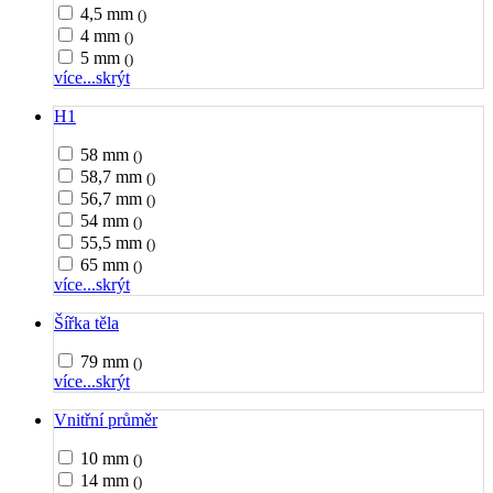
4,5 mm
()
4 mm
()
5 mm
()
více...
skrýt
H1
58 mm
()
58,7 mm
()
56,7 mm
()
54 mm
()
55,5 mm
()
65 mm
()
více...
skrýt
Šířka těla
79 mm
()
více...
skrýt
Vnitřní průměr
10 mm
()
14 mm
()