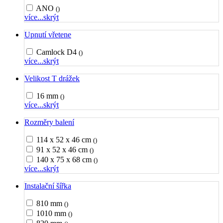
ANO
()
více...
skrýt
Upnutí vřetene
Camlock D4
()
více...
skrýt
Velikost T drážek
16 mm
()
více...
skrýt
Rozměry balení
114 x 52 x 46 cm
()
91 x 52 x 46 cm
()
140 x 75 x 68 cm
()
více...
skrýt
Instalační šířka
810 mm
()
1010 mm
()