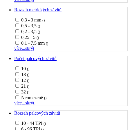
Rozsah metrických závitů
0,3 - 3 mm
()
0,5 - 3,5
()
0,2 - 3,5
()
0,25 - 5
()
0,1 - 7,5 mm
()
více...
skrýt
Počet palcových závitů
10
()
18
()
12
()
21
()
32
()
Neomezeně
()
více...
skrýt
Rozsah palcových závitů
10 - 44 TPI
()
6 - 96 TPI
()