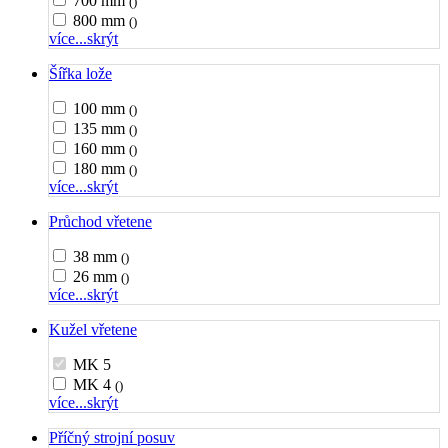
700 mm
()
800 mm
()
více...
skrýt
Šířka lože
100 mm
()
135 mm
()
160 mm
()
180 mm
()
více...
skrýt
Průchod vřetene
38 mm
()
26 mm
()
více...
skrýt
Kužel vřetene
MK 5
MK 4
()
více...
skrýt
Příčný strojní posuv