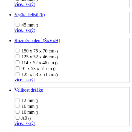
více...
skrýt
Výška čelistí (h)
45 mm
()
více...
skrýt
Rozměr balení (ŠxVxH)
150 x 75 x 70 cm
()
125 x 52 x 46 cm
()
114 x 52 x 46 cm
()
91 x 53 x 51 cm
()
125 x 53 x 51 cm
()
více...
skrýt
Velikost držáku
12 mm
()
16 mm
()
10 mm
()
A0
()
více...
skrýt