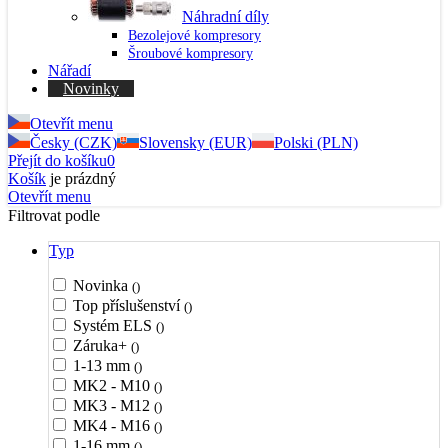
Náhradní díly
Bezolejové kompresory
Šroubové kompresory
Nářadí
Novinky
Otevřít menu
Česky (CZK)
Slovensky (EUR)
Polski (PLN)
Přejít do košíku
0
Košík
je prázdný
Otevřít menu
Filtrovat podle
Typ
Novinka
()
Top příslušenství
()
Systém ELS
()
Záruka+
()
1-13 mm
()
MK2 - M10
()
MK3 - M12
()
MK4 - M16
()
1-16 mm
()