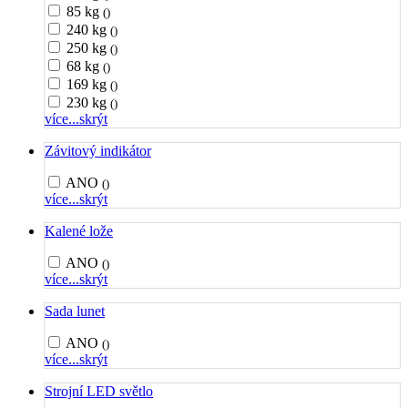
85 kg
()
240 kg
()
250 kg
()
68 kg
()
169 kg
()
230 kg
()
více...
skrýt
Závitový indikátor
ANO
()
více...
skrýt
Kalené lože
ANO
()
více...
skrýt
Sada lunet
ANO
()
více...
skrýt
Strojní LED světlo