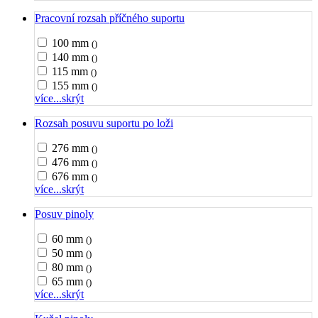
Pracovní rozsah příčného suportu
100 mm
()
140 mm
()
115 mm
()
155 mm
()
více...
skrýt
Rozsah posuvu suportu po loži
276 mm
()
476 mm
()
676 mm
()
více...
skrýt
Posuv pinoly
60 mm
()
50 mm
()
80 mm
()
65 mm
()
více...
skrýt