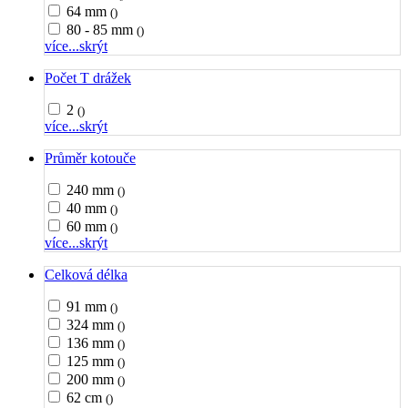
64 mm
()
80 - 85 mm
()
více...
skrýt
Počet T drážek
2
()
více...
skrýt
Průměr kotouče
240 mm
()
40 mm
()
60 mm
()
více...
skrýt
Celková délka
91 mm
()
324 mm
()
136 mm
()
125 mm
()
200 mm
()
62 cm
()