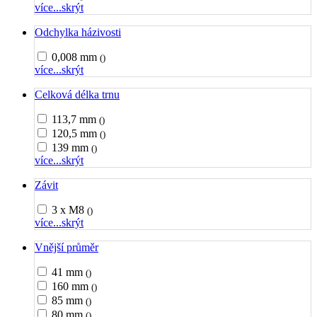
více...
skrýt
Odchylka házivosti
0,008 mm
()
více...
skrýt
Celková délka trnu
113,7 mm
()
120,5 mm
()
139 mm
()
více...
skrýt
Závit
3 x M8
()
více...
skrýt
Vnější průměr
41 mm
()
160 mm
()
85 mm
()
80 mm
()