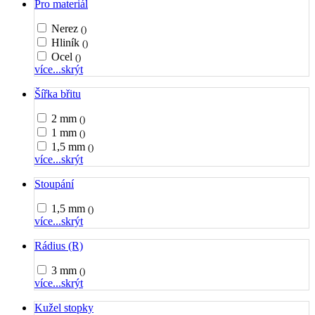
Pro materiál
Nerez
()
Hliník
()
Ocel
()
více...
skrýt
Šířka břitu
2 mm
()
1 mm
()
1,5 mm
()
více...
skrýt
Stoupání
1,5 mm
()
více...
skrýt
Rádius (R)
3 mm
()
více...
skrýt
Kužel stopky