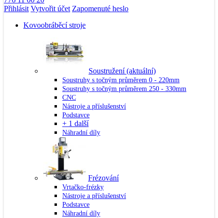
Přihlásit
Vytvořit účet
Zapomenuté heslo
Kovoobráběcí stroje
Soustružení
(aktuální)
Soustruhy s točným průměrem 0 - 220mm
Soustruhy s točným průměrem 250 - 330mm
CNC
Nástroje a příslušenství
Podstavce
+ 1 další
Náhradní díly
Frézování
Vrtačko-frézky
Nástroje a příslušenství
Podstavce
Náhradní díly