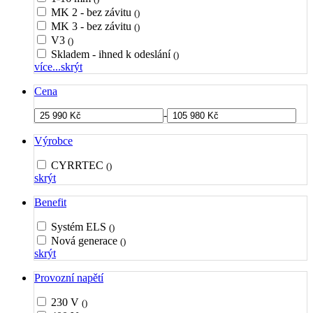
MK 2 - bez závitu
()
MK 3 - bez závitu
()
V3
()
Skladem - ihned k odeslání
()
více...
skrýt
Cena
-
Výrobce
CYRRTEC
()
skrýt
Benefit
Systém ELS
()
Nová generace
()
skrýt
Provozní napětí
230 V
()