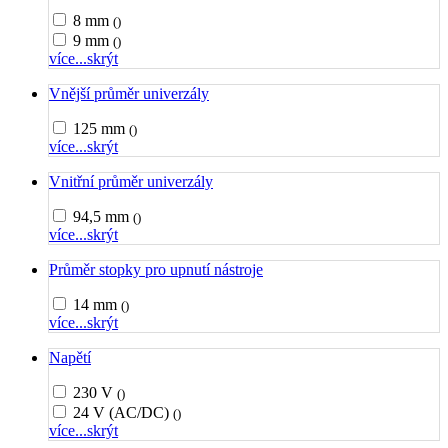
8 mm
()
9 mm
()
více...
skrýt
Vnější průměr univerzály
125 mm
()
více...
skrýt
Vnitřní průměr univerzály
94,5 mm
()
více...
skrýt
Průměr stopky pro upnutí nástroje
14 mm
()
více...
skrýt
Napětí
230 V
()
24 V (AC/DC)
()
více...
skrýt