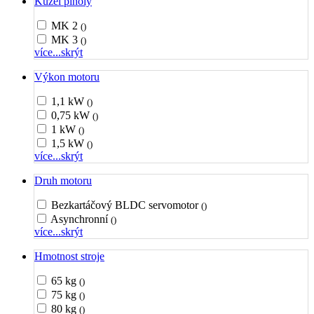
Kužel pinoly
MK 2
()
MK 3
()
více...
skrýt
Výkon motoru
1,1 kW
()
0,75 kW
()
1 kW
()
1,5 kW
()
více...
skrýt
Druh motoru
Bezkartáčový BLDC servomotor
()
Asynchronní
()
více...
skrýt
Hmotnost stroje
65 kg
()
75 kg
()
80 kg
()