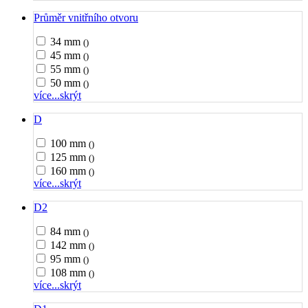
Průměr vnitřního otvoru
34 mm
()
45 mm
()
55 mm
()
50 mm
()
více...
skrýt
D
100 mm
()
125 mm
()
160 mm
()
více...
skrýt
D2
84 mm
()
142 mm
()
95 mm
()
108 mm
()
více...
skrýt