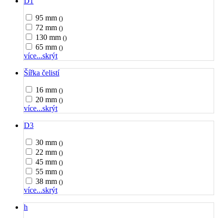
D1
95 mm
()
72 mm
()
130 mm
()
65 mm
()
více...
skrýt
Šířka čelistí
16 mm
()
20 mm
()
více...
skrýt
D3
30 mm
()
22 mm
()
45 mm
()
55 mm
()
38 mm
()
více...
skrýt
h