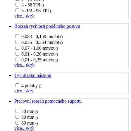
8 - 56 TPI
()
3 -1/2 - 96 TPI
()
více...
skrýt
Rozsah rychlosti podélného posuvu
0,083 - 0,159 mm/ot
()
0,036 - 0,364 mm/ot
()
0,07 - 1,00 mm/ot
()
0,01 - 0,20 mm/ot
()
0,01 - 0,35 mm/ot
()
více...
skrýt
Typ držáku nástrojů
4 polohy
()
více...
skrýt
Pracovní rozsah pomocného suportu
70 mm
()
80 mm
()
60 mm
()
více...
skrýt