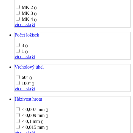
MK 2
()
MK 3
()
MK 4
()
více...
skrýt
Počet ložisek
3
()
1
()
více...
skrýt
Vrcholový úhel
60°
()
100°
()
více...
skrýt
Házivost hrotu
< 0,007 mm
()
< 0,009 mm
()
< 0,1 mm
()
< 0,015 mm
()
více...
skrýt