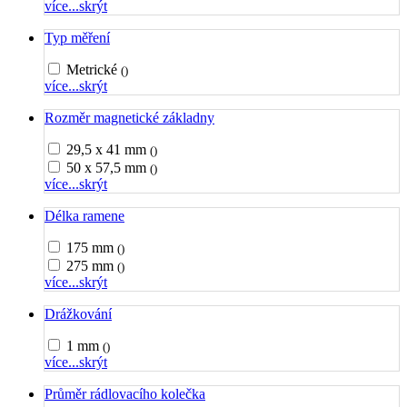
více...
skrýt
Typ měření
Metrické
()
více...
skrýt
Rozměr magnetické základny
29,5 x 41 mm
()
50 x 57,5 mm
()
více...
skrýt
Délka ramene
175 mm
()
275 mm
()
více...
skrýt
Drážkování
1 mm
()
více...
skrýt
Průměr rádlovacího kolečka