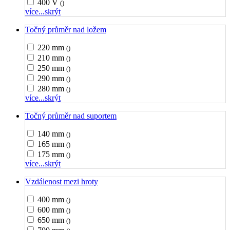
400 V
()
více...
skrýt
Točný průměr nad ložem
220 mm
()
210 mm
()
250 mm
()
290 mm
()
280 mm
()
více...
skrýt
Točný průměr nad suportem
140 mm
()
165 mm
()
175 mm
()
více...
skrýt
Vzdálenost mezi hroty
400 mm
()
600 mm
()
650 mm
()