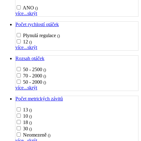
ANO
()
více...
skrýt
Počet rychlostí otáček
Plynulá regulace
()
12
()
více...
skrýt
Rozsah otáček
50 - 2500
()
70 - 2000
()
50 - 2000
()
více...
skrýt
Počet metrických závitů
13
()
10
()
18
()
30
()
Neomezeně
()
více...
skrýt