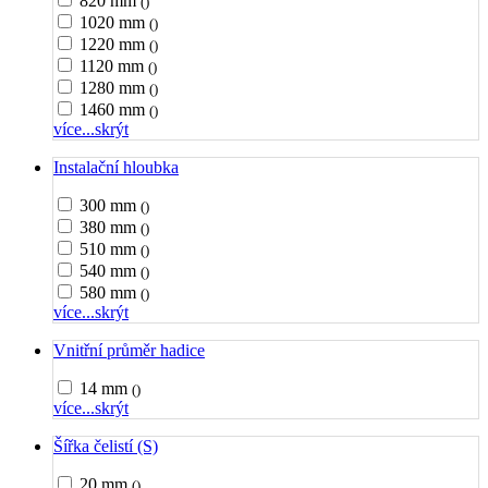
820 mm
()
1020 mm
()
1220 mm
()
1120 mm
()
1280 mm
()
1460 mm
()
více...
skrýt
Instalační hloubka
300 mm
()
380 mm
()
510 mm
()
540 mm
()
580 mm
()
více...
skrýt
Vnitřní průměr hadice
14 mm
()
více...
skrýt
Šířka čelistí (S)
20 mm
()