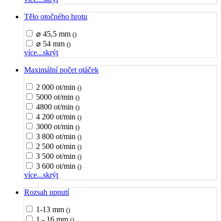
Tělo otočného hrotu
⌀ 45,5 mm
()
⌀ 54 mm
()
více...
skrýt
Maximální počet otáček
2 000 ot/min
()
5000 ot/min
()
4800 ot/min
()
4 200 ot/min
()
3000 ot/min
()
3 800 ot/min
()
2 500 ot/min
()
3 500 ot/min
()
3 600 ot/min
()
více...
skrýt
Rozsah upnutí
1-13 mm
()
1 - 16 mm
()