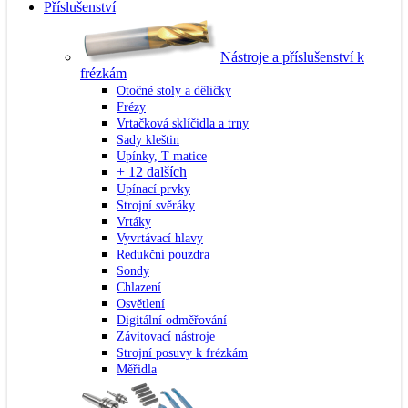
Příslušenství
Nástroje a příslušenství k
frézkám
Otočné stoly a děličky
Frézy
Vrtačková sklíčidla a trny
Sady kleštin
Upínky, T matice
+ 12 dalších
Upínací prvky
Strojní svěráky
Vrtáky
Vyvrtávací hlavy
Redukční pouzdra
Sondy
Chlazení
Osvětlení
Digitální odměřování
Závitovací nástroje
Strojní posuvy k frézkám
Měřidla