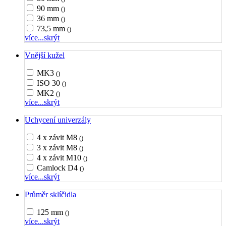
90 mm
()
36 mm
()
73,5 mm
()
více...
skrýt
Vnější kužel
MK3
()
ISO 30
()
MK2
()
více...
skrýt
Uchycení univerzály
4 x závit M8
()
3 x závit M8
()
4 x závit M10
()
Camlock D4
()
více...
skrýt
Průměr sklíčidla
125 mm
()
více...
skrýt