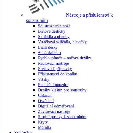
Nástroje a příslušenství k
soustruhům
Soustružnické nože
Břitové destičky
Sklíčidla a příruby
Vrtačková sklíčidla, hlavičky
Lícní desky
+ 14 dalších
Rychloupínače – nožové držáky
Rádlovací nástroje
Frézovací přípravky
Příslušenství do koníku
Vrtáky
Redukční pouzdra
Držáky kleštin pro soustruhy
Chlazení
Osvětlení
Digitální odměřování
Závitovací nástroje
Strojní posuvy k soustruhům
Kryty
Měřidla
Svářečky