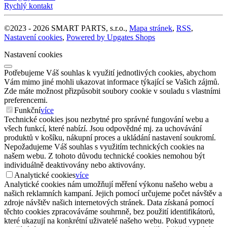
Rychlý kontakt
©
2023 -
2026
SMART PARTS, s.r.o.
,
Mapa stránek
,
RSS
,
Nastavení cookies
,
Powered by Upgates Shops
Nastavení cookies
Potřebujeme Váš souhlas k využití jednotlivých cookies, abychom
Vám mimo jiné mohli ukazovat informace týkající se Vašich zájmů.
Zde máte možnost přizpůsobit soubory cookie v souladu s vlastními
preferencemi.
Funkční
více
Technické cookies jsou nezbytné pro správné fungování webu a
všech funkcí, které nabízí. Jsou odpovědné mj. za uchovávání
produktů v košíku, nákupní proces a ukládání nastavení soukromí.
Nepožadujeme Váš souhlas s využitím technických cookies na
našem webu. Z tohoto důvodu technické cookies nemohou být
individuálně deaktivovány nebo aktivovány.
Analytické cookies
více
Analytické cookies nám umožňují měření výkonu našeho webu a
našich reklamních kampaní. Jejich pomocí určujeme počet návštěv a
zdroje návštěv našich internetových stránek. Data získaná pomocí
těchto cookies zpracováváme souhrnně, bez použití identifikátorů,
které ukazují na konkrétní uživatelé našeho webu. Pokud vypnete