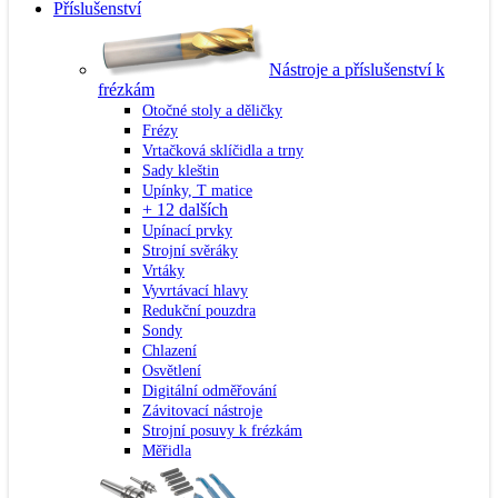
Příslušenství
Nástroje a příslušenství k
frézkám
Otočné stoly a děličky
Frézy
Vrtačková sklíčidla a trny
Sady kleštin
Upínky, T matice
+ 12 dalších
Upínací prvky
Strojní svěráky
Vrtáky
Vyvrtávací hlavy
Redukční pouzdra
Sondy
Chlazení
Osvětlení
Digitální odměřování
Závitovací nástroje
Strojní posuvy k frézkám
Měřidla