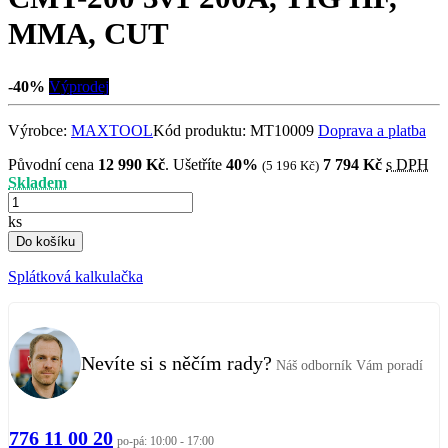
MMA, CUT
-40%
Výprodej
Výrobce:
MAXTOOL
Kód produktu:
MT10009
Doprava a platba
Původní cena
12 990 Kč
.
Ušetříte
40%
7 794 Kč
s DPH
(5 196 Kč)
Skladem
ks
Do košíku
Splátková kalkulačka
Nevíte si s něčím rady?
Náš odborník Vám poradí
776 11 00 20
po-pá: 10:00 - 17:00