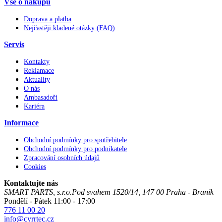
Vše o nákupu
Doprava a platba
Nejčastěji kladené otázky (FAQ)
Servis
Kontakty
Reklamace
Aktuality
O nás
Ambasadoři
Kariéra
Informace
Obchodní podmínky pro spotřebitele
Obchodní podmínky pro podnikatele
Zpracování osobních údajů
Cookies
Kontaktujte nás
SMART PARTS, s.r.o.
Pod svahem 1520/14
,
147 00
Praha - Braník
Pondělí - Pátek 11:00 - 17:00
776 11 00 20
info@cyrrtec.cz