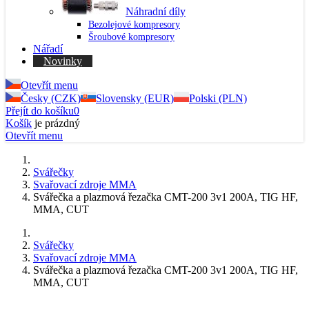
Náhradní díly
Bezolejové kompresory
Šroubové kompresory
Nářadí
Novinky
Otevřít menu
Česky (CZK)
Slovensky (EUR)
Polski (PLN)
Přejít do košíku
0
Košík
je prázdný
Otevřít menu
Svářečky
Svařovací zdroje MMA
Svářečka a plazmová řezačka CMT-200 3v1 200A, TIG HF,
MMA, CUT
Svářečky
Svařovací zdroje MMA
Svářečka a plazmová řezačka CMT-200 3v1 200A, TIG HF,
MMA, CUT