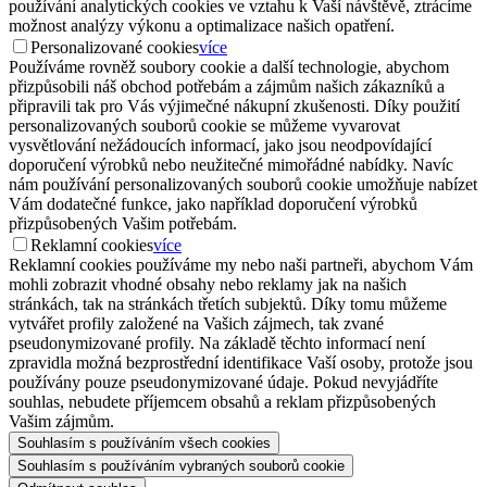
používání analytických cookies ve vztahu k Vaší návštěvě, ztrácíme
možnost analýzy výkonu a optimalizace našich opatření.
Personalizované cookies
více
Používáme rovněž soubory cookie a další technologie, abychom
přizpůsobili náš obchod potřebám a zájmům našich zákazníků a
připravili tak pro Vás výjimečné nákupní zkušenosti. Díky použití
personalizovaných souborů cookie se můžeme vyvarovat
vysvětlování nežádoucích informací, jako jsou neodpovídající
doporučení výrobků nebo neužitečné mimořádné nabídky. Navíc
nám používání personalizovaných souborů cookie umožňuje nabízet
Vám dodatečné funkce, jako například doporučení výrobků
přizpůsobených Vašim potřebám.
Reklamní cookies
více
Reklamní cookies používáme my nebo naši partneři, abychom Vám
mohli zobrazit vhodné obsahy nebo reklamy jak na našich
stránkách, tak na stránkách třetích subjektů. Díky tomu můžeme
vytvářet profily založené na Vašich zájmech, tak zvané
pseudonymizované profily. Na základě těchto informací není
zpravidla možná bezprostřední identifikace Vaší osoby, protože jsou
používány pouze pseudonymizované údaje. Pokud nevyjádříte
souhlas, nebudete příjemcem obsahů a reklam přizpůsobených
Vašim zájmům.
Souhlasím s používáním všech cookies
Souhlasím s používáním vybraných souborů cookie