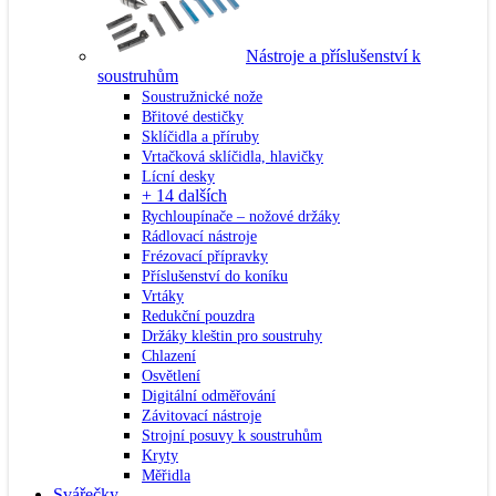
Nástroje a příslušenství k
soustruhům
Soustružnické nože
Břitové destičky
Sklíčidla a příruby
Vrtačková sklíčidla, hlavičky
Lícní desky
+ 14 dalších
Rychloupínače – nožové držáky
Rádlovací nástroje
Frézovací přípravky
Příslušenství do koníku
Vrtáky
Redukční pouzdra
Držáky kleštin pro soustruhy
Chlazení
Osvětlení
Digitální odměřování
Závitovací nástroje
Strojní posuvy k soustruhům
Kryty
Měřidla
Svářečky