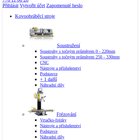
Přihlásit
Vytvořit účet
Zapomenuté heslo
Kovoobráběcí stroje
Soustružení
Soustruhy s točným průměrem 0 - 220mm
Soustruhy s točným průměrem 250 - 330mm
CNC
Nástroje a příslušenství
Podstavce
+ 1 další
Náhradní díly
Frézování
Vrtačko-frézky
Nástroje a příslušenství
Podstavce
Náhradní díly