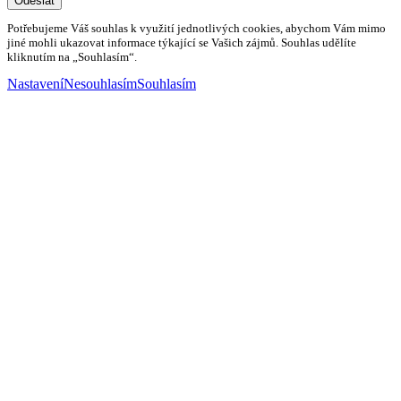
Odeslat
Potřebujeme Váš souhlas k využití jednotlivých cookies, abychom Vám mimo
jiné mohli ukazovat informace týkající se Vašich zájmů. Souhlas udělíte
kliknutím na „Souhlasím“.
Nastavení
Nesouhlasím
Souhlasím