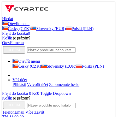
Hledat
Otevřít menu
Česky (CZK)
Slovensky (EUR)
Polski (PLN)
Přejít do košíku
0
Košík
je prázdný
Otevřít menu
HLEDAT
Otevřít menu
Česky (CZK)
Slovensky (EUR)
Polski (PLN)
Váš účet
Přihlásit
Vytvořit účet
Zapomenuté heslo
Přejít do košíku
0 Kč
0
Toggle Dropdown
Košík
je prázdný
HLEDAT
Telefon
Email
Více
Zavřít
776 11 00 20