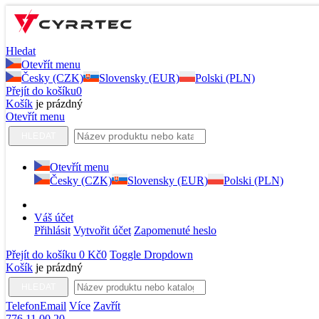
Hledat
Otevřít menu
Česky (CZK)
Slovensky (EUR)
Polski (PLN)
Přejít do košíku
0
Košík
je prázdný
Otevřít menu
HLEDAT
Otevřít menu
Česky (CZK)
Slovensky (EUR)
Polski (PLN)
Váš účet
Přihlásit
Vytvořit účet
Zapomenuté heslo
Přejít do košíku
0 Kč
0
Toggle Dropdown
Košík
je prázdný
HLEDAT
Telefon
Email
Více
Zavřít
776 11 00 20