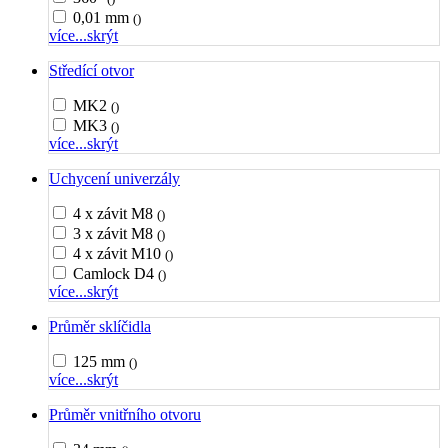
0,01 mm
()
více...
skrýt
Středící otvor
MK2
()
MK3
()
více...
skrýt
Uchycení univerzály
4 x závit M8
()
3 x závit M8
()
4 x závit M10
()
Camlock D4
()
více...
skrýt
Průměr sklíčidla
125 mm
()
více...
skrýt
Průměr vnitřního otvoru