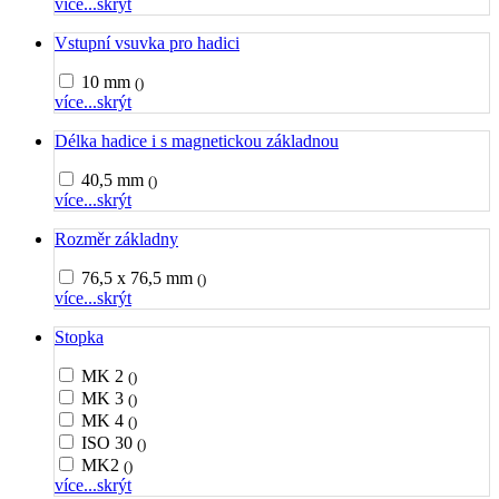
více...
skrýt
Vstupní vsuvka pro hadici
10 mm
()
více...
skrýt
Délka hadice i s magnetickou základnou
40,5 mm
()
více...
skrýt
Rozměr základny
76,5 x 76,5 mm
()
více...
skrýt
Stopka
MK 2
()
MK 3
()
MK 4
()
ISO 30
()
MK2
()
více...
skrýt