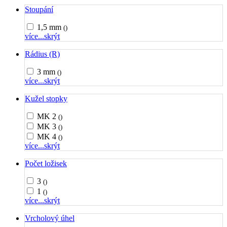
Stoupání
1,5 mm
()
více...
skrýt
Rádius (R)
3 mm
()
více...
skrýt
Kužel stopky
MK 2
()
MK 3
()
MK 4
()
více...
skrýt
Počet ložisek
3
()
1
()
více...
skrýt
Vrcholový úhel