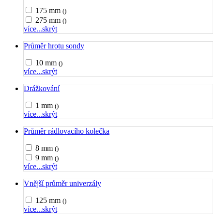
175 mm
()
275 mm
()
více...
skrýt
Průměr hrotu sondy
10 mm
()
více...
skrýt
Drážkování
1 mm
()
více...
skrýt
Průměr rádlovacího kolečka
8 mm
()
9 mm
()
více...
skrýt
Vnější průměr univerzály
125 mm
()
více...
skrýt