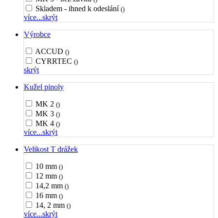
Skladem - ihned k odeslání
()
více...
skrýt
Výrobce
ACCUD
()
CYRRTEC
()
skrýt
Kužel pinoly
MK 2
()
MK 3
()
MK 4
()
více...
skrýt
Velikost T drážek
10 mm
()
12 mm
()
14,2 mm
()
16 mm
()
14, 2 mm
()
více...
skrýt