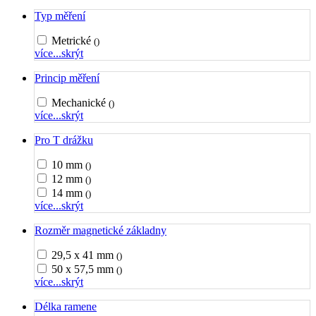
Typ měření
Metrické
()
více...
skrýt
Princip měření
Mechanické
()
více...
skrýt
Pro T drážku
10 mm
()
12 mm
()
14 mm
()
více...
skrýt
Rozměr magnetické základny
29,5 x 41 mm
()
50 x 57,5 mm
()
více...
skrýt
Délka ramene