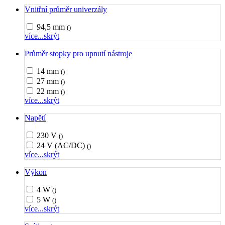
Vnitřní průměr univerzály
94,5 mm
()
více...
skrýt
Průměr stopky pro upnutí nástroje
14 mm
()
27 mm
()
22 mm
()
více...
skrýt
Napětí
230 V
()
24 V (AC/DC)
()
více...
skrýt
Výkon
4 W
()
5 W
()
více...
skrýt