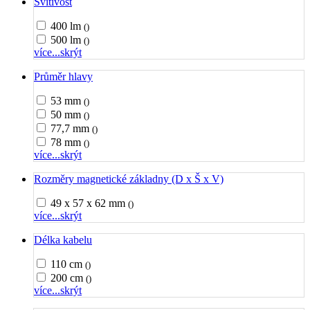
Svítivost
400 lm
()
500 lm
()
více...
skrýt
Průměr hlavy
53 mm
()
50 mm
()
77,7 mm
()
78 mm
()
více...
skrýt
Rozměry magnetické základny (D x Š x V)
49 x 57 x 62 mm
()
více...
skrýt
Délka kabelu
110 cm
()
200 cm
()
více...
skrýt