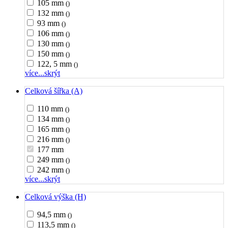
105 mm
()
132 mm
()
93 mm
()
106 mm
()
130 mm
()
150 mm
()
122, 5 mm
()
více...
skrýt
Celková šířka (A)
110 mm
()
134 mm
()
165 mm
()
216 mm
()
177 mm
249 mm
()
242 mm
()
více...
skrýt
Celková výška (H)
94,5 mm
()
113,5 mm
()