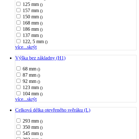
125 mm
()
157 mm
()
150 mm
()
168 mm
()
186 mm
()
137 mm
()
122, 5 mm
()
více...
skrýt
Výška bez základny (H1)
68 mm
()
87 mm
()
92 mm
()
123 mm
()
104 mm
()
více...
skrýt
Celková délka otevřeného svěráku (L)
293 mm
()
350 mm
()
545 mm
()