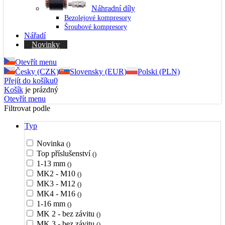
Náhradní díly
Bezolejové kompresory
Šroubové kompresory
Nářadí
Novinky
Otevřít menu
Česky (CZK)
Slovensky (EUR)
Polski (PLN)
Přejít do košíku
0
Košík
je prázdný
Otevřít menu
Filtrovat podle
Typ
Novinka
()
Top příslušenství
()
1-13 mm
()
MK2 - M10
()
MK3 - M12
()
MK4 - M16
()
1-16 mm
()
MK 2 - bez závitu
()
MK 3 - bez závitu
()