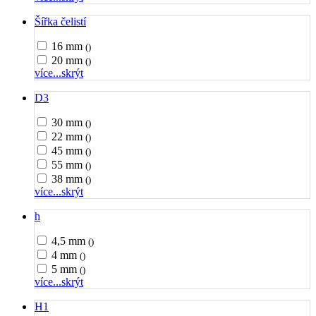
Šířka čelistí
16 mm
()
20 mm
()
více...
skrýt
D3
30 mm
()
22 mm
()
45 mm
()
55 mm
()
38 mm
()
více...
skrýt
h
4,5 mm
()
4 mm
()
5 mm
()
více...
skrýt
H1