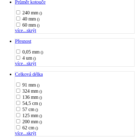
Průměr kotouče
240 mm
()
40 mm
()
60 mm
()
více...
skrýt
Přesnost
0,05 mm
()
4 um
()
více...
skrýt
Celková délka
91 mm
()
324 mm
()
136 mm
()
54,5 cm
()
57 cm
()
125 mm
()
200 mm
()
62 cm
()
více...
skrýt