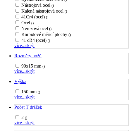
Nástrojová ocel
()
Kalená nástrojová ocel
()
41Cr4 (ocel)
()
Ocel
()
Nerezová ocel
()
Karbidové měřicí plochy
()
41 cR4 (ocel)
()
více...
skrýt
Rozměry nožů
90x15 mm
()
více...
skrýt
Výška
150 mm
()
více...
skrýt
Počet T drážek
2
()
více...
skrýt