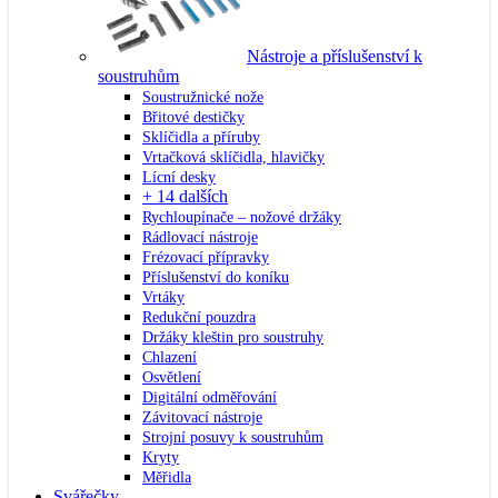
Nástroje a příslušenství k
soustruhům
Soustružnické nože
Břitové destičky
Sklíčidla a příruby
Vrtačková sklíčidla, hlavičky
Lícní desky
+ 14 dalších
Rychloupínače – nožové držáky
Rádlovací nástroje
Frézovací přípravky
Příslušenství do koníku
Vrtáky
Redukční pouzdra
Držáky kleštin pro soustruhy
Chlazení
Osvětlení
Digitální odměřování
Závitovací nástroje
Strojní posuvy k soustruhům
Kryty
Měřidla
Svářečky