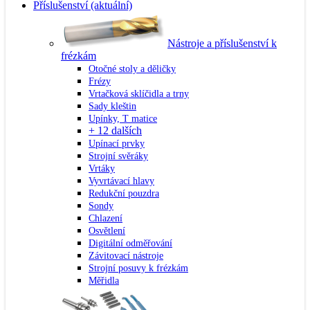
Příslušenství
(aktuální)
Nástroje a příslušenství k
frézkám
Otočné stoly a děličky
Frézy
Vrtačková sklíčidla a trny
Sady kleštin
Upínky, T matice
+ 12 dalších
Upínací prvky
Strojní svěráky
Vrtáky
Vyvrtávací hlavy
Redukční pouzdra
Sondy
Chlazení
Osvětlení
Digitální odměřování
Závitovací nástroje
Strojní posuvy k frézkám
Měřidla