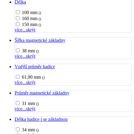
Délka
100 mm
()
160 mm
()
150 mm
()
více...
skrýt
Šířka magnetické základny
38 mm
()
více...
skrýt
Vnější průměr hadice
61,90 mm
()
více...
skrýt
Průměr magnetické základny
31 mm
()
více...
skrýt
Délka hadice i se základnou
34 mm
()