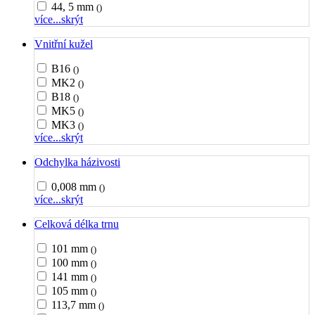
44, 5 mm
()
více...
skrýt
Vnitřní kužel
B16
()
MK2
()
B18
()
MK5
()
MK3
()
více...
skrýt
Odchylka házivosti
0,008 mm
()
více...
skrýt
Celková délka trnu
101 mm
()
100 mm
()
141 mm
()
105 mm
()
113,7 mm
()