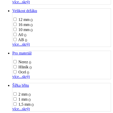
více...
skrýt
Velikost držáku
12 mm
()
16 mm
()
10 mm
()
A0
()
AB
()
více...
skrýt
Pro materiál
Nerez
()
Hliník
()
Ocel
()
více...
skrýt
Šířka břitu
2 mm
()
1 mm
()
1,5 mm
()
více...
skrýt