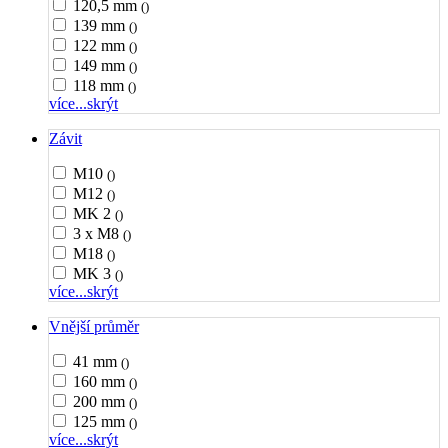
120,5 mm
()
139 mm
()
122 mm
()
149 mm
()
118 mm
()
více...
skrýt
Závit
M10
()
M12
()
MK 2
()
3 x M8
()
M18
()
MK 3
()
více...
skrýt
Vnější průměr
41 mm
()
160 mm
()
200 mm
()
125 mm
()
více...
skrýt