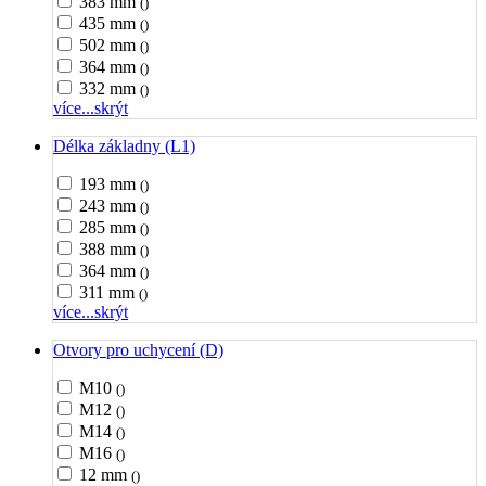
383 mm
()
435 mm
()
502 mm
()
364 mm
()
332 mm
()
více...
skrýt
Délka základny (L1)
193 mm
()
243 mm
()
285 mm
()
388 mm
()
364 mm
()
311 mm
()
více...
skrýt
Otvory pro uchycení (D)
M10
()
M12
()
M14
()
M16
()
12 mm
()