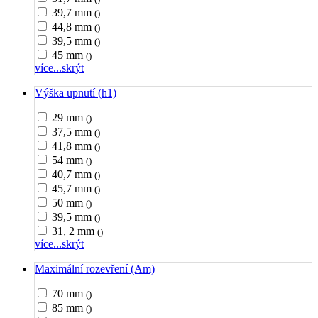
39,7 mm
()
44,8 mm
()
39,5 mm
()
45 mm
()
více...
skrýt
Výška upnutí (h1)
29 mm
()
37,5 mm
()
41,8 mm
()
54 mm
()
40,7 mm
()
45,7 mm
()
50 mm
()
39,5 mm
()
31, 2 mm
()
více...
skrýt
Maximální rozevření (Am)
70 mm
()
85 mm
()