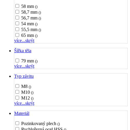
58 mm
()
58,7 mm
()
56,7 mm
()
54 mm
()
55,5 mm
()
65 mm
()
více...
skrýt
Šířka těla
79 mm
()
více...
skrýt
Typ závitu
M8
()
M10
()
M12
()
více...
skrýt
Materiál
Pozinkovaný plech
()
Rychlořezná ocel HSS
()