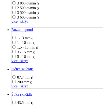
3 800 ot/min
()
2 500 ot/min
()
3 500 ot/min
()
3 600 ot/min
()
více...
skrýt
Rozsah upnutí
1-13 mm
()
1 - 16 mm
()
1,5 - 13 mm
()
3 - 15 mm
()
5 - 16 mm
()
více...
skrýt
Délka sklíčidla
87,7 mm
()
200 mm
()
více...
skrýt
Šířka sklíčidla
43,5 mm
()