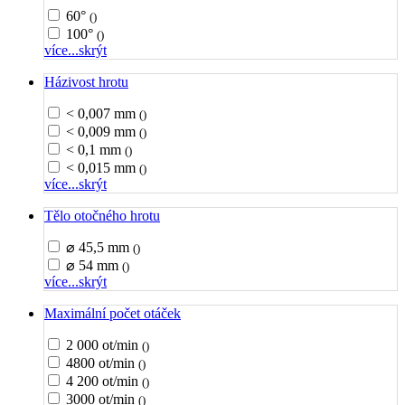
60°
()
100°
()
více...
skrýt
Házivost hrotu
< 0,007 mm
()
< 0,009 mm
()
< 0,1 mm
()
< 0,015 mm
()
více...
skrýt
Tělo otočného hrotu
⌀ 45,5 mm
()
⌀ 54 mm
()
více...
skrýt
Maximální počet otáček
2 000 ot/min
()
4800 ot/min
()
4 200 ot/min
()
3000 ot/min
()