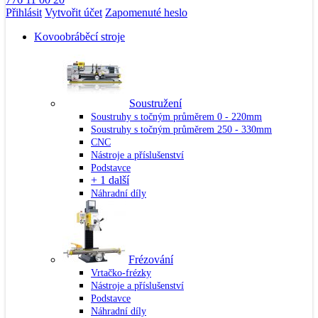
Přihlásit
Vytvořit účet
Zapomenuté heslo
Kovoobráběcí stroje
Soustružení
Soustruhy s točným průměrem 0 - 220mm
Soustruhy s točným průměrem 250 - 330mm
CNC
Nástroje a příslušenství
Podstavce
+ 1 další
Náhradní díly
Frézování
Vrtačko-frézky
Nástroje a příslušenství
Podstavce
Náhradní díly