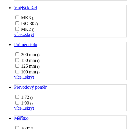
Vnější kužel
MK3
()
ISO 30
()
MK2
()
více...
skrýt
Průměr stolu
200 mm
()
150 mm
()
125 mm
()
100 mm
()
více...
skrýt
Převodový poměr
1:72
()
1:90
()
více...
skrýt
Měřítko
360°
()