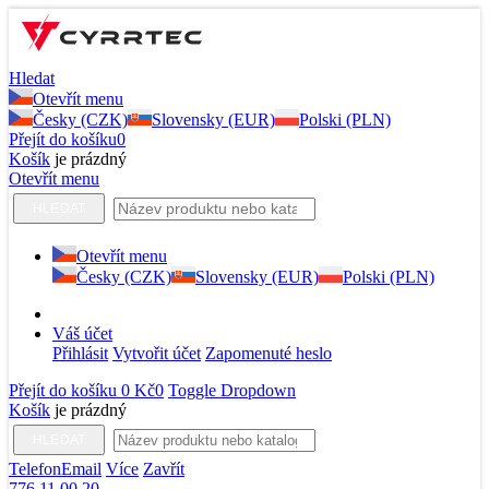
Hledat
Otevřít menu
Česky (CZK)
Slovensky (EUR)
Polski (PLN)
Přejít do košíku
0
Košík
je prázdný
Otevřít menu
HLEDAT
Otevřít menu
Česky (CZK)
Slovensky (EUR)
Polski (PLN)
Váš účet
Přihlásit
Vytvořit účet
Zapomenuté heslo
Přejít do košíku
0 Kč
0
Toggle Dropdown
Košík
je prázdný
HLEDAT
Telefon
Email
Více
Zavřít
776 11 00 20