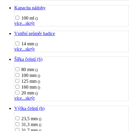
Kapacita nádoby
100 ml
()
více...
skrýt
Vnitřní průměr hadice
14 mm
()
více...
skrýt
Šířka čelistí (S)
80 mm
()
100 mm
()
125 mm
()
160 mm
()
20 mm
()
více...
skrýt
Výška čelistí (h)
23,5 mm
()
31,3 mm
()
31,7 mm
()