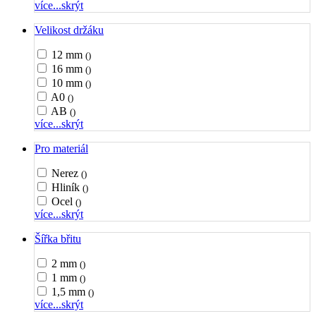
více...
skrýt
Velikost držáku
12 mm
()
16 mm
()
10 mm
()
A0
()
AB
()
více...
skrýt
Pro materiál
Nerez
()
Hliník
()
Ocel
()
více...
skrýt
Šířka břitu
2 mm
()
1 mm
()
1,5 mm
()
více...
skrýt