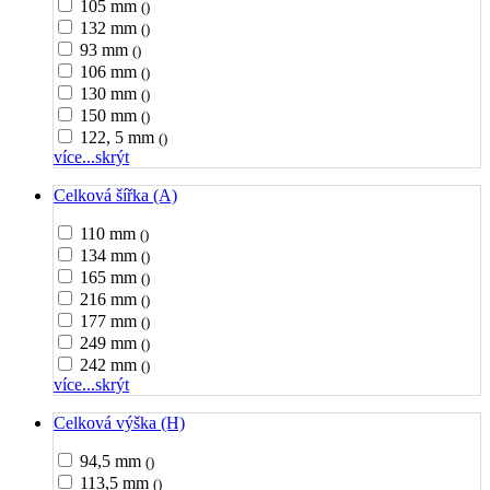
105 mm
()
132 mm
()
93 mm
()
106 mm
()
130 mm
()
150 mm
()
122, 5 mm
()
více...
skrýt
Celková šířka (A)
110 mm
()
134 mm
()
165 mm
()
216 mm
()
177 mm
()
249 mm
()
242 mm
()
více...
skrýt
Celková výška (H)
94,5 mm
()
113,5 mm
()