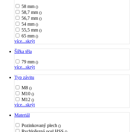
58 mm
()
58,7 mm
()
56,7 mm
()
54 mm
()
55,5 mm
()
65 mm
()
více...
skrýt
Šířka těla
79 mm
()
více...
skrýt
Typ závitu
M8
()
M10
()
M12
()
více...
skrýt
Materiál
Pozinkovaný plech
()
Rychlořezná ocel HSS
()