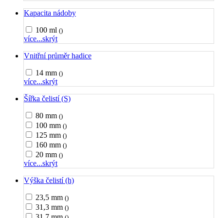
Kapacita nádoby
100 ml
()
více...
skrýt
Vnitřní průměr hadice
14 mm
()
více...
skrýt
Šířka čelistí (S)
80 mm
()
100 mm
()
125 mm
()
160 mm
()
20 mm
()
více...
skrýt
Výška čelistí (h)
23,5 mm
()
31,3 mm
()
31,7 mm
()