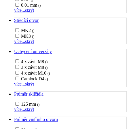
0,01 mm
()
více...
skrýt
Středící otvor
MK2
()
MK3
()
více...
skrýt
Uchycení univerzály
4 x závit M8
()
3 x závit M8
()
4 x závit M10
()
Camlock D4
()
více...
skrýt
Průměr sklíčidla
125 mm
()
více...
skrýt
Průměr vnitřního otvoru