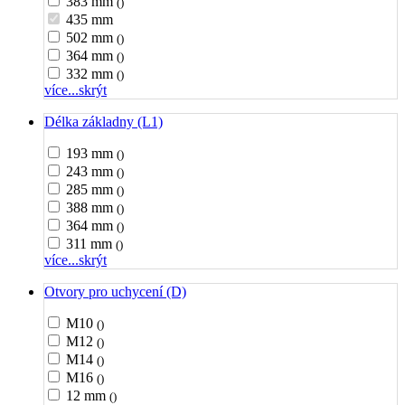
383 mm
()
435 mm
502 mm
()
364 mm
()
332 mm
()
více...
skrýt
Délka základny (L1)
193 mm
()
243 mm
()
285 mm
()
388 mm
()
364 mm
()
311 mm
()
více...
skrýt
Otvory pro uchycení (D)
M10
()
M12
()
M14
()
M16
()
12 mm
()