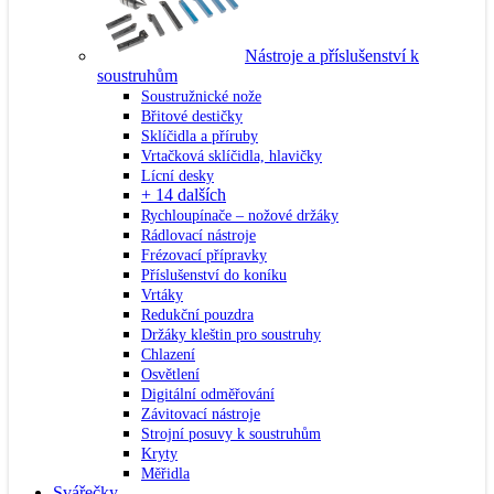
Nástroje a příslušenství k
soustruhům
Soustružnické nože
Břitové destičky
Sklíčidla a příruby
Vrtačková sklíčidla, hlavičky
Lícní desky
+ 14 dalších
Rychloupínače – nožové držáky
Rádlovací nástroje
Frézovací přípravky
Příslušenství do koníku
Vrtáky
Redukční pouzdra
Držáky kleštin pro soustruhy
Chlazení
Osvětlení
Digitální odměřování
Závitovací nástroje
Strojní posuvy k soustruhům
Kryty
Měřidla
Svářečky