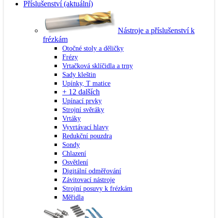
Příslušenství
(aktuální)
Nástroje a příslušenství k
frézkám
Otočné stoly a děličky
Frézy
Vrtačková sklíčidla a trny
Sady kleštin
Upínky, T matice
+ 12 dalších
Upínací prvky
Strojní svěráky
Vrtáky
Vyvrtávací hlavy
Redukční pouzdra
Sondy
Chlazení
Osvětlení
Digitální odměřování
Závitovací nástroje
Strojní posuvy k frézkám
Měřidla