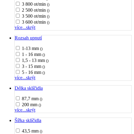
3 800 ot/min
()
2 500 ot/min
()
3 500 ot/min
()
3 600 ot/min
()
více...
skrýt
Rozsah upnutí
1-13 mm
()
1 - 16 mm
()
1,5 - 13 mm
()
3 - 15 mm
()
5 - 16 mm
()
více...
skrýt
Délka sklíčidla
87,7 mm
()
200 mm
()
více...
skrýt
Šířka sklíčidla
43,5 mm
()