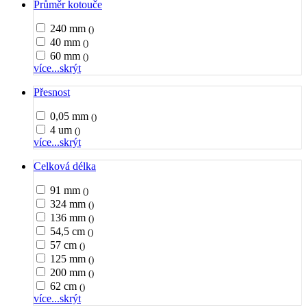
Průměr kotouče
240 mm
()
40 mm
()
60 mm
()
více...
skrýt
Přesnost
0,05 mm
()
4 um
()
více...
skrýt
Celková délka
91 mm
()
324 mm
()
136 mm
()
54,5 cm
()
57 cm
()
125 mm
()
200 mm
()
62 cm
()
více...
skrýt