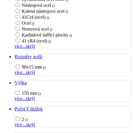
Nástrojová ocel
()
Kalená nástrojová ocel
()
41Cr4 (ocel)
()
Ocel
()
Nerezová ocel
()
Karbidové měřicí plochy
()
41 cR4 (ocel)
()
více...
skrýt
Rozměry nožů
90x15 mm
()
více...
skrýt
Výška
150 mm
()
více...
skrýt
Počet T drážek
2
()
více...
skrýt