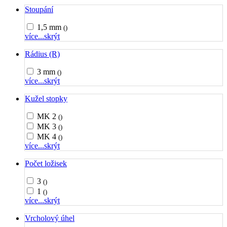
Stoupání
1,5 mm
()
více...
skrýt
Rádius (R)
3 mm
()
více...
skrýt
Kužel stopky
MK 2
()
MK 3
()
MK 4
()
více...
skrýt
Počet ložisek
3
()
1
()
více...
skrýt
Vrcholový úhel