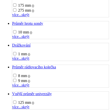
175 mm
()
275 mm
()
více...
skrýt
Průměr hrotu sondy
10 mm
()
více...
skrýt
Drážkování
1 mm
()
více...
skrýt
Průměr rádlovacího kolečka
8 mm
()
9 mm
()
více...
skrýt
Vnější průměr univerzály
125 mm
()
více...
skrýt