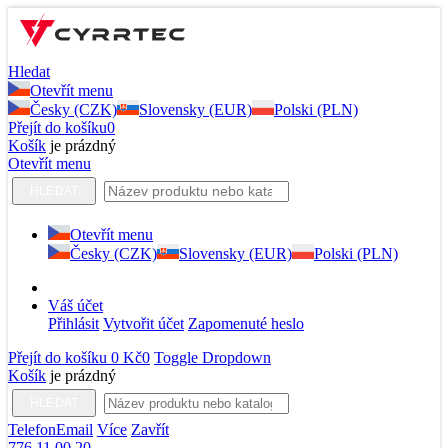
Hledat
Otevřít menu
Česky (CZK)
Slovensky (EUR)
Polski (PLN)
Přejít do košíku
0
Košík
je prázdný
Otevřít menu
HLEDAT
Otevřít menu
Česky (CZK)
Slovensky (EUR)
Polski (PLN)
Váš účet
Přihlásit
Vytvořit účet
Zapomenuté heslo
Přejít do košíku
0 Kč
0
Toggle Dropdown
Košík
je prázdný
HLEDAT
Telefon
Email
Více
Zavřít
776 11 00 20