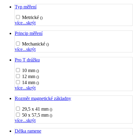
Typ měření
Metrické
()
více...
skrýt
Princip měření
Mechanické
()
více...
skrýt
Pro T drážku
10 mm
()
12 mm
()
14 mm
()
více...
skrýt
Rozměr magnetické základny
29,5 x 41 mm
()
50 x 57,5 mm
()
více...
skrýt
Délka ramene