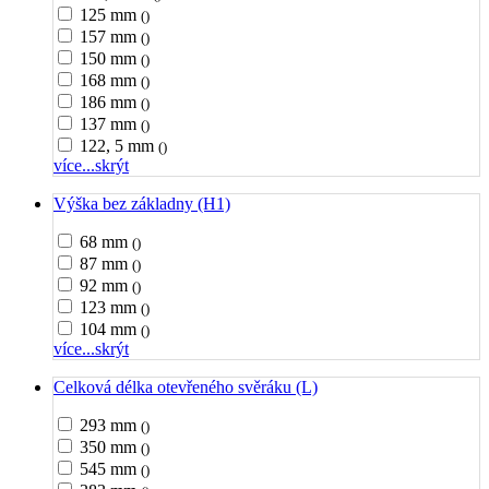
125 mm
()
157 mm
()
150 mm
()
168 mm
()
186 mm
()
137 mm
()
122, 5 mm
()
více...
skrýt
Výška bez základny (H1)
68 mm
()
87 mm
()
92 mm
()
123 mm
()
104 mm
()
více...
skrýt
Celková délka otevřeného svěráku (L)
293 mm
()
350 mm
()
545 mm
()