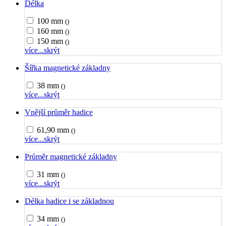
Délka
100 mm
()
160 mm
()
150 mm
()
více...
skrýt
Šířka magnetické základny
38 mm
()
více...
skrýt
Vnější průměr hadice
61,90 mm
()
více...
skrýt
Průměr magnetické základny
31 mm
()
více...
skrýt
Délka hadice i se základnou
34 mm
()