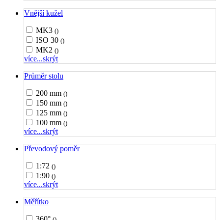
Vnější kužel
MK3
()
ISO 30
()
MK2
()
více...
skrýt
Průměr stolu
200 mm
()
150 mm
()
125 mm
()
100 mm
()
více...
skrýt
Převodový poměr
1:72
()
1:90
()
více...
skrýt
Měřítko
360°
()