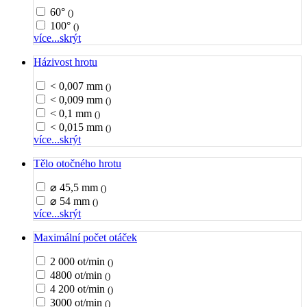
60°
()
100°
()
více...
skrýt
Házivost hrotu
< 0,007 mm
()
< 0,009 mm
()
< 0,1 mm
()
< 0,015 mm
()
více...
skrýt
Tělo otočného hrotu
⌀ 45,5 mm
()
⌀ 54 mm
()
více...
skrýt
Maximální počet otáček
2 000 ot/min
()
4800 ot/min
()
4 200 ot/min
()
3000 ot/min
()