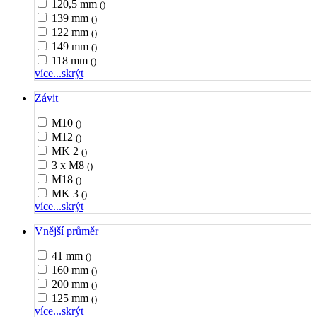
120,5 mm
()
139 mm
()
122 mm
()
149 mm
()
118 mm
()
více...
skrýt
Závit
M10
()
M12
()
MK 2
()
3 x M8
()
M18
()
MK 3
()
více...
skrýt
Vnější průměr
41 mm
()
160 mm
()
200 mm
()
125 mm
()
více...
skrýt