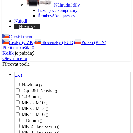
Náhradní díly
Bezolejové kompresory
Šroubové kompresory
Nářadí
Novinky
Otevřít menu
Česky (CZK)
Slovensky (EUR)
Polski (PLN)
Přejít do košíku
0
Košík
je prázdný
Otevřít menu
Filtrovat podle
Typ
Novinka
()
Top příslušenství
()
1-13 mm
()
MK2 - M10
()
MK3 - M12
()
MK4 - M16
()
1-16 mm
()
MK 2 - bez závitu
()
MK 3 - bez závitu
()