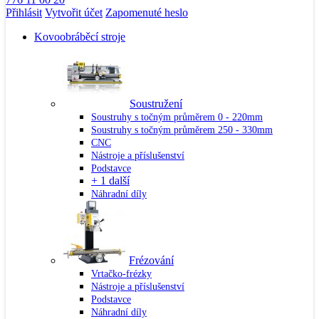
Přihlásit
Vytvořit účet
Zapomenuté heslo
Kovoobráběcí stroje
Soustružení
Soustruhy s točným průměrem 0 - 220mm
Soustruhy s točným průměrem 250 - 330mm
CNC
Nástroje a příslušenství
Podstavce
+ 1 další
Náhradní díly
Frézování
Vrtačko-frézky
Nástroje a příslušenství
Podstavce
Náhradní díly