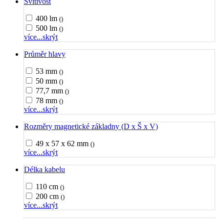
Svítivost
400 lm
()
500 lm
()
více...
skrýt
Průměr hlavy
53 mm
()
50 mm
()
77,7 mm
()
78 mm
()
více...
skrýt
Rozměry magnetické základny (D x Š x V)
49 x 57 x 62 mm
()
více...
skrýt
Délka kabelu
110 cm
()
200 cm
()
více...
skrýt