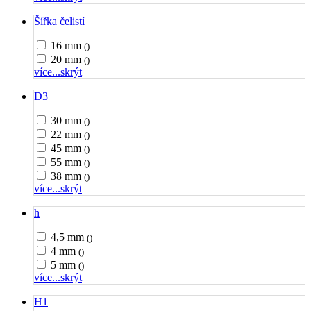
Šířka čelistí
16 mm
()
20 mm
()
více...
skrýt
D3
30 mm
()
22 mm
()
45 mm
()
55 mm
()
38 mm
()
více...
skrýt
h
4,5 mm
()
4 mm
()
5 mm
()
více...
skrýt
H1