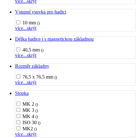
více...
skrýt
Vstupní vsuvka pro hadici
10 mm
()
více...
skrýt
Délka hadice i s magnetickou základnou
40,5 mm
()
více...
skrýt
Rozměr základny
76,5 x 76,5 mm
()
více...
skrýt
Stopka
MK 2
()
MK 3
()
MK 4
()
ISO 30
()
MK2
()
více...
skrýt