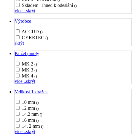
Skladem - ihned k odeslání
()
více...
skrýt
Výrobce
ACCUD
()
CYRRTEC
()
skrýt
Kužel pinoly
MK 2
()
MK 3
()
MK 4
()
více...
skrýt
Velikost T drážek
10 mm
()
12 mm
()
14,2 mm
()
16 mm
()
14, 2 mm
()
více...
skrýt