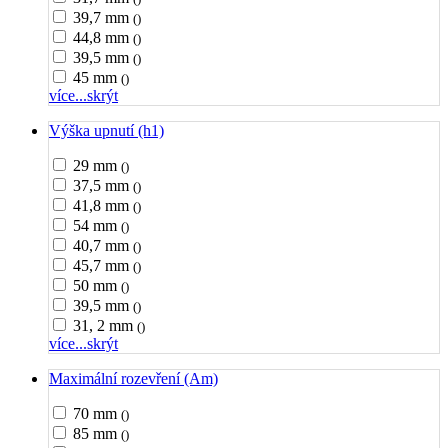
39,7 mm
()
44,8 mm
()
39,5 mm
()
45 mm
()
více...
skrýt
Výška upnutí (h1)
29 mm
()
37,5 mm
()
41,8 mm
()
54 mm
()
40,7 mm
()
45,7 mm
()
50 mm
()
39,5 mm
()
31, 2 mm
()
více...
skrýt
Maximální rozevření (Am)
70 mm
()
85 mm
()