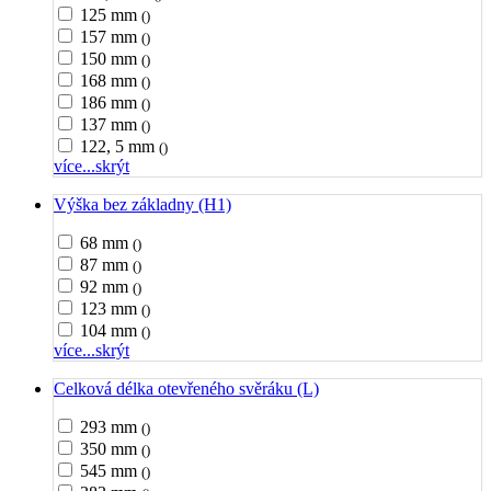
125 mm
()
157 mm
()
150 mm
()
168 mm
()
186 mm
()
137 mm
()
122, 5 mm
()
více...
skrýt
Výška bez základny (H1)
68 mm
()
87 mm
()
92 mm
()
123 mm
()
104 mm
()
více...
skrýt
Celková délka otevřeného svěráku (L)
293 mm
()
350 mm
()
545 mm
()