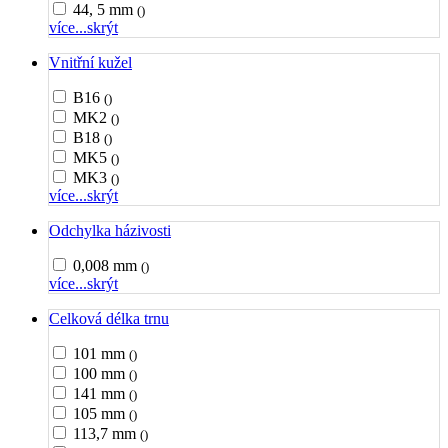
44, 5 mm
()
více...
skrýt
Vnitřní kužel
B16
()
MK2
()
B18
()
MK5
()
MK3
()
více...
skrýt
Odchylka házivosti
0,008 mm
()
více...
skrýt
Celková délka trnu
101 mm
()
100 mm
()
141 mm
()
105 mm
()
113,7 mm
()