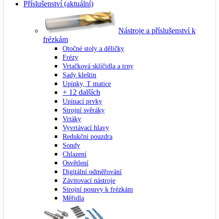
Příslušenství
(aktuální)
Nástroje a příslušenství k
frézkám
Otočné stoly a děličky
Frézy
Vrtačková sklíčidla a trny
Sady kleštin
Upínky, T matice
+ 12 dalších
Upínací prvky
Strojní svěráky
Vrtáky
Vyvrtávací hlavy
Redukční pouzdra
Sondy
Chlazení
Osvětlení
Digitální odměřování
Závitovací nástroje
Strojní posuvy k frézkám
Měřidla