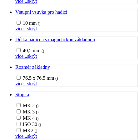
více...
skrýt
Vstupní vsuvka pro hadici
10 mm
()
více...
skrýt
Délka hadice i s magnetickou základnou
40,5 mm
()
více...
skrýt
Rozměr základny
76,5 x 76,5 mm
()
více...
skrýt
Stopka
MK 2
()
MK 3
()
MK 4
()
ISO 30
()
MK2
()
více...
skrýt