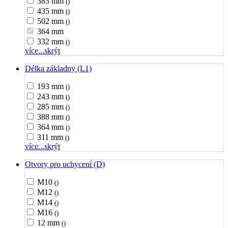
383 mm
()
435 mm
()
502 mm
()
364 mm
332 mm
()
více...
skrýt
Délka základny (L1)
193 mm
()
243 mm
()
285 mm
()
388 mm
()
364 mm
()
311 mm
()
více...
skrýt
Otvory pro uchycení (D)
M10
()
M12
()
M14
()
M16
()
12 mm
()