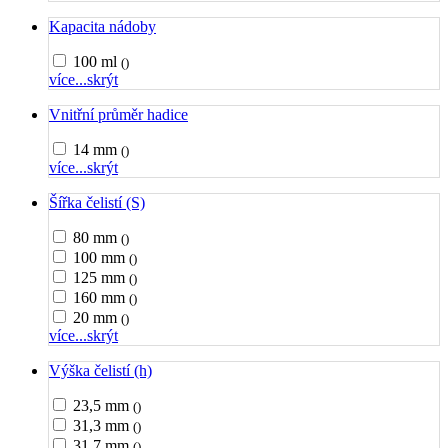
Kapacita nádoby
100 ml
()
více...
skrýt
Vnitřní průměr hadice
14 mm
()
více...
skrýt
Šířka čelistí (S)
80 mm
()
100 mm
()
125 mm
()
160 mm
()
20 mm
()
více...
skrýt
Výška čelistí (h)
23,5 mm
()
31,3 mm
()
31,7 mm
()