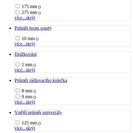
175 mm
()
275 mm
()
více...
skrýt
Průměr hrotu sondy
10 mm
()
více...
skrýt
Drážkování
1 mm
()
více...
skrýt
Průměr rádlovacího kolečka
8 mm
()
9 mm
()
více...
skrýt
Vnější průměr univerzály
125 mm
()
více...
skrýt