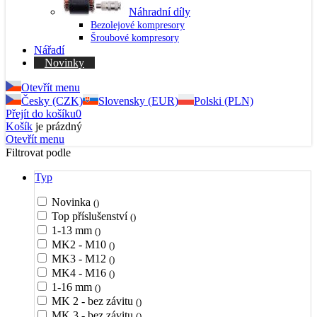
Náhradní díly
Bezolejové kompresory
Šroubové kompresory
Nářadí
Novinky
Otevřít menu
Česky (CZK)
Slovensky (EUR)
Polski (PLN)
Přejít do košíku
0
Košík
je prázdný
Otevřít menu
Filtrovat podle
Typ
Novinka
()
Top příslušenství
()
1-13 mm
()
MK2 - M10
()
MK3 - M12
()
MK4 - M16
()
1-16 mm
()
MK 2 - bez závitu
()
MK 3 - bez závitu
()