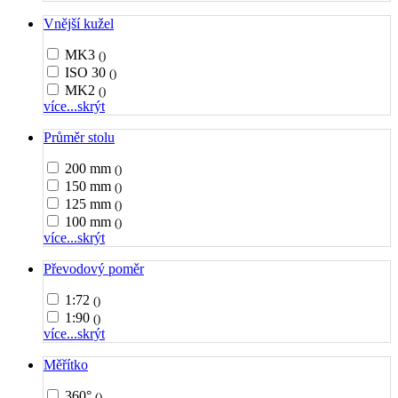
Vnější kužel
MK3
()
ISO 30
()
MK2
()
více...
skrýt
Průměr stolu
200 mm
()
150 mm
()
125 mm
()
100 mm
()
více...
skrýt
Převodový poměr
1:72
()
1:90
()
více...
skrýt
Měřítko
360°
()