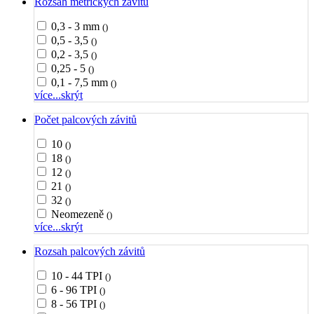
Rozsah metrických závitů
0,3 - 3 mm
()
0,5 - 3,5
()
0,2 - 3,5
()
0,25 - 5
()
0,1 - 7,5 mm
()
více...
skrýt
Počet palcových závitů
10
()
18
()
12
()
21
()
32
()
Neomezeně
()
více...
skrýt
Rozsah palcových závitů
10 - 44 TPI
()
6 - 96 TPI
()
8 - 56 TPI
()