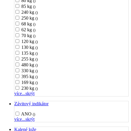
80 kg
()
85 kg
()
240 kg
()
250 kg
()
68 kg
()
62 kg
()
70 kg
()
120 kg
()
130 kg
()
135 kg
()
255 kg
()
480 kg
()
330 kg
()
395 kg
()
169 kg
()
230 kg
()
více...
skrýt
Závitový indikátor
ANO
()
více...
skrýt
Kalené lože