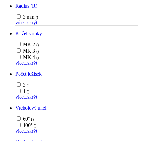
Rádius (R)
3 mm
()
více...
skrýt
Kužel stopky
MK 2
()
MK 3
()
MK 4
()
více...
skrýt
Počet ložisek
3
()
1
()
více...
skrýt
Vrcholový úhel
60°
()
100°
()
více...
skrýt