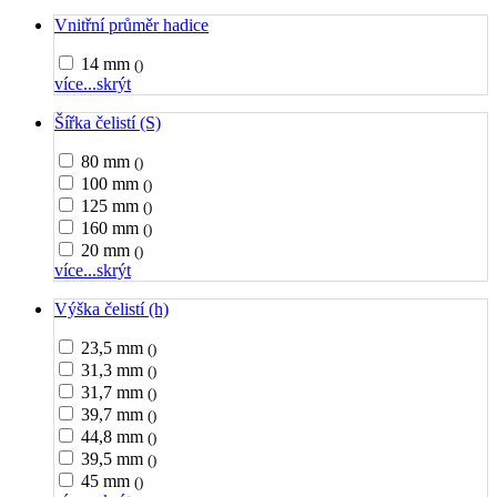
Vnitřní průměr hadice
14 mm
()
více...
skrýt
Šířka čelistí (S)
80 mm
()
100 mm
()
125 mm
()
160 mm
()
20 mm
()
více...
skrýt
Výška čelistí (h)
23,5 mm
()
31,3 mm
()
31,7 mm
()
39,7 mm
()
44,8 mm
()
39,5 mm
()
45 mm
()