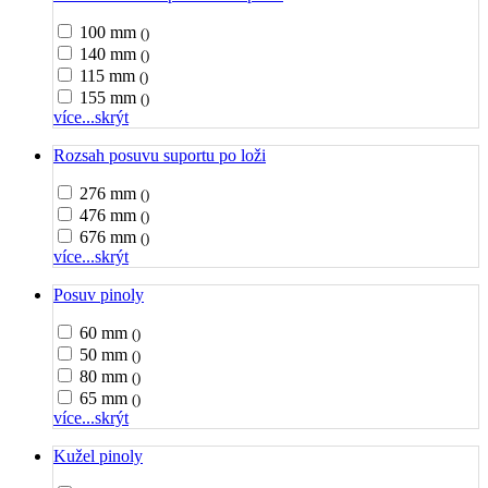
100 mm
()
140 mm
()
115 mm
()
155 mm
()
více...
skrýt
Rozsah posuvu suportu po loži
276 mm
()
476 mm
()
676 mm
()
více...
skrýt
Posuv pinoly
60 mm
()
50 mm
()
80 mm
()
65 mm
()
více...
skrýt
Kužel pinoly