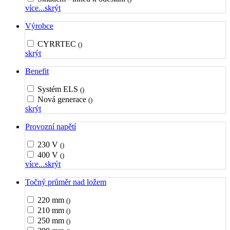
více...
skrýt
Výrobce
CYRRTEC
()
skrýt
Benefit
Systém ELS
()
Nová generace
()
skrýt
Provozní napětí
230 V
()
400 V
()
více...
skrýt
Točný průměr nad ložem
220 mm
()
210 mm
()
250 mm
()