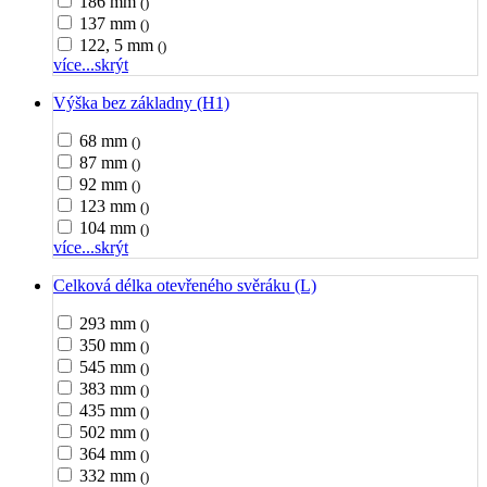
186 mm
()
137 mm
()
122, 5 mm
()
více...
skrýt
Výška bez základny (H1)
68 mm
()
87 mm
()
92 mm
()
123 mm
()
104 mm
()
více...
skrýt
Celková délka otevřeného svěráku (L)
293 mm
()
350 mm
()
545 mm
()
383 mm
()
435 mm
()
502 mm
()
364 mm
()
332 mm
()