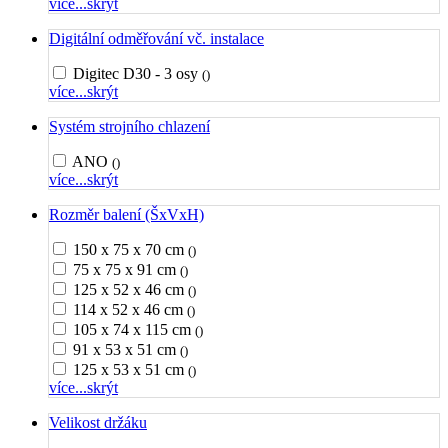
více...
skrýt
Digitální odměřování vč. instalace
Digitec D30 - 3 osy
()
více...
skrýt
Systém strojního chlazení
ANO
()
více...
skrýt
Rozměr balení (ŠxVxH)
150 x 75 x 70 cm
()
75 x 75 x 91 cm
()
125 x 52 x 46 cm
()
114 x 52 x 46 cm
()
105 x 74 x 115 cm
()
91 x 53 x 51 cm
()
125 x 53 x 51 cm
()
více...
skrýt
Velikost držáku