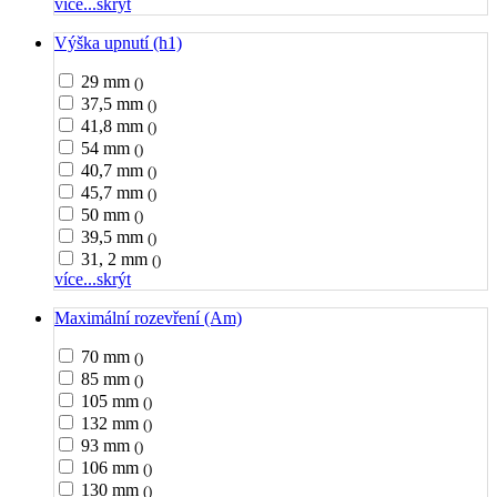
více...
skrýt
Výška upnutí (h1)
29 mm
()
37,5 mm
()
41,8 mm
()
54 mm
()
40,7 mm
()
45,7 mm
()
50 mm
()
39,5 mm
()
31, 2 mm
()
více...
skrýt
Maximální rozevření (Am)
70 mm
()
85 mm
()
105 mm
()
132 mm
()
93 mm
()
106 mm
()
130 mm
()