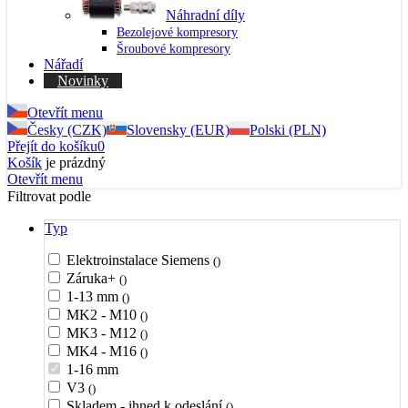
Náhradní díly
Bezolejové kompresory
Šroubové kompresory
Nářadí
Novinky
Otevřít menu
Česky (CZK)
Slovensky (EUR)
Polski (PLN)
Přejít do košíku
0
Košík
je prázdný
Otevřít menu
Filtrovat podle
Typ
Elektroinstalace Siemens
()
Záruka+
()
1-13 mm
()
MK2 - M10
()
MK3 - M12
()
MK4 - M16
()
1-16 mm
V3
()
Skladem - ihned k odeslání
()