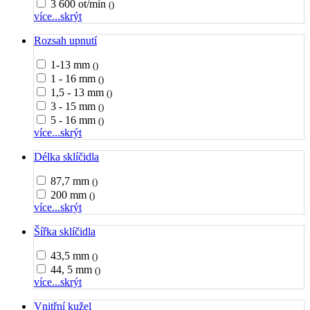
3 600 ot/min
()
více...
skrýt
Rozsah upnutí
1-13 mm
()
1 - 16 mm
()
1,5 - 13 mm
()
3 - 15 mm
()
5 - 16 mm
()
více...
skrýt
Délka sklíčidla
87,7 mm
()
200 mm
()
více...
skrýt
Šířka sklíčidla
43,5 mm
()
44, 5 mm
()
více...
skrýt
Vnitřní kužel