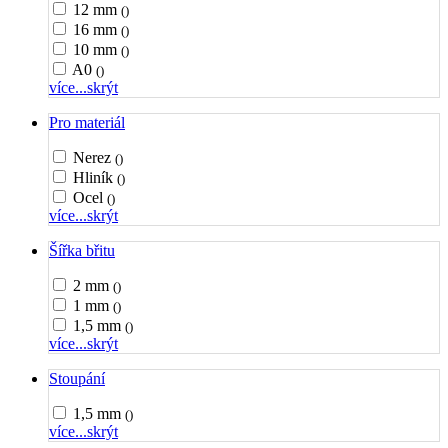
12 mm
()
16 mm
()
10 mm
()
A0
()
více...
skrýt
Pro materiál
Nerez
()
Hliník
()
Ocel
()
více...
skrýt
Šířka břitu
2 mm
()
1 mm
()
1,5 mm
()
více...
skrýt
Stoupání
1,5 mm
()
více...
skrýt