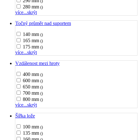
290 mm
()
280 mm
()
více...
skrýt
Točný průměr nad suportem
140 mm
()
165 mm
()
175 mm
()
více...
skrýt
Vzdálenost mezi hroty
400 mm
()
600 mm
()
650 mm
()
700 mm
()
800 mm
()
více...
skrýt
Šířka lože
100 mm
()
135 mm
()
160 mm
()