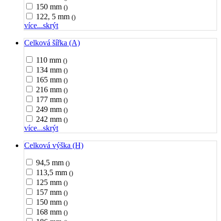
150 mm
()
122, 5 mm
()
více...
skrýt
Celková šířka (A)
110 mm
()
134 mm
()
165 mm
()
216 mm
()
177 mm
()
249 mm
()
242 mm
()
více...
skrýt
Celková výška (H)
94,5 mm
()
113,5 mm
()
125 mm
()
157 mm
()
150 mm
()
168 mm
()