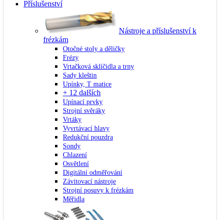
Příslušenství
Nástroje a příslušenství k
frézkám
Otočné stoly a děličky
Frézy
Vrtačková sklíčidla a trny
Sady kleštin
Upínky, T matice
+ 12 dalších
Upínací prvky
Strojní svěráky
Vrtáky
Vyvrtávací hlavy
Redukční pouzdra
Sondy
Chlazení
Osvětlení
Digitální odměřování
Závitovací nástroje
Strojní posuvy k frézkám
Měřidla