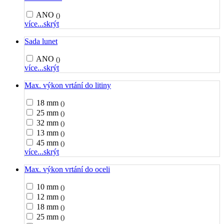
ANO
()
více...
skrýt
Sada lunet
ANO
()
více...
skrýt
Max. výkon vrtání do litiny
18 mm
()
25 mm
()
32 mm
()
13 mm
()
45 mm
()
více...
skrýt
Max. výkon vrtání do oceli
10 mm
()
12 mm
()
18 mm
()
25 mm
()