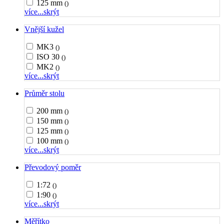
125 mm
()
více...
skrýt
Vnější kužel
MK3
()
ISO 30
()
MK2
()
více...
skrýt
Průměr stolu
200 mm
()
150 mm
()
125 mm
()
100 mm
()
více...
skrýt
Převodový poměr
1:72
()
1:90
()
více...
skrýt
Měřítko