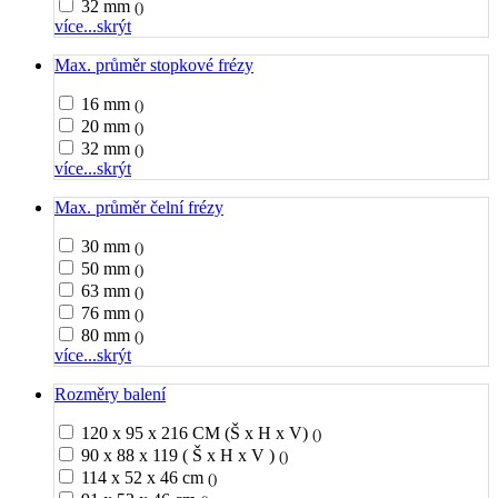
32 mm
()
více...
skrýt
Max. průměr stopkové frézy
16 mm
()
20 mm
()
32 mm
()
více...
skrýt
Max. průměr čelní frézy
30 mm
()
50 mm
()
63 mm
()
76 mm
()
80 mm
()
více...
skrýt
Rozměry balení
120 x 95 x 216 CM (Š x H x V)
()
90 x 88 x 119 ( Š x H x V )
()
114 x 52 x 46 cm
()