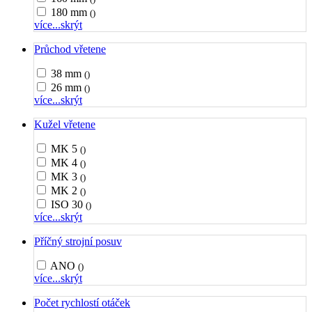
180 mm
()
více...
skrýt
Průchod vřetene
38 mm
()
26 mm
()
více...
skrýt
Kužel vřetene
MK 5
()
MK 4
()
MK 3
()
MK 2
()
ISO 30
()
více...
skrýt
Příčný strojní posuv
ANO
()
více...
skrýt
Počet rychlostí otáček