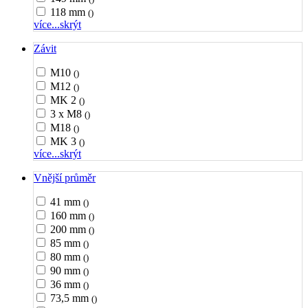
118 mm
()
více...
skrýt
Závit
M10
()
M12
()
MK 2
()
3 x M8
()
M18
()
MK 3
()
více...
skrýt
Vnější průměr
41 mm
()
160 mm
()
200 mm
()
85 mm
()
80 mm
()
90 mm
()
36 mm
()
73,5 mm
()