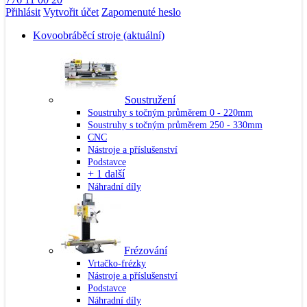
Přihlásit
Vytvořit účet
Zapomenuté heslo
Kovoobráběcí stroje
(aktuální)
Soustružení
Soustruhy s točným průměrem 0 - 220mm
Soustruhy s točným průměrem 250 - 330mm
CNC
Nástroje a příslušenství
Podstavce
+ 1 další
Náhradní díly
Frézování
Vrtačko-frézky
Nástroje a příslušenství
Podstavce
Náhradní díly