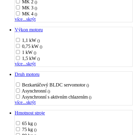
MK 2
()
MK 3
()
MK 4
()
více...
skrýt
Výkon motoru
1,1 kW
()
0,75 kW
()
1 kW
()
1,5 kW
()
více...
skrýt
Druh motoru
Bezkartáčový BLDC servomotor
()
Asynchronní
()
Asynchronní s aktivním chlazením
()
více...
skrýt
Hmotnost stroje
65 kg
()
75 kg
()