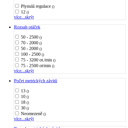
Plynulá regulace
()
12
()
více...
skrýt
Rozsah otáček
50 - 2500
()
70 - 2000
()
50 - 2000
()
100 - 2500
()
75 - 3200 ot./min
()
75 - 2500 ot/min
()
více...
skrýt
Počet metrických závitů
13
()
10
()
18
()
30
()
Neomezeně
()
více...
skrýt