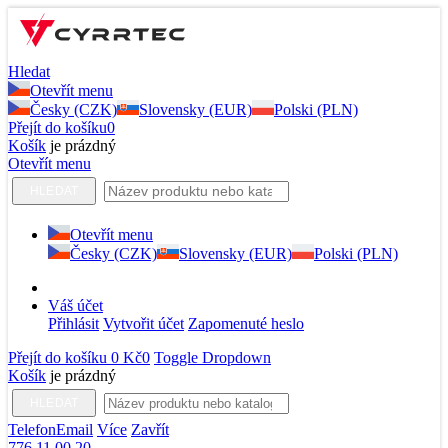
Hledat
Otevřít menu
Česky (CZK)
Slovensky (EUR)
Polski (PLN)
Přejít do košíku
0
Košík
je prázdný
Otevřít menu
HLEDAT
Otevřít menu
Česky (CZK)
Slovensky (EUR)
Polski (PLN)
Váš účet
Přihlásit
Vytvořit účet
Zapomenuté heslo
Přejít do košíku
0 Kč
0
Toggle Dropdown
Košík
je prázdný
HLEDAT
Telefon
Email
Více
Zavřít
776 11 00 20