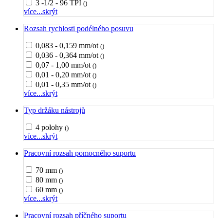
3 -1/2 - 96 TPI
()
více...
skrýt
Rozsah rychlosti podélného posuvu
0,083 - 0,159 mm/ot
()
0,036 - 0,364 mm/ot
()
0,07 - 1,00 mm/ot
()
0,01 - 0,20 mm/ot
()
0,01 - 0,35 mm/ot
()
více...
skrýt
Typ držáku nástrojů
4 polohy
()
více...
skrýt
Pracovní rozsah pomocného suportu
70 mm
()
80 mm
()
60 mm
()
více...
skrýt
Pracovní rozsah příčného suportu