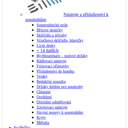
Nástroje a příslušenství k
soustruhům
Soustružnické nože
Břitové destičky
Sklíčidla a příruby
Vrtačková sklíčidla, hlavičky
Lícní desky
+ 14 dalších
Rychloupínače – nožové držáky
Rádlovací nástroje
Frézovací přípravky
Příslušenství do koníku
Vrtáky
Redukční pouzdra
Držáky kleštin pro soustruhy
Chlazení
Osvětlení
Digitální odměřování
Závitovací nástroje
Strojní posuvy k soustruhům
Kryty
Měřidla
Svářečky