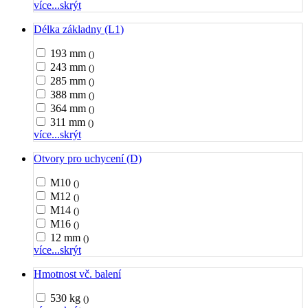
více...
skrýt
Délka základny (L1)
193 mm
()
243 mm
()
285 mm
()
388 mm
()
364 mm
()
311 mm
()
více...
skrýt
Otvory pro uchycení (D)
M10
()
M12
()
M14
()
M16
()
12 mm
()
více...
skrýt
Hmotnost vč. balení
530 kg
()