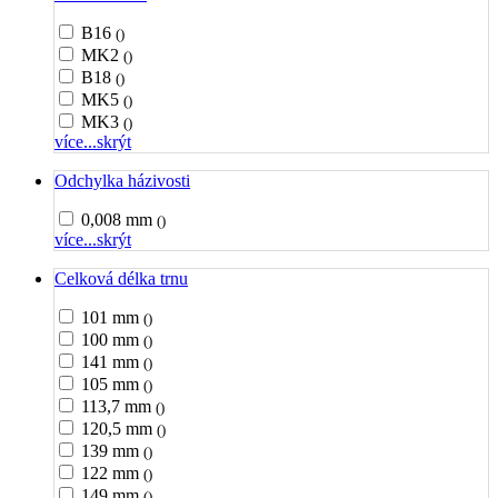
B16
()
MK2
()
B18
()
MK5
()
MK3
()
více...
skrýt
Odchylka házivosti
0,008 mm
()
více...
skrýt
Celková délka trnu
101 mm
()
100 mm
()
141 mm
()
105 mm
()
113,7 mm
()
120,5 mm
()
139 mm
()
122 mm
()
149 mm
()