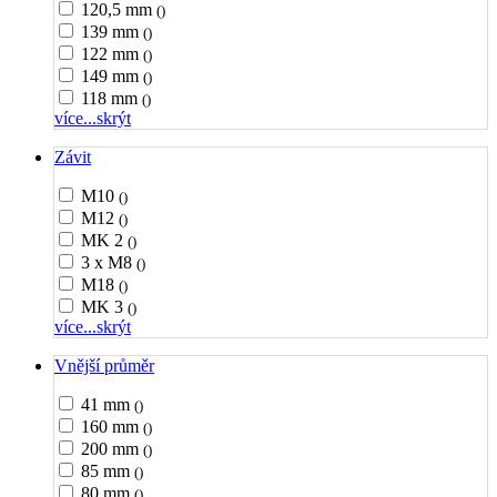
120,5 mm
()
139 mm
()
122 mm
()
149 mm
()
118 mm
()
více...
skrýt
Závit
M10
()
M12
()
MK 2
()
3 x M8
()
M18
()
MK 3
()
více...
skrýt
Vnější průměr
41 mm
()
160 mm
()
200 mm
()
85 mm
()
80 mm
()