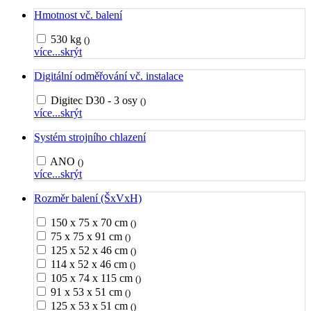
Hmotnost vč. balení
530 kg
()
více...
skrýt
Digitální odměřování vč. instalace
Digitec D30 - 3 osy
()
více...
skrýt
Systém strojního chlazení
ANO
()
více...
skrýt
Rozměr balení (ŠxVxH)
150 x 75 x 70 cm
()
75 x 75 x 91 cm
()
125 x 52 x 46 cm
()
114 x 52 x 46 cm
()
105 x 74 x 115 cm
()
91 x 53 x 51 cm
()
125 x 53 x 51 cm
()