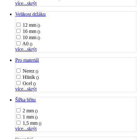
více...
skrýt
Velikost držáku
12 mm
()
16 mm
()
10 mm
()
A0
()
více...
skrýt
Pro materiál
Nerez
()
Hliník
()
Ocel
()
více...
skrýt
Šířka břitu
2 mm
()
1 mm
()
1,5 mm
()
více...
skrýt