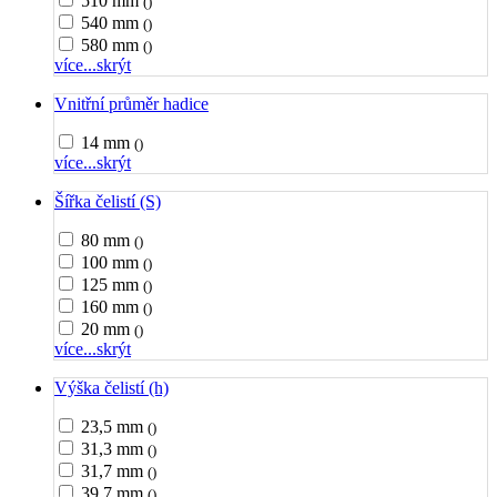
510 mm
()
540 mm
()
580 mm
()
více...
skrýt
Vnitřní průměr hadice
14 mm
()
více...
skrýt
Šířka čelistí (S)
80 mm
()
100 mm
()
125 mm
()
160 mm
()
20 mm
()
více...
skrýt
Výška čelistí (h)
23,5 mm
()
31,3 mm
()
31,7 mm
()
39,7 mm
()