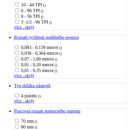
10 - 44 TPI
()
6 - 96 TPI
()
8 - 56 TPI
()
3 -1/2 - 96 TPI
()
více...
skrýt
Rozsah rychlosti podélného posuvu
0,083 - 0,159 mm/ot
()
0,036 - 0,364 mm/ot
()
0,07 - 1,00 mm/ot
()
0,01 - 0,20 mm/ot
()
0,01 - 0,35 mm/ot
()
více...
skrýt
Typ držáku nástrojů
4 polohy
()
více...
skrýt
Pracovní rozsah pomocného suportu
70 mm
()
80 mm
()