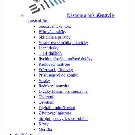
Nástroje a příslušenství k
soustruhům
Soustružnické nože
Břitové destičky
Sklíčidla a příruby
Vrtačková sklíčidla, hlavičky
Lícní desky
+ 14 dalších
Rychloupínače – nožové držáky
Rádlovací nástroje
Frézovací přípravky
Příslušenství do koníku
Vrtáky
Redukční pouzdra
Držáky kleštin pro soustruhy
Chlazení
Osvětlení
Digitální odměřování
Závitovací nástroje
Strojní posuvy k soustruhům
Kryty
Měřidla
Svářečky