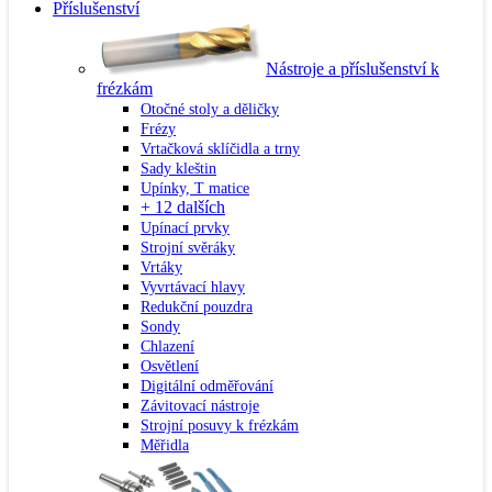
Příslušenství
Nástroje a příslušenství k
frézkám
Otočné stoly a děličky
Frézy
Vrtačková sklíčidla a trny
Sady kleštin
Upínky, T matice
+ 12 dalších
Upínací prvky
Strojní svěráky
Vrtáky
Vyvrtávací hlavy
Redukční pouzdra
Sondy
Chlazení
Osvětlení
Digitální odměřování
Závitovací nástroje
Strojní posuvy k frézkám
Měřidla