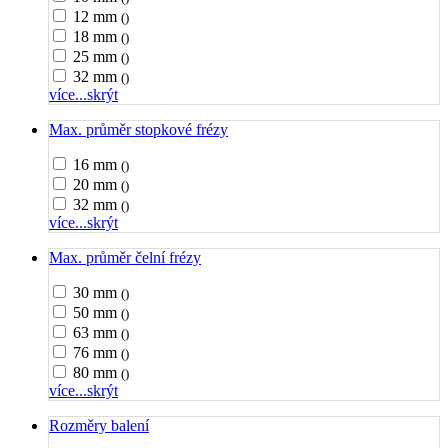
12 mm
()
18 mm
()
25 mm
()
32 mm
()
více...
skrýt
Max. průměr stopkové frézy
16 mm
()
20 mm
()
32 mm
()
více...
skrýt
Max. průměr čelní frézy
30 mm
()
50 mm
()
63 mm
()
76 mm
()
80 mm
()
více...
skrýt
Rozměry balení