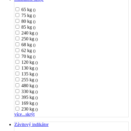
65 kg
()
75 kg
()
80 kg
()
85 kg
()
240 kg
()
250 kg
()
68 kg
()
62 kg
()
70 kg
()
120 kg
()
130 kg
()
135 kg
()
255 kg
()
480 kg
()
330 kg
()
395 kg
()
169 kg
()
230 kg
()
více...
skrýt
Závitový indikátor