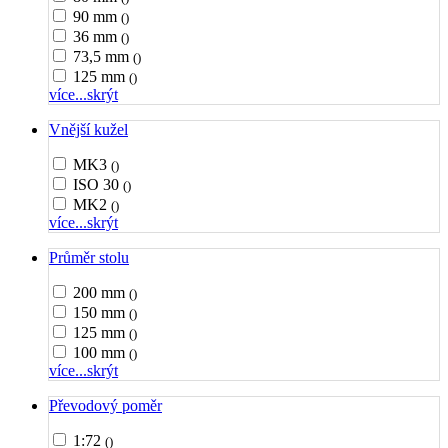
90 mm
()
36 mm
()
73,5 mm
()
125 mm
()
více...
skrýt
Vnější kužel
MK3
()
ISO 30
()
MK2
()
více...
skrýt
Průměr stolu
200 mm
()
150 mm
()
125 mm
()
100 mm
()
více...
skrýt
Převodový poměr
1:72
()