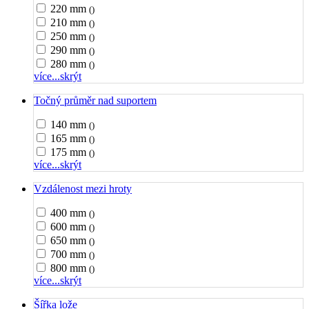
220 mm
()
210 mm
()
250 mm
()
290 mm
()
280 mm
()
více...
skrýt
Točný průměr nad suportem
140 mm
()
165 mm
()
175 mm
()
více...
skrýt
Vzdálenost mezi hroty
400 mm
()
600 mm
()
650 mm
()
700 mm
()
800 mm
()
více...
skrýt
Šířka lože