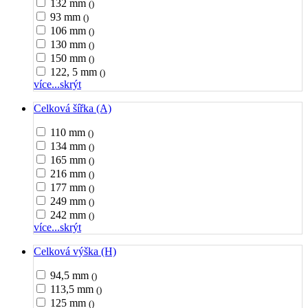
132 mm
()
93 mm
()
106 mm
()
130 mm
()
150 mm
()
122, 5 mm
()
více...
skrýt
Celková šířka (A)
110 mm
()
134 mm
()
165 mm
()
216 mm
()
177 mm
()
249 mm
()
242 mm
()
více...
skrýt
Celková výška (H)
94,5 mm
()
113,5 mm
()
125 mm
()