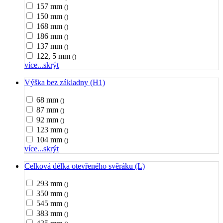
157 mm
()
150 mm
()
168 mm
()
186 mm
()
137 mm
()
122, 5 mm
()
více...
skrýt
Výška bez základny (H1)
68 mm
()
87 mm
()
92 mm
()
123 mm
()
104 mm
()
více...
skrýt
Celková délka otevřeného svěráku (L)
293 mm
()
350 mm
()
545 mm
()
383 mm
()