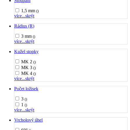
Stoupání
1,5 mm
()
více...
skrýt
Rádius (R)
3 mm
()
více...
skrýt
Kužel stopky
MK 2
()
MK 3
()
MK 4
()
více...
skrýt
Počet ložisek
3
()
1
()
více...
skrýt
Vrcholový úhel