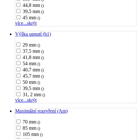
44,8 mm
()
39,5 mm
()
45 mm
()
více...
skrýt
Výška upnutí (h1)
29 mm
()
37,5 mm
()
41,8 mm
()
54 mm
()
40,7 mm
()
45,7 mm
()
50 mm
()
39,5 mm
()
31, 2 mm
()
více...
skrýt
Maximální rozevření (Am)
70 mm
()
85 mm
()
105 mm
()