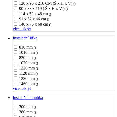
120 x 95 x 216 CM (Š x H x V)
()
90 x 88 x 119 ( Š x H x V )
()
114 x 52 x 46 cm
()
91 x 52 x 46 cm
()
140 x 75 x 68 cm
()
více...
skrýt
Instalační šířka
810 mm
()
1010 mm
()
820 mm
()
1020 mm
()
1220 mm
()
1120 mm
()
1280 mm
()
1460 mm
()
více...
skrýt
Instalační hloubka
300 mm
()
380 mm
()