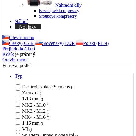
Náhradní díly
Bezolejové kompresory
Šroubové kompresory
Nářadí
Novinky
Otevřít menu
Česky (CZK)
Slovensky (EUR)
Polski (PLN)
Přejít do košíku
0
Košík
je prázdný
Otevřít menu
Filtrovat podle
Typ
Elektroinstalace Siemens
()
Záruka+
()
1-13 mm
()
MK2 - M10
()
MK3 - M12
()
MK4 - M16
()
1-16 mm
()
V3
()
Skladem - ihned k odeslání
()