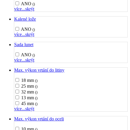
ANO
()
více...
skrýt
Kalené lože
ANO
()
více...
skrýt
Sada lunet
ANO
()
více...
skrýt
Max. výkon vrtání do litiny
18 mm
()
25 mm
()
32 mm
()
13 mm
()
45 mm
()
více...
skrýt
Max. výkon vrtání do oceli
10 mm
()