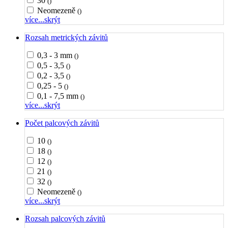
30
()
Neomezeně
()
více...
skrýt
Rozsah metrických závitů
0,3 - 3 mm
()
0,5 - 3,5
()
0,2 - 3,5
()
0,25 - 5
()
0,1 - 7,5 mm
()
více...
skrýt
Počet palcových závitů
10
()
18
()
12
()
21
()
32
()
Neomezeně
()
více...
skrýt
Rozsah palcových závitů