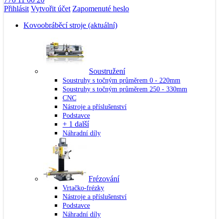
Přihlásit
Vytvořit účet
Zapomenuté heslo
Kovoobráběcí stroje
(aktuální)
Soustružení
Soustruhy s točným průměrem 0 - 220mm
Soustruhy s točným průměrem 250 - 330mm
CNC
Nástroje a příslušenství
Podstavce
+ 1 další
Náhradní díly
Frézování
Vrtačko-frézky
Nástroje a příslušenství
Podstavce
Náhradní díly