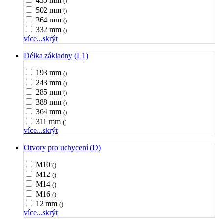
435 mm
()
502 mm
()
364 mm
()
332 mm
()
více...
skrýt
Délka základny (L1)
193 mm
()
243 mm
()
285 mm
()
388 mm
()
364 mm
()
311 mm
()
více...
skrýt
Otvory pro uchycení (D)
M10
()
M12
()
M14
()
M16
()
12 mm
()
více...
skrýt