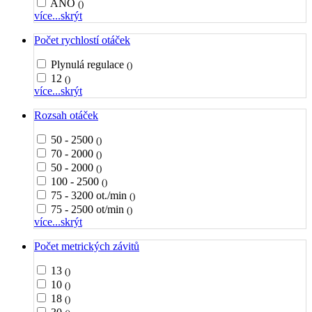
ANO
()
více...
skrýt
Počet rychlostí otáček
Plynulá regulace
()
12
()
více...
skrýt
Rozsah otáček
50 - 2500
()
70 - 2000
()
50 - 2000
()
100 - 2500
()
75 - 3200 ot./min
()
75 - 2500 ot/min
()
více...
skrýt
Počet metrických závitů
13
()
10
()
18
()