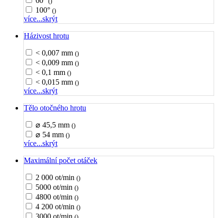
60°
()
100°
()
více...
skrýt
Házivost hrotu
< 0,007 mm
()
< 0,009 mm
()
< 0,1 mm
()
< 0,015 mm
()
více...
skrýt
Tělo otočného hrotu
⌀ 45,5 mm
()
⌀ 54 mm
()
více...
skrýt
Maximální počet otáček
2 000 ot/min
()
5000 ot/min
()
4800 ot/min
()
4 200 ot/min
()
3000 ot/min
()