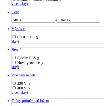
více...
skrýt
Cena
-
Výrobce
CYRRTEC
()
skrýt
Benefit
Systém ELS
()
Nová generace
()
skrýt
Provozní napětí
230 V
()
400 V
()
více...
skrýt
Točný průměr nad ložem