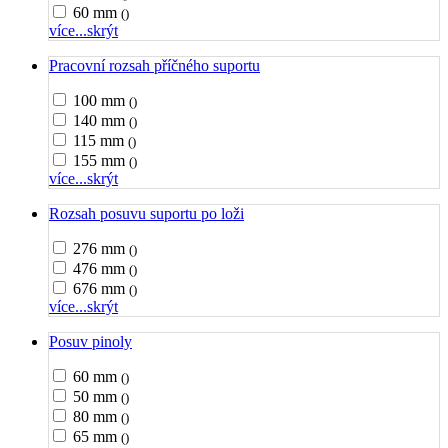
60 mm
()
více...
skrýt
Pracovní rozsah příčného suportu
100 mm
()
140 mm
()
115 mm
()
155 mm
()
více...
skrýt
Rozsah posuvu suportu po loži
276 mm
()
476 mm
()
676 mm
()
více...
skrýt
Posuv pinoly
60 mm
()
50 mm
()
80 mm
()
65 mm
()