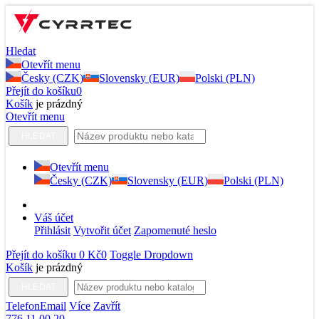
Hledat
Otevřít menu
Česky (CZK)
Slovensky (EUR)
Polski (PLN)
Přejít do košíku
0
Košík
je prázdný
Otevřít menu
HLEDAT
Otevřít menu
Česky (CZK)
Slovensky (EUR)
Polski (PLN)
Váš účet
Přihlásit
Vytvořit účet
Zapomenuté heslo
Přejít do košíku
0 Kč
0
Toggle Dropdown
Košík
je prázdný
HLEDAT
Telefon
Email
Více
Zavřít
776 11 00 20