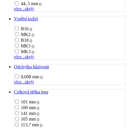
44, 5 mm
()
více...
skrýt
Vnitřní kužel
B16
()
MK2
()
B18
()
MK5
()
MK3
()
více...
skrýt
Odchylka házivosti
0,008 mm
()
více...
skrýt
Celková délka trnu
101 mm
()
100 mm
()
141 mm
()
105 mm
()
113,7 mm
()