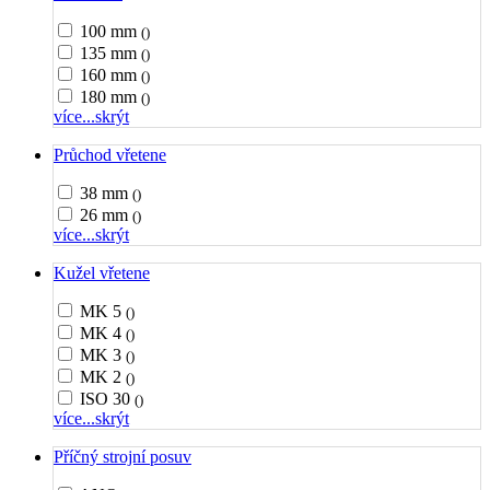
100 mm
()
135 mm
()
160 mm
()
180 mm
()
více...
skrýt
Průchod vřetene
38 mm
()
26 mm
()
více...
skrýt
Kužel vřetene
MK 5
()
MK 4
()
MK 3
()
MK 2
()
ISO 30
()
více...
skrýt
Příčný strojní posuv