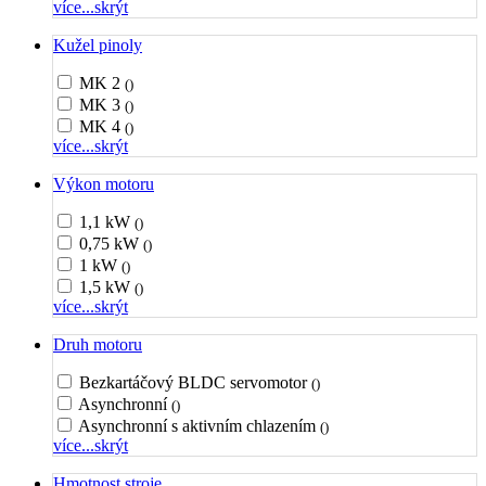
více...
skrýt
Kužel pinoly
MK 2
()
MK 3
()
MK 4
()
více...
skrýt
Výkon motoru
1,1 kW
()
0,75 kW
()
1 kW
()
1,5 kW
()
více...
skrýt
Druh motoru
Bezkartáčový BLDC servomotor
()
Asynchronní
()
Asynchronní s aktivním chlazením
()
více...
skrýt
Hmotnost stroje