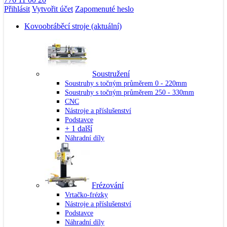
Přihlásit
Vytvořit účet
Zapomenuté heslo
Kovoobráběcí stroje
(aktuální)
Soustružení
Soustruhy s točným průměrem 0 - 220mm
Soustruhy s točným průměrem 250 - 330mm
CNC
Nástroje a příslušenství
Podstavce
+ 1 další
Náhradní díly
Frézování
Vrtačko-frézky
Nástroje a příslušenství
Podstavce
Náhradní díly