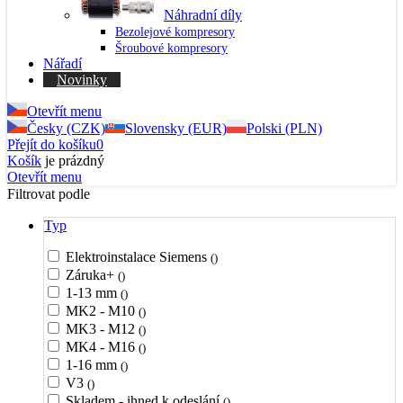
Náhradní díly
Bezolejové kompresory
Šroubové kompresory
Nářadí
Novinky
Otevřít menu
Česky (CZK)
Slovensky (EUR)
Polski (PLN)
Přejít do košíku
0
Košík
je prázdný
Otevřít menu
Filtrovat podle
Typ
Elektroinstalace Siemens
()
Záruka+
()
1-13 mm
()
MK2 - M10
()
MK3 - M12
()
MK4 - M16
()
1-16 mm
()
V3
()
Skladem - ihned k odeslání
()