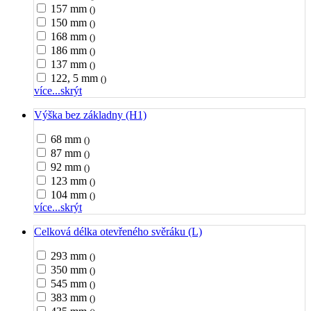
157 mm
()
150 mm
()
168 mm
()
186 mm
()
137 mm
()
122, 5 mm
()
více...
skrýt
Výška bez základny (H1)
68 mm
()
87 mm
()
92 mm
()
123 mm
()
104 mm
()
více...
skrýt
Celková délka otevřeného svěráku (L)
293 mm
()
350 mm
()
545 mm
()
383 mm
()