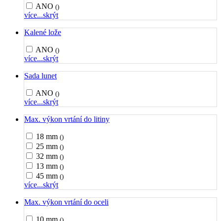
ANO
()
více...
skrýt
Kalené lože
ANO
()
více...
skrýt
Sada lunet
ANO
()
více...
skrýt
Max. výkon vrtání do litiny
18 mm
()
25 mm
()
32 mm
()
13 mm
()
45 mm
()
více...
skrýt
Max. výkon vrtání do oceli
10 mm
()