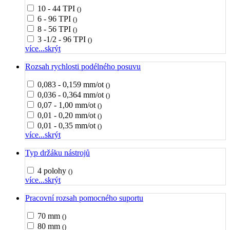
10 - 44 TPI
()
6 - 96 TPI
()
8 - 56 TPI
()
3 -1/2 - 96 TPI
()
více...
skrýt
Rozsah rychlosti podélného posuvu
0,083 - 0,159 mm/ot
()
0,036 - 0,364 mm/ot
()
0,07 - 1,00 mm/ot
()
0,01 - 0,20 mm/ot
()
0,01 - 0,35 mm/ot
()
více...
skrýt
Typ držáku nástrojů
4 polohy
()
více...
skrýt
Pracovní rozsah pomocného suportu
70 mm
()
80 mm
()