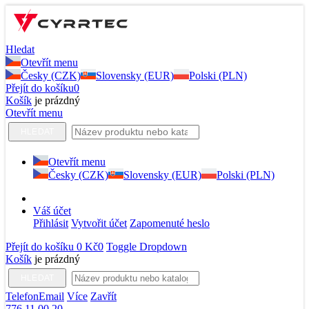
Hledat
Otevřít menu
Česky (CZK)
Slovensky (EUR)
Polski (PLN)
Přejít do košíku
0
Košík
je prázdný
Otevřít menu
HLEDAT
Otevřít menu
Česky (CZK)
Slovensky (EUR)
Polski (PLN)
Váš účet
Přihlásit
Vytvořit účet
Zapomenuté heslo
Přejít do košíku
0 Kč
0
Toggle Dropdown
Košík
je prázdný
HLEDAT
Telefon
Email
Více
Zavřít
776 11 00 20