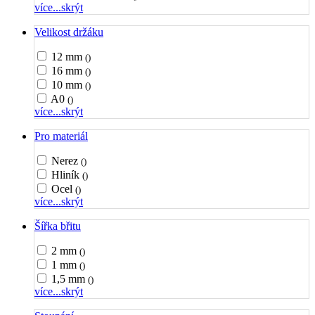
více...
skrýt
Velikost držáku
12 mm
()
16 mm
()
10 mm
()
A0
()
více...
skrýt
Pro materiál
Nerez
()
Hliník
()
Ocel
()
více...
skrýt
Šířka břitu
2 mm
()
1 mm
()
1,5 mm
()
více...
skrýt