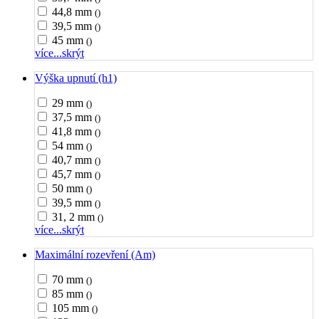
44,8 mm
()
39,5 mm
()
45 mm
()
více...
skrýt
Výška upnutí (h1)
29 mm
()
37,5 mm
()
41,8 mm
()
54 mm
()
40,7 mm
()
45,7 mm
()
50 mm
()
39,5 mm
()
31, 2 mm
()
více...
skrýt
Maximální rozevření (Am)
70 mm
()
85 mm
()
105 mm
()