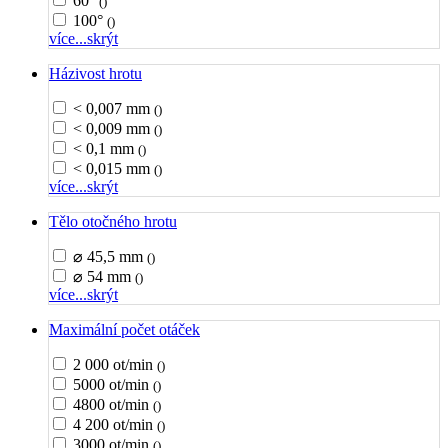
60°
()
100°
()
více...
skrýt
Házivost hrotu
< 0,007 mm
()
< 0,009 mm
()
< 0,1 mm
()
< 0,015 mm
()
více...
skrýt
Tělo otočného hrotu
⌀ 45,5 mm
()
⌀ 54 mm
()
více...
skrýt
Maximální počet otáček
2 000 ot/min
()
5000 ot/min
()
4800 ot/min
()
4 200 ot/min
()
3000 ot/min
()