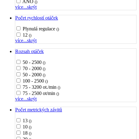
ANO
()
více...
skrýt
Počet rychlostí otáček
Plynulá regulace
()
12
()
více...
skrýt
Rozsah otáček
50 - 2500
()
70 - 2000
()
50 - 2000
()
100 - 2500
()
75 - 3200 ot./min
()
75 - 2500 ot/min
()
více...
skrýt
Počet metrických závitů
13
()
10
()
18
()