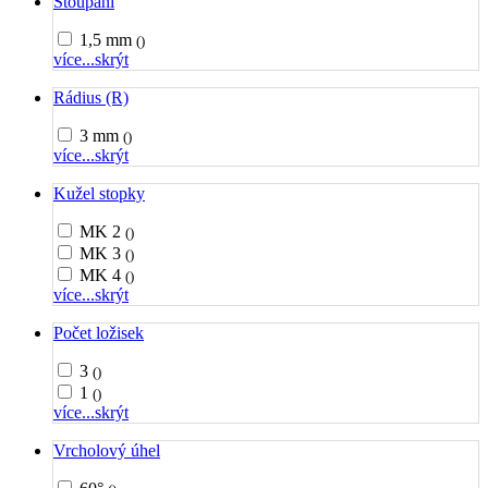
Stoupání
1,5 mm
()
více...
skrýt
Rádius (R)
3 mm
()
více...
skrýt
Kužel stopky
MK 2
()
MK 3
()
MK 4
()
více...
skrýt
Počet ložisek
3
()
1
()
více...
skrýt
Vrcholový úhel