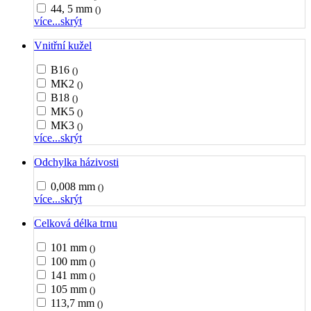
44, 5 mm
()
více...
skrýt
Vnitřní kužel
B16
()
MK2
()
B18
()
MK5
()
MK3
()
více...
skrýt
Odchylka házivosti
0,008 mm
()
více...
skrýt
Celková délka trnu
101 mm
()
100 mm
()
141 mm
()
105 mm
()
113,7 mm
()