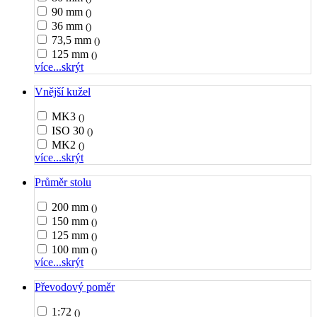
90 mm
()
36 mm
()
73,5 mm
()
125 mm
()
více...
skrýt
Vnější kužel
MK3
()
ISO 30
()
MK2
()
více...
skrýt
Průměr stolu
200 mm
()
150 mm
()
125 mm
()
100 mm
()
více...
skrýt
Převodový poměr
1:72
()