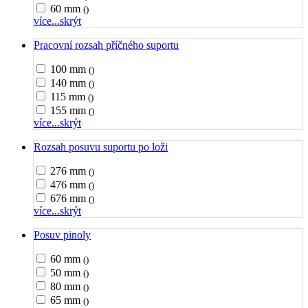
60 mm
()
více...
skrýt
Pracovní rozsah příčného suportu
100 mm
()
140 mm
()
115 mm
()
155 mm
()
více...
skrýt
Rozsah posuvu suportu po loži
276 mm
()
476 mm
()
676 mm
()
více...
skrýt
Posuv pinoly
60 mm
()
50 mm
()
80 mm
()
65 mm
()