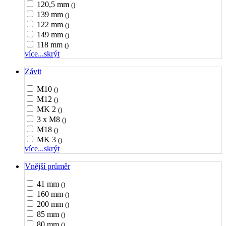
120,5 mm
()
139 mm
()
122 mm
()
149 mm
()
118 mm
()
více...
skrýt
Závit
M10
()
M12
()
MK 2
()
3 x M8
()
M18
()
MK 3
()
více...
skrýt
Vnější průměr
41 mm
()
160 mm
()
200 mm
()
85 mm
()
80 mm
()