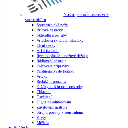
Nástroje a příslušenství k
soustruhům
Soustružnické nože
Břitové destičky
Sklíčidla a příruby
Vrtačková sklíčidla, hlavičky
Lícní desky
+ 14 dalších
Rychloupínače – nožové držáky
Rádlovací nástroje
Frézovací přípravky
Příslušenství do koníku
Vrtáky
Redukční pouzdra
Držáky kleštin pro soustruhy
Chlazení
Osvětlení
Digitální odměřování
Závitovací nástroje
Strojní posuvy k soustruhům
Kryty
Měřidla
Svářečky