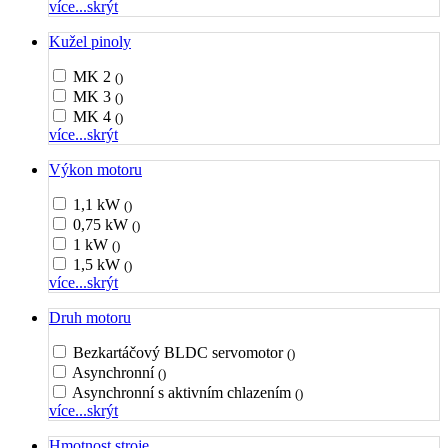
více...
skrýt
Kužel pinoly
MK 2
()
MK 3
()
MK 4
()
více...
skrýt
Výkon motoru
1,1 kW
()
0,75 kW
()
1 kW
()
1,5 kW
()
více...
skrýt
Druh motoru
Bezkartáčový BLDC servomotor
()
Asynchronní
()
Asynchronní s aktivním chlazením
()
více...
skrýt
Hmotnost stroje