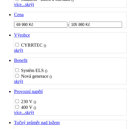
více...
skrýt
Cena
-
Výrobce
CYRRTEC
()
skrýt
Benefit
Systém ELS
()
Nová generace
()
skrýt
Provozní napětí
230 V
()
400 V
()
více...
skrýt
Točný průměr nad ložem