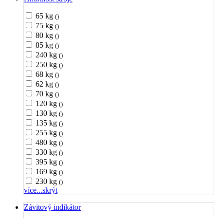
65 kg
()
75 kg
()
80 kg
()
85 kg
()
240 kg
()
250 kg
()
68 kg
()
62 kg
()
70 kg
()
120 kg
()
130 kg
()
135 kg
()
255 kg
()
480 kg
()
330 kg
()
395 kg
()
169 kg
()
230 kg
()
více...
skrýt
Závitový indikátor