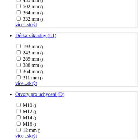
435 mm
()
502 mm
()
364 mm
()
332 mm
()
více...
skrýt
Délka základny (L1)
193 mm
()
243 mm
()
285 mm
()
388 mm
()
364 mm
()
311 mm
()
více...
skrýt
Otvory pro uchycení (D)
M10
()
M12
()
M14
()
M16
()
12 mm
()
více...
skrýt