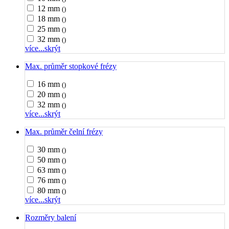
12 mm
()
18 mm
()
25 mm
()
32 mm
()
více...
skrýt
Max. průměr stopkové frézy
16 mm
()
20 mm
()
32 mm
()
více...
skrýt
Max. průměr čelní frézy
30 mm
()
50 mm
()
63 mm
()
76 mm
()
80 mm
()
více...
skrýt
Rozměry balení