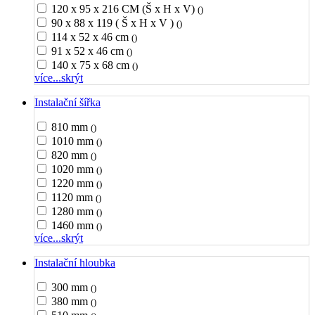
120 x 95 x 216 CM (Š x H x V)
()
90 x 88 x 119 ( Š x H x V )
()
114 x 52 x 46 cm
()
91 x 52 x 46 cm
()
140 x 75 x 68 cm
()
více...
skrýt
Instalační šířka
810 mm
()
1010 mm
()
820 mm
()
1020 mm
()
1220 mm
()
1120 mm
()
1280 mm
()
1460 mm
()
více...
skrýt
Instalační hloubka
300 mm
()
380 mm
()