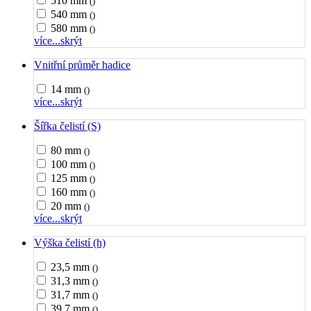
510 mm
()
540 mm
()
580 mm
()
více...
skrýt
Vnitřní průměr hadice
14 mm
()
více...
skrýt
Šířka čelistí (S)
80 mm
()
100 mm
()
125 mm
()
160 mm
()
20 mm
()
více...
skrýt
Výška čelistí (h)
23,5 mm
()
31,3 mm
()
31,7 mm
()
39,7 mm
()