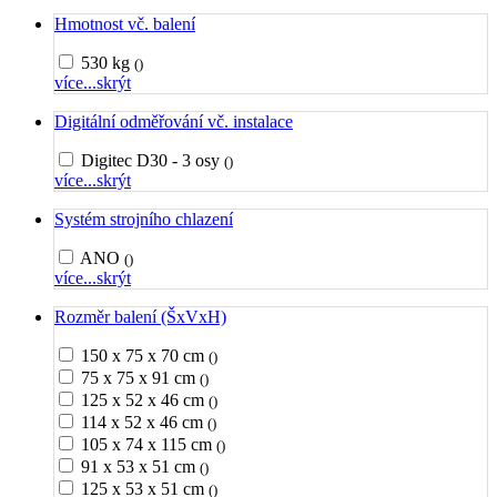
Hmotnost vč. balení
530 kg
()
více...
skrýt
Digitální odměřování vč. instalace
Digitec D30 - 3 osy
()
více...
skrýt
Systém strojního chlazení
ANO
()
více...
skrýt
Rozměr balení (ŠxVxH)
150 x 75 x 70 cm
()
75 x 75 x 91 cm
()
125 x 52 x 46 cm
()
114 x 52 x 46 cm
()
105 x 74 x 115 cm
()
91 x 53 x 51 cm
()
125 x 53 x 51 cm
()