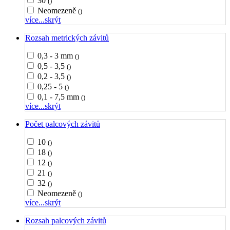
30
()
Neomezeně
()
více...
skrýt
Rozsah metrických závitů
0,3 - 3 mm
()
0,5 - 3,5
()
0,2 - 3,5
()
0,25 - 5
()
0,1 - 7,5 mm
()
více...
skrýt
Počet palcových závitů
10
()
18
()
12
()
21
()
32
()
Neomezeně
()
více...
skrýt
Rozsah palcových závitů