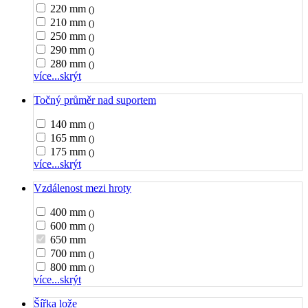
220 mm
()
210 mm
()
250 mm
()
290 mm
()
280 mm
()
více...
skrýt
Točný průměr nad suportem
140 mm
()
165 mm
()
175 mm
()
více...
skrýt
Vzdálenost mezi hroty
400 mm
()
600 mm
()
650 mm
700 mm
()
800 mm
()
více...
skrýt
Šířka lože