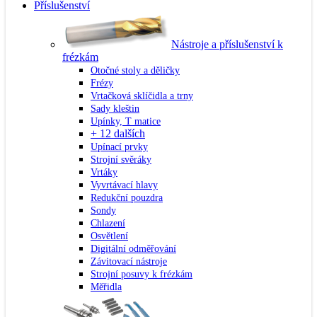
Příslušenství
Nástroje a příslušenství k
frézkám
Otočné stoly a děličky
Frézy
Vrtačková sklíčidla a trny
Sady kleštin
Upínky, T matice
+ 12 dalších
Upínací prvky
Strojní svěráky
Vrtáky
Vyvrtávací hlavy
Redukční pouzdra
Sondy
Chlazení
Osvětlení
Digitální odměřování
Závitovací nástroje
Strojní posuvy k frézkám
Měřidla