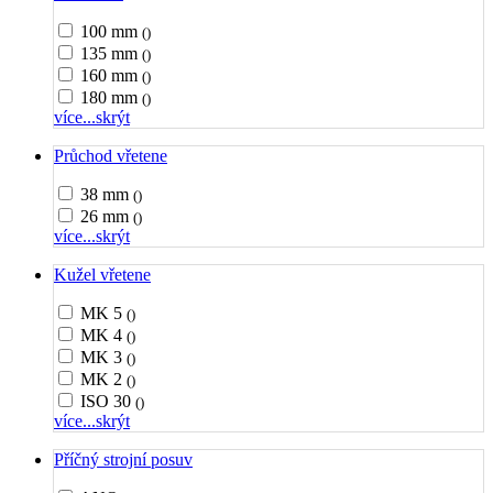
100 mm
()
135 mm
()
160 mm
()
180 mm
()
více...
skrýt
Průchod vřetene
38 mm
()
26 mm
()
více...
skrýt
Kužel vřetene
MK 5
()
MK 4
()
MK 3
()
MK 2
()
ISO 30
()
více...
skrýt
Příčný strojní posuv