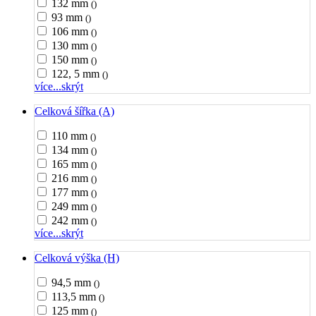
132 mm
()
93 mm
()
106 mm
()
130 mm
()
150 mm
()
122, 5 mm
()
více...
skrýt
Celková šířka (A)
110 mm
()
134 mm
()
165 mm
()
216 mm
()
177 mm
()
249 mm
()
242 mm
()
více...
skrýt
Celková výška (H)
94,5 mm
()
113,5 mm
()
125 mm
()