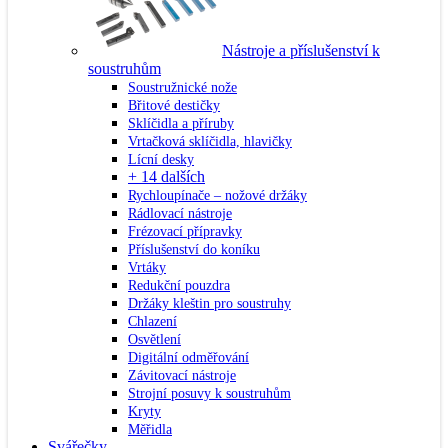
Nástroje a příslušenství k
soustruhům
Soustružnické nože
Břitové destičky
Sklíčidla a příruby
Vrtačková sklíčidla, hlavičky
Lícní desky
+ 14 dalších
Rychloupínače – nožové držáky
Rádlovací nástroje
Frézovací přípravky
Příslušenství do koníku
Vrtáky
Redukční pouzdra
Držáky kleštin pro soustruhy
Chlazení
Osvětlení
Digitální odměřování
Závitovací nástroje
Strojní posuvy k soustruhům
Kryty
Měřidla
Svářečky