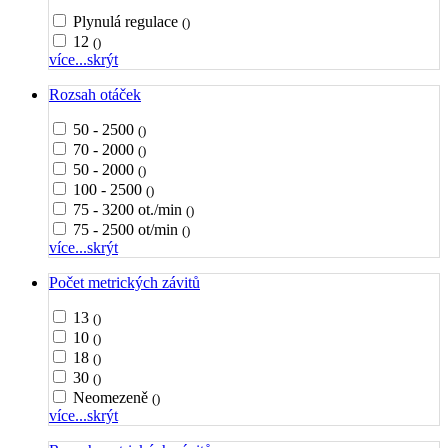
Plynulá regulace
()
12
()
více...
skrýt
Rozsah otáček
50 - 2500
()
70 - 2000
()
50 - 2000
()
100 - 2500
()
75 - 3200 ot./min
()
75 - 2500 ot/min
()
více...
skrýt
Počet metrických závitů
13
()
10
()
18
()
30
()
Neomezeně
()
více...
skrýt