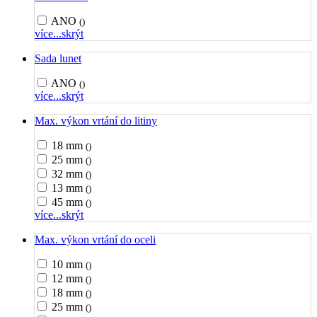
ANO
()
více...
skrýt
Sada lunet
ANO
()
více...
skrýt
Max. výkon vrtání do litiny
18 mm
()
25 mm
()
32 mm
()
13 mm
()
45 mm
()
více...
skrýt
Max. výkon vrtání do oceli
10 mm
()
12 mm
()
18 mm
()
25 mm
()