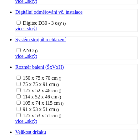
více...
skrýt
Digitální odměřování vč. instalace
Digitec D30 - 3 osy
()
více...
skrýt
Systém strojního chlazení
ANO
()
více...
skrýt
Rozměr balení (ŠxVxH)
150 x 75 x 70 cm
()
75 x 75 x 91 cm
()
125 x 52 x 46 cm
()
114 x 52 x 46 cm
()
105 x 74 x 115 cm
()
91 x 53 x 51 cm
()
125 x 53 x 51 cm
()
více...
skrýt
Velikost držáku