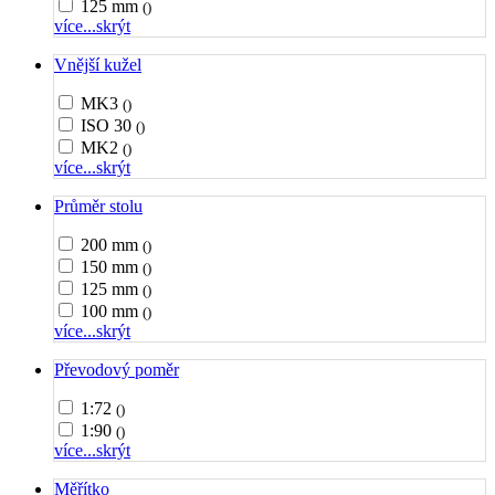
125 mm
()
více...
skrýt
Vnější kužel
MK3
()
ISO 30
()
MK2
()
více...
skrýt
Průměr stolu
200 mm
()
150 mm
()
125 mm
()
100 mm
()
více...
skrýt
Převodový poměr
1:72
()
1:90
()
více...
skrýt
Měřítko