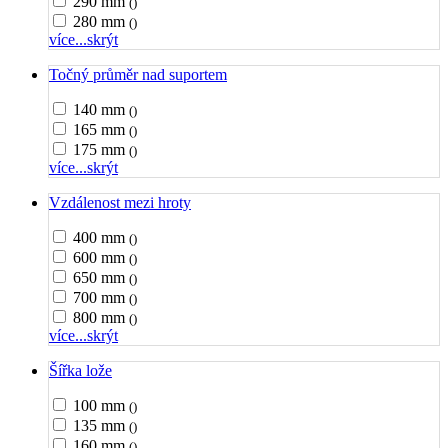
290 mm
()
280 mm
()
více...
skrýt
Točný průměr nad suportem
140 mm
()
165 mm
()
175 mm
()
více...
skrýt
Vzdálenost mezi hroty
400 mm
()
600 mm
()
650 mm
()
700 mm
()
800 mm
()
více...
skrýt
Šířka lože
100 mm
()
135 mm
()
160 mm
()