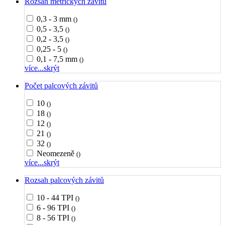
Rozsah metrických závitů
0,3 - 3 mm
()
0,5 - 3,5
()
0,2 - 3,5
()
0,25 - 5
()
0,1 - 7,5 mm
()
více...
skrýt
Počet palcových závitů
10
()
18
()
12
()
21
()
32
()
Neomezeně
()
více...
skrýt
Rozsah palcových závitů
10 - 44 TPI
()
6 - 96 TPI
()
8 - 56 TPI
()