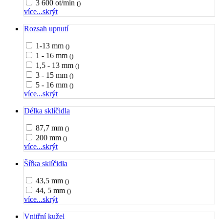
3 600 ot/min
()
více...
skrýt
Rozsah upnutí
1-13 mm
()
1 - 16 mm
()
1,5 - 13 mm
()
3 - 15 mm
()
5 - 16 mm
()
více...
skrýt
Délka sklíčidla
87,7 mm
()
200 mm
()
více...
skrýt
Šířka sklíčidla
43,5 mm
()
44, 5 mm
()
více...
skrýt
Vnitřní kužel