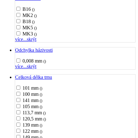
B16
()
MK2
()
B18
()
MK5
()
MK3
()
více...
skrýt
Odchylka házivosti
0,008 mm
()
více...
skrýt
Celková délka trnu
101 mm
()
100 mm
()
141 mm
()
105 mm
()
113,7 mm
()
120,5 mm
()
139 mm
()
122 mm
()
149 mm
()