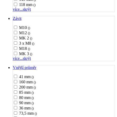
118 mm
()
více...
skrýt
Závit
M10
()
M12
()
MK 2
()
3 x M8
()
M18
()
MK 3
()
více...
skrýt
Vnější průměr
41 mm
()
160 mm
()
200 mm
()
85 mm
()
80 mm
()
90 mm
()
36 mm
()
73,5 mm
()