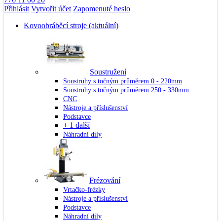
Přihlásit
Vytvořit účet
Zapomenuté heslo
Kovoobráběcí stroje
(aktuální)
Soustružení
Soustruhy s točným průměrem 0 - 220mm
Soustruhy s točným průměrem 250 - 330mm
CNC
Nástroje a příslušenství
Podstavce
+ 1 další
Náhradní díly
Frézování
Vrtačko-frézky
Nástroje a příslušenství
Podstavce
Náhradní díly