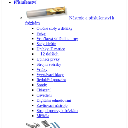
Příslušenství
Nástroje a příslušenství k
frézkám
Otočné stoly a děličky
Frézy
Vrtačková sklíčidla a trny
Sady kleštin
Upínky, T matice
+ 12 dalších
Upínací prvky
Strojní svěráky
Vrtáky
Vyvrtávací hlavy
Redukční pouzdra
Sondy
Chlazení
Osvětlení
Digitální odměřování
Závitovací nástroje
Strojní posuvy k frézkám
Měřidla