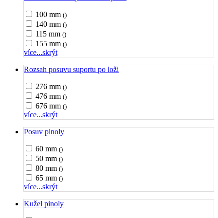
100 mm
()
140 mm
()
115 mm
()
155 mm
()
více...
skrýt
Rozsah posuvu suportu po loži
276 mm
()
476 mm
()
676 mm
()
více...
skrýt
Posuv pinoly
60 mm
()
50 mm
()
80 mm
()
65 mm
()
více...
skrýt
Kužel pinoly