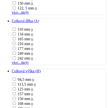
150 mm
()
122, 5 mm
()
více...
skrýt
Celková šířka (A)
110 mm
()
134 mm
()
165 mm
()
216 mm
()
177 mm
()
249 mm
()
242 mm
()
více...
skrýt
Celková výška (H)
94,5 mm
()
113,5 mm
()
125 mm
()
157 mm
()
150 mm
()
168 mm
()