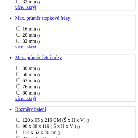
32 mm
()
více...
skrýt
Max. průměr stopkové frézy
16 mm
()
20 mm
()
32 mm
()
více...
skrýt
Max. průměr čelní frézy
30 mm
()
50 mm
()
63 mm
()
76 mm
()
80 mm
()
více...
skrýt
Rozměry balení
120 x 95 x 216 CM (Š x H x V)
()
90 x 88 x 119 ( Š x H x V )
()
114 x 52 x 46 cm
()