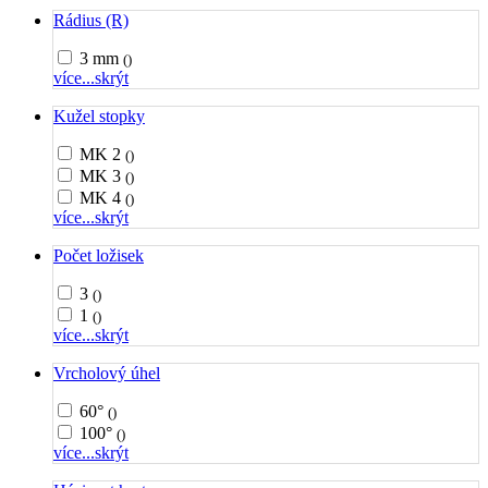
Rádius (R)
3 mm
()
více...
skrýt
Kužel stopky
MK 2
()
MK 3
()
MK 4
()
více...
skrýt
Počet ložisek
3
()
1
()
více...
skrýt
Vrcholový úhel
60°
()
100°
()
více...
skrýt