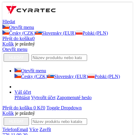
Hledat
Otevřít menu
Česky (CZK)
Slovensky (EUR)
Polski (PLN)
Přejít do košíku
0
Košík
je prázdný
Otevřít menu
HLEDAT
Otevřít menu
Česky (CZK)
Slovensky (EUR)
Polski (PLN)
Váš účet
Přihlásit
Vytvořit účet
Zapomenuté heslo
Přejít do košíku
0 Kč
0
Toggle Dropdown
Košík
je prázdný
HLEDAT
Telefon
Email
Více
Zavřít
776 11 00 20