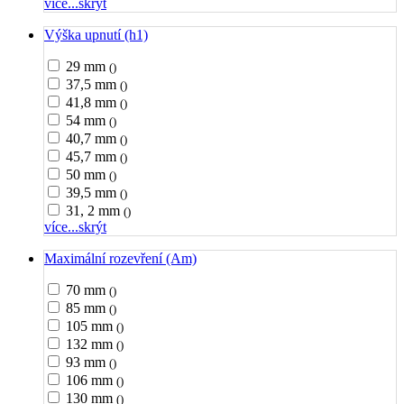
více...
skrýt
Výška upnutí (h1)
29 mm
()
37,5 mm
()
41,8 mm
()
54 mm
()
40,7 mm
()
45,7 mm
()
50 mm
()
39,5 mm
()
31, 2 mm
()
více...
skrýt
Maximální rozevření (Am)
70 mm
()
85 mm
()
105 mm
()
132 mm
()
93 mm
()
106 mm
()
130 mm
()