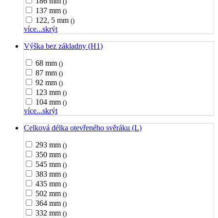
186 mm
()
137 mm
()
122, 5 mm
()
více...
skrýt
Výška bez základny (H1)
68 mm
()
87 mm
()
92 mm
()
123 mm
()
104 mm
()
více...
skrýt
Celková délka otevřeného svěráku (L)
293 mm
()
350 mm
()
545 mm
()
383 mm
()
435 mm
()
502 mm
()
364 mm
()
332 mm
()