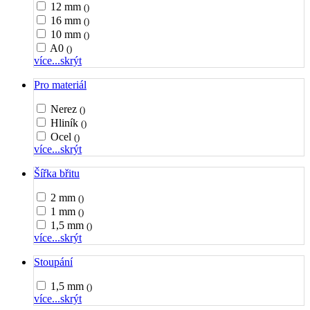
12 mm
()
16 mm
()
10 mm
()
A0
()
více...
skrýt
Pro materiál
Nerez
()
Hliník
()
Ocel
()
více...
skrýt
Šířka břitu
2 mm
()
1 mm
()
1,5 mm
()
více...
skrýt
Stoupání
1,5 mm
()
více...
skrýt