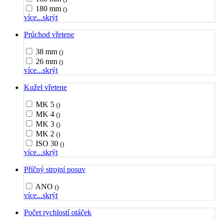
180 mm
()
více...
skrýt
Průchod vřetene
38 mm
()
26 mm
()
více...
skrýt
Kužel vřetene
MK 5
()
MK 4
()
MK 3
()
MK 2
()
ISO 30
()
více...
skrýt
Příčný strojní posuv
ANO
()
více...
skrýt
Počet rychlostí otáček