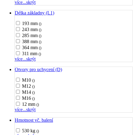
více...
skrýt
Délka základny (L1)
193 mm
()
243 mm
()
285 mm
()
388 mm
()
364 mm
()
311 mm
()
více...
skrýt
Otvory pro uchycení (D)
M10
()
M12
()
M14
()
M16
()
12 mm
()
více...
skrýt
Hmotnost vč. balení
530 kg
()