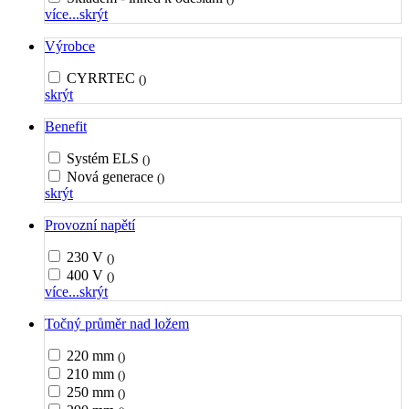
více...
skrýt
Výrobce
CYRRTEC
()
skrýt
Benefit
Systém ELS
()
Nová generace
()
skrýt
Provozní napětí
230 V
()
400 V
()
více...
skrýt
Točný průměr nad ložem
220 mm
()
210 mm
()
250 mm
()