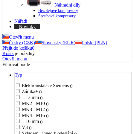
Náhradní díly
Bezolejové kompresory
Šroubové kompresory
Nářadí
Novinky
Otevřít menu
Česky (CZK)
Slovensky (EUR)
Polski (PLN)
Přejít do košíku
0
Košík
je prázdný
Otevřít menu
Filtrovat podle
Typ
Elektroinstalace Siemens
()
Záruka+
()
1-13 mm
()
MK2 - M10
()
MK3 - M12
()
MK4 - M16
()
1-16 mm
()
V3
()
Skladem - ihned k odeslání
()