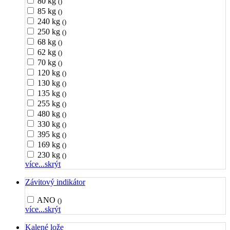
80 kg
()
85 kg
()
240 kg
()
250 kg
()
68 kg
()
62 kg
()
70 kg
()
120 kg
()
130 kg
()
135 kg
()
255 kg
()
480 kg
()
330 kg
()
395 kg
()
169 kg
()
230 kg
()
více...
skrýt
Závitový indikátor
ANO
()
více...
skrýt
Kalené lože