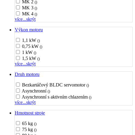
MK 2
()
MK 3
()
MK 4
()
více...
skrýt
Výkon motoru
1,1 kW
()
0,75 kW
()
1 kW
()
1,5 kW
()
více...
skrýt
Druh motoru
Bezkartáčový BLDC servomotor
()
Asynchronní
()
Asynchronní s aktivním chlazením
()
více...
skrýt
Hmotnost stroje
65 kg
()
75 kg
()