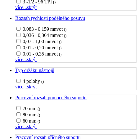
3 -1/2 - 96 TPI
()
více...
skrýt
Rozsah rychlosti podélného posuvu
0,083 - 0,159 mm/ot
()
0,036 - 0,364 mm/ot
()
0,07 - 1,00 mm/ot
()
0,01 - 0,20 mm/ot
()
0,01 - 0,35 mm/ot
()
více...
skrýt
Typ držáku nástrojů
4 polohy
()
více...
skrýt
Pracovní rozsah pomocného suportu
70 mm
()
80 mm
()
60 mm
()
více...
skrýt
Pracovní rozsah příčného suportu