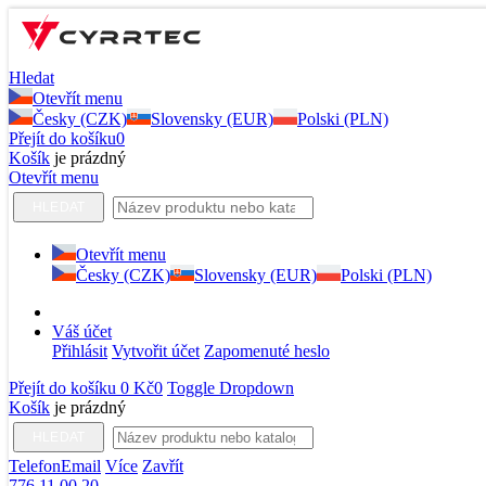
Hledat
Otevřít menu
Česky (CZK)
Slovensky (EUR)
Polski (PLN)
Přejít do košíku
0
Košík
je prázdný
Otevřít menu
HLEDAT
Otevřít menu
Česky (CZK)
Slovensky (EUR)
Polski (PLN)
Váš účet
Přihlásit
Vytvořit účet
Zapomenuté heslo
Přejít do košíku
0 Kč
0
Toggle Dropdown
Košík
je prázdný
HLEDAT
Telefon
Email
Více
Zavřít
776 11 00 20