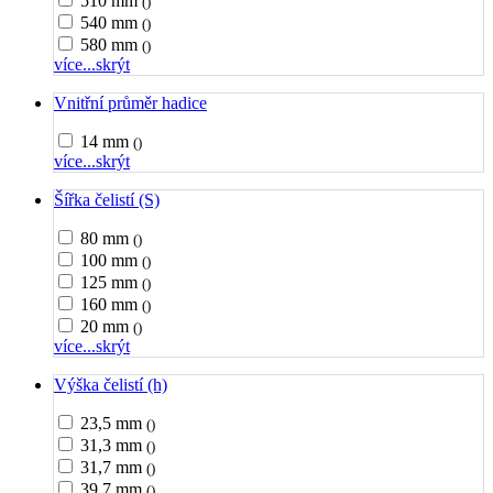
510 mm
()
540 mm
()
580 mm
()
více...
skrýt
Vnitřní průměr hadice
14 mm
()
více...
skrýt
Šířka čelistí (S)
80 mm
()
100 mm
()
125 mm
()
160 mm
()
20 mm
()
více...
skrýt
Výška čelistí (h)
23,5 mm
()
31,3 mm
()
31,7 mm
()
39,7 mm
()