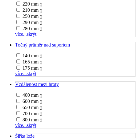
220 mm
()
210 mm
()
250 mm
()
290 mm
()
280 mm
()
více...
skrýt
Točný průměr nad suportem
140 mm
()
165 mm
()
175 mm
()
více...
skrýt
Vzdálenost mezi hroty
400 mm
()
600 mm
()
650 mm
()
700 mm
()
800 mm
()
více...
skrýt
Šířka lože