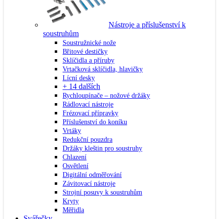
Nástroje a příslušenství k
soustruhům
Soustružnické nože
Břitové destičky
Sklíčidla a příruby
Vrtačková sklíčidla, hlavičky
Lícní desky
+ 14 dalších
Rychloupínače – nožové držáky
Rádlovací nástroje
Frézovací přípravky
Příslušenství do koníku
Vrtáky
Redukční pouzdra
Držáky kleštin pro soustruhy
Chlazení
Osvětlení
Digitální odměřování
Závitovací nástroje
Strojní posuvy k soustruhům
Kryty
Měřidla
Svářečky