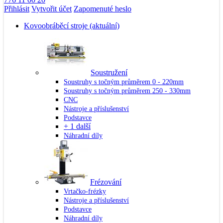
Přihlásit
Vytvořit účet
Zapomenuté heslo
Kovoobráběcí stroje
(aktuální)
Soustružení
Soustruhy s točným průměrem 0 - 220mm
Soustruhy s točným průměrem 250 - 330mm
CNC
Nástroje a příslušenství
Podstavce
+ 1 další
Náhradní díly
Frézování
Vrtačko-frézky
Nástroje a příslušenství
Podstavce
Náhradní díly