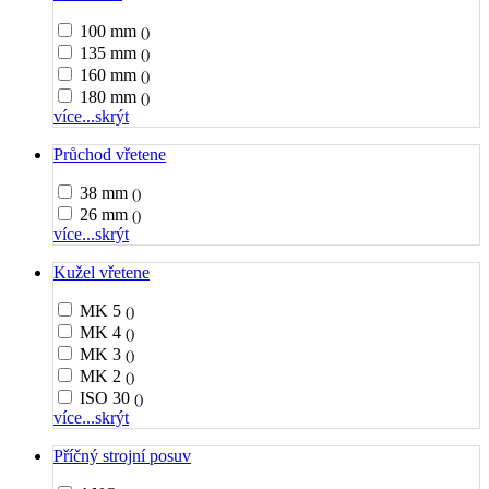
100 mm
()
135 mm
()
160 mm
()
180 mm
()
více...
skrýt
Průchod vřetene
38 mm
()
26 mm
()
více...
skrýt
Kužel vřetene
MK 5
()
MK 4
()
MK 3
()
MK 2
()
ISO 30
()
více...
skrýt
Příčný strojní posuv