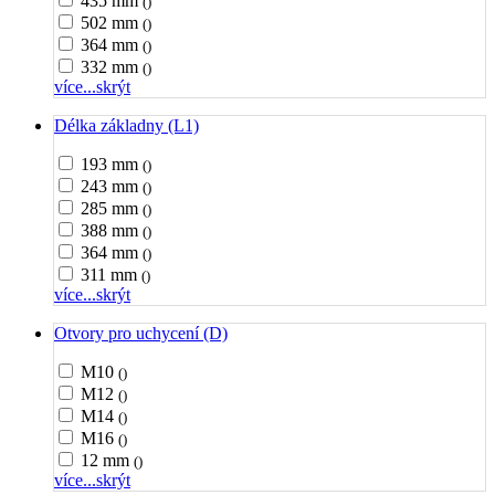
435 mm
()
502 mm
()
364 mm
()
332 mm
()
více...
skrýt
Délka základny (L1)
193 mm
()
243 mm
()
285 mm
()
388 mm
()
364 mm
()
311 mm
()
více...
skrýt
Otvory pro uchycení (D)
M10
()
M12
()
M14
()
M16
()
12 mm
()
více...
skrýt