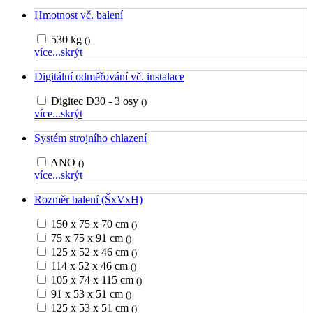
Hmotnost vč. balení
530 kg
()
více...
skrýt
Digitální odměřování vč. instalace
Digitec D30 - 3 osy
()
více...
skrýt
Systém strojního chlazení
ANO
()
více...
skrýt
Rozměr balení (ŠxVxH)
150 x 75 x 70 cm
()
75 x 75 x 91 cm
()
125 x 52 x 46 cm
()
114 x 52 x 46 cm
()
105 x 74 x 115 cm
()
91 x 53 x 51 cm
()
125 x 53 x 51 cm
()