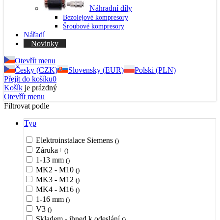
Náhradní díly
Bezolejové kompresory
Šroubové kompresory
Nářadí
Novinky
Otevřít menu
Česky (CZK)
Slovensky (EUR)
Polski (PLN)
Přejít do košíku
0
Košík
je prázdný
Otevřít menu
Filtrovat podle
Typ
Elektroinstalace Siemens
()
Záruka+
()
1-13 mm
()
MK2 - M10
()
MK3 - M12
()
MK4 - M16
()
1-16 mm
()
V3
()
Skladem - ihned k odeslání
()