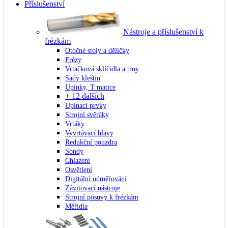
Příslušenství
Nástroje a příslušenství k
frézkám
Otočné stoly a děličky
Frézy
Vrtačková sklíčidla a trny
Sady kleštin
Upínky, T matice
+ 12 dalších
Upínací prvky
Strojní svěráky
Vrtáky
Vyvrtávací hlavy
Redukční pouzdra
Sondy
Chlazení
Osvětlení
Digitální odměřování
Závitovací nástroje
Strojní posuvy k frézkám
Měřidla