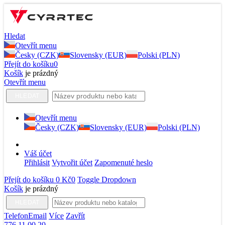
Hledat
Otevřít menu
Česky (CZK)
Slovensky (EUR)
Polski (PLN)
Přejít do košíku
0
Košík
je prázdný
Otevřít menu
HLEDAT
Otevřít menu
Česky (CZK)
Slovensky (EUR)
Polski (PLN)
Váš účet
Přihlásit
Vytvořit účet
Zapomenuté heslo
Přejít do košíku
0 Kč
0
Toggle Dropdown
Košík
je prázdný
HLEDAT
Telefon
Email
Více
Zavřít
776 11 00 20