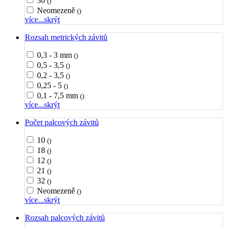
30
()
Neomezeně
()
více...
skrýt
Rozsah metrických závitů
0,3 - 3 mm
()
0,5 - 3,5
()
0,2 - 3,5
()
0,25 - 5
()
0,1 - 7,5 mm
()
více...
skrýt
Počet palcových závitů
10
()
18
()
12
()
21
()
32
()
Neomezeně
()
více...
skrýt
Rozsah palcových závitů