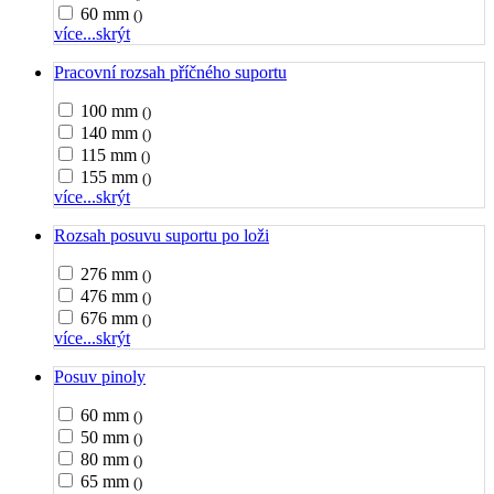
60 mm
()
více...
skrýt
Pracovní rozsah příčného suportu
100 mm
()
140 mm
()
115 mm
()
155 mm
()
více...
skrýt
Rozsah posuvu suportu po loži
276 mm
()
476 mm
()
676 mm
()
více...
skrýt
Posuv pinoly
60 mm
()
50 mm
()
80 mm
()
65 mm
()