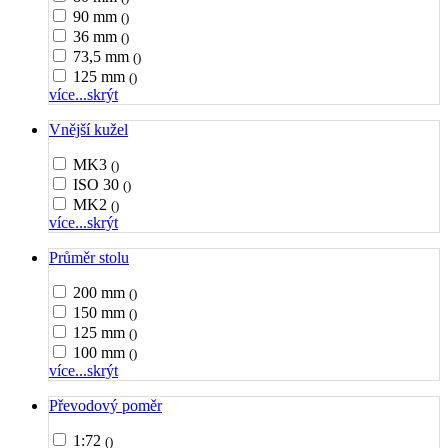
90 mm
()
36 mm
()
73,5 mm
()
125 mm
()
více...
skrýt
Vnější kužel
MK3
()
ISO 30
()
MK2
()
více...
skrýt
Průměr stolu
200 mm
()
150 mm
()
125 mm
()
100 mm
()
více...
skrýt
Převodový poměr
1:72
()