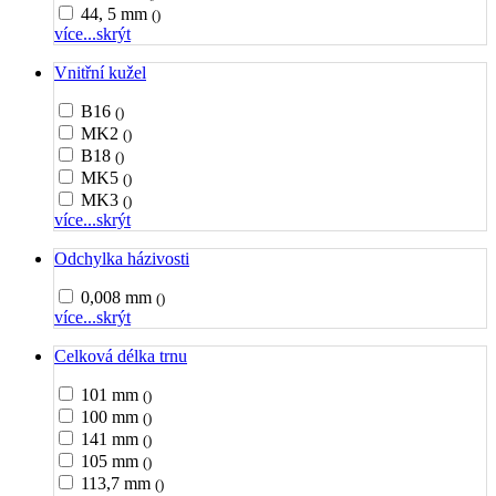
44, 5 mm
()
více...
skrýt
Vnitřní kužel
B16
()
MK2
()
B18
()
MK5
()
MK3
()
více...
skrýt
Odchylka házivosti
0,008 mm
()
více...
skrýt
Celková délka trnu
101 mm
()
100 mm
()
141 mm
()
105 mm
()
113,7 mm
()