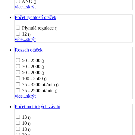
ANO
()
více...
skrýt
Počet rychlostí otáček
Plynulá regulace
()
12
()
více...
skrýt
Rozsah otáček
50 - 2500
()
70 - 2000
()
50 - 2000
()
100 - 2500
()
75 - 3200 ot./min
()
75 - 2500 ot/min
()
více...
skrýt
Počet metrických závitů
13
()
10
()
18
()