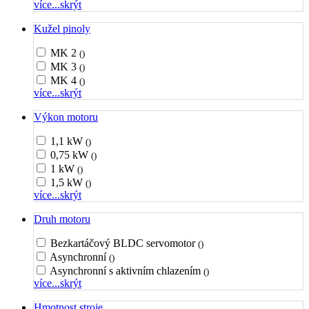
více...
skrýt
Kužel pinoly
MK 2
()
MK 3
()
MK 4
()
více...
skrýt
Výkon motoru
1,1 kW
()
0,75 kW
()
1 kW
()
1,5 kW
()
více...
skrýt
Druh motoru
Bezkartáčový BLDC servomotor
()
Asynchronní
()
Asynchronní s aktivním chlazením
()
více...
skrýt
Hmotnost stroje