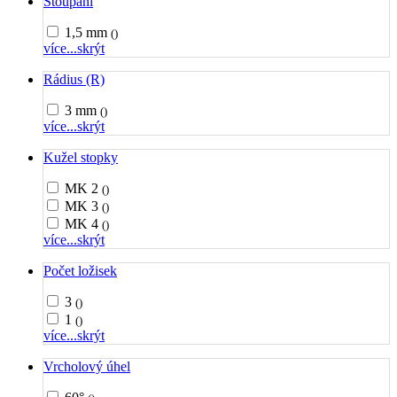
Stoupání
1,5 mm
()
více...
skrýt
Rádius (R)
3 mm
()
více...
skrýt
Kužel stopky
MK 2
()
MK 3
()
MK 4
()
více...
skrýt
Počet ložisek
3
()
1
()
více...
skrýt
Vrcholový úhel