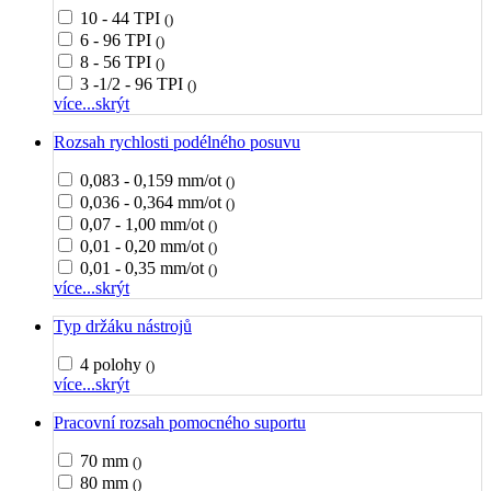
10 - 44 TPI
()
6 - 96 TPI
()
8 - 56 TPI
()
3 -1/2 - 96 TPI
()
více...
skrýt
Rozsah rychlosti podélného posuvu
0,083 - 0,159 mm/ot
()
0,036 - 0,364 mm/ot
()
0,07 - 1,00 mm/ot
()
0,01 - 0,20 mm/ot
()
0,01 - 0,35 mm/ot
()
více...
skrýt
Typ držáku nástrojů
4 polohy
()
více...
skrýt
Pracovní rozsah pomocného suportu
70 mm
()
80 mm
()