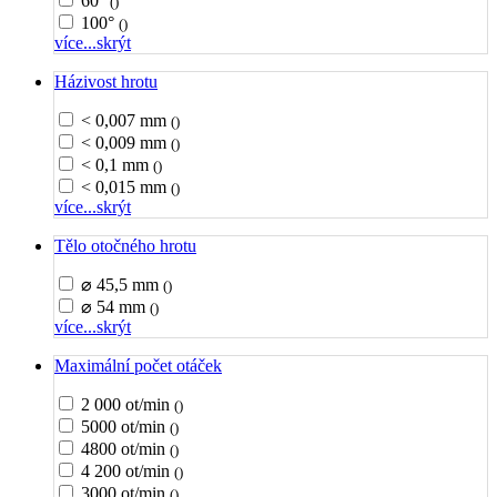
60°
()
100°
()
více...
skrýt
Házivost hrotu
< 0,007 mm
()
< 0,009 mm
()
< 0,1 mm
()
< 0,015 mm
()
více...
skrýt
Tělo otočného hrotu
⌀ 45,5 mm
()
⌀ 54 mm
()
více...
skrýt
Maximální počet otáček
2 000 ot/min
()
5000 ot/min
()
4800 ot/min
()
4 200 ot/min
()
3000 ot/min
()