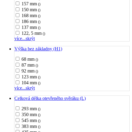
157 mm
()
150 mm
()
168 mm
()
186 mm
()
137 mm
()
122, 5 mm
()
více...
skrýt
Výška bez základny (H1)
68 mm
()
87 mm
()
92 mm
()
123 mm
()
104 mm
()
více...
skrýt
Celková délka otevřeného svěráku (L)
293 mm
()
350 mm
()
545 mm
()
383 mm
()