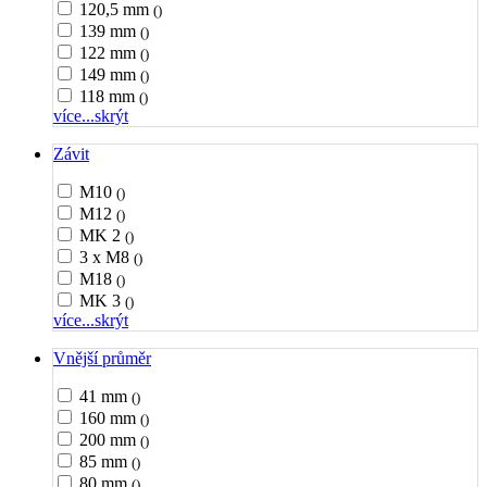
120,5 mm
()
139 mm
()
122 mm
()
149 mm
()
118 mm
()
více...
skrýt
Závit
M10
()
M12
()
MK 2
()
3 x M8
()
M18
()
MK 3
()
více...
skrýt
Vnější průměr
41 mm
()
160 mm
()
200 mm
()
85 mm
()
80 mm
()