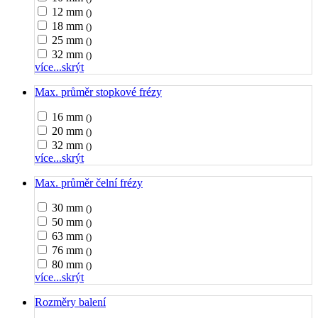
12 mm
()
18 mm
()
25 mm
()
32 mm
()
více...
skrýt
Max. průměr stopkové frézy
16 mm
()
20 mm
()
32 mm
()
více...
skrýt
Max. průměr čelní frézy
30 mm
()
50 mm
()
63 mm
()
76 mm
()
80 mm
()
více...
skrýt
Rozměry balení