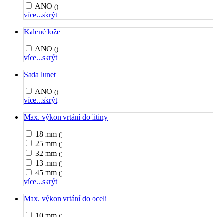
ANO
()
více...
skrýt
Kalené lože
ANO
()
více...
skrýt
Sada lunet
ANO
()
více...
skrýt
Max. výkon vrtání do litiny
18 mm
()
25 mm
()
32 mm
()
13 mm
()
45 mm
()
více...
skrýt
Max. výkon vrtání do oceli
10 mm
()