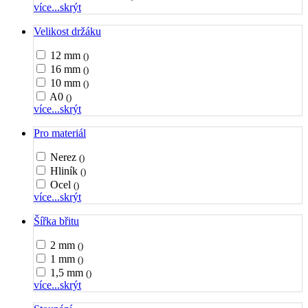
více...
skrýt
Velikost držáku
12 mm
()
16 mm
()
10 mm
()
A0
()
více...
skrýt
Pro materiál
Nerez
()
Hliník
()
Ocel
()
více...
skrýt
Šířka břitu
2 mm
()
1 mm
()
1,5 mm
()
více...
skrýt