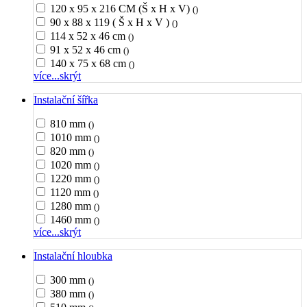
120 x 95 x 216 CM (Š x H x V)
()
90 x 88 x 119 ( Š x H x V )
()
114 x 52 x 46 cm
()
91 x 52 x 46 cm
()
140 x 75 x 68 cm
()
více...
skrýt
Instalační šířka
810 mm
()
1010 mm
()
820 mm
()
1020 mm
()
1220 mm
()
1120 mm
()
1280 mm
()
1460 mm
()
více...
skrýt
Instalační hloubka
300 mm
()
380 mm
()