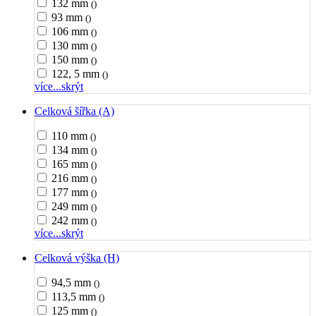
132 mm
()
93 mm
()
106 mm
()
130 mm
()
150 mm
()
122, 5 mm
()
více...
skrýt
Celková šířka (A)
110 mm
()
134 mm
()
165 mm
()
216 mm
()
177 mm
()
249 mm
()
242 mm
()
více...
skrýt
Celková výška (H)
94,5 mm
()
113,5 mm
()
125 mm
()