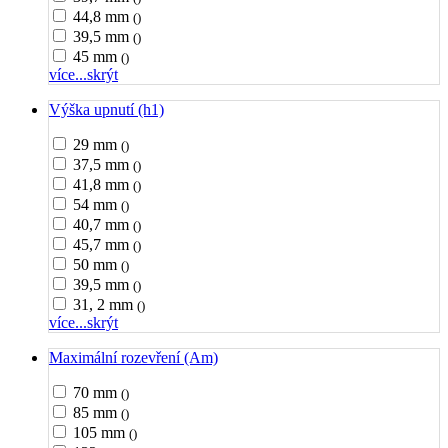
44,8 mm
()
39,5 mm
()
45 mm
()
více...
skrýt
Výška upnutí (h1)
29 mm
()
37,5 mm
()
41,8 mm
()
54 mm
()
40,7 mm
()
45,7 mm
()
50 mm
()
39,5 mm
()
31, 2 mm
()
více...
skrýt
Maximální rozevření (Am)
70 mm
()
85 mm
()
105 mm
()