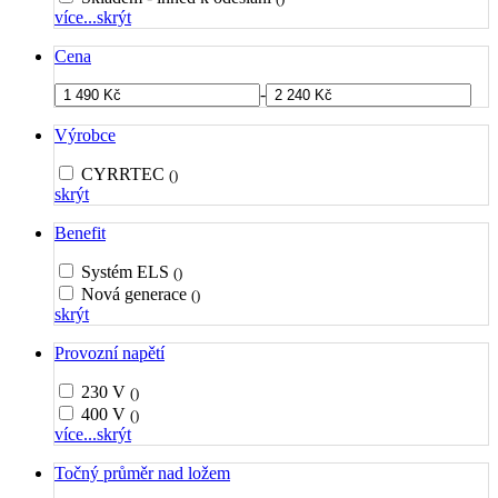
více...
skrýt
Cena
-
Výrobce
CYRRTEC
()
skrýt
Benefit
Systém ELS
()
Nová generace
()
skrýt
Provozní napětí
230 V
()
400 V
()
více...
skrýt
Točný průměr nad ložem