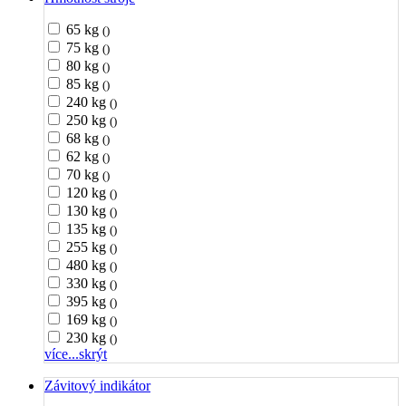
65 kg
()
75 kg
()
80 kg
()
85 kg
()
240 kg
()
250 kg
()
68 kg
()
62 kg
()
70 kg
()
120 kg
()
130 kg
()
135 kg
()
255 kg
()
480 kg
()
330 kg
()
395 kg
()
169 kg
()
230 kg
()
více...
skrýt
Závitový indikátor