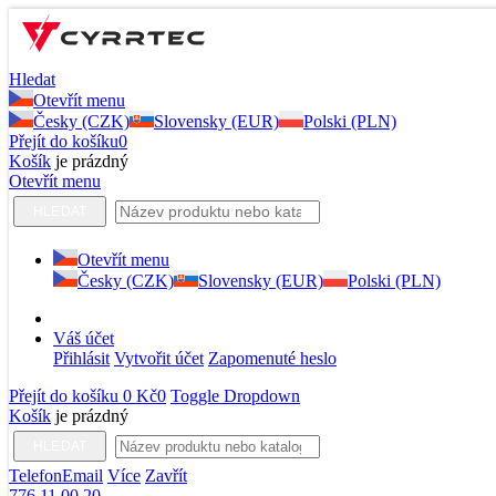
Hledat
Otevřít menu
Česky (CZK)
Slovensky (EUR)
Polski (PLN)
Přejít do košíku
0
Košík
je prázdný
Otevřít menu
HLEDAT
Otevřít menu
Česky (CZK)
Slovensky (EUR)
Polski (PLN)
Váš účet
Přihlásit
Vytvořit účet
Zapomenuté heslo
Přejít do košíku
0 Kč
0
Toggle Dropdown
Košík
je prázdný
HLEDAT
Telefon
Email
Více
Zavřít
776 11 00 20