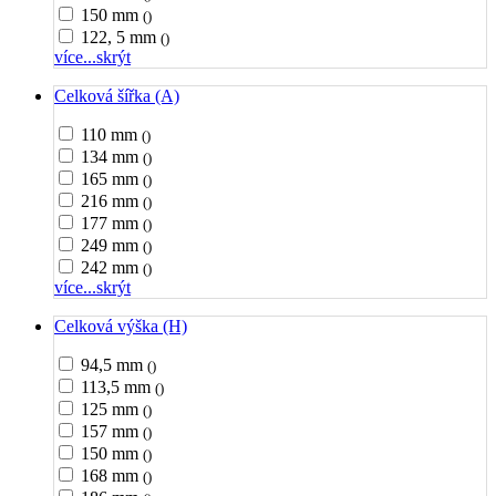
150 mm
()
122, 5 mm
()
více...
skrýt
Celková šířka (A)
110 mm
()
134 mm
()
165 mm
()
216 mm
()
177 mm
()
249 mm
()
242 mm
()
více...
skrýt
Celková výška (H)
94,5 mm
()
113,5 mm
()
125 mm
()
157 mm
()
150 mm
()
168 mm
()