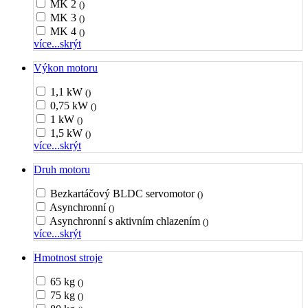
MK 2
()
MK 3
()
MK 4
()
více...
skrýt
Výkon motoru
1,1 kW
()
0,75 kW
()
1 kW
()
1,5 kW
()
více...
skrýt
Druh motoru
Bezkartáčový BLDC servomotor
()
Asynchronní
()
Asynchronní s aktivním chlazením
()
více...
skrýt
Hmotnost stroje
65 kg
()
75 kg
()