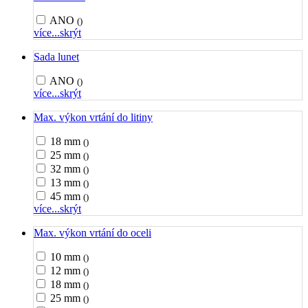
ANO
()
více...
skrýt
Sada lunet
ANO
()
více...
skrýt
Max. výkon vrtání do litiny
18 mm
()
25 mm
()
32 mm
()
13 mm
()
45 mm
()
více...
skrýt
Max. výkon vrtání do oceli
10 mm
()
12 mm
()
18 mm
()
25 mm
()