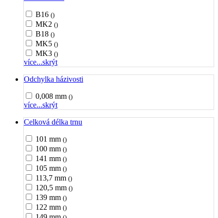
B16
()
MK2
()
B18
()
MK5
()
MK3
()
více...
skrýt
Odchylka házivosti
0,008 mm
()
více...
skrýt
Celková délka trnu
101 mm
()
100 mm
()
141 mm
()
105 mm
()
113,7 mm
()
120,5 mm
()
139 mm
()
122 mm
()
149 mm
()