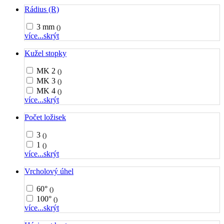
Rádius (R)
3 mm
()
více...
skrýt
Kužel stopky
MK 2
()
MK 3
()
MK 4
()
více...
skrýt
Počet ložisek
3
()
1
()
více...
skrýt
Vrcholový úhel
60°
()
100°
()
více...
skrýt