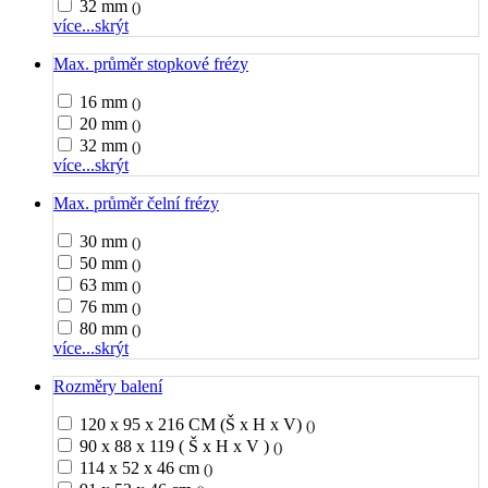
32 mm
()
více...
skrýt
Max. průměr stopkové frézy
16 mm
()
20 mm
()
32 mm
()
více...
skrýt
Max. průměr čelní frézy
30 mm
()
50 mm
()
63 mm
()
76 mm
()
80 mm
()
více...
skrýt
Rozměry balení
120 x 95 x 216 CM (Š x H x V)
()
90 x 88 x 119 ( Š x H x V )
()
114 x 52 x 46 cm
()