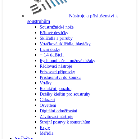
Nástroje a příslušenství k
soustruhům
Soustružnické nože
Břitové destičky
Sklíčidla a příruby
Vrtačková sklíčidla, hlavičky
Lícní desky
+ 14 dalších
Rychloupínače – nožové držáky
Rádlovací nástroje
Frézovací přípravky
Příslušenství do koníku
Vrtáky
Redukční pouzdra
Držáky kleštin pro soustruhy
Chlazení
Osvětlení
Digitální odměřování
Závitovací nástroje
Strojní posuvy k soustruhům
Kryty
Měřidla
Svářečky