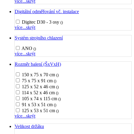
více...
skrýt
Digitální odměřování vč. instalace
Digitec D30 - 3 osy
()
více...
skrýt
Systém strojního chlazení
ANO
()
více...
skrýt
Rozměr balení (ŠxVxH)
150 x 75 x 70 cm
()
75 x 75 x 91 cm
()
125 x 52 x 46 cm
()
114 x 52 x 46 cm
()
105 x 74 x 115 cm
()
91 x 53 x 51 cm
()
125 x 53 x 51 cm
()
více...
skrýt
Velikost držáku