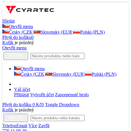
Hledat
Otevřít menu
Česky (CZK)
Slovensky (EUR)
Polski (PLN)
Přejít do košíku
0
Košík
je prázdný
Otevřít menu
HLEDAT
Otevřít menu
Česky (CZK)
Slovensky (EUR)
Polski (PLN)
Váš účet
Přihlásit
Vytvořit účet
Zapomenuté heslo
Přejít do košíku
0 Kč
0
Toggle Dropdown
Košík
je prázdný
HLEDAT
Telefon
Email
Více
Zavřít
776 11 00 20