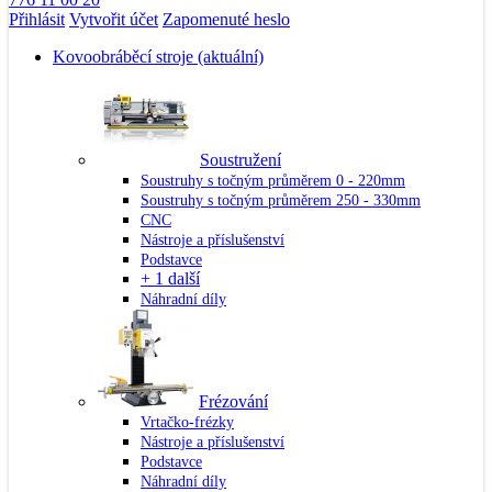
Přihlásit
Vytvořit účet
Zapomenuté heslo
Kovoobráběcí stroje
(aktuální)
Soustružení
Soustruhy s točným průměrem 0 - 220mm
Soustruhy s točným průměrem 250 - 330mm
CNC
Nástroje a příslušenství
Podstavce
+ 1 další
Náhradní díly
Frézování
Vrtačko-frézky
Nástroje a příslušenství
Podstavce
Náhradní díly