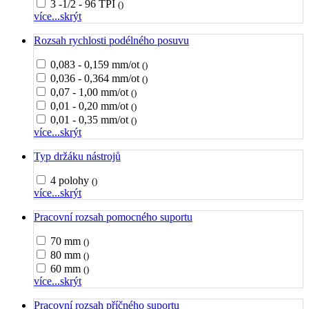
3 -1/2 - 96 TPI
()
více...
skrýt
Rozsah rychlosti podélného posuvu
0,083 - 0,159 mm/ot
()
0,036 - 0,364 mm/ot
()
0,07 - 1,00 mm/ot
()
0,01 - 0,20 mm/ot
()
0,01 - 0,35 mm/ot
()
více...
skrýt
Typ držáku nástrojů
4 polohy
()
více...
skrýt
Pracovní rozsah pomocného suportu
70 mm
()
80 mm
()
60 mm
()
více...
skrýt
Pracovní rozsah příčného suportu