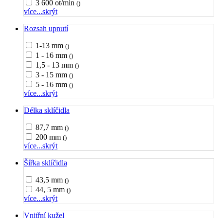
3 600 ot/min
()
více...
skrýt
Rozsah upnutí
1-13 mm
()
1 - 16 mm
()
1,5 - 13 mm
()
3 - 15 mm
()
5 - 16 mm
()
více...
skrýt
Délka sklíčidla
87,7 mm
()
200 mm
()
více...
skrýt
Šířka sklíčidla
43,5 mm
()
44, 5 mm
()
více...
skrýt
Vnitřní kužel