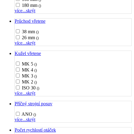
180 mm
()
více...
skrýt
Průchod vřetene
38 mm
()
26 mm
()
více...
skrýt
Kužel vřetene
MK 5
()
MK 4
()
MK 3
()
MK 2
()
ISO 30
()
více...
skrýt
Příčný strojní posuv
ANO
()
více...
skrýt
Počet rychlostí otáček