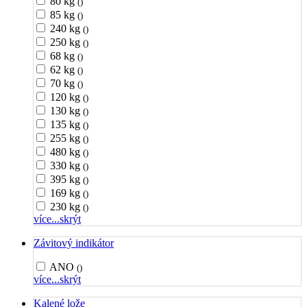
80 kg
()
85 kg
()
240 kg
()
250 kg
()
68 kg
()
62 kg
()
70 kg
()
120 kg
()
130 kg
()
135 kg
()
255 kg
()
480 kg
()
330 kg
()
395 kg
()
169 kg
()
230 kg
()
více...
skrýt
Závitový indikátor
ANO
()
více...
skrýt
Kalené lože