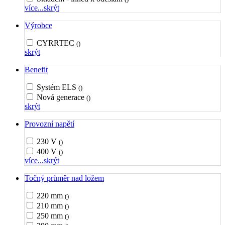
více...
skrýt
Výrobce
CYRRTEC
()
skrýt
Benefit
Systém ELS
()
Nová generace
()
skrýt
Provozní napětí
230 V
()
400 V
()
více...
skrýt
Točný průměr nad ložem
220 mm
()
210 mm
()
250 mm
()