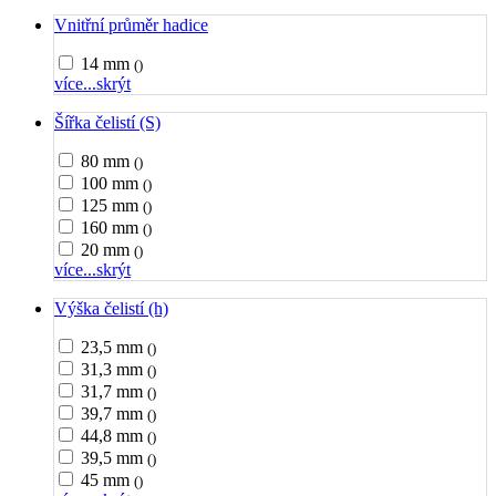
Vnitřní průměr hadice
14 mm
()
více...
skrýt
Šířka čelistí (S)
80 mm
()
100 mm
()
125 mm
()
160 mm
()
20 mm
()
více...
skrýt
Výška čelistí (h)
23,5 mm
()
31,3 mm
()
31,7 mm
()
39,7 mm
()
44,8 mm
()
39,5 mm
()
45 mm
()