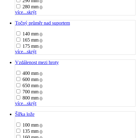
290 mm
()
280 mm
()
více...
skrýt
Točný průměr nad suportem
140 mm
()
165 mm
()
175 mm
()
více...
skrýt
Vzdálenost mezi hroty
400 mm
()
600 mm
()
650 mm
()
700 mm
()
800 mm
()
více...
skrýt
Šířka lože
100 mm
()
135 mm
()
160 mm
()