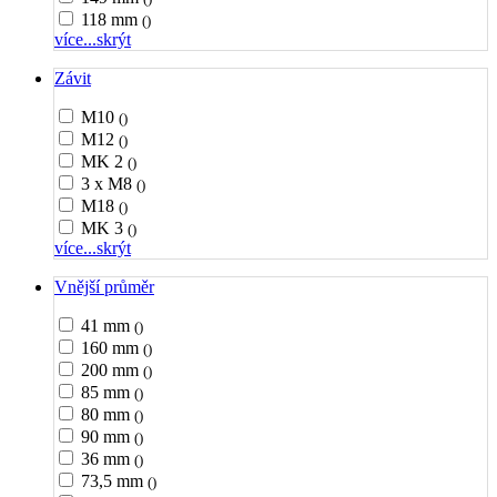
118 mm
()
více...
skrýt
Závit
M10
()
M12
()
MK 2
()
3 x M8
()
M18
()
MK 3
()
více...
skrýt
Vnější průměr
41 mm
()
160 mm
()
200 mm
()
85 mm
()
80 mm
()
90 mm
()
36 mm
()
73,5 mm
()