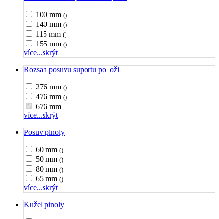
100 mm
()
140 mm
()
115 mm
()
155 mm
()
více...
skrýt
Rozsah posuvu suportu po loži
276 mm
()
476 mm
()
676 mm
více...
skrýt
Posuv pinoly
60 mm
()
50 mm
()
80 mm
()
65 mm
()
více...
skrýt
Kužel pinoly