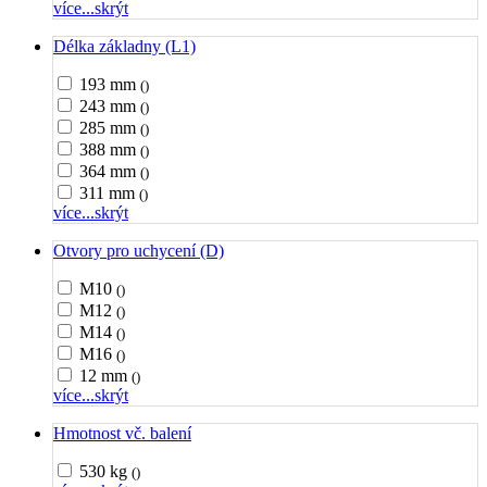
více...
skrýt
Délka základny (L1)
193 mm
()
243 mm
()
285 mm
()
388 mm
()
364 mm
()
311 mm
()
více...
skrýt
Otvory pro uchycení (D)
M10
()
M12
()
M14
()
M16
()
12 mm
()
více...
skrýt
Hmotnost vč. balení
530 kg
()