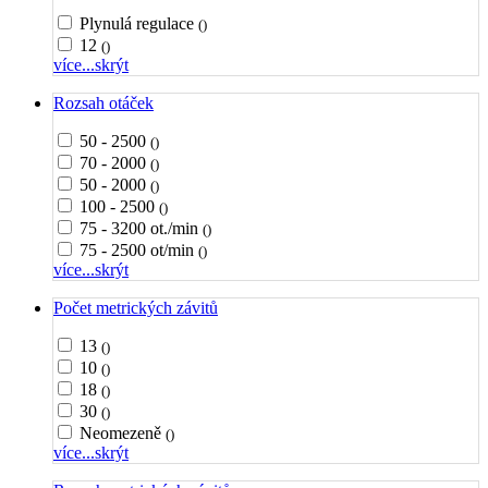
Plynulá regulace
()
12
()
více...
skrýt
Rozsah otáček
50 - 2500
()
70 - 2000
()
50 - 2000
()
100 - 2500
()
75 - 3200 ot./min
()
75 - 2500 ot/min
()
více...
skrýt
Počet metrických závitů
13
()
10
()
18
()
30
()
Neomezeně
()
více...
skrýt