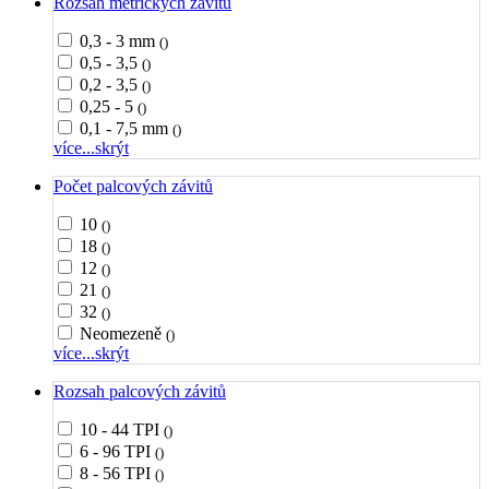
Rozsah metrických závitů
0,3 - 3 mm
()
0,5 - 3,5
()
0,2 - 3,5
()
0,25 - 5
()
0,1 - 7,5 mm
()
více...
skrýt
Počet palcových závitů
10
()
18
()
12
()
21
()
32
()
Neomezeně
()
více...
skrýt
Rozsah palcových závitů
10 - 44 TPI
()
6 - 96 TPI
()
8 - 56 TPI
()