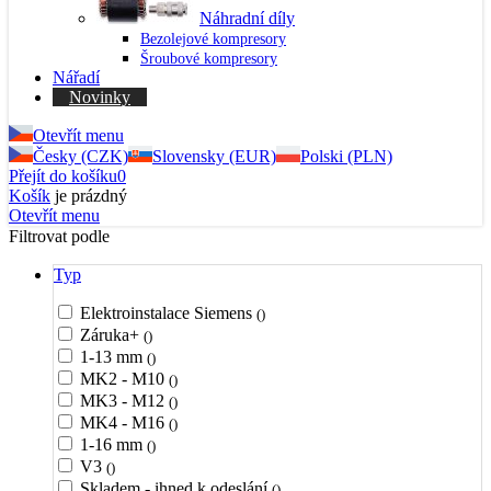
Náhradní díly
Bezolejové kompresory
Šroubové kompresory
Nářadí
Novinky
Otevřít menu
Česky (CZK)
Slovensky (EUR)
Polski (PLN)
Přejít do košíku
0
Košík
je prázdný
Otevřít menu
Filtrovat podle
Typ
Elektroinstalace Siemens
()
Záruka+
()
1-13 mm
()
MK2 - M10
()
MK3 - M12
()
MK4 - M16
()
1-16 mm
()
V3
()
Skladem - ihned k odeslání
()