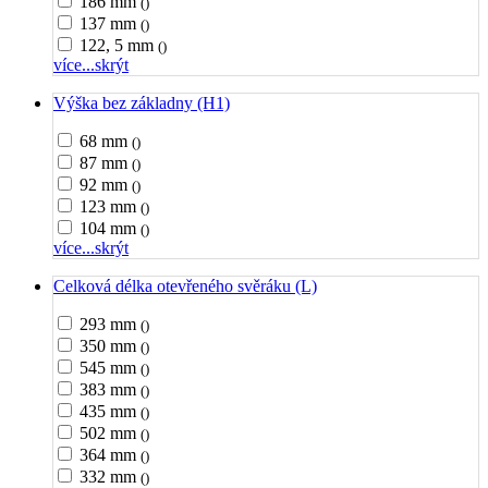
186 mm
()
137 mm
()
122, 5 mm
()
více...
skrýt
Výška bez základny (H1)
68 mm
()
87 mm
()
92 mm
()
123 mm
()
104 mm
()
více...
skrýt
Celková délka otevřeného svěráku (L)
293 mm
()
350 mm
()
545 mm
()
383 mm
()
435 mm
()
502 mm
()
364 mm
()
332 mm
()