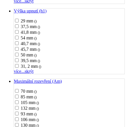
více...
skrýt
Výška upnutí (h1)
29 mm
()
37,5 mm
()
41,8 mm
()
54 mm
()
40,7 mm
()
45,7 mm
()
50 mm
()
39,5 mm
()
31, 2 mm
()
více...
skrýt
Maximální rozevření (Am)
70 mm
()
85 mm
()
105 mm
()
132 mm
()
93 mm
()
106 mm
()
130 mm
()