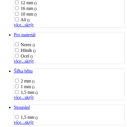
12 mm
()
16 mm
()
10 mm
()
A0
()
více...
skrýt
Pro materiál
Nerez
()
Hliník
()
Ocel
()
více...
skrýt
Šířka břitu
2 mm
()
1 mm
()
1,5 mm
()
více...
skrýt
Stoupání
1,5 mm
()
více...
skrýt