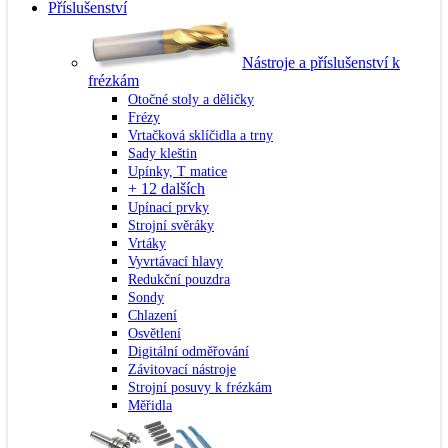
Příslušenství
Nástroje a příslušenství k
frézkám
Otočné stoly a děličky
Frézy
Vrtačková sklíčidla a trny
Sady kleštin
Upínky, T matice
+ 12 dalších
Upínací prvky
Strojní svěráky
Vrtáky
Vyvrtávací hlavy
Redukční pouzdra
Sondy
Chlazení
Osvětlení
Digitální odměřování
Závitovací nástroje
Strojní posuvy k frézkám
Měřidla