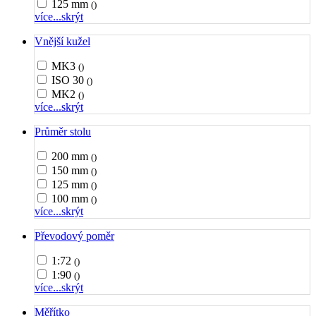
125 mm
()
více...
skrýt
Vnější kužel
MK3
()
ISO 30
()
MK2
()
více...
skrýt
Průměr stolu
200 mm
()
150 mm
()
125 mm
()
100 mm
()
více...
skrýt
Převodový poměr
1:72
()
1:90
()
více...
skrýt
Měřítko